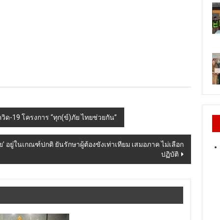
วิด-19 โครงการ “ทุก(ข์)ภัย ไทยช่วยกัน”
 อยู่ในเกณฑ์ปกติ ยันรักษาผู้ต้องขังเท่าเทียม เสมอภาค ไม่เลือก
ปฏิบัติ