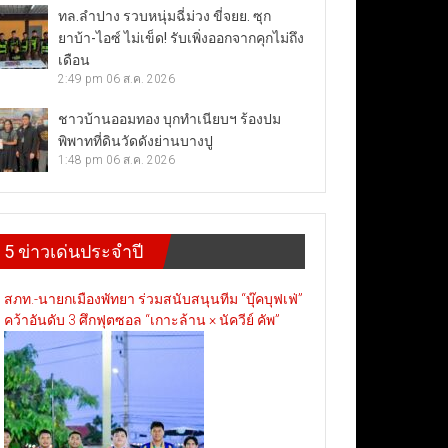
ทล.ลำปาง รวบหนุ่มฉี่ม่วง ขี่จยย. ซุก
ยาบ้า-ไอซ์ ไม่เข็ด! รับเพิ่งออกจากคุกไม่ถึง
เดือน
2:49 pm
06 ส.ค. 2026
ชาวบ้านออมทอง บุกทำเนียบฯ ร้องปม
พิพาทที่ดินวัดดังย่านบางปู
1:48 pm
06 ส.ค. 2026
5 ข่าวเด่นประจำปี
สภท.-นายกเมืองพัทยา ร่วมสนับสนุนทีม “บุ๊คบุฟเฟ่”
คว้าอันดับ 3 ศึกฟุตซอล “เกาะล้าน × นัควีย์ คัพ”