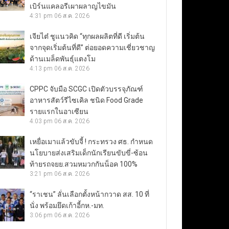
เบิร์นแคลอรีเผาผลาญไขมัน
4:31 pm
06 ส.ค. 2026
เจียไต๋ ชูแนวคิด “ทุกผลผลิตที่ดี เริ่มต้น
จากจุดเริ่มต้นที่ดี” ต่อยอดความเชี่ยวชาญ
ด้านเมล็ดพันธุ์แตงโม
4:13 pm
06 ส.ค. 2026
CPPC จับมือ SCGC เปิดตัวบรรจุภัณฑ์
อาหารสัตว์รีไซเคิล ชนิด Food Grade
รายแรกในอาเซียน
4:03 pm
06 ส.ค. 2026
เหยื่อเมาแล้วขับจี้ ! กระทรวง ศธ. กำหนด
นโยบายส่งเสริมเด็กนักเรียนขับขี่-ซ้อน
ท้ายรถจยย.สวมหมวกกันน็อค 100%
3:21 pm
06 ส.ค. 2026
“ราเชน” ลั่นเลือกตั้งหน้ากวาด สส. 10 ที่
นั่ง พร้อมยึดเก้าอี้กห.-มท.
3:06 pm
06 ส.ค. 2026