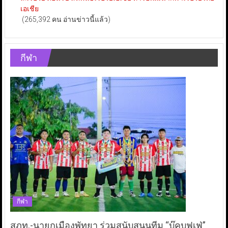
เอเชีย
(265,392 คน อ่านข่าวนี้แล้ว)
กีฬา
กีฬา
สภท.-นายกเมืองพัทยา ร่วมสนับสนุนทีม “บุ๊คบุฟเฟ่”