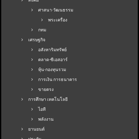
ศาสนา-วัฒนธรรม
พระเครื่อง
กทม
เศรษฐกิจ
อสังหาริมทรัพย์
ตลาด-ซีเอสอาร์
หุ้น-กองทุนรวม
การเงิน การธนาคาร
ขายตรง
การศึกษา เทคโนโลยี
ไอที
พลังงาน
ยานยนต์
ประกัน