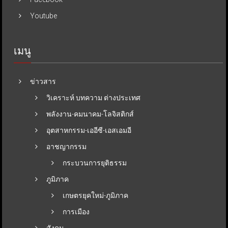
Youtube
เมนู
ข่าวสาร
วิเคราะห์ บทความ ต่างประเทศ
พลังงาน-คมนาคม-โลจิสติกส์
อุตสาหกรรม-เออีซี-เอสเอมอี
อาชญากรรม
กระบวนการยุติธรรม
ภูมิภาค
เกษตรยุคใหม่-ภูมิภาค
การเมือง
สังคม