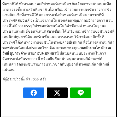
ทีมชาติได้ ซึ่งทางสมาคมกีฬาซอฟท์เทนนิสฯ ก็เตรียมการสนับสนุนเพื่อ
หาดาวรุ่งขึ้นมาเสริมทีมชาติ เพื่อเตรียมเข้าร่วมการแข่งขันรายการชิง
แชมป์เอเชียที่เกาหลีใต้ และการแข่งขันซอฟท์เทนนิสนานาชาติที่
ประเทศฟิลิปปินส์ จะเป็นเจ้าภาพในช่วงเดือนพฤษภาคมอีกรายการ ส่วน
การที่ไม่มีการบรรจุกีฬาซอฟท์เทนนิสในกีฬาซีเกมส์ ตนเองในฐานะ
ประธานสหพันธ์ซอฟท์เทนนิสอาเซี่ยน ได้เตรียมแมทซ์การแข่งขันซอฟท์
เทนนิสปทุมธานีอินเตอร์เนชั่นแนล มารองรอบให้ชาติสมาชิกทั้ง 8
ประเทศ ได้เดินทางมาแข่งขันในช่วงปลายปีเช่นกัน ทั้งนี้ทางสมาคมกีฬา
ซอฟท์เทนนิสแห่งประเทศไทย ต้องขอขอบพระคุณ
พลตำรวจโท คำรณ
วิทย์ ธูปกระจ่าง นายก อบจ.ปทุมธานี
ที่สนับสนุนงบประมาณในการ
จัดการแข่งขันรายการนี้ พร้อมยืนยันสนับสนุนสมาคมกีฬาซอฟท์
เทนนิสฯ จัดแข่งขันรายการนานาชาติที่ปทุมธานีช่วงก่อนกีฬาซีเกมส์
แน่นอน
มีผู้อ่านข่าวนี้แล้ว 1359 ครั้ง