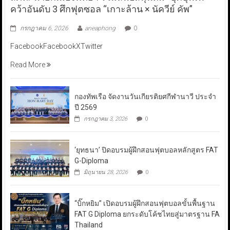
คว้าอันดับ 3 ศึกฟุตซอล “เกาะล้าน × นัควีย์ คัพ”
กรกฎาคม 6, 2026
aneaphong
0
FacebookFacebookXTwitter
Read More
กองทัพเรือ จัดงานวันเกียรติยศกีฬานาวี ประจำ
ปี 2569
กรกฎาคม 3, 2026
0
‘ยุทธนา’ ปิดอบรมผู้ฝึกสอนฟุตบอลหลักสูตร FAT
G-Diploma
มิถุนายน 28, 2026
0
“บิ๊กหยิม” เปิดอบรมผู้ฝึกสอนฟุตบอลขั้นพื้นฐาน
FAT G Diploma ยกระดับโค้ชไทยสู่มาตรฐาน FA
Thailand