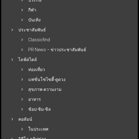
กีฬา
บันเทิง
ประชาสัมพันธ์
Classicfind
PR News – ข่าวประชาสัมพันธ์
ไลฟ์สไตล์
ท่องเที่ยว
แฟชั่นโซไซตี้-ดูดวง
สุขภาพ-ความงาม
อาหาร
ช้อป-ชิม-ชิล
คอลัมน์
ในประเทศ
วิดีโอ-คลิปข่าว