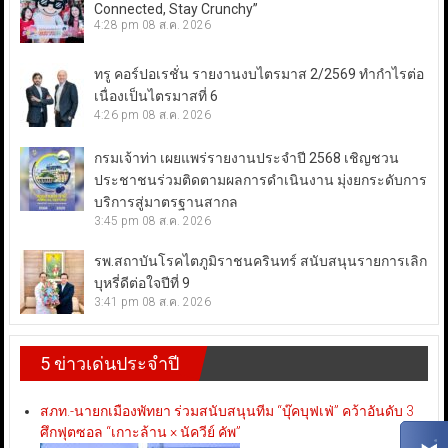
Connected, Stay Crunchy”
4:28 pm
08 ส.ค. 2026
ทรู คอร์ปอเรชั่น รายงานงบไตรมาส 2/2569 ทำกำไรต่อ
เนื่องเป็นไตรมาสที่ 6
4:26 pm
08 ส.ค. 2026
กรมเจ้าท่า เผยแพร่รายงานประจำปี 2568 เชิญชวน
ประชาชนร่วมติดตามผลการดำเนินงาน มุ่งยกระดับการ
บริการสู่มาตรฐานสากล
3:45 pm
08 ส.ค. 2026
รพ.สถาบันโรคไตภูมิราชนครินทร์ สนับสนุนรายการเลิก
บุหรี่ดีต่อใจปีที่ 9
3:41 pm
08 ส.ค. 2026
5 ข่าวเด่นประจำปี
สภท.-นายกเมืองพัทยา ร่วมสนับสนุนทีม “บุ๊คบุฟเฟ่” คว้าอันดับ 3
ศึกฟุตซอล “เกาะล้าน × นัควีย์ คัพ”