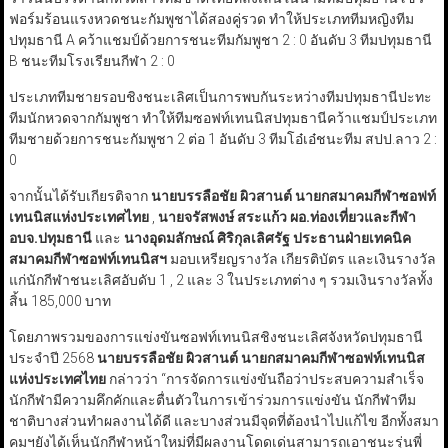
ฟอร์มร้อนแรงหวดชนะกัมพูชาได้สองคู่รวด ทำให้ประเภททีมหญิงทีม
ปทุมธานี A คว้าแชมป์ด้วยการชนะทีมกัมพูชา 2 : 0 อันดับ 3 ทีมปทุมธานี
B ชนะทีมโรงเรียนกีฬา 2 : 0
ประเภททีมชายรอบชิงชนะเลิศเป็นการพบกันระหว่างทีมปทุมธานีปะทะ
ทีมนักหวดจากกัมพูชา ทำให้ทีมซอฟท์เทนนิสปทุมธานีคว้าแชมป์ประเภท
ทีมชายด้วยการชนะกัมพูชา 2 ต่อ 1 อันดับ 3 ทีมโอ๋เอ๋ชนะทีม สปป.ลาว 2 :
0
จากนั้นได้รับเกียรติจาก
นายบรรลือชัย ผิวสานต์ นายกสมาคมกีฬาซอฟท์
เทนนิสแห่งประเทศไทย
,
นายจรัสพงษ์ สระแก้ว ผอ.ท่องเที่ยวและกีฬา
อบจ.ปทุมธานี
และ
นางอุดมลักษณ์ ศิริกุลเลิศรัฐ ประธานฝ่ายเทคนิค
สมาคมกีฬาซอฟท์เทนนิสฯ
มอบเหรียญรางวัล เกียรติบัตร และเงินรางวัล
แก่นักกีฬาชนะเลิศอับดับ 1 , 2 และ 3 ในประเภทต่าง ๆ รวมเงินรางวัลทั้ง
สิ้น 185,000 บาท
โดยภาพรวมของการแข่งขันซอฟท์เทนนิสชิงชนะเลิศจังหวัดปทุมธานี
ประจำปี 2568
นายบรรลือชัย ผิวสานต์ นายกสมาคมกีฬาซอฟท์เทนนิส
แห่งประเทศไทย
กล่าวว่า “การจัดการแข่งขันถือว่าประสบความสำเร็จ
นักกีฬามีความคึกคักและตื่นตัวในการเข้าร่วมการแข่งขัน นักกีฬาทีม
ชาติบางส่วนทำผลงานได้ดี และบางส่วนมีจุดที่ต้องนำไปแก้ไข อีกทั้งสมา
คมฯยังได้เห็นนักกีฬาหน้าใหม่ที่มีผลงานโดดเด่นสามารถเอาชนะรุ่นพี่