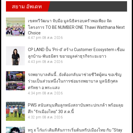
สยาม อัพเดท
เขตทวีวัฒนา จับมือ มูลนิธิครอบครัวพอเพียง จัด
โครงการ TO BE NUMBER ONE Thawi Watthana Next
Choice
4:47 pm
08 ส.ค. 2026
CP LAND ปั้น ‘Pri-d’ สร้าง Customer Ecosystem เชื่อม
ลูกบ้าน-พันธมิตร ขยายมูลค่าธุรกิจระยะยาว
4:43 pm
08 ส.ค. 2026
รถพยาบาลคันนี้…ยังต้องกลับมาช่วยชีวิตผู้คน ขอเชิญ
ร่วมเป็นส่วนหนึ่งในการซ่อมรถพยาบาล มูลนิธิกุศล
ศรัทธา อ.พระแสง
4:34 pm
08 ส.ค. 2026
PWS สนับสนุนทีมลูกหนังสถาบันพระปกเกล้า พร้อมลุย
ศึก “รักเมืองไทย” 30 ส.ค.นี้
4:32 pm
08 ส.ค. 2026
ทรู x โก๋แก่ เติมสีสันการเริ่มต้นทริปเมืองไทย กับ “Stay