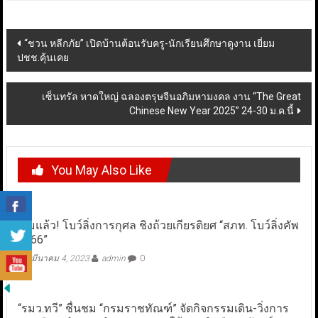
Post
“ชวน หลีกภัย” เปิดบ้านต้อนรับครู-นักเรียนศึกษาดูงาน เยี่ยม
ปชช.คุ้นเคย
navigation
เซ็นทรัล หาดใหญ่ ฉลองตรุษจีนอภิมหามงคล งาน “The Great
Chinese New Year 2025” 24-30 ม.ค.นี้
You May Also Like
เริ่มแล้ว! โบว์ลิ่งการกุศล ชิงถ้วยเกียรติยศ “สภท. โบว์ลิ่งคัพ
2566”
มีนาคม 4, 2023
admin
0
“รมว.ทวี” ชื่นชม “กรมราชทัณฑ์” จัดกิจกรรมเดิน-วิ่งการ