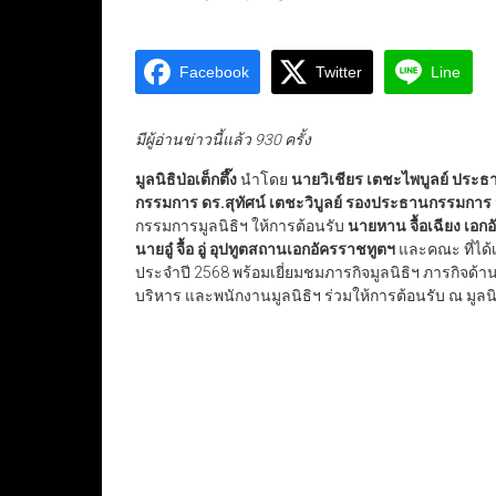
Facebook
Twitter
Line
มีผู้อ่านข่าวนี้แล้ว 930 ครั้ง
มูลนิธิป่อเต็กตึ๊ง
นำโดย
นายวิเชียร เตชะไพบูลย์ ประ
กรรมการ ดร.สุทัศน์ เตชะวิบูลย์ รองประธานกรรมการ
กรรมการมูลนิธิฯ ให้การต้อนรับ
นายหาน จื้อเฉียง เ
นายอู๋ จื้อ อู่ อุปทูตสถานเอกอัครราชทูตฯ
และคณะ ที่ได้
ประจำปี 2568 พร้อมเยี่ยมชมภารกิจมูลนิธิฯ ภารกิจด้า
บริหาร และพนักงานมูลนิธิฯ ร่วมให้การต้อนรับ ณ มูลนิ