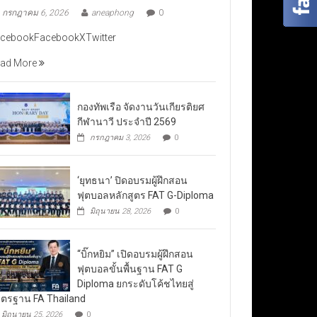
กรกฎาคม 6, 2026
aneaphong
0
cebookFacebookXTwitter
ad More
กองทัพเรือ จัดงานวันเกียรติยศ
กีฬานาวี ประจำปี 2569
กรกฎาคม 3, 2026
0
‘ยุทธนา’ ปิดอบรมผู้ฝึกสอน
ฟุตบอลหลักสูตร FAT G-Diploma
มิถุนายน 28, 2026
0
“บิ๊กหยิม” เปิดอบรมผู้ฝึกสอน
ฟุตบอลขั้นพื้นฐาน FAT G
Diploma ยกระดับโค้ชไทยสู่
ตรฐาน FA Thailand
มิถุนายน 25, 2026
0