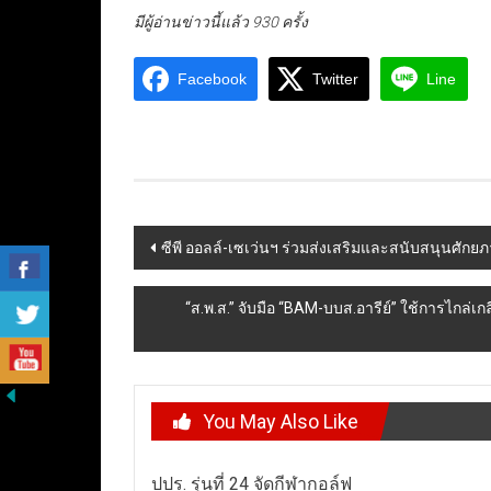
มีผู้อ่านข่าวนี้แล้ว 930 ครั้ง
Facebook
Twitter
Line
Post
ซีพี ออลล์-เซเว่นฯ ร่วมส่งเสริมและสนับสนุนศักย
navigation
“ส.พ.ส.” จับมือ “BAM-บบส.อารีย์” ใช้การไกล่
You May Also Like
ปปร. รุ่นที่ 24 จัดกีฬากอล์ฟ