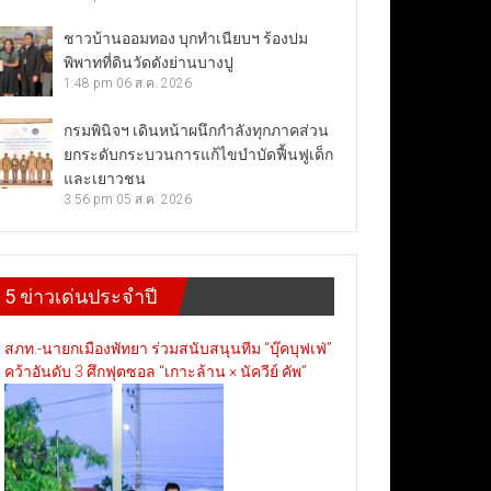
ชาวบ้านออมทอง บุกทำเนียบฯ ร้องปม
พิพาทที่ดินวัดดังย่านบางปู
1:48 pm
06 ส.ค. 2026
กรมพินิจฯ เดินหน้าผนึกกำลังทุกภาคส่วน
ยกระดับกระบวนการแก้ไขบำบัดฟื้นฟูเด็ก
และเยาวชน
3:56 pm
05 ส.ค. 2026
5 ข่าวเด่นประจำปี
สภท.-นายกเมืองพัทยา ร่วมสนับสนุนทีม “บุ๊คบุฟเฟ่”
คว้าอันดับ 3 ศึกฟุตซอล “เกาะล้าน × นัควีย์ คัพ”