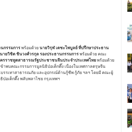
ธานกรรมการ
พร้อมด้วย
นายวิรุฬ เตชะไพบูลย์ ที่ปรึกษาประธาน
 นายวิชิต ชินวงศ์วรกุล รองประธานกรรมการ
พร้อมด้วย คณะ
อกอัครราชทูตสาธารณรัฐประชาชนจีนประจำประเทศไทย
พร้อมด้วย
เข้าพบคณะกรรมการมูลนิธิป่อเต็กตึ๊ง เนื่องในเทศกาลตรุษจีน
นบรรเทาสาธารณภัย และอุปกรณ์ด้านกู้ชีพ กู้ภัย ฯลฯ โดยมี คณะผู้
ธิป่อเต็กตึ๊ง พลับพลาไชย กรุงเทพฯ