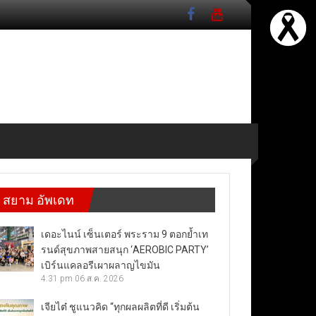
สยาม อัพเดท
เดอะไนน์ เซ็นเตอร์ พระราม 9 ตอกย้ำเท
รนด์สุขภาพสายสนุก ‘AEROBIC PARTY’
เบิร์นแคลอรีเผาผลาญไขมัน
4:31 pm
06 ส.ค. 2026
เจียไต๋ ชูแนวคิด “ทุกผลผลิตที่ดี เริ่มต้น