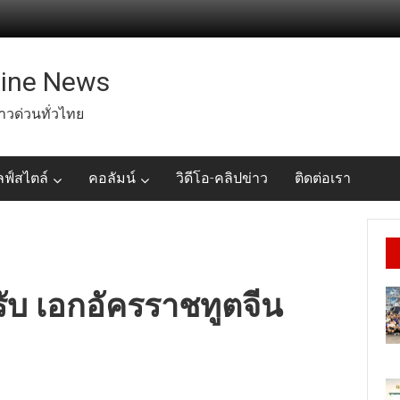
line News
่าวด่วนทั่วไทย
ลฟ์สไตล์
คอลัมน์
วิดีโอ-คลิปข่าว
ติดต่อเรา
อนรับ เอกอัครราชทูตจีน