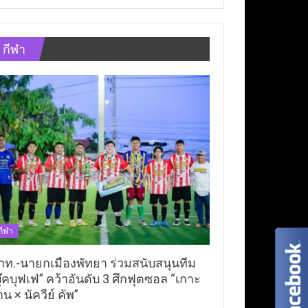
กีฬา
กีฬา
ภท.-นายกเมืองพัทยา ร่วมสนับสนุนทีม
ุ๊คบุฟเฟ่” คว้าอันดับ 3 ศึกฟุตซอล “เกาะ
าน × นัควีย์ คัพ”