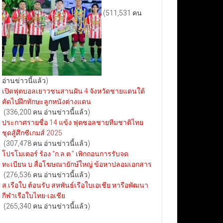
(511,531 คน
อ่านข่าวนี้แล้ว)
เปิดฟุตบอลเยาวชนสานฝัน 4 จังหวัดชายแดนใต้
คัดไปฝึกทักษะลูกหนังต่างแดน
(336,200 คน อ่านข่าวนี้แล้ว)
ประกาศรายชื่อ 14 แข้ง ฟุตซอลชายทีมชาติไทย
ชุดสู้ศึกซีเกมส์ 2025
(307,478 คน อ่านข่าวนี้แล้ว)
โปรโมเตอร์ ร้อง “ก.ล.ต.” เพิกถอนการรับจด
ทะเบียน บ.สื่อโฆษณายักษ์ใหญ่ ข้อหาปลอมเอกสาร
(276,536 คน อ่านข่าวนี้แล้ว)
ส.เรือใบ ต้อนรับ สหพันธ์เรือใบเอเชีย หารือพัฒนา
กีฬาเรือใบไทย-เอเชีย
(265,340 คน อ่านข่าวนี้แล้ว)