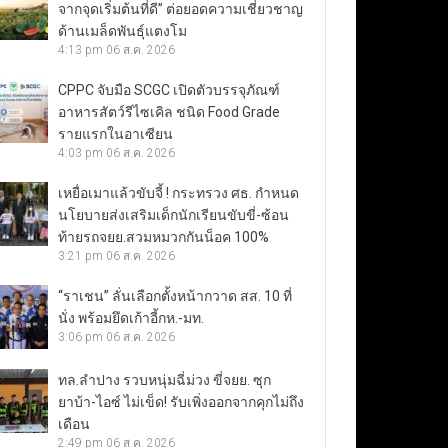
จากจุดเริ่มต้นที่ดี” ต่อยอดความเชี่ยวชาญ
ด้านเมล็ดพันธุ์แตงโม
4:13 pm
06 ส.ค. 2026
CPPC จับมือ SCGC เปิดตัวบรรจุภัณฑ์
อาหารสัตว์รีไซเคิล ชนิด Food Grade
รายแรกในอาเซียน
4:03 pm
06 ส.ค. 2026
เหยื่อเมาแล้วขับจี้ ! กระทรวง ศธ. กำหนด
นโยบายส่งเสริมเด็กนักเรียนขับขี่-ซ้อน
ท้ายรถจยย.สวมหมวกกันน็อค 100%
3:21 pm
06 ส.ค. 2026
“ราเชน” ลั่นเลือกตั้งหน้ากวาด สส. 10 ที่
นั่ง พร้อมยึดเก้าอี้กห.-มท.
3:06 pm
06 ส.ค. 2026
ทล.ลำปาง รวบหนุ่มฉี่ม่วง ขี่จยย. ซุก
ยาบ้า-ไอซ์ ไม่เข็ด! รับเพิ่งออกจากคุกไม่ถึง
เดือน
2:49 pm
06 ส.ค. 2026