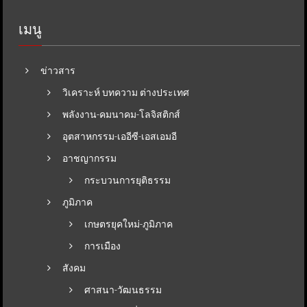
เมนู
ข่าวสาร
วิเคราะห์ บทความ ต่างประเทศ
พลังงาน-คมนาคม-โลจิสติกส์
อุตสาหกรรม-เออีซี-เอสเอมอี
อาชญากรรม
กระบวนการยุติธรรม
ภูมิภาค
เกษตรยุคใหม่-ภูมิภาค
การเมือง
สังคม
ศาสนา-วัฒนธรรม