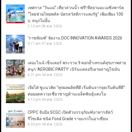
เทศกาล “วันแม่” เที่ยวสวนน้ำ ฟรี! ที่สยามอะเมซิ่งพาร์ค
“ไทยช่วยไทยพลัส-บัตรสวัสดิการแห่งรัฐ” เพิ่มเพียง 100
บ. สนุกไม่อั้น
2:10 am
08 ส.ค. 2026
‘ราชทัณฑ์’ จัดงาน DOC INNOVATION AWARDS 2026
9:17 am
07 ส.ค. 2026
เดอะไนน์ เซ็นเตอร์ พระราม 9 ตอกย้ำเทรนด์สุขภาพสาย
สนุก ‘AEROBIC PARTY’ เบิร์นแคลอรีเผาผลาญไขมัน
4:31 pm
06 ส.ค. 2026
เจียไต๋ ชูแนวคิด “ทุกผลผลิตที่ดี เริ่มต้นจากจุดเริ่มต้นที่ดี”
ต่อยอดความเชี่ยวชาญด้านเมล็ดพันธุ์แตงโม
4:13 pm
06 ส.ค. 2026
CPPC จับมือ SCGC เปิดตัวบรรจุภัณฑ์อาหารสัตว์
รีไซเคิล ชนิด Food Grade รายแรกในอาเซียน
4:03 pm
06 ส.ค. 2026