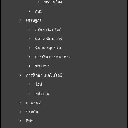
พระเครื่อง
กทม
เศรษฐกิจ
อสังหาริมทรัพย์
ตลาด-ซีเอสอาร์
หุ้น-กองทุนรวม
การเงิน การธนาคาร
ขายตรง
การศึกษา เทคโนโลยี
ไอที
พลังงาน
ยานยนต์
ประกัน
กีฬา