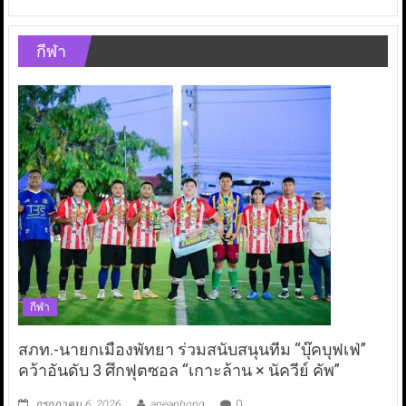
กีฬา
กีฬา
สภท.-นายกเมืองพัทยา ร่วมสนับสนุนทีม “บุ๊คบุฟเฟ่”
คว้าอันดับ 3 ศึกฟุตซอล “เกาะล้าน × นัควีย์ คัพ”
กรกฎาคม 6, 2026
aneaphong
0