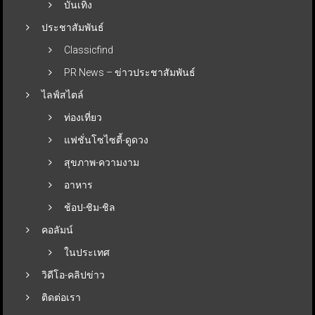
บันเทิง
ประชาสัมพันธ์
Classicfind
PR News – ข่าวประชาสัมพันธ์
ไลฟ์สไตล์
ท่องเที่ยว
แฟชั่นโซไซตี้-ดูดวง
สุขภาพ-ความงาม
อาหาร
ช้อป-ชิม-ชิล
คอลัมน์
ในประเทศ
วิดีโอ-คลิปข่าว
ติดต่อเรา