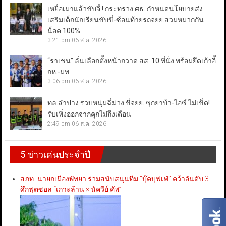
เหยื่อเมาแล้วขับจี้ ! กระทรวง ศธ. กำหนดนโยบายส่ง
เสริมเด็กนักเรียนขับขี่-ซ้อนท้ายรถจยย.สวมหมวกกัน
น็อค 100%
3:21 pm
06 ส.ค. 2026
“ราเชน” ลั่นเลือกตั้งหน้ากวาด สส. 10 ที่นั่ง พร้อมยึดเก้าอี้
กห.-มท.
3:06 pm
06 ส.ค. 2026
ทล.ลำปาง รวบหนุ่มฉี่ม่วง ขี่จยย. ซุกยาบ้า-ไอซ์ ไม่เข็ด!
รับเพิ่งออกจากคุกไม่ถึงเดือน
2:49 pm
06 ส.ค. 2026
5 ข่าวเด่นประจำปี
สภท.-นายกเมืองพัทยา ร่วมสนับสนุนทีม “บุ๊คบุฟเฟ่” คว้าอันดับ 3
ศึกฟุตซอล “เกาะล้าน × นัควีย์ คัพ”