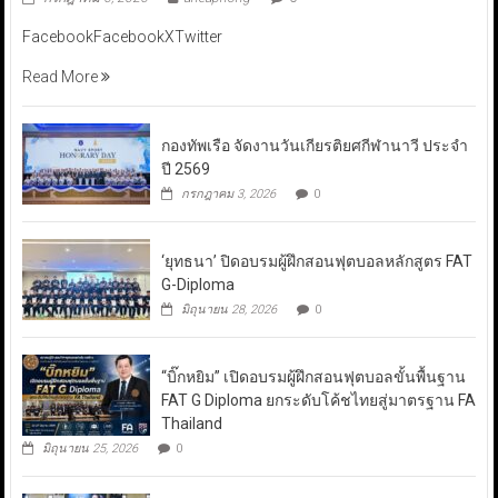
FacebookFacebookXTwitter
Read More
กองทัพเรือ จัดงานวันเกียรติยศกีฬานาวี ประจำ
ปี 2569
กรกฎาคม 3, 2026
0
‘ยุทธนา’ ปิดอบรมผู้ฝึกสอนฟุตบอลหลักสูตร FAT
G-Diploma
มิถุนายน 28, 2026
0
“บิ๊กหยิม” เปิดอบรมผู้ฝึกสอนฟุตบอลขั้นพื้นฐาน
FAT G Diploma ยกระดับโค้ชไทยสู่มาตรฐาน FA
Thailand
มิถุนายน 25, 2026
0