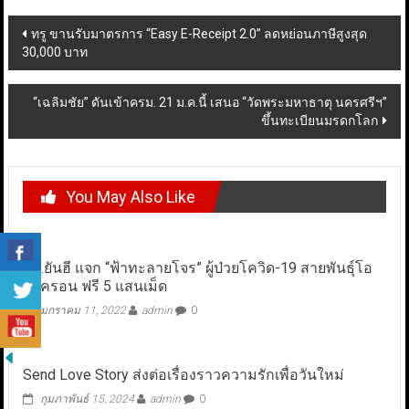
Post
ทรู ขานรับมาตรการ “Easy E-Receipt 2.0” ลดหย่อนภาษีสูงสุด
30,000 บาท
navigation
“เฉลิมชัย” ดันเข้าครม. 21 ม.ค.นี้ เสนอ “วัดพระมหาธาตุ นครศรีฯ”
ขึ้นทะเบียนมรดกโลก
You May Also Like
รพ.ยันฮี แจก “ฟ้าทะลายโจร” ผู้ป่วยโควิด-19 สายพันธุ์โอ
ไมครอน ฟรี 5 แสนเม็ด
มกราคม 11, 2022
admin
0
Send Love Story ส่งต่อเรื่องราวความรักเพื่อวันใหม่
กุมภาพันธ์ 15, 2024
admin
0