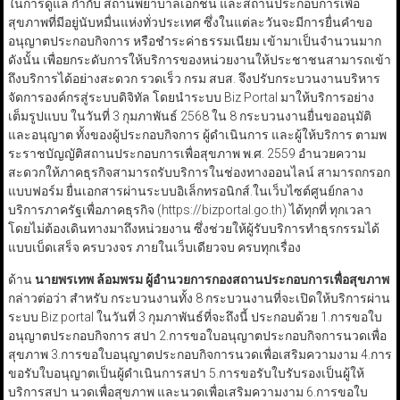
ในการดูแล กำกับ สถานพยาบาลเอกชน และสถานประกอบการเพื่อ
สุขภาพที่มีอยู่นับหมื่นแห่งทั่วประเทศ ซึ่งในแต่ละวันจะมีการยื่นคำขอ
อนุญาตประกอบกิจการ หรือชำระค่าธรรมเนียม เข้ามาเป็นจำนวนมาก
ดังนั้น เพื่อยกระดับการให้บริการของหน่วยงานให้ประชาชนสามารถเข้า
ถึงบริการได้อย่างสะดวก รวดเร็ว กรม สบส. จึงปรับกระบวนงานบริหาร
จัดการองค์กรสู่ระบบดิจิทัล โดยนำระบบ Biz Portal มาให้บริการอย่าง
เต็มรูปแบบ ในวันที่ 3 กุมภาพันธ์ 2568 ใน 8 กระบวนงานยื่นขออนุมัติ
และอนุญาต ทั้งของผู้ประกอบกิจการ ผู้ดำเนินการ และผู้ให้บริการ ตามพ
ระราชบัญญัติสถานประกอบการเพื่อสุขภาพ พ.ศ. 2559 อำนวยความ
สะดวกให้ภาคธุรกิจสามารถรับบริการในช่องทางออนไลน์ สามารถกรอก
แบบฟอร์ม ยื่นเอกสารผ่านระบบอิเล็กทรอนิกส์.ในเว็บไซต์ศูนย์กลาง
บริการภาครัฐเพื่อภาคธุรกิจ (https://bizportal.go.th) ได้ทุกที่ ทุกเวลา
โดยไม่ต้องเดินทางมาถึงหน่วยงาน ซึ่งช่วยให้ผู้รับบริการทำธุรกรรมได้
แบบเบ็ดเสร็จ ครบวงจร ภายในเว็บเดียวจบ ครบทุกเรื่อง
ด้าน
นายพรเทพ ล้อมพรม ผู้อำนวยการกองสถานประกอบการเพื่อสุขภาพ
กล่าวต่อว่า สำหรับ กระบวนงานทั้ง 8 กระบวนงานที่จะเปิดให้บริการผ่าน
ระบบ Biz portal ในวันที่ 3 กุมภาพันธ์ที่จะถึงนี้ ประกอบด้วย 1.การขอใบ
อนุญาตประกอบกิจการ สปา 2.การขอใบอนุญาตประกอบกิจการนวดเพื่อ
สุขภาพ 3.การขอใบอนุญาตประกอบกิจการนวดเพื่อเสริมความงาม 4.การ
ขอรับใบอนุญาตเป็นผู้ดำเนินการสปา 5.การขอรับใบรับรองเป็นผู้ให้
บริการสปา นวดเพื่อสุขภาพ และนวดเพื่อเสริมความงาม 6.การขอใบ