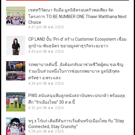
เขตทวีวัฒนา จับมือ มูลนิธิครอบครัวพอเพียง จัด
โครงการ TO BE NUMBER ONE Thawi Watthana Next
Choice
4:47 pm
08 ส.ค. 2026
CP LAND ปั้น ‘Pri-d’ สร้าง Customer Ecosystem เชื่อม
ลูกบ้าน-พันธมิตร ขยายมูลค่าธุรกิจระยะยาว
4:43 pm
08 ส.ค. 2026
รถพยาบาลคันนี้…ยังต้องกลับมาช่วยชีวิตผู้คน ขอเชิญ
ร่วมเป็นส่วนหนึ่งในการซ่อมรถพยาบาล มูลนิธิกุศล
ศรัทธา อ.พระแสง
4:34 pm
08 ส.ค. 2026
PWS สนับสนุนทีมลูกหนังสถาบันพระปกเกล้า พร้อมลุย
ศึก “รักเมืองไทย” 30 ส.ค.นี้
4:32 pm
08 ส.ค. 2026
ทรู x โก๋แก่ เติมสีสันการเริ่มต้นทริปเมืองไทย กับ “Stay
Connected, Stay Crunchy”
4:28 pm
08 ส.ค. 2026