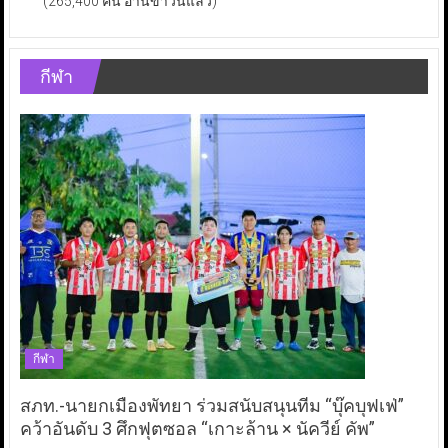
(265,400 คน อ่านข่าวนี้แล้ว)
กีฬา
กีฬา
สภท.-นายกเมืองพัทยา ร่วมสนับสนุนทีม “บุ๊คบุฟเฟ่”
คว้าอันดับ 3 ศึกฟุตซอล “เกาะล้าน × นัควีย์ คัพ”