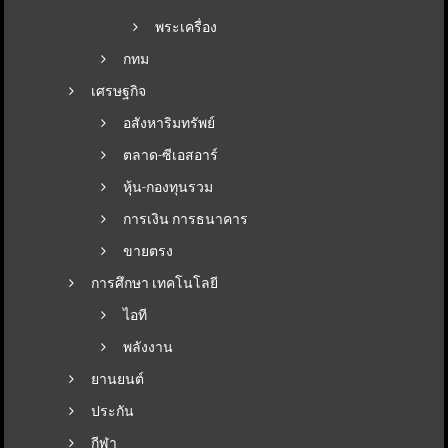
พระเครื่อง
กทม
เศรษฐกิจ
อสังหาริมทรัพย์
ตลาด-ซีเอสอาร์
หุ้น-กองทุนรวม
การเงิน การธนาคาร
ขายตรง
การศึกษา เทคโนโลยี
ไอที
พลังงาน
ยานยนต์
ประกัน
กีฬา