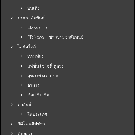
บันเทิง
ประชาสัมพันธ์
Classicfind
PR News – ข่าวประชาสัมพันธ์
ไลฟ์สไตล์
ท่องเที่ยว
แฟชั่นโซไซตี้-ดูดวง
สุขภาพ-ความงาม
อาหาร
ช้อป-ชิม-ชิล
คอลัมน์
ในประเทศ
วิดีโอ-คลิปข่าว
ติดต่อเรา