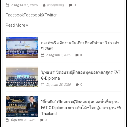
กรกฎาคม 6, 2026
aneaphong
0
FacebookFacebookXTwitter
Read More
กองทัพเรือ จัดงานวันเกียรติยศกีฬานาวี ประจำ
ปี 2569
กรกฎาคม 3, 2026
0
‘ยุทธนา’ ปิดอบรมผู้ฝึกสอนฟุตบอลหลักสูตร FAT
G-Diploma
มิถุนายน 28, 2026
0
“บิ๊กหยิม” เปิดอบรมผู้ฝึกสอนฟุตบอลขั้นพื้นฐาน
FAT G Diploma ยกระดับโค้ชไทยสู่มาตรฐาน FA
Thailand
มิถุนายน 25, 2026
0