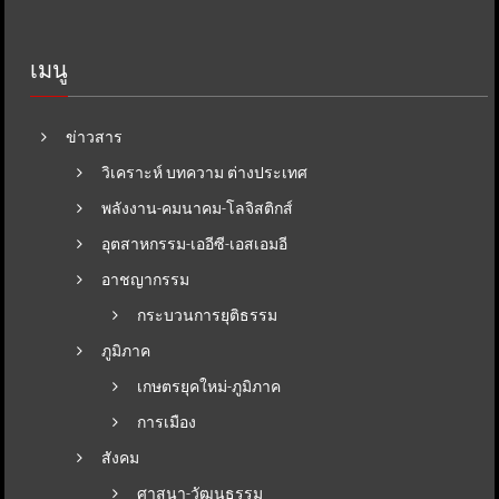
เมนู
ข่าวสาร
วิเคราะห์ บทความ ต่างประเทศ
พลังงาน-คมนาคม-โลจิสติกส์
อุตสาหกรรม-เออีซี-เอสเอมอี
อาชญากรรม
กระบวนการยุติธรรม
ภูมิภาค
เกษตรยุคใหม่-ภูมิภาค
การเมือง
สังคม
ศาสนา-วัฒนธรรม