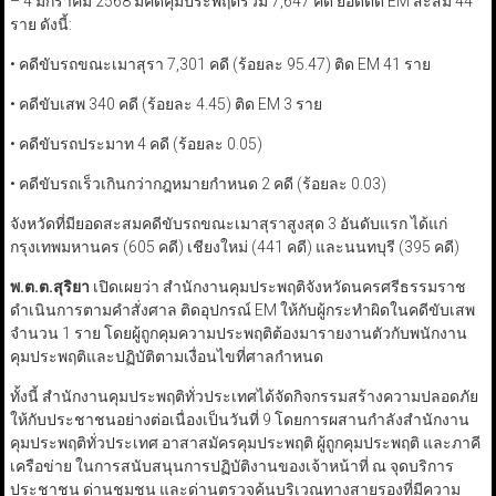
– 4 มกราคม 2568 มีคดีคุมประพฤติรวม 7,647 คดี ยอดติด EM สะสม 44
ราย ดังนี้:
• คดีขับรถขณะเมาสุรา 7,301 คดี (ร้อยละ 95.47) ติด EM 41 ราย
• คดีขับเสพ 340 คดี (ร้อยละ 4.45) ติด EM 3 ราย
• คดีขับรถประมาท 4 คดี (ร้อยละ 0.05)
• คดีขับรถเร็วเกินกว่ากฎหมายกำหนด 2 คดี (ร้อยละ 0.03)
จังหวัดที่มียอดสะสมคดีขับรถขณะเมาสุราสูงสุด 3 อันดับแรก ได้แก่
กรุงเทพมหานคร (605 คดี) เชียงใหม่ (441 คดี) และนนทบุรี (395 คดี)
พ.ต.ต.สุริยา
เปิดเผยว่า สำนักงานคุมประพฤติจังหวัดนครศรีธรรมราช
ดำเนินการตามคำสั่งศาล ติดอุปกรณ์ EM ให้กับผู้กระทำผิดในคดีขับเสพ
จำนวน 1 ราย โดยผู้ถูกคุมความประพฤติต้องมารายงานตัวกับพนักงาน
คุมประพฤติและปฏิบัติตามเงื่อนไขที่ศาลกำหนด
ทั้งนี้ สำนักงานคุมประพฤติทั่วประเทศได้จัดกิจกรรมสร้างความปลอดภัย
ให้กับประชาชนอย่างต่อเนื่องเป็นวันที่ 9 โดยการผสานกำลังสำนักงาน
คุมประพฤติทั่วประเทศ อาสาสมัครคุมประพฤติ ผู้ถูกคุมประพฤติ และภาคี
เครือข่าย ในการสนับสนุนการปฏิบัติงานของเจ้าหน้าที่ ณ จุดบริการ
ประชาชน ด่านชุมชน และด่านตรวจค้นบริเวณทางสายรองที่มีความ