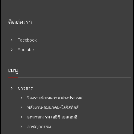
ติดต่อเรา
Facebook
Youtube
เมนู
ข่าวสาร
วิเคราะห์ บทความ ต่างประเทศ
พลังงาน-คมนาคม-โลจิสติกส์
อุตสาหกรรม-เออีซี-เอสเอมอี
อาชญากรรม