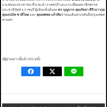
แวะพบปะประชาชน ที่ อ.ชะอำ จ.เพชรุรี และแวะเยี่ยมสมาชิกพรรค
ประชาธิปัตย์ จ.ราชบุรี ผู้เข้มแข็งมั่นคง
ดร.บุญมาก-คุณกัลยา ศิริเนาวกุล
คุณถปนัท ชาติไทย
และ
คุณทศพล แก้วทิมา
ก่อนเดินทางกลับถึงกรุงเทพท
หานคร
มีผู้อ่านข่าวนี้แล้ว 866 ครั้ง