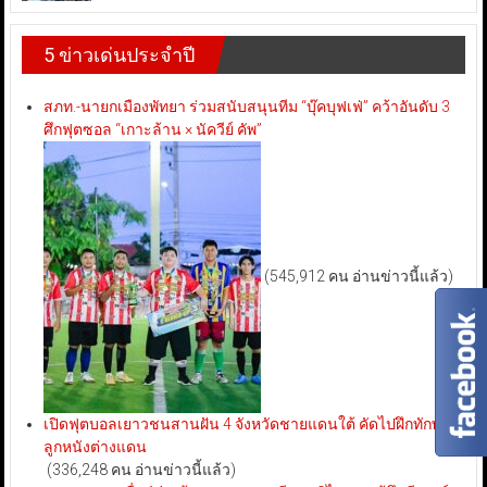
5 ข่าวเด่นประจำปี
สภท.-นายกเมืองพัทยา ร่วมสนับสนุนทีม “บุ๊คบุฟเฟ่” คว้าอันดับ 3
ศึกฟุตซอล “เกาะล้าน × นัควีย์ คัพ”
(545,912 คน อ่านข่าวนี้แล้ว)
เปิดฟุตบอลเยาวชนสานฝัน 4 จังหวัดชายแดนใต้ คัดไปฝึกทักษะ
ลูกหนังต่างแดน
(336,248 คน อ่านข่าวนี้แล้ว)