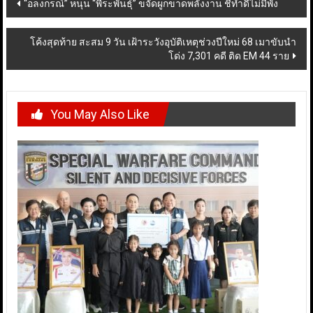
Post
“อลงกรณ์” หนุน “พีระพันธุ์” ขจัดผูกขาดพลังงาน ชี้ทำดีไม่มีพัง
navigation
โค้งสุดท้าย สะสม 9 วัน เฝ้าระวังอุบัติเหตุช่วงปีใหม่ 68 เมาขับนำ
โด่ง 7,301 คดี ติด EM 44 ราย
You May Also Like