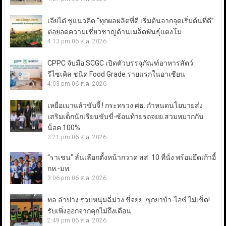
เจียไต๋ ชูแนวคิด “ทุกผลผลิตที่ดี เริ่มต้นจากจุดเริ่มต้นที่ดี”
ต่อยอดความเชี่ยวชาญด้านเมล็ดพันธุ์แตงโม
4:13 pm
06 ส.ค. 2026
CPPC จับมือ SCGC เปิดตัวบรรจุภัณฑ์อาหารสัตว์
รีไซเคิล ชนิด Food Grade รายแรกในอาเซียน
4:03 pm
06 ส.ค. 2026
เหยื่อเมาแล้วขับจี้ ! กระทรวง ศธ. กำหนดนโยบายส่ง
เสริมเด็กนักเรียนขับขี่-ซ้อนท้ายรถจยย.สวมหมวกกัน
น็อค 100%
3:21 pm
06 ส.ค. 2026
“ราเชน” ลั่นเลือกตั้งหน้ากวาด สส. 10 ที่นั่ง พร้อมยึดเก้าอี้
กห.-มท.
3:06 pm
06 ส.ค. 2026
ทล.ลำปาง รวบหนุ่มฉี่ม่วง ขี่จยย. ซุกยาบ้า-ไอซ์ ไม่เข็ด!
รับเพิ่งออกจากคุกไม่ถึงเดือน
2:49 pm
06 ส.ค. 2026