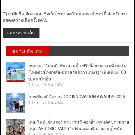
บันทึกชื่อ, อีเมล และชื่อเว็บไซต์ของฉันบนเบราว์เซอร์นี้ สำหรับการ
แสดงความเห็นครั้งถัดไป
สยาม อัพเดท
เทศกาล “วันแม่” เที่ยวสวนน้ำ ฟรี! ที่สยามอะเมซิ่งพาร์ค
“ไทยช่วยไทยพลัส-บัตรสวัสดิการแห่งรัฐ” เพิ่มเพียง 100
บ. สนุกไม่อั้น
2:10 am
08 ส.ค. 2026
‘ราชทัณฑ์’ จัดงาน DOC INNOVATION AWARDS 2026
9:17 am
07 ส.ค. 2026
เดอะไนน์ เซ็นเตอร์ พระราม 9 ตอกย้ำเทรนด์สุขภาพสาย
สนุก ‘AEROBIC PARTY’ เบิร์นแคลอรีเผาผลาญไขมัน
4:31 pm
06 ส.ค. 2026