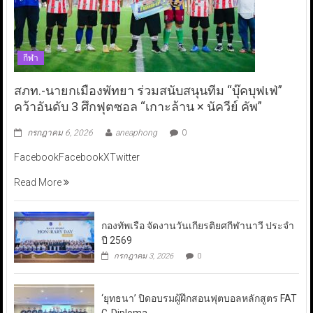
กีฬา
สภท.-นายกเมืองพัทยา ร่วมสนับสนุนทีม “บุ๊คบุฟเฟ่”
คว้าอันดับ 3 ศึกฟุตซอล “เกาะล้าน × นัควีย์ คัพ”
กรกฎาคม 6, 2026
aneaphong
0
FacebookFacebookXTwitter
Read More
กองทัพเรือ จัดงานวันเกียรติยศกีฬานาวี ประจำ
ปี 2569
กรกฎาคม 3, 2026
0
‘ยุทธนา’ ปิดอบรมผู้ฝึกสอนฟุตบอลหลักสูตร FAT