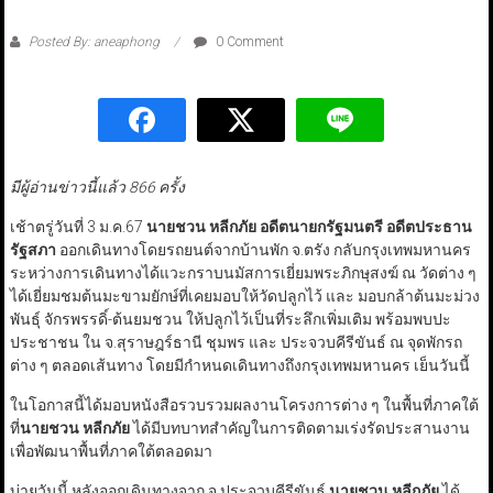
Posted By: aneaphong
0 Comment
มีผู้อ่านข่าวนี้แล้ว 866 ครั้ง
เช้าตรู่วันที่ 3 ม.ค.67
นายชวน หลีกภัย
อดีตนายกรัฐมนตรี อดีตประธาน
รัฐสภา
ออกเดินทางโดยรถยนต์จากบ้านพัก จ.ตรัง กลับกรุงเทพมหานคร
ระหว่างการเดินทางได้แวะกราบนมัสการเยี่ยมพระภิกษุสงฆ์ ณ วัดต่าง ๆ
ได้เยี่ยมชมต้นมะขามยักษ์ที่เคยมอบให้วัดปลูกไว้ และ มอบกล้าต้นมะม่วง
พันธุ์ จักรพรรดิ์-ต้นยมชวน ให้ปลูกไว้เป็นที่ระลึกเพิ่มเติม พร้อมพบปะ
ประชาชน ใน จ.สุราษฎร์ธานี ชุมพร และ ประจวบคีรีขันธ์ ณ จุดพักรถ
ต่าง ๆ ตลอดเส้นทาง โดยมีกำหนดเดินทางถึงกรุงเทพมหานคร เย็นวันนี้
ในโอกาสนี้ได้มอบหนังสือรวบรวมผลงานโครงการต่าง ๆ ในพื้นที่ภาคใต้
ที่
นายชวน หลีกภัย
ได้มีบทบาทสำคัญในการติดตามเร่งรัดประสานงาน
เพื่อพัฒนาพื้นที่ภาคใต้ตลอดมา
บ่ายวันนี้ หลังออกเดินทางจาก จ.ประจวบคีรีขันธ์
นายชวน หลีกภัย
ได้