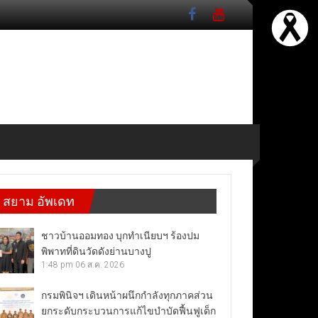
สยาม อัพเดท
ชาวบ้านออมทอง บุกทำเนียบฯ ร้องปม
พิพาทที่ดินวัดดังย่านบางปู
1:48 pm
06 ส.ค. 2026
กรมพินิจฯ เดินหน้าผนึกกำลังทุกภาคส่วน
ยกระดับกระบวนการแก้ไขบำบัดฟื้นฟูเด็ก