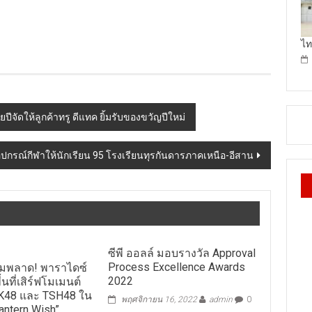
ไท
ยปีจัดให้ลูกค้าทรู ดีแทค ยิ้มรับของขวัญปีใหม่
-อุปกรณ์กีฬาให้นักเรียน 95 โรงเรียนทุรกันดารภาคเหนือ-อีสาน
ซีพี ออลล์ มอบรางวัล Approval
Process Excellence Awards
ห้ามพลาด! พาราไดซ์
2022
ื้นที่เสิร์ฟโมเมนต์
NK48 และ TSH48 ใน
พฤศจิกายน 16, 2022
admin
0
antern Wish”