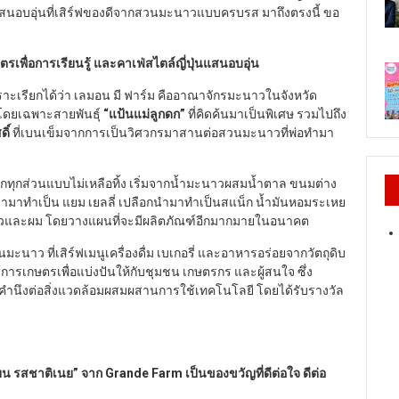
นแสนอบอุ่นที่เสิร์ฟของดีจากสวนมะนาวแบบครบรส มาถึงตรงนี้ ขอ
รเพื่อการเรียนรู้ และคาเฟ่สไตล์ญี่ปุ่นแสนอบอุ่น
าะเรียกได้ว่า เลมอน มี ฟาร์ม คืออาณาจักรมะนาวในจังหวัด
ดยเฉพาะสายพันธุ์
“
แป้นแม่ลูกดก
”
ที่คิดค้นมาเป็นพิเศษ รวมไปถึง
ดิ์
ที่เบนเข็มจากการเป็นวิศวกรมาสานต่อสวนมะนาวที่พ่อทำมา
ุกส่วนแบบไม่เหลือทิ้ง เริ่มจากน้ำมะนาวผสมน้ำตาล ขนมต่าง
าวนำมาทำเป็น แยม เยลลี่ เปลือกนำมาทำเป็นสแน็ก น้ำมันหอมระเหย
งผิวและผม โดยวางแผนที่จะมีผลิตภัณฑ์อีกมากมายในอนาคต
วนมะนาว ที่เสิร์ฟเมนูเครื่องดื่ม เบเกอรี่ และอาหารอร่อยจากวัตถุดิบ
ารเกษตรเพื่อแบ่งปันให้กับชุมชน เกษตรกร และผู้สนใจ ซึ่ง
คำนึงต่อสิ่งแวดล้อมผสมผสานการใช้เทคโนโลยี โดยได้รับรางวัล
ียน รสชาติเนย
”
จาก Grande Farm
เป็นของขวัญที่ดีต่อใจ ดีต่อ