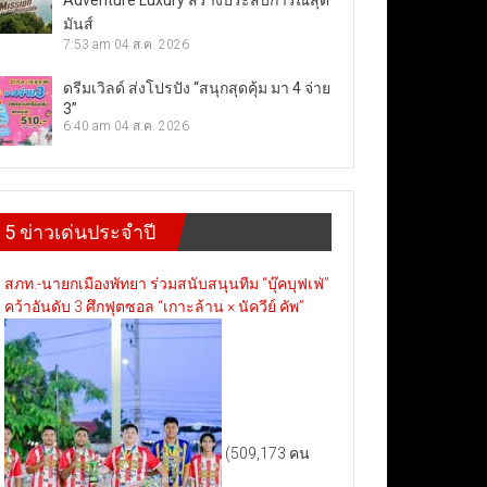
Adventure Luxury สร้างประสบการณ์สุด
มันส์
7:53 am
04 ส.ค. 2026
ดรีมเวิลด์ ส่งโปรปัง “สนุกสุดคุ้ม มา 4 จ่าย
3”
6:40 am
04 ส.ค. 2026
5 ข่าวเด่นประจำปี
สภท.-นายกเมืองพัทยา ร่วมสนับสนุนทีม “บุ๊คบุฟเฟ่”
คว้าอันดับ 3 ศึกฟุตซอล “เกาะล้าน × นัควีย์ คัพ”
(509,173 คน