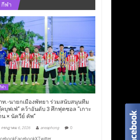
กีฬา
กีฬา
ภท.-นายกเมืองพัทยา ร่วมสนับสนุนทีม
ุ๊คบุฟเฟ่” คว้าอันดับ 3 ศึกฟุตซอล “เกาะ
าน × นัควีย์ คัพ”
กรกฎาคม 6, 2026
aneaphong
0
cebookFacebookXTwitter