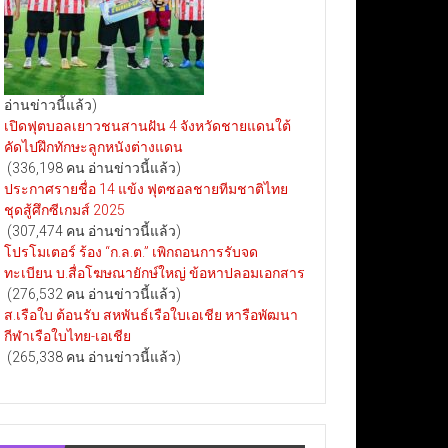
อ่านข่าวนี้แล้ว)
เปิดฟุตบอลเยาวชนสานฝัน 4 จังหวัดชายแดนใต้
คัดไปฝึกทักษะลูกหนังต่างแดน
(336,198 คน อ่านข่าวนี้แล้ว)
ประกาศรายชื่อ 14 แข้ง ฟุตซอลชายทีมชาติไทย
ชุดสู้ศึกซีเกมส์ 2025
(307,474 คน อ่านข่าวนี้แล้ว)
โปรโมเตอร์ ร้อง “ก.ล.ต.” เพิกถอนการรับจด
ทะเบียน บ.สื่อโฆษณายักษ์ใหญ่ ข้อหาปลอมเอกสาร
(276,532 คน อ่านข่าวนี้แล้ว)
ส.เรือใบ ต้อนรับ สหพันธ์เรือใบเอเชีย หารือพัฒนา
กีฬาเรือใบไทย-เอเชีย
(265,338 คน อ่านข่าวนี้แล้ว)