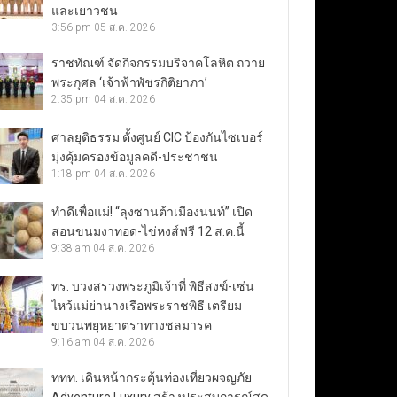
และเยาวชน
3:56 pm
05 ส.ค. 2026
ราชทัณฑ์ จัดกิจกรรมบริจาคโลหิต ถวาย
พระกุศล ‘เจ้าฟ้าพัชรกิติยาภา’
2:35 pm
04 ส.ค. 2026
ศาลยุติธรรม ตั้งศูนย์ CIC ป้องกันไซเบอร์
มุ่งคุ้มครองข้อมูลคดี-ประชาชน
1:18 pm
04 ส.ค. 2026
ทำดีเพื่อแม่! “ลุงซานต้าเมืองนนท์” เปิด
สอนขนมงาทอด-ไข่หงส์ฟรี 12 ส.ค.นี้
9:38 am
04 ส.ค. 2026
ทร. บวงสรวงพระภูมิเจ้าที่ พิธีสงฆ์-เซ่น
ไหว้แม่ย่านางเรือพระราชพิธี เตรียม
ขบวนพยุหยาตราทางชลมารค
9:16 am
04 ส.ค. 2026
ททท. เดินหน้ากระตุ้นท่องเที่ยวผจญภัย