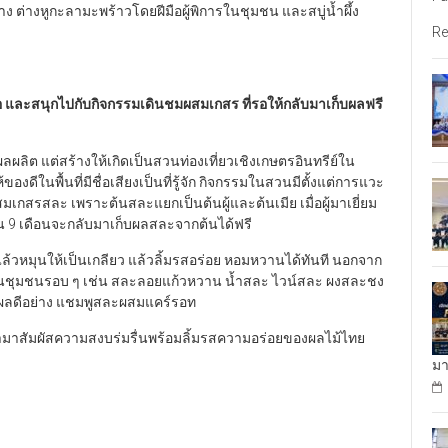
 ต่างหูกะลามะพร้าวโดยฝีมือผู้พิการในชุมชน และสบู่น้ำผึ้ง
Re
 และสนุกไปกับกิจกรรมเดินชมผสมเกสร ที่รอให้กลับมาเก็บผลฟรี
ผลผลิต แต่สร้างให้เกิดเป็นสวนท่องเที่ยวเชิงเกษตรอินทรีย์ใน
้ของดีในพื้นที่มีชื่อเสียงเป็นที่รู้จัก กิจกรรมในสวนมีตั้งแต่การแวะ
เกสรสละ เพราะต้นสละแยกเป็นต้นผู้และต้นเมีย เมื่อผู้มาเยี่ยม
ั้น 9 เดือนจะกลับมาเก็บผลสละจากต้นได้ฟรี
แล้วหมุนให้เป็นเกลียว แล้วลิ้มรสอร่อย หอมหวานได้ทันที นอกจาก
ละในชุมชนรอบ ๆ เช่น สละลอยแก้วหวาน น้ำสละ ไวน์สละ ผงสละชง
ได้ผลดีอย่าง แชมพูสละผสมแคร์รอท
นเข้ามาสัมผัสความสงบร่มรื่นพร้อมลิ้มรสความอร่อยของผลไม้ไทย
มา