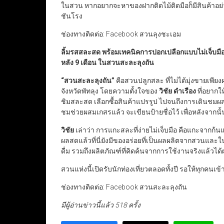
ในสวน หากอยากจะหาของฝากติดไม้ติดมือก็มีสินค้าอย่าง
ชันโรง
ช่องทางติดต่อ: Facebook สวนลุงชะเอม
ลิ้มรสสละสด พร้อมเทคนิคการปอกเปลือกแบบไม่เจ็บมือ
หลัง 9
เดือน ในสวนสะละลุงถัน
“
สวนสะละลุงถัน
”
คือสวนปลูกสละ ที่ไม่ได้มุ่งขายเพียง
จังหวัดพัทลุง โดยความตั้งใจของ
วิชัย ดำเรือง
ที่อยากให
ชิมสละสด เลือกซื้อสินค้าแปรรูป ไปจนถึงการเดินชมผสม
ชมช่วยผสมเกสรแล้ว จะเขียนป้ายชื่อไว้ เพื่อหลังจากน
วิชัย
เล่าว่า การแกะสละที่ง่ายไม่เจ็บมือ คือแกะจากก้น
ผลสดแล้วที่นี่ยังมีของอร่อยที่เป็นผลผลิตจากสวนแ
ดื่ม รวมถึงผลิตภัณฑ์ที่คิดค้นจากการใช้งานจริงแล้ว
สวนแห่งนี้เปิดรับนักท่องเที่ยวตลอดทั้งปี รอให้ทุกค
ช่องทางติดต่อ: Facebook สวนสะละลุงถัน
มีผู้อ่านข่าวนี้แล้ว 518 ครั้ง