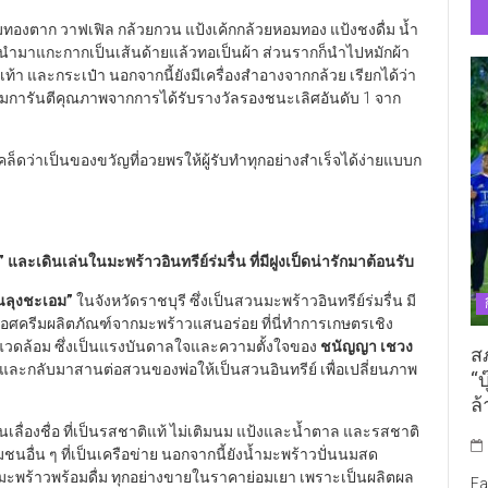
ยหอมทองตาก วาฟเฟิล กล้วยกวน แป้งเค้กกล้วยหอมทอง แป้งชงดื่ม น้ำ
นนำมาแกะกากเป็นเส้นด้ายแล้วทอเป็นผ้า ส่วนรากก็นำไปหมักผ้า
รองเท้า และกระเป๋า นอกจากนี้ยังมีเครื่องสำอางจากกล้วย เรียกได้ว่า
อมการันตีคุณภาพจากการได้รับรางวัลรองชนะเลิศอันดับ 1 จาก
เคล็ดว่าเป็นของขวัญที่อวยพรให้ผู้รับทำทุกอย่างสำเร็จได้ง่ายแบบก
”
และเดินเล่นในมะพร้าวอินทรีย์ร่มรื่น ที่มีฝูงเป็ดน่ารักมาต้อนรับ
นลุงชะเอม
”
ในจังหวัดราชบุรี ซึ่งเป็นสวนมะพร้าวอินทรีย์ร่มรื่น มี
ไอศครีมผลิตภัณฑ์จากมะพร้าวแสนอร่อย ที่นี่ทำการเกษตรเชิง
ิ่งแวดล้อม ซึ่งเป็นแรงบันดาลใจและความตั้งใจของ
ชนัญญา เชวง
ส
และกลับมาสานต่อสวนของพ่อให้เป็นสวนอินทรีย์ เพื่อเปลี่ยนภาพ
“บ
ล้
อันเลื่องชื่อ ที่เป็นรสชาติแท้ ไม่เติมนม แป้งและน้ำตาล และรสชาติ
ุมชนอื่น ๆ ที่เป็นเครือข่าย นอกจากนี้ยังน้ำมะพร้าวปั่นนมสด
น้ำมะพร้าวพร้อมดื่ม ทุกอย่างขายในราคาย่อมเยา เพราะเป็นผลิตผล
Fa