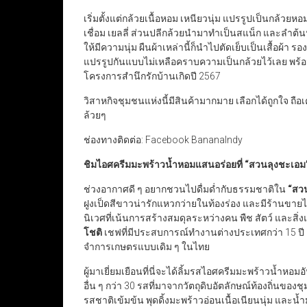
เริ่มตั้งแต่กล้วยเนื้อหอม เหนียวนุ่ม แปรรูปเป็นกล้ว
เชื่อม เยลลี่ ส่วนปลีกล้วยนำมาทำเป็นสแน็ก และลำต้
ให้มีความนุ่ม ผืนผ้าเหล่านี้ก็นำไปตัดเย็บเป็นเสื้อผ้า 
แปรรูปกันแบบไม่เหลือคราบความเป็นกล้วยไว้เลย พร้
โครงการสำนึกรักบ้านเกิดปี 2567
วิสาหกิจชุมชนแห่งนี้มีสินค้ามากมาย เลือกได้ถูกใจ ถือ
ล้วยๆ
ช่องทางติดต่อ: Facebook BananaIndy
ชิมไอศครีมมะพร้าวน้ำหอมแสนอร่อยที่
“
สวนลุงชะเอม
ช่วงอากาศดี ๆ อยากชวนไปดื่มด่ำกับธรรมชาติใน
“
สว
ฝูงเป็ดสีขาวน่ารักแหวกว่ายในท้องร่อง และมีร้านขาย
นิเวศที่เน้นการสร้างสมดุลระหว่างคน พืช สัตว์ และส
โชติ
เชฟที่มีประสบการณ์ทำงานต่างประเทศกว่า 15 ปี 
จำการเกษตรแบบเดิม ๆ ในไทย
ผู้มาเยี่ยมเยือนที่นี่จะได้ลิ้มรสไอศครีมมะพร้าวน้ำหอม
อื่น ๆ กว่า 30 รสที่มาจากวัตถุดิบอัตลักษณ์ท้องถิ่นของช
รสชาติเข้มข้น พุดดิ้งมะพร้าวอ่อนเนื้อเนียนนุ่ม และ