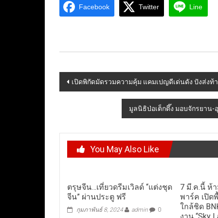
Facebook
Twitter
Line
Post
เปิดพิกัดมัดรวมความคุ้ม แคมเปญดีเด่นดัง ปังส่งท้า
navigation
มูลนิธิป่อเต็กตึ๊ง มอบจักรยาน
You May Also Like
ตรุษจีน…เที่ยวดรีมเวิลด์ “แต่งชุด
7 มี.ค.นี้ 
จีน” ผ่านประตู ฟรี
พาร์ค เปิดพ
ใกล้ชิด B
กุมภาพันธ์ 8, 2024
admin
0
งาน “Sky L