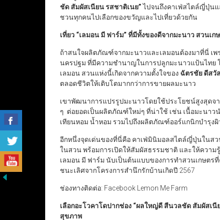
ชัด สัมผัสเนียน รสชาติเนย
”
ไปจนถึงคาเฟ่สไตล์ญี่ปุ่
ชวนทุกคนไปเลือกของขวัญและไปเที่ยวด้วยกัน
เที่ยว
“
เลมอน มี ฟาร์ม
”
ที่มีทั้งของดีจากมะนาว สวนเกษต
ถ้าสนใจผลิตภัณฑ์จากมะนาวและเลมอนต้องมาที่นี่ เพร
นครปฐม ที่มีความชำนาญในการปลูกมะนาวแป้นไทย โ
เลมอน สวนแห่งนี้เกิดจากความตั้งใจของ
ฉัตรชัย ดีสวัส
ตลอดชีวิตให้เติบโตมากกว่าการขายผลมะนาว
เขาพัฒนาการแปรรูปมะนาวโดยใช้ประโยชน์สูงสุดจากท
ๆ ต่อยอดเป็นผลิตภัณฑ์ใหม่ๆ ที่น่าใช้ เช่น เนื้อมะน
เทียนหอม น้ำหอม รวมไปถึงผลิตภัณฑ์ออร์แกนิกบำรุ
อีกหนึ่งจุดเด่นของที่นี่คือ คาเฟ่มินิมอลสไตล์ญี่ปุ่นในส
ในสวน พร้อมการเปิดให้สัมผัสธรรมชาติ และให้ความรู้ก
เลมอน มี ฟาร์ม นับเป็นต้นแบบของการทำสวนเกษตรที่
ชนะเลิศจากโครงการสำนึกรักบ้านเกิดปี 2567
ช่องทางติดต่อ: Facebook Lemon Me Farm
เลือกอะโวคาโดปากช่อง
“
ผลใหญ่ดี สีนวลชัด สัมผัสเน
สุขภาพ