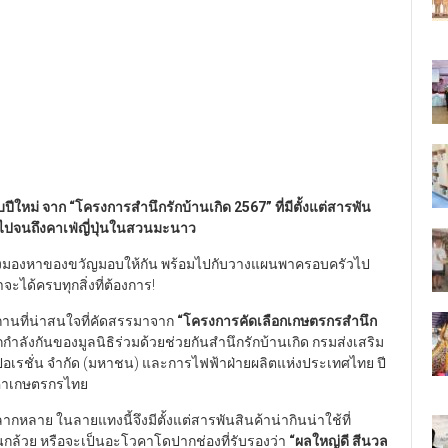
บปีใหม่ จาก
“
โครงการสำนึกรักบ้านเกิด 2567”
ที่มีตั้งแต่สารพัน
ปจนถึงคาเฟ่ญี่ปุ่นในสวนมะนาว
รกำลังมองหาของขวัญมอบให้กัน พร้อมไปกับวางแผนพาครอบครัวไป
จะได้ครบทุกสิ่งที่ต้องการ!
ถานที่น่าสนใจที่คัดสรรมาจาก
“
โครงการคัดเลือกเกษตรกรสำนึก
นึกกำลังกันของมูลนิธิร่วมด้วยช่วยกันสำนึกรักบ้านเกิด กรมส่งเสริม
อเรชั่น จำกัด (มหาชน) และการไฟฟ้าฝ่ายผลิตแห่งประเทศไทย ปี
ูลค่าเกษตรกรไทย
ลาย ในลายแทงนี้จึงมีตั้งแต่สารพันสินค้าน่ากินน่าใช้ที่
กล้วย หรือจะเป็นอะโวคาโดปากช่องที่รับรองว่า
“
ผลใหญ่ดี สีนวล