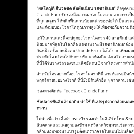
“
ผลใหญ่ดี สีนวลชัด สัมผัสเนียน รสชาติเนย
”
คือจุดขา
Grande Farmรับรองถึงความอร่อยโดดเด่น จากการเป็นเ
ที่สุด
ณฐกร
ได้พลิกฟื้นสวนน้อยหน่าของพ่อให้เป็นสวนอ
และส่งมอบอะโวคาโดคุณภาพสูงให้เพียงพอกับความต
แม้ในสวนแห่งนี้จะปลูกอะโวคาโดกว่า 40 สายพันธุ์ แต
นิยมมากที่สุดในโลกคือ แฮช เพราะมีรสชาติกลมกล่อม 
กินหนึ่งครั้งต่อหนึ่งคน Grande Farm ไม่ได้ขายเพียง
ประทับใจ พร้อมไปกับการพัฒนาท้องถิ่น ส่งเสริมเกษตรกรใน
ที่นี่ได้รับรางวัลรองชนะเลิศอันดับ 2 จากโครงการสำนึ
สำหรับใครอยากสั่งอะโวคาโดจากที่นี่ อาจต้องรอปีหน้
พฤศจิกายน อย่างไรก็ดี ที่นี่ยังมีสินค้าอื่น ๆ จากสวน 
ช่องทางติดต่อ: Facebook Grande Farm
ช้อปสารพันสินค้าน่ากิน น่าใช้ ที่แปรรูปจากกล้วยหอ
หวาน
ไม่น่าเชื่อว่า เสื้อผ้า กระเป๋า รองเท้าในสีเอิร์ทโทนเ
ล้นตลาดและเคยถูกมองข้าม แต่วิสาหกิจชุมชนวัยหวาน
กล้วยหอมทองมาแปรรูปตั้งแต่รากจรดใบแบบไม่เหลือส่วนใ