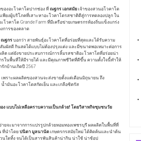
ยของอะโวคาโดปากช่อง ที่
ณฐกร เอกสมัย
เจ้าของสวนอโวคาโด
พียงผู้บริโภคที่เสาะหาอะโวคาโดรสชาติดีสู่การทดลองปลูก ใน
ะโวคาโด Grande Farm ที่มีเครือข่ายเกษตรกรท้องถิ่นแข็งแกร่ง
้องการของตลาด
่
ณฐกร
บอกว่า สายพันธุ์อะโวคาโดที่อร่อยที่สุดและได้รับความ
สัมผัสดี กินสดได้แบบไม่ต้องปรุงแต่ง และมีขนาดพอเหมาะต่อการ
ผลผลิต แต่ยังขายประสบการณ์การลิ้มรสชาติอะโวคาโดที่อร่อยน่า
พื้นที่ให้มีรายได้ และมีคุณภาพชีวิตที่ดีขึ้น ความตั้งใจนี้ทำให้
กรักบ้านเกิดปี 2567
า เพราะผลผลิตของสวนจะส่งขายตั้งแต่เดือนมิถุนายน ถึง
เช่น น้ำมันอะโวคาโดสกัดเย็น และเกลือซิตรัส
มทอง แบบไม่เหลือคราบความเป็นกล้วย! โดยวิสาหกิจชุมชนวัย
รียบง่ายจะมาจากการแปรรูปกล้วยหอมทองเพชรบุรี ผลผลิตในพื้นที่ที่
 ที่นำโดย
ปนิดา มูลนานัด
เกษตรกรสมัยใหม่ ได้คิดค้นและนำต้น
ดทิ้ง จนได้เป็นสารพันสินค้าน่ากิน น่าใช้ น่าช้อป