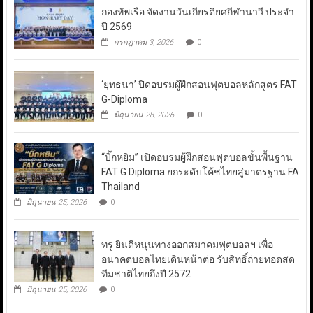
กองทัพเรือ จัดงานวันเกียรติยศกีฬานาวี ประจำ
ปี 2569
กรกฎาคม 3, 2026
0
‘ยุทธนา’ ปิดอบรมผู้ฝึกสอนฟุตบอลหลักสูตร FAT
G-Diploma
มิถุนายน 28, 2026
0
“บิ๊กหยิม” เปิดอบรมผู้ฝึกสอนฟุตบอลขั้นพื้นฐาน
FAT G Diploma ยกระดับโค้ชไทยสู่มาตรฐาน FA
Thailand
มิถุนายน 25, 2026
0
ทรู ยินดีหนุนทางออกสมาคมฟุตบอลฯ เพื่อ
อนาคตบอลไทยเดินหน้าต่อ รับสิทธิ์ถ่ายทอดสด
ทีมชาติไทยถึงปี 2572
มิถุนายน 25, 2026
0