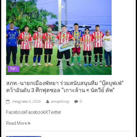
กีฬา
สภท.-นายกเมืองพัทยา ร่วมสนับสนุนทีม “บุ๊คบุฟเฟ่”
คว้าอันดับ 3 ศึกฟุตซอล “เกาะล้าน × นัควีย์ คัพ”
กรกฎาคม 6, 2026
aneaphong
0
FacebookFacebookXTwitter
Read More