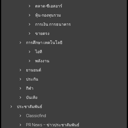
ตลาด-ซีเอสอาร์
หุ้น-กองทุนรวม
การเงิน การธนาคาร
ขายตรง
การศึกษา เทคโนโลยี
ไอที
พลังงาน
ยานยนต์
ประกัน
กีฬา
บันเทิง
ประชาสัมพันธ์
Classicfind
PR News – ข่าวประชาสัมพันธ์