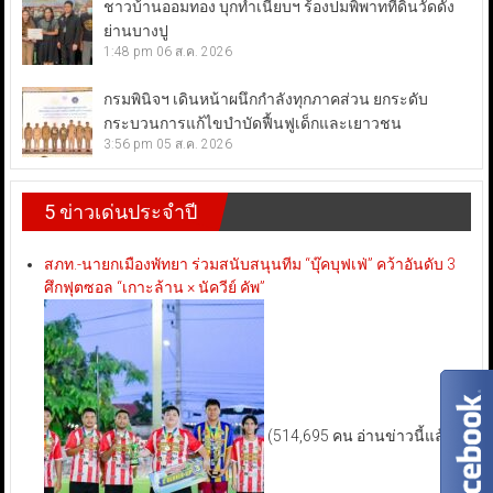
ชาวบ้านออมทอง บุกทำเนียบฯ ร้องปมพิพาทที่ดินวัดดัง
ย่านบางปู
1:48 pm
06 ส.ค. 2026
กรมพินิจฯ เดินหน้าผนึกกำลังทุกภาคส่วน ยกระดับ
กระบวนการแก้ไขบำบัดฟื้นฟูเด็กและเยาวชน
3:56 pm
05 ส.ค. 2026
5 ข่าวเด่นประจำปี
สภท.-นายกเมืองพัทยา ร่วมสนับสนุนทีม “บุ๊คบุฟเฟ่” คว้าอันดับ 3
ศึกฟุตซอล “เกาะล้าน × นัควีย์ คัพ”
(514,695 คน อ่านข่าวนี้แล้ว)