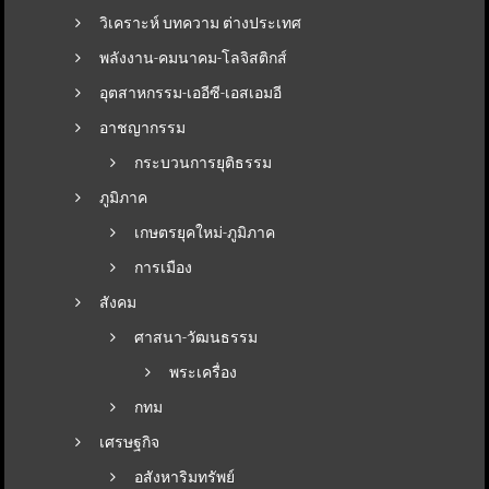
วิเคราะห์ บทความ ต่างประเทศ
พลังงาน-คมนาคม-โลจิสติกส์
อุตสาหกรรม-เออีซี-เอสเอมอี
อาชญากรรม
กระบวนการยุติธรรม
ภูมิภาค
เกษตรยุคใหม่-ภูมิภาค
การเมือง
สังคม
ศาสนา-วัฒนธรรม
พระเครื่อง
กทม
เศรษฐกิจ
อสังหาริมทรัพย์