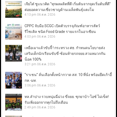
เจียไต๋ ชูแนวคิด “ทุกผลผลิตที่ดี เริ่มต้นจากจุดเริ่มต้นที่ดี”
ต่อยอดความเชี่ยวชาญด้านเมล็ดพันธุ์แตงโม
4:13 pm
06 ส.ค. 2026
CPPC จับมือ SCGC เปิดตัวบรรจุภัณฑ์อาหารสัตว์
รีไซเคิล ชนิด Food Grade รายแรกในอาเซียน
4:03 pm
06 ส.ค. 2026
เหยื่อเมาแล้วขับจี้ ! กระทรวง ศธ. กำหนดนโยบายส่ง
เสริมเด็กนักเรียนขับขี่-ซ้อนท้ายรถจยย.สวมหมวกกัน
น็อค 100%
3:21 pm
06 ส.ค. 2026
“ราเชน” ลั่นเลือกตั้งหน้ากวาด สส. 10 ที่นั่ง พร้อมยึดเก้าอี้
กห.-มท.
3:06 pm
06 ส.ค. 2026
ทล.ลำปาง รวบหนุ่มฉี่ม่วง ขี่จยย. ซุกยาบ้า-ไอซ์ ไม่เข็ด!
รับเพิ่งออกจากคุกไม่ถึงเดือน
2:49 pm
06 ส.ค. 2026