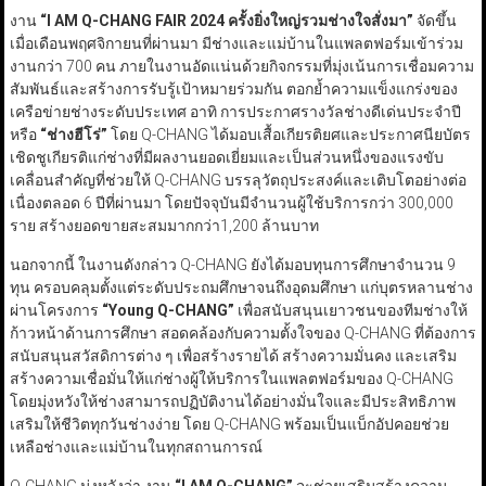
งาน
“I AM Q-CHANG FAIR 2024
ครั้งยิ่งใหญ่รวมช่างใจสั่งมา
”
จัดขึ้น
เมื่อเดือนพฤศจิกายนที่ผ่านมา มีช่างและแม่บ้านในแพลตฟอร์มเข้าร่วม
งานกว่า 700 คน ภายในงานอัดแน่นด้วยกิจกรรมที่มุ่งเน้นการเชื่อมความ
สัมพันธ์และสร้างการรับรู้เป้าหมายร่วมกัน ตอกย้ำความแข็งแกร่งของ
เครือข่ายช่างระดับประเทศ อาทิ การประกาศรางวัลช่างดีเด่นประจำปี
หรือ
“
ช่างฮีโร่
”
โดย Q-CHANG ได้มอบเสื้อเกียรติยศและประกาศนียบัตร
เชิดชูเกียรติแก่ช่างที่มีผลงานยอดเยี่ยมและเป็นส่วนหนึ่งของแรงขับ
เคลื่อนสำคัญที่ช่วยให้ Q-CHANG บรรลุวัตถุประสงค์และเติบโตอย่างต่อ
เนื่องตลอด 6 ปีที่ผ่านมา โดยปัจจุบันมีจำนวนผู้ใช้บริการกว่า 300,000
ราย สร้างยอดขายสะสมมากกว่า1,200 ล้านบาท
นอกจากนี้ ในงานดังกล่าว Q-CHANG ยังได้มอบทุนการศึกษาจำนวน 9
ทุน ครอบคลุมตั้งแต่ระดับประถมศึกษาจนถึงอุดมศึกษา แก่บุตรหลานช่าง
ผ่านโครงการ
“Young Q-CHANG”
เพื่อสนับสนุนเยาวชนของทีมช่างให้
ก้าวหน้าด้านการศึกษา สอดคล้องกับความตั้งใจของ Q-CHANG ที่ต้องการ
สนับสนุนสวัสดิการต่าง ๆ เพื่อสร้างรายได้ สร้างความมั่นคง และเสริม
สร้างความเชื่อมั่นให้แก่ช่างผู้ให้บริการในแพลตฟอร์มของ Q-CHANG
โดยมุ่งหวังให้ช่างสามารถปฏิบัติงานได้อย่างมั่นใจและมีประสิทธิภาพ
เสริมให้ชีวิตทุกวันช่างง่าย โดย Q-CHANG พร้อมเป็นแบ็กอัปคอยช่วย
เหลือช่างและแม่บ้านในทุกสถานการณ์