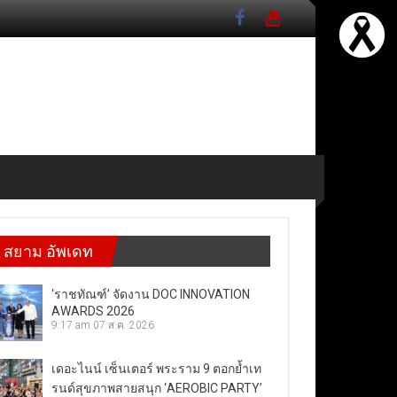
สยาม อัพเดท
‘ราชทัณฑ์’ จัดงาน DOC INNOVATION
AWARDS 2026
9:17 am
07 ส.ค. 2026
เดอะไนน์ เซ็นเตอร์ พระราม 9 ตอกย้ำเท
รนด์สุขภาพสายสนุก ‘AEROBIC PARTY’