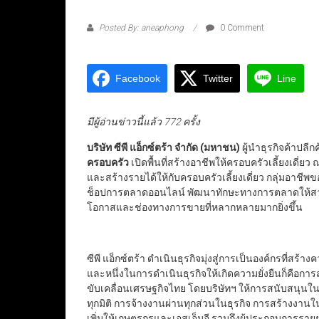
Posted By: aneaphong
0 Comment
Facebook
Twitter
Line
มีผู้อ่านข่าวนี้แล้ว 772 ครั้ง
บริษัท ซีพี แอ็กซ์ตร้า จำกัด (มหาชน)
ผู้นำธุรกิจค้าปลีก
ครอบครัว
เปิดพื้นที่สร้างอาชีพให้ครอบครัวเลี้ยงเดี่
และสร้างรายได้ให้กับครอบครัวเลี้ยงเดี่ยว กลุ่มอาชี
ช็อปการตลาดออนไลน์ พัฒนาทักษะทางการตลาดให้สาม
โอกาสและช่องทางการขายที่หลากหลายมากยิ่งขึ้น
ซีพี แอ็กซ์ตร้า ดำเนินธุรกิจมุ่งสู่การเป็นองค์กรที่สร้า
และหนึ่งในการดำเนินธุรกิจให้เกิดความยั่งยืนก็คือก
ขับเคลื่อนเศรษฐกิจไทย โดยบริษัทฯ ให้การสนับสนุนใ
ทุกมิติ การจ้างงานผ่านทุกส่วนในธุรกิจ การสร้างงานใน
เพิ่มให้เกษตรกรและเอสเอ็มอี รวมถึงผู้ประกอบการรายย