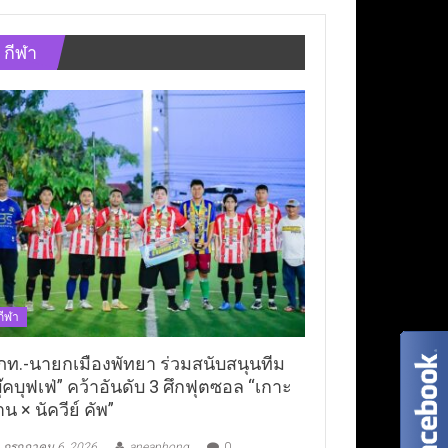
กีฬา
กีฬา
ภท.-นายกเมืองพัทยา ร่วมสนับสนุนทีม
ุ๊คบุฟเฟ่” คว้าอันดับ 3 ศึกฟุตซอล “เกาะ
าน × นัควีย์ คัพ”
กรกฎาคม 6, 2026
aneaphong
0