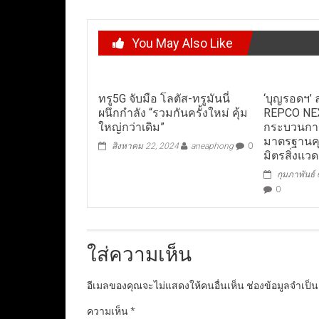
You May Also Like
ทรู5G จับมือ โลตัส-ทรูมันนี่
‘บุญรอดฯ’
ผนึกกำลัง “รวมกันครั้งใหม่ คุ้ม
REPCO NEX
ใหญ่กว่าเดิม”
กระบวนการ
มาตรฐานคุ
สิงหาคม 22, 2024
aneaphong
0
มิตรสิ่งแว
กุมภาพันธ์
0
ใส่ความเห็น
อีเมลของคุณจะไม่แสดงให้คนอื่นเห็น
ช่องข้อมูลจำเป็
ความเห็น
*