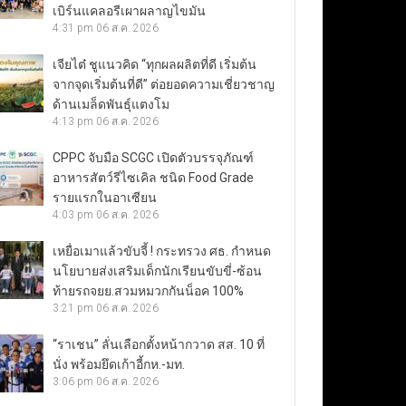
เบิร์นแคลอรีเผาผลาญไขมัน
4:31 pm
06 ส.ค. 2026
เจียไต๋ ชูแนวคิด “ทุกผลผลิตที่ดี เริ่มต้น
จากจุดเริ่มต้นที่ดี” ต่อยอดความเชี่ยวชาญ
ด้านเมล็ดพันธุ์แตงโม
4:13 pm
06 ส.ค. 2026
CPPC จับมือ SCGC เปิดตัวบรรจุภัณฑ์
อาหารสัตว์รีไซเคิล ชนิด Food Grade
รายแรกในอาเซียน
4:03 pm
06 ส.ค. 2026
เหยื่อเมาแล้วขับจี้ ! กระทรวง ศธ. กำหนด
นโยบายส่งเสริมเด็กนักเรียนขับขี่-ซ้อน
ท้ายรถจยย.สวมหมวกกันน็อค 100%
3:21 pm
06 ส.ค. 2026
“ราเชน” ลั่นเลือกตั้งหน้ากวาด สส. 10 ที่
นั่ง พร้อมยึดเก้าอี้กห.-มท.
3:06 pm
06 ส.ค. 2026