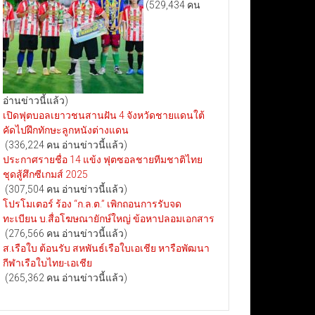
(529,434 คน
อ่านข่าวนี้แล้ว)
เปิดฟุตบอลเยาวชนสานฝัน 4 จังหวัดชายแดนใต้
คัดไปฝึกทักษะลูกหนังต่างแดน
(336,224 คน อ่านข่าวนี้แล้ว)
ประกาศรายชื่อ 14 แข้ง ฟุตซอลชายทีมชาติไทย
ชุดสู้ศึกซีเกมส์ 2025
(307,504 คน อ่านข่าวนี้แล้ว)
โปรโมเตอร์ ร้อง “ก.ล.ต.” เพิกถอนการรับจด
ทะเบียน บ.สื่อโฆษณายักษ์ใหญ่ ข้อหาปลอมเอกสาร
(276,566 คน อ่านข่าวนี้แล้ว)
ส.เรือใบ ต้อนรับ สหพันธ์เรือใบเอเชีย หารือพัฒนา
กีฬาเรือใบไทย-เอเชีย
(265,362 คน อ่านข่าวนี้แล้ว)