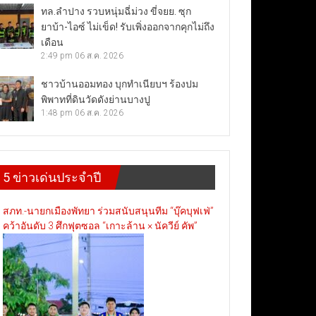
ทล.ลำปาง รวบหนุ่มฉี่ม่วง ขี่จยย. ซุก
ยาบ้า-ไอซ์ ไม่เข็ด! รับเพิ่งออกจากคุกไม่ถึง
เดือน
2:49 pm
06 ส.ค. 2026
ชาวบ้านออมทอง บุกทำเนียบฯ ร้องปม
พิพาทที่ดินวัดดังย่านบางปู
1:48 pm
06 ส.ค. 2026
5 ข่าวเด่นประจำปี
สภท.-นายกเมืองพัทยา ร่วมสนับสนุนทีม “บุ๊คบุฟเฟ่”
คว้าอันดับ 3 ศึกฟุตซอล “เกาะล้าน × นัควีย์ คัพ”