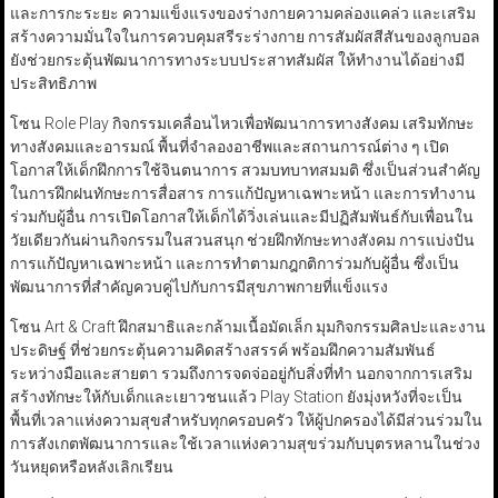
และการกะระยะ ความแข็งแรงของร่างกายความคล่องแคล่ว และเสริม
สร้างความมั่นใจในการควบคุมสรีระร่างกาย การสัมผัสสีสันของลูกบอล
ยังช่วยกระตุ้นพัฒนาการทางระบบประสาทสัมผัส ให้ทำงานได้อย่างมี
ประสิทธิภาพ
โซน Role Play กิจกรรมเคลื่อนไหวเพื่อพัฒนาการทางสังคม เสริมทักษะ
ทางสังคมและอารมณ์ พื้นที่จำลองอาชีพและสถานการณ์ต่าง ๆ เปิด
โอกาสให้เด็กฝึกการใช้จินตนาการ สวมบทบาทสมมติ ซึ่งเป็นส่วนสำคัญ
ในการฝึกฝนทักษะการสื่อสาร การแก้ปัญหาเฉพาะหน้า และการทำงาน
ร่วมกับผู้อื่น การเปิดโอกาสให้เด็กได้วิ่งเล่นและมีปฏิสัมพันธ์กับเพื่อนใน
วัยเดียวกันผ่านกิจกรรมในสวนสนุก ช่วยฝึกทักษะทางสังคม การแบ่งปัน
การแก้ปัญหาเฉพาะหน้า และการทำตามกฎกติการ่วมกับผู้อื่น ซึ่งเป็น
พัฒนาการที่สำคัญควบคู่ไปกับการมีสุขภาพกายที่แข็งแรง
โซน Art & Craft ฝึกสมาธิและกล้ามเนื้อมัดเล็ก มุมกิจกรรมศิลปะและงาน
ประดิษฐ์ ที่ช่วยกระตุ้นความคิดสร้างสรรค์ พร้อมฝึกความสัมพันธ์
ระหว่างมือและสายตา รวมถึงการจดจ่ออยู่กับสิ่งที่ทำ นอกจากการเสริม
สร้างทักษะให้กับเด็กและเยาวชนแล้ว Play Station ยังมุ่งหวังที่จะเป็น
พื้นที่เวลาแห่งความสุขสำหรับทุกครอบครัว ให้ผู้ปกครองได้มีส่วนร่วมใน
การสังเกตพัฒนาการและใช้เวลาแห่งความสุขร่วมกับบุตรหลานในช่วง
วันหยุดหรือหลังเลิกเรียน