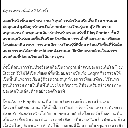
มีผู้อ่านข่าวนี้แล้ว 243 ครั้ง
เดอะไนน์ เซ็นเตอร์ พระราม 9 ศูนย์การค้าในเครือเอ็ม บี เค ชวนคุณ
พ่อคุณแม่ จูงมือลูกรักมาเปิดโลกแห่งการเรียนรู้ควบคู่ไปกับความ
สนุกสนาน ปักหมุดแลนด์มาร์กสำหรับครอบครัวที่ Play Station
ชั้น 3
สวนสนุกในร่มและพื้นที่เสริมสร้างพัฒนาการเด็กที่ออกแบบมาเพื่อตอบ
โจทย์แนวคิด เพราะการเล่นคือการเรียนรู้ที่ดีที่สุด พร้อมเปิดพื้นที่ให้เด็ก
และเยาวชนได้มาปลดปล่อยพลังงานและฝึกทักษะรอบด้านในสภาพ
แวดล้อมที่ปลอดภัยและได้มาตรฐาน
ทั้งนี้ พัฒนาการในช่วงวัยเด็กถือเป็นรากฐานสำคัญของการเติบโต Play
Station จึงไม่ได้เป็นเพียงแค่พื้นที่มอบความบันเทิง แต่ถูกสร้างสรรค์ให้
เป็นพื้นที่แห่งการเรียนรู้ด้วยความสนุก ที่ซ่อนการฝึกฝนทักษะไว้ในทุก
ฐานกิจกรรม ภายในพื้นที่ได้แบ่งโซนกิจกรรมที่ช่วยเสริมสร้างศักยภาพ
ของเด็กในแต่ละด้านอย่างลงตัว อาทิ
โซน Active Play กิจกรรมปีนป่ายเสริมความแข็งแรง เครื่องเล่น
โครงสร้างที่ออกแบบมาให้เด็กฝึกการปีนป่าย ห้อยโหน และทรงตัวอย่าง
ปลอดภัย สนุกสุดเหวี่ยงไปกับบ่อบอลขนาดยักษ์ สไลเดอร์สร้างความตื่น
เต้นและเสียงหัวเราะ เป็นการออกกำลังกายที่ช่วยเสริมสร้างพัฒนากล้าม
เนื้อมัดใหญ่ ทั้งแขน ขา ลำตัว ได้อย่างเต็มที่ ฝึกความยืดหยุ่น การทรงตัว