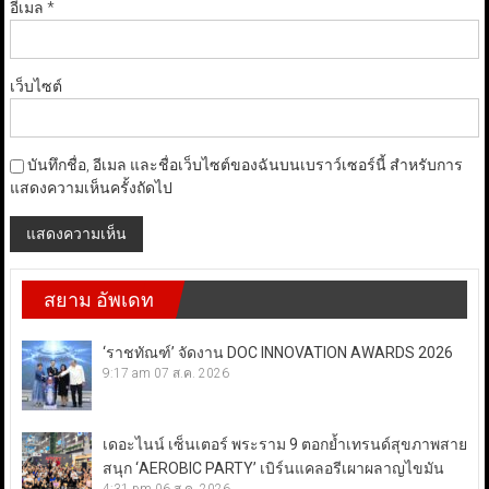
อีเมล
*
เว็บไซต์
บันทึกชื่อ, อีเมล และชื่อเว็บไซต์ของฉันบนเบราว์เซอร์นี้ สำหรับการ
แสดงความเห็นครั้งถัดไป
สยาม อัพเดท
‘ราชทัณฑ์’ จัดงาน DOC INNOVATION AWARDS 2026
9:17 am
07 ส.ค. 2026
เดอะไนน์ เซ็นเตอร์ พระราม 9 ตอกย้ำเทรนด์สุขภาพสาย
สนุก ‘AEROBIC PARTY’ เบิร์นแคลอรีเผาผลาญไขมัน