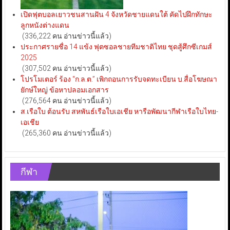
เปิดฟุตบอลเยาวชนสานฝัน 4 จังหวัดชายแดนใต้ คัดไปฝึกทักษะ
ลูกหนังต่างแดน
(336,222 คน อ่านข่าวนี้แล้ว)
ประกาศรายชื่อ 14 แข้ง ฟุตซอลชายทีมชาติไทย ชุดสู้ศึกซีเกมส์
2025
(307,502 คน อ่านข่าวนี้แล้ว)
โปรโมเตอร์ ร้อง “ก.ล.ต.” เพิกถอนการรับจดทะเบียน บ.สื่อโฆษณา
ยักษ์ใหญ่ ข้อหาปลอมเอกสาร
(276,564 คน อ่านข่าวนี้แล้ว)
ส.เรือใบ ต้อนรับ สหพันธ์เรือใบเอเชีย หารือพัฒนากีฬาเรือใบไทย-
เอเชีย
(265,360 คน อ่านข่าวนี้แล้ว)
กีฬา