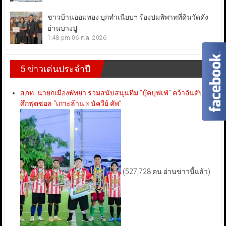
ชาวบ้านออมทอง บุกทำเนียบฯ ร้องปมพิพาทที่ดินวัดดัง
ย่านบางปู
1:48 pm
06 ส.ค. 2026
5 ข่าวเด่นประจำปี
สภท.-นายกเมืองพัทยา ร่วมสนับสนุนทีม “บุ๊คบุฟเฟ่” คว้าอันดับ 3
ศึกฟุตซอล “เกาะล้าน × นัควีย์ คัพ”
(527,728 คน อ่านข่าวนี้แล้ว)