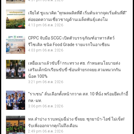
4:31 pm
06 ส.ค. 2026
เจียไต๋ ชูแนวคิด “ทุกผลผลิตที่ดี เริ่มต้นจากจุดเริ่มต้นที่ดี”
ต่อยอดความเชี่ยวชาญด้านเมล็ดพันธุ์แตงโม
4:13 pm
06 ส.ค. 2026
CPPC จับมือ SCGC เปิดตัวบรรจุภัณฑ์อาหารสัตว์
รีไซเคิล ชนิด Food Grade รายแรกในอาเซียน
4:03 pm
06 ส.ค. 2026
เหยื่อเมาแล้วขับจี้ ! กระทรวง ศธ. กำหนดนโยบายส่ง
เสริมเด็กนักเรียนขับขี่-ซ้อนท้ายรถจยย.สวมหมวกกัน
น็อค 100%
3:21 pm
06 ส.ค. 2026
“ราเชน” ลั่นเลือกตั้งหน้ากวาด สส. 10 ที่นั่ง พร้อมยึดเก้าอี้
กห.-มท.
3:06 pm
06 ส.ค. 2026
ทล.ลำปาง รวบหนุ่มฉี่ม่วง ขี่จยย. ซุกยาบ้า-ไอซ์ ไม่เข็ด!
รับเพิ่งออกจากคุกไม่ถึงเดือน
2:49 pm
06 ส.ค. 2026