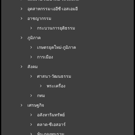
อุตสาหกรรม-เออีซี-เอสเอมอี
อาชญากรรม
กระบวนการยุติธรรม
ภูมิภาค
เกษตรยุคใหม่-ภูมิภาค
การเมือง
สังคม
ศาสนา-วัฒนธรรม
พระเครื่อง
กทม
เศรษฐกิจ
อสังหาริมทรัพย์
ตลาด-ซีเอสอาร์
หุ้น-กองทุนรวม