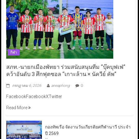
กีฬา
สภท.-นายกเมืองพัทยา ร่วมสนับสนุนทีม “บุ๊คบุฟเฟ่”
คว้าอันดับ 3 ศึกฟุตซอล “เกาะล้าน × นัควีย์ คัพ”
กรกฎาคม 6, 2026
aneaphong
0
FacebookFacebookXTwitter
Read More
กองทัพเรือ จัดงานวันเกียรติยศกีฬานาวี ประจำ
ปี 2569