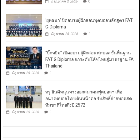
กรกฎาคม 3, 2026
0
‘ยุทธนา’ ปิดอบรมผู้ฝึกสอนฟุตบอลหลักสูตร FAT
G-Diploma
มิถุนายน 28, 2026
0
“บิ๊กหยิม” เปิดอบรมผู้ฝึกสอนฟุตบอลขั้นพื้นฐาน
FAT G Diploma ยกระดับโค้ชไทยสู่มาตรฐาน FA
Thailand
มิถุนายน 25, 2026
0
ทรู ยินดีหนุนทางออกสมาคมฟุตบอลฯ เพื่อ
อนาคตบอลไทยเดินหน้าต่อ รับสิทธิ์ถ่ายทอดสด
ทีมชาติไทยถึงปี 2572
มิถุนายน 25, 2026
0