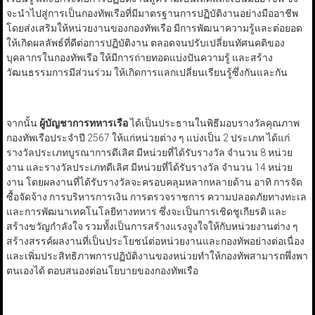
จะนำไปสู่การเป็นกองทัพเรือที่มีมาตรฐานการปฏิบัติงานอย่างมืออาชีพ
โดยส่งเสริมให้หน่วยงานของกองทัพเรือ มีการพัฒนาความรู้และต่อยอด
ให้เกิดผลลัพธ์ที่ดีต่อการปฏิบัติงาน ตลอดจนปรับเปลี่ยนทัศนคติของ
บุคลากรในกองทัพเรือ ให้มีการถ่ายทอดแบ่งปันความรู้ และสร้าง
วัฒนธรรมการมีส่วนร่วม ให้เกิดการแลกเปลี่ยนเรียนรู้ซึ่งกันและกัน
จากนั้น
ผู้บัญชาการทหารเรือ
ได้เป็นประธานในพิธีมอบรางวัลคุณภาพ
กองทัพเรือประจำปี 2567 ให้แก่หน่วยต่าง ๆ แบ่งเป็น 2 ประเภท ได้แก่
รางวัลประเภทบูรณาการดีเลิศ มีหน่วยที่ได้รับรางวัล จำนวน 8 หน่วย
งาน และรางวัลประเภทดีเลิศ มีหน่วยที่ได้รับรางวัล จำนวน 14 หน่วย
งาน โดยผลงานที่ได้รับรางวัลจะครอบคลุมหลากหลายด้าน อาทิ การจัด
ซื้อจัดจ้าง การบริหารการเงิน การตรวจราชการ ความปลอดภัยทางทะเล
และการพัฒนาเทคโนโลยีทางทหาร ซึ่งจะเป็นการเชิดชูเกียรติ และ
สร้างขวัญกำลังใจ รวมทั้งเป็นการสร้างแรงจูงใจให้กับหน่วยงานต่าง ๆ
สร้างสรรค์ผลงานที่เป็นประโยชน์ต่อหน่วยงานและกองทัพอย่างต่อเนื่อง
และเพิ่มประสิทธิภาพการปฏิบัติงานของหน่วยทำให้กองทัพสามารถพึ่งพา
ตนเองได้ ตอบสนองต่อนโยบายของกองทัพเรือ