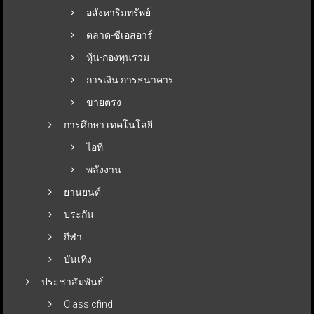
อสังหาริมทรัพย์
ตลาด-ซีเอสอาร์
หุ้น-กองทุนรวม
การเงิน การธนาคาร
ขายตรง
การศึกษา เทคโนโลยี
ไอที
พลังงาน
ยานยนต์
ประกัน
กีฬา
บันเทิง
ประชาสัมพันธ์
Classicfind