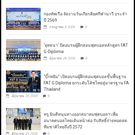
กองทัพเรือ จัดงานวันเกียรติยศกีฬานาวี ประจำ
ปี 2569
กรกฎาคม 3, 2026
0
‘ยุทธนา’ ปิดอบรมผู้ฝึกสอนฟุตบอลหลักสูตร FAT
G-Diploma
มิถุนายน 28, 2026
0
“บิ๊กหยิม” เปิดอบรมผู้ฝึกสอนฟุตบอลขั้นพื้นฐาน
FAT G Diploma ยกระดับโค้ชไทยสู่มาตรฐาน FA
Thailand
มิถุนายน 25, 2026
0
ทรู ยินดีหนุนทางออกสมาคมฟุตบอลฯ เพื่อ
อนาคตบอลไทยเดินหน้าต่อ รับสิทธิ์ถ่ายทอดสด
ทีมชาติไทยถึงปี 2572
มิถุนายน 25, 2026
0