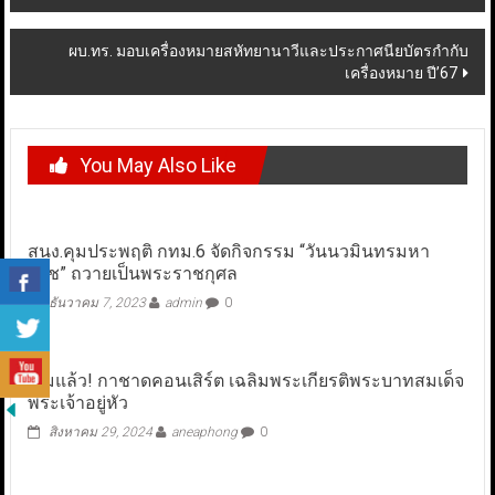
navigation
ผบ.ทร. มอบเครื่องหมายสหัทยานาวีและประกาศนียบัตรกำกับ
เครื่องหมาย ปี’67
You May Also Like
สนง.คุมประพฤติ กทม.6 จัดกิจกรรม “วันนวมินทรมหา
ราช” ถวายเป็นพระราชกุศล
ธันวาคม 7, 2023
admin
0
เริ่มแล้ว! กาชาดคอนเสิร์ต เฉลิมพระเกียรติพระบาทสมเด็จ
พระเจ้าอยู่หัว
สิงหาคม 29, 2024
aneaphong
0