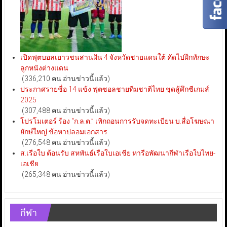
เปิดฟุตบอลเยาวชนสานฝัน 4 จังหวัดชายแดนใต้ คัดไปฝึกทักษะ
ลูกหนังต่างแดน
(336,210 คน อ่านข่าวนี้แล้ว)
ประกาศรายชื่อ 14 แข้ง ฟุตซอลชายทีมชาติไทย ชุดสู้ศึกซีเกมส์
2025
(307,488 คน อ่านข่าวนี้แล้ว)
โปรโมเตอร์ ร้อง “ก.ล.ต.” เพิกถอนการรับจดทะเบียน บ.สื่อโฆษณา
ยักษ์ใหญ่ ข้อหาปลอมเอกสาร
(276,548 คน อ่านข่าวนี้แล้ว)
ส.เรือใบ ต้อนรับ สหพันธ์เรือใบเอเชีย หารือพัฒนากีฬาเรือใบไทย-
เอเชีย
(265,348 คน อ่านข่าวนี้แล้ว)
กีฬา