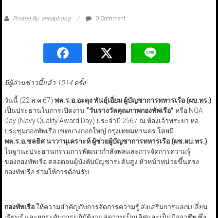
Posted By: aneaphong
0 Comment
มีผู้อ่านข่าวนี้แล้ว 1014 ครั้ง
วันนี้ (22 ส.ค.67)
พล.ร.อ.อะดุง พันธุ์เอี่ยม ผู้บัญชาการทหารเรือ (ผบ.ทร.)
เป็นประธานในการเปิดงาน
“
วันรางวัลคุณภาพกองทัพเรือ
”
หรือ NQA
Day (Navy Quality Award Day) ประจำปี 2567 ณ ห้องเจ้าพระยา หอ
ประชุมกองทัพเรือ เขตบางกอกใหญ่ กรุงเทพมหานคร โดยมี
พล.ร.อ.ชลธิศ นาวานุเคราะห์ ผู้ช่วยผู้บัญชาการทหารเรือ
(ผช.ผบ.ทร.)
ในฐานะประธานกรรมการพัฒนากำลังพลและการจัดการความรู้
ของกองทัพเรือ ตลอดจนผู้บังคับบัญชาระดับสูง หัวหน้าหน่วยขึ้นตรง
กองทัพเรือ ร่วมให้การต้อนรับ
กองทัพเรือ
ให้ความสำคัญกับการจัดการความรู้ ส่งเสริมการแลกเปลี่ยน
เรียนรู้ และยกระดับการปฏิบัติงานสู่ความเป็นเลิศและเป็นมืออาชีพ ซึ่ง