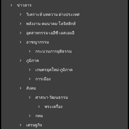
ข่าวสาร
วิเคราะห์ บทความ ต่างประเทศ
พลังงาน-คมนาคม-โลจิสติกส์
อุตสาหกรรม-เออีซี-เอสเอมอี
อาชญากรรม
กระบวนการยุติธรรม
ภูมิภาค
เกษตรยุคใหม่-ภูมิภาค
การเมือง
สังคม
ศาสนา-วัฒนธรรม
พระเครื่อง
กทม
เศรษฐกิจ