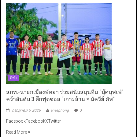
กีฬา
สภท.-นายกเมืองพัทยา ร่วมสนับสนุนทีม “บุ๊คบุฟเฟ่”
คว้าอันดับ 3 ศึกฟุตซอล “เกาะล้าน × นัควีย์ คัพ”
กรกฎาคม 6, 2026
aneaphong
0
FacebookFacebookXTwitter
Read More