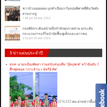
ชาวบ้านออมทอง บุกทำเนียบฯ ร้องปมพิพาทที่ดินวัดดัง
ย่านบางปู
1:48 pm
06 ส.ค. 2026
กรมพินิจฯ เดินหน้าผนึกกำลังทุกภาคส่วน ยกระดับ
กระบวนการแก้ไขบำบัดฟื้นฟูเด็กและเยาวชน
3:56 pm
05 ส.ค. 2026
5 ข่าวเด่นประจำปี
สภท.-นายกเมืองพัทยา ร่วมสนับสนุนทีม “บุ๊คบุฟเฟ่” คว้าอันดับ 3
ศึกฟุตซอล “เกาะล้าน × นัควีย์ คัพ”
(516,522 คน อ่านข่าวนี้แล้ว)