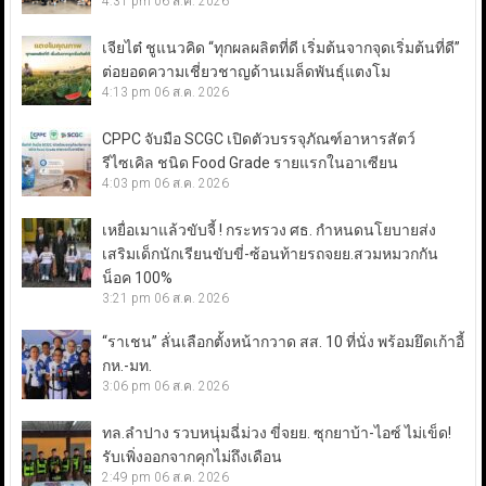
4:31 pm
06 ส.ค. 2026
เจียไต๋ ชูแนวคิด “ทุกผลผลิตที่ดี เริ่มต้นจากจุดเริ่มต้นที่ดี”
ต่อยอดความเชี่ยวชาญด้านเมล็ดพันธุ์แตงโม
4:13 pm
06 ส.ค. 2026
CPPC จับมือ SCGC เปิดตัวบรรจุภัณฑ์อาหารสัตว์
รีไซเคิล ชนิด Food Grade รายแรกในอาเซียน
4:03 pm
06 ส.ค. 2026
เหยื่อเมาแล้วขับจี้ ! กระทรวง ศธ. กำหนดนโยบายส่ง
เสริมเด็กนักเรียนขับขี่-ซ้อนท้ายรถจยย.สวมหมวกกัน
น็อค 100%
3:21 pm
06 ส.ค. 2026
“ราเชน” ลั่นเลือกตั้งหน้ากวาด สส. 10 ที่นั่ง พร้อมยึดเก้าอี้
กห.-มท.
3:06 pm
06 ส.ค. 2026
ทล.ลำปาง รวบหนุ่มฉี่ม่วง ขี่จยย. ซุกยาบ้า-ไอซ์ ไม่เข็ด!
รับเพิ่งออกจากคุกไม่ถึงเดือน
2:49 pm
06 ส.ค. 2026