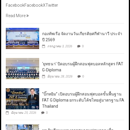
FacebookFacebookXTwitter
Read More
กองทัพเรือ จัดงานวันเกียรติยศกีฬานาวี ประจำ
ปี 2569
กรกฎาคม 3, 2026
0
‘ยุทธนา’ ปิดอบรมผู้ฝึกสอนฟุตบอลหลักสูตร FAT
G-Diploma
มิถุนายน 28, 2026
0
“บิ๊กหยิม” เปิดอบรมผู้ฝึกสอนฟุตบอลขั้นพื้นฐาน
FAT G Diploma ยกระดับโค้ชไทยสู่มาตรฐาน FA
Thailand
มิถุนายน 25, 2026
0