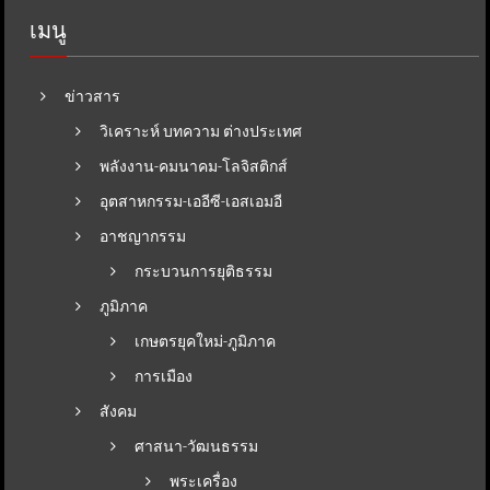
เมนู
ข่าวสาร
วิเคราะห์ บทความ ต่างประเทศ
พลังงาน-คมนาคม-โลจิสติกส์
อุตสาหกรรม-เออีซี-เอสเอมอี
อาชญากรรม
กระบวนการยุติธรรม
ภูมิภาค
เกษตรยุคใหม่-ภูมิภาค
การเมือง
สังคม
ศาสนา-วัฒนธรรม
พระเครื่อง