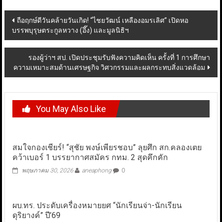
Post
ถือฤกษ์ดีวันคล้ายวันเกิด! “ไชยวัฒน์ เหลืองอมรเลิศ” เปิดหอ
บรรพบุรุษตระกูลหวาง (อึ๊ง) และมูลนิธิฯ
navigation
รองผู้ว่าฯ สป. เปิดประชุมรับฟังความคิดเห็น ครั้งที่ 1 การศึกษา
ความเหมาะสมด้านเศรษฐกิจ วิศวกรรมและผลกระทบสิ่งแวดล้อม
You May Also Like
สมใจกองเชียร์! “สุชัย พงษ์เพียรชอบ” ลุยศึก สก.คลองเตย
คว้าเบอร์ 1 บรรยากาศสมัคร กทม. 2 สุดคึกคัก
พฤษภาคม 30, 2026
aneaphong
0
ผบ.ทร. ประดับเครื่องหมายยศ “นักเรียนจ่า-นักเรียน
ดุริยางค์” ปี’69