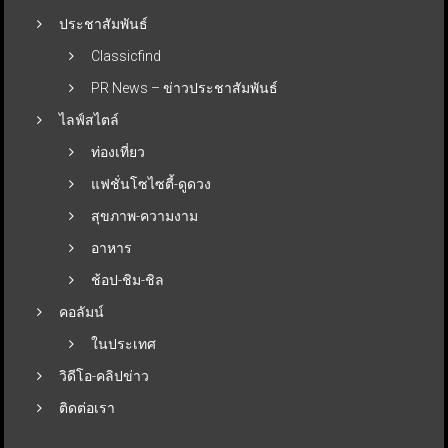
ประชาสัมพันธ์
Classicfind
PR News – ข่าวประชาสัมพันธ์
ไลฟ์สไตล์
ท่องเที่ยว
แฟชั่นโซไซตี้-ดูดวง
สุขภาพ-ความงาม
อาหาร
ช้อป-ชิม-ชิล
คอลัมน์
ในประเทศ
วิดีโอ-คลิปข่าว
ติดต่อเรา