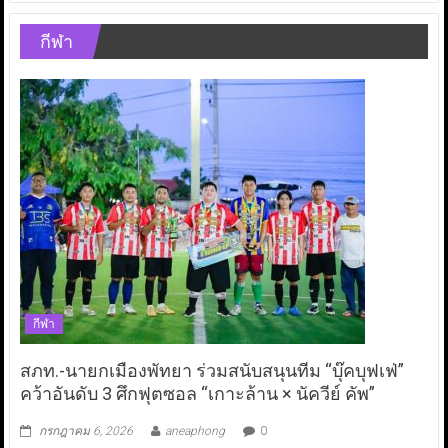
กีฬา
กีฬา
สภท.-นายกเมืองพัทยา ร่วมสนับสนุนทีม “บุ๊คบุฟเฟ่”
คว้าอันดับ 3 ศึกฟุตซอล “เกาะล้าน × นัควีย์ คัพ”
กรกฎาคม 6, 2026
aneaphong
0