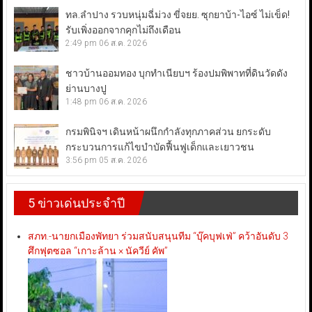
ทล.ลำปาง รวบหนุ่มฉี่ม่วง ขี่จยย. ซุกยาบ้า-ไอซ์ ไม่เข็ด!
รับเพิ่งออกจากคุกไม่ถึงเดือน
2:49 pm
06 ส.ค. 2026
ชาวบ้านออมทอง บุกทำเนียบฯ ร้องปมพิพาทที่ดินวัดดัง
ย่านบางปู
1:48 pm
06 ส.ค. 2026
กรมพินิจฯ เดินหน้าผนึกกำลังทุกภาคส่วน ยกระดับ
กระบวนการแก้ไขบำบัดฟื้นฟูเด็กและเยาวชน
3:56 pm
05 ส.ค. 2026
5 ข่าวเด่นประจำปี
สภท.-นายกเมืองพัทยา ร่วมสนับสนุนทีม “บุ๊คบุฟเฟ่” คว้าอันดับ 3
ศึกฟุตซอล “เกาะล้าน × นัควีย์ คัพ”