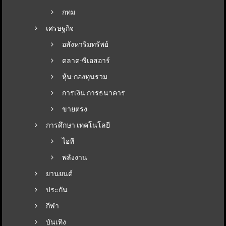
กทม
เศรษฐกิจ
อสังหาริมทรัพย์
ตลาด-ซีเอสอาร์
หุ้น-กองทุนรวม
การเงิน การธนาคาร
ขายตรง
การศึกษา เทคโนโลยี
ไอที
พลังงาน
ยานยนต์
ประกัน
กีฬา
บันเทิง