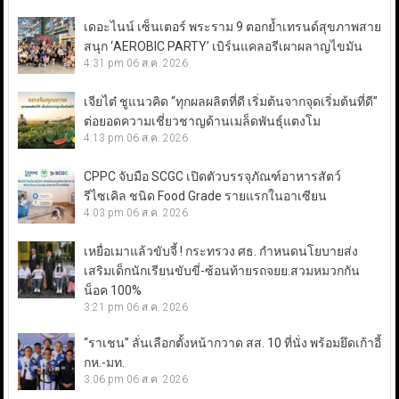
เดอะไนน์ เซ็นเตอร์ พระราม 9 ตอกย้ำเทรนด์สุขภาพสาย
สนุก ‘AEROBIC PARTY’ เบิร์นแคลอรีเผาผลาญไขมัน
4:31 pm
06 ส.ค. 2026
เจียไต๋ ชูแนวคิด “ทุกผลผลิตที่ดี เริ่มต้นจากจุดเริ่มต้นที่ดี”
ต่อยอดความเชี่ยวชาญด้านเมล็ดพันธุ์แตงโม
4:13 pm
06 ส.ค. 2026
CPPC จับมือ SCGC เปิดตัวบรรจุภัณฑ์อาหารสัตว์
รีไซเคิล ชนิด Food Grade รายแรกในอาเซียน
4:03 pm
06 ส.ค. 2026
เหยื่อเมาแล้วขับจี้ ! กระทรวง ศธ. กำหนดนโยบายส่ง
เสริมเด็กนักเรียนขับขี่-ซ้อนท้ายรถจยย.สวมหมวกกัน
น็อค 100%
3:21 pm
06 ส.ค. 2026
“ราเชน” ลั่นเลือกตั้งหน้ากวาด สส. 10 ที่นั่ง พร้อมยึดเก้าอี้
กห.-มท.
3:06 pm
06 ส.ค. 2026