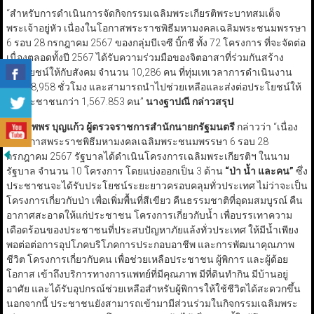
“สำหรับการดำเนินการจัดกิจกรรมเฉลิมพระเกียรติพระบาทสมเด็จ
พระเจ้าอยู่หัว เนื่องในโอกาสพระราชพิธีมหามงคลเฉลิมพระชนมพรรษา
6 รอบ 28 กรกฎาคม 2567 ของกลุ่มบีเจซี บิ๊กชี ทั้ง 72 โครงการ ที่จะจัดต่อ
เนื่องตลอดทั้งปี 2567 ได้รับความร่วมมือของจิตอาสาที่ร่วมกันสร้าง
ประโยชน์ให้กับสังคม จำนวน 10,286 คน ที่ทุ่มเทเวลาการดำเนินงาน
กว่า 68,958 ชั่วโมง และสามารถนำไปช่วยเหลือและส่งต่อประโยชน์ให้
กับประชาชนกว่า 1,567.853 คน”
นางฐาปณี กล่าวสรุป
นายนพพร บุญแก้ว ผู้ตรวจราชการสำนักนายกรัฐมนตรี
กล่าวว่า “เนื่อง
ในโอกาสพระราชพิธีมหามงคลเฉลิมพระชนมพรรษา 6 รอบ 28
กรกฎาคม 2567 รัฐบาลได้ดำเนินโครงการเฉลิมพระเกียรติฯ ในนาม
รัฐบาล จำนวน 10 โครงการ โดยแบ่งออกเป็น 3 ด้าน
“
ป่า น้ำ และคน
”
ซึ่ง
ประชาชนจะได้รับประโยชน์ระยะยาวครอบคลุมทั่วประเทศ ไม่ว่าจะเป็น
โครงการเกี่ยวกับป่า เพื่อเพิ่มพื้นที่สีเขียว คืนธรรมชาติที่อุดมสมบูรณ์ คืน
อากาศสะอาดให้แก่ประชาชน โครงการเกี่ยวกับน้ำ เพื่อบรรเทาความ
เดือดร้อนของประชาชนที่ประสบปัญหาภัยแล้งทั่วประเทศ ให้มีน้ำเพียง
พอต่อต่อการอุปโภคบริโภคการประกอบอาชีพ และการพัฒนาคุณภาพ
ชีวิต โครงการเกี่ยวกับคน เพื่อช่วยเหลือประชาชน ผู้พิการ และผู้ด้อย
โอกาส เข้าถึงบริการทางการแพทย์ที่มีคุณภาพ มีที่ดินทำกิน มีบ้านอยู่
อาศัย และได้รับอุปกรณ์ช่วยเหลือสำหรับผู้พิการให้ใช้ชีวิตได้สะดวกขึ้น
นอกจากนี้ ประชาชนยังสามารถเข้ามามีส่วนร่วมในกิจกรรมเฉลิมพระ