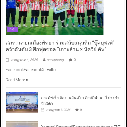
กีฬา
สภท.-นายกเมืองพัทยา ร่วมสนับสนุนทีม “บุ๊คบุฟเฟ่”
คว้าอันดับ 3 ศึกฟุตซอล “เกาะล้าน × นัควีย์ คัพ”
กรกฎาคม 6, 2026
aneaphong
0
FacebookFacebookXTwitter
Read More
กองทัพเรือ จัดงานวันเกียรติยศกีฬานาวี ประจำ
ปี 2569
กรกฎาคม 3, 2026
0