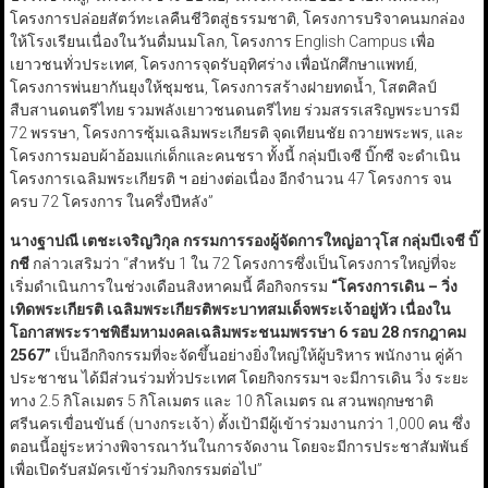
โครงการปล่อยสัตว์ทะเลคืนชีวิตสู่ธรรมชาติ, โครงการบริจาคนมกล่อง
ให้โรงเรียนเนื่องในวันดื่มนมโลก, โครงการ English Campus เพื่อ
เยาวชนทั่วประเทศ, โครงการจุดรับอุทิศร่าง เพื่อนักศึกษาแพทย์,
โครงการพ่นยากันยุงให้ชุมชน, โครงการสร้างฝายทดน้ำ, โสตศิลป์
สืบสานดนตรีไทย รวมพลังเยาวชนดนตรีไทย ร่วมสรรเสริญพระบารมี
72 พรรษา, โครงการซุ้มเฉลิมพระเกียรติ จุดเทียนชัย ถวายพระพร, และ
โครงการมอบผ้าอ้อมแก่เด็กและคนชรา ทั้งนี้ กลุ่มบีเจซี บิ๊กซี จะดำเนิน
โครงการเฉลิมพระเกียรติ ฯ อย่างต่อเนื่อง อีกจำนวน 47 โครงการ จน
ครบ 72 โครงการ ในครึ่งปีหลัง”
นางฐาปณี เตชะเจริญวิกุล กรรมการรองผู้จัดการใหญ่อาวุโส กลุ่มบีเจชี บิ๊
กชี
กล่าวเสริมว่า “สำหรับ 1 ใน 72 โครงการซึ่งเป็นโครงการใหญ่ที่จะ
เริ่มดำเนินการในช่วงเดือนสิงหาคมนี้ คือกิจกรรม
“
โครงการเดิน – วิ่ง
เทิดพระเกียรติ เฉลิมพระเกียรติพระบาทสมเด็จพระเจ้าอยู่หัว เนื่องใน
โอกาสพระราชพิธีมหามงคลเฉลิมพระชนมพรรษา 6
รอบ 28
กรกฎาคม
2567”
เป็นอีกกิจกรรมที่จะจัดขึ้นอย่างยิ่งใหญ่ให้ผู้บริหาร พนักงาน คู่ค้า
ประชาชน ได้มีส่วนร่วมทั่วประเทศ โดยกิจกรรมฯ จะมีการเดิน วิ่ง ระยะ
ทาง 2.5 กิโลเมตร 5 กิโลเมตร และ 10 กิโลเมตร ณ สวนพฤกษชาติ
ศรีนครเขื่อนขันธ์ (บางกระเจ้า) ตั้งเป้ามีผู้เข้าร่วมงานกว่า 1,000 คน ซึ่ง
ตอนนี้อยู่ระหว่างพิจารณาวันในการจัดงาน โดยจะมีการประชาสัมพันธ์
เพื่อเปิดรับสมัครเข้าร่วมกิจกรรมต่อไป”