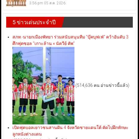
3:56 pm
05 ส.ค. 2026
5 ข่าวเด่นประจำปี
สภท.-นายกเมืองพัทยา ร่วมสนับสนุนทีม “บุ๊คบุฟเฟ่” คว้าอันดับ 3
ศึกฟุตซอล “เกาะล้าน × นัควีย์ คัพ”
(514,636 คน อ่านข่าวนี้แล้ว)
เปิดฟุตบอลเยาวชนสานฝัน 4 จังหวัดชายแดนใต้ คัดไปฝึกทักษะ
ลูกหนังต่างแดน