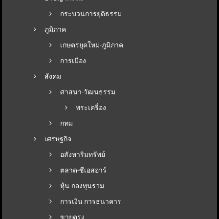
กระบวนการยุติธรรม
ภูมิภาค
เกษตรยุคใหม่-ภูมิภาค
การเมือง
สังคม
ศาสนา-วัฒนธรรม
พระเครื่อง
กทม
เศรษฐกิจ
อสังหาริมทรัพย์
ตลาด-ซีเอสอาร์
หุ้น-กองทุนรวม
การเงิน การธนาคาร
ขายตรง