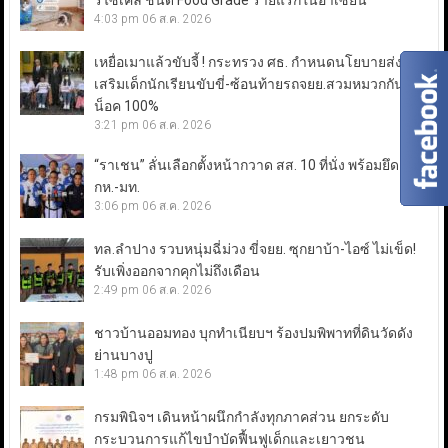
รีไซเคิล ชนิด Food Grade รายแรกในอาเซียน
4:03 pm
06 ส.ค. 2026
เหยื่อเมาแล้วขับจี้ ! กระทรวง ศธ. กำหนดนโยบายส่ง
เสริมเด็กนักเรียนขับขี่-ซ้อนท้ายรถจยย.สวมหมวกกัน
น็อค 100%
3:21 pm
06 ส.ค. 2026
“ราเชน” ลั่นเลือกตั้งหน้ากวาด สส. 10 ที่นั่ง พร้อมยึดเก้าอี้
กห.-มท.
3:06 pm
06 ส.ค. 2026
ทล.ลำปาง รวบหนุ่มฉี่ม่วง ขี่จยย. ซุกยาบ้า-ไอซ์ ไม่เข็ด!
รับเพิ่งออกจากคุกไม่ถึงเดือน
2:49 pm
06 ส.ค. 2026
ชาวบ้านออมทอง บุกทำเนียบฯ ร้องปมพิพาทที่ดินวัดดัง
ย่านบางปู
1:48 pm
06 ส.ค. 2026
กรมพินิจฯ เดินหน้าผนึกกำลังทุกภาคส่วน ยกระดับ
กระบวนการแก้ไขบำบัดฟื้นฟูเด็กและเยาวชน