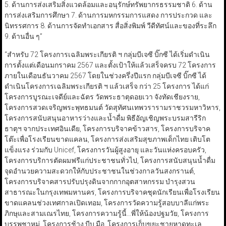
5. ด้านการส่งเสริมสิ่งแวดล้อมและอนุรักษ์ทรัพยากรธรรมชาติ 6. ด้าน
การส่งเสริมการศึกษา 7. ด้านการมหกรรมการแสดง การประกวด และ
นิทรรศการ 8. ด้านการจัดทำเอกสาร สื่อสิ่งพิมพ์ วีดีทัศน์และของที่ระลึก
9. ด้านอื่น ๆ”
“สำหรับ 72 โครงการเฉลิมพระเกียรติ ฯ กลุ่มบีเจซี บิ๊กซี ได้เริ่มดำเนิน
การตั้งแต่เดือนมกราคม 2567 และตั้งเป้าให้แล้วเสร็จครบ 72 โครงการ
ภายในเดือนธันวาคม 2567 โดยในช่วงครึ่งปีแรก กลุ่มบีเจซี บิ๊กซี ได้
ดำเนินโครงการเฉลิมพระเกียรติ ฯ แล้วเสร็จ กว่า 25 โครงการ ได้แก่
โครงการบูรณะเจดีย์และฉัตร วัดพระธาตุดอยเวา จังทัดเชียงราย,
โครงการสวดเจริญพระพุทธมนต์ วัดสุทัศนเทพวรารามราชวรมหาวิหาร,
โครงการสนับสนุนอาหารว่างและน้ำดื่ม พิธีอัญเชิญพระบรมสารีริก
ธาตุฯ จากประเทศอินเดีย, โครงการบริจาคข้าวสาร, โครงการบริจาค
โต๊ะเพื่อโรงเรียนขาดแคลน, โครงการส่งเสริมสุขภาพเด็กไทย เติบโต
แข็งแรง ร่วมกับ Unicef, โครงการวันผู้สูงอายุ และวันแห่งครอบครัว,
โครงการบริการตัดผมฟรีแก่ประชาชนทั่วไป, โครงการสนับสนุนน้ำดื่ม
จุดอำนวยความสะดวกให้กับประชาชนในช่วงกาลวันสงกรานต์,
โครงการบริจาคสารปรับปรุงดินจากกากอุตสาหกรรม บำรุงสวน
สาธารณะในกรุงเทพมหานคร, โครงการบริจาคชุดนักเรียนเพื่อโรงเรียน
ขาดแคลนช่วงเทศกาลเปิดเทอม, โครงการวัดความรู้สอบบาลีแก่พระ
ภิกษุและสามเณรไทย, โครงการความรู้นี้…พี่ให้น้องปฐมวัย, โครงการ
บรรพชาหมู่, โครงการช้าง บีบ มือ, โครงการเก็บขยะชายหาดทะเล,