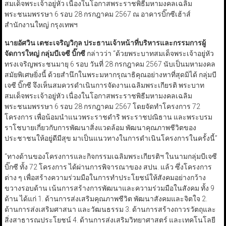
สมเด็จพระเจ้าอยู่หัว เนื่องในโอกาสพระราชพิธีมหามงคลเฉลิม
พระชนมพรรษา 6 รอบ 28 กรกฎาคม 2567 ณ อาคารบิ๊กซีเฮ้าส์
สำนักงานใหญ่ กรุงเทพฯ
นายอัศวิน เตชะเจริญวิกุล ประธานเจ้าหน้าที่บริหารและกรรมการผู้
จัดการใหญ่ กลุ่มบีเจซี บิ๊กซี
กล่าวว่า “ด้วยพระบาทสมเด็จพระเจ้าอยู่หัว
ทรงเจริญพระชนมายุ 6 รอบ วันที่ 28 กรกฎาคม 2567 นับเป็นมหามงคล
สมัยพิเศษยิ่งนี้ ด้วยสำนึกในพระมหากรุณาธิคุณอย่างหาที่สุดมิได้ กลุ่มบี
เจซี บิ๊กซี จึงเห็นสมควรดำเนินการจัดงานเฉลิมพระเกียรติ พระบาท
สมเด็จพระเจ้าอยู่หัว เนื่องในโอกาสพระราชพิธีมหามงคลเฉลิม
พระชนมพรรษา 6 รอบ 28 กรกฎาคม 2567 โดยจัดทำโครงการ 72
โครงการ เพื่อน้อมนำแนวพระราชดำริ พระราชปณิธาน และพระบรม
ราโชบายเกี่ยวกับการพัฒนาสิ่งแวดล้อม พัฒนาคุณภาพชีวิตของ
ประชาชนให้อยู่ดีมีสุข มาเป็นแนวทางในการดำเนินโครงการในครั้งนี้”
“ทางด้านของโครงการและกิจกรรมเฉลิมพระเกียรติฯ ในนามกลุ่มบีเจซี
บิ๊กซี ทั้ง 72 โครงการ ได้ผ่านการพิจารณาของ สปน. แล้ว ซึ่งโครงการ
ต่าง ๆ เพื่อสร้างความร่วมมือในการทำประโยชน์ให้สังคมอย่างกว้าง
ขวางรอบด้าน เน้นการสร้างการพัฒนาและความร่วมมือในสังคม ทั้ง 9
ด้าน ได้แก่ 1. ด้านการส่งเสริมคุณภาพชีวิต พัฒนาสังคมและจิตใจ 2.
ด้านการส่งเสริมศาสนา และวัฒนธรรม 3. ด้านการสร้างถาวรวัตถุและ
สิ่งสาธารณประโยชน์ 4. ด้านการส่งเสริมวิทยาศาสตร์ และเทคโนโลยี