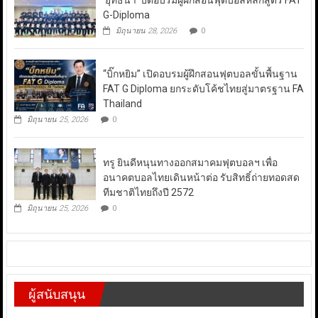
‘ยุทธนา’ ปิดอบรมผู้ฝึกสอนฟุตบอลหลักสูตร FAT
G-Diploma
มิถุนายน 28, 2026
0
“บิ๊กหยิม” เปิดอบรมผู้ฝึกสอนฟุตบอลขั้นพื้นฐาน
FAT G Diploma ยกระดับโค้ชไทยสู่มาตรฐาน FA
Thailand
มิถุนายน 25, 2026
0
ทรู ยินดีหนุนทางออกสมาคมฟุตบอลฯ เพื่อ
อนาคตบอลไทยเดินหน้าต่อ รับสิทธิ์ถ่ายทอดสด
ทีมชาติไทยถึงปี 2572
มิถุนายน 25, 2026
0
ผู้สนับสนุน