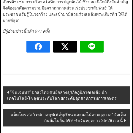
เกียรติฯ เช่น การบริจาคโลหิต การปลูกต้นไม้ ซึ่งขณะนี้ใกล้ถึงวันสำคัญ
จึงต้องอาศัยความร่วมมือจากทุกภาคส่วนเร่งประชาสัมพันธ์ ให้
ประชาชนรับรู้ในวงกว้าง และเข้ามามีส่วนร่วมเฉลิมพระเกียรติฯ ให้ได้
มากที่สุด”
มีผู้อ่านข่าวนี้แล้ว 977 ครั้ง
Post
“ซินเจนทา” ปักธงไทย ศูนย์กลางธุรกิจภูมิภาคเอเชีย นำ
เทคโนโลยี-โซลูชั่นระดับโลก ยกระดับอุตสาหกรรมการเกษตร
navigation
แม็คโคร ส่ง “เทศกาลบุฟเฟ่ต์ทุเรียน และผลไม้ตามฤดูกาล” จัดเต็ม
กินอิ่มไม่อั้น 599.-รับวันหยุดยาว 26-28 ก.ค.นี้