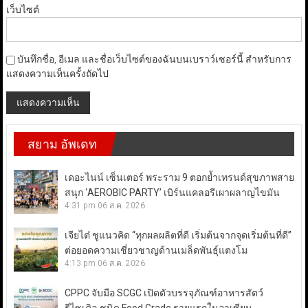
เว็บไซต์
บันทึกชื่อ, อีเมล และชื่อเว็บไซต์ของฉันบนเบราว์เซอร์นี้ สำหรับการ
แสดงความเห็นครั้งถัดไป
สยาม อัพเดท
เดอะไนน์ เซ็นเตอร์ พระราม 9 ตอกย้ำเทรนด์สุขภาพสาย
สนุก ‘AEROBIC PARTY’ เบิร์นแคลอรีเผาผลาญไขมัน
4:31 pm
06 ส.ค. 2026
เจียไต๋ ชูแนวคิด “ทุกผลผลิตที่ดี เริ่มต้นจากจุดเริ่มต้นที่ดี”
ต่อยอดความเชี่ยวชาญด้านเมล็ดพันธุ์แตงโม
4:13 pm
06 ส.ค. 2026
CPPC จับมือ SCGC เปิดตัวบรรจุภัณฑ์อาหารสัตว์