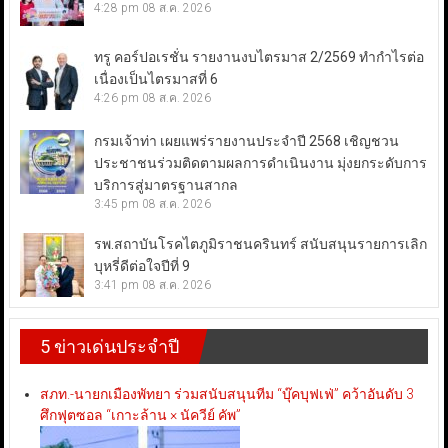
4:28 pm
08 ส.ค. 2026
ทรู คอร์ปอเรชั่น รายงานงบไตรมาส 2/2569 ทำกำไรต่อ
เนื่องเป็นไตรมาสที่ 6
4:26 pm
08 ส.ค. 2026
กรมเจ้าท่า เผยแพร่รายงานประจำปี 2568 เชิญชวน
ประชาชนร่วมติดตามผลการดำเนินงาน มุ่งยกระดับการ
บริการสู่มาตรฐานสากล
3:45 pm
08 ส.ค. 2026
รพ.สถาบันโรคไตภูมิราชนครินทร์ สนับสนุนรายการเลิก
บุหรี่ดีต่อใจปีที่ 9
3:41 pm
08 ส.ค. 2026
5 ข่าวเด่นประจำปี
สภท.-นายกเมืองพัทยา ร่วมสนับสนุนทีม “บุ๊คบุฟเฟ่” คว้าอันดับ 3
ศึกฟุตซอล “เกาะล้าน × นัควีย์ คัพ”