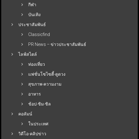
กีฬา
บันเทิง
ประชาสัมพันธ์
Classicfind
PR News – ข่าวประชาสัมพันธ์
ไลฟ์สไตล์
ท่องเที่ยว
แฟชั่นโซไซตี้-ดูดวง
สุขภาพ-ความงาม
อาหาร
ช้อป-ชิม-ชิล
คอลัมน์
ในประเทศ
วิดีโอ-คลิปข่าว