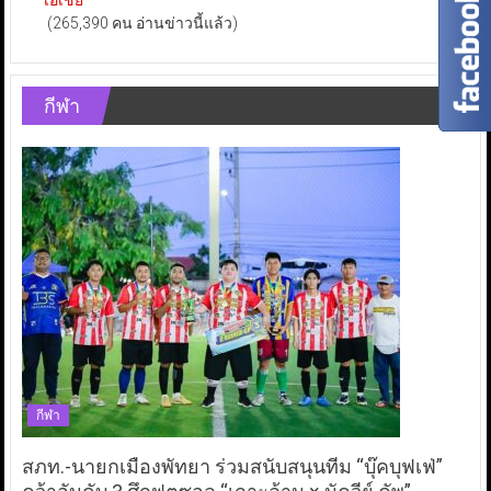
เอเชีย
(265,390 คน อ่านข่าวนี้แล้ว)
กีฬา
กีฬา
สภท.-นายกเมืองพัทยา ร่วมสนับสนุนทีม “บุ๊คบุฟเฟ่”