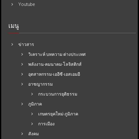
Youtube
เมนู
ข่าวสาร
วิเคราะห์ บทความ ต่างประเทศ
พลังงาน-คมนาคม-โลจิสติกส์
อุตสาหกรรม-เออีซี-เอสเอมอี
อาชญากรรม
กระบวนการยุติธรรม
ภูมิภาค
เกษตรยุคใหม่-ภูมิภาค
การเมือง
สังคม