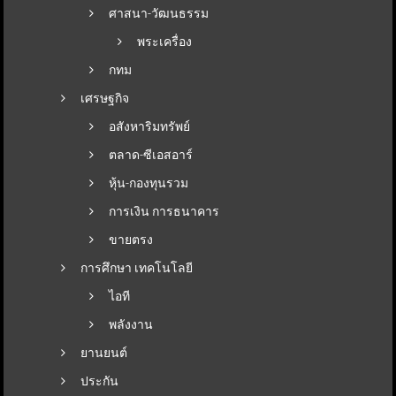
ศาสนา-วัฒนธรรม
พระเครื่อง
กทม
เศรษฐกิจ
อสังหาริมทรัพย์
ตลาด-ซีเอสอาร์
หุ้น-กองทุนรวม
การเงิน การธนาคาร
ขายตรง
การศึกษา เทคโนโลยี
ไอที
พลังงาน
ยานยนต์
ประกัน