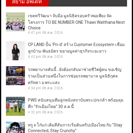
สยาม อัพเดท
เขตทวีวัฒนา จับมือ มูลนิธิครอบครัวพอเพียง จัด
โครงการ TO BE NUMBER ONE Thawi Watthana Next
Choice
4:47 pm
08 ส.ค. 2026
CP LAND ปั้น ‘Pri-d’ สร้าง Customer Ecosystem เชื่อม
ลูกบ้าน-พันธมิตร ขยายมูลค่าธุรกิจระยะยาว
4:43 pm
08 ส.ค. 2026
รถพยาบาลคันนี้…ยังต้องกลับมาช่วยชีวิตผู้คน ขอเชิญ
ร่วมเป็นส่วนหนึ่งในการซ่อมรถพยาบาล มูลนิธิกุศล
ศรัทธา อ.พระแสง
4:34 pm
08 ส.ค. 2026
PWS สนับสนุนทีมลูกหนังสถาบันพระปกเกล้า พร้อมลุย
ศึก “รักเมืองไทย” 30 ส.ค.นี้
4:32 pm
08 ส.ค. 2026
ทรู x โก๋แก่ เติมสีสันการเริ่มต้นทริปเมืองไทย กับ “Stay
Connected, Stay Crunchy”