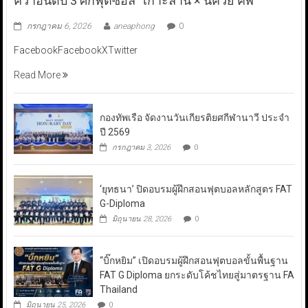
คว้าอันดับ 3 ศึกฟุตซอล “เกาะล้าน × นัควีย์ คัพ”
กรกฎาคม 6, 2026
aneaphong
0
FacebookFacebookXTwitter
Read More
กองทัพเรือ จัดงานวันเกียรติยศกีฬานาวี ประจำ
ปี 2569
กรกฎาคม 3, 2026
0
‘ยุทธนา’ ปิดอบรมผู้ฝึกสอนฟุตบอลหลักสูตร FAT
G-Diploma
มิถุนายน 28, 2026
0
“บิ๊กหยิม” เปิดอบรมผู้ฝึกสอนฟุตบอลขั้นพื้นฐาน
FAT G Diploma ยกระดับโค้ชไทยสู่มาตรฐาน FA
Thailand
มิถุนายน 25, 2026
0