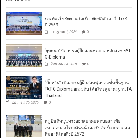
กองทัพเรือ จัดงานวันเกียรติยศกีฬานาวี ประจำ
ปี 2569
กรกฎาคม 3, 2026
0
‘ยุทธนา’ ปิดอบรมผู้ฝึกสอนฟุตบอลหลักสูตร FAT
G-Diploma
มิถุนายน 28, 2026
0
“บิ๊กหยิม” เปิดอบรมผู้ฝึกสอนฟุตบอลขั้นพื้นฐาน
FAT G Diploma ยกระดับโค้ชไทยสู่มาตรฐาน FA
Thailand
มิถุนายน 25, 2026
0
ทรู ยินดีหนุนทางออกสมาคมฟุตบอลฯ เพื่อ
อนาคตบอลไทยเดินหน้าต่อ รับสิทธิ์ถ่ายทอดสด
ทีมชาติไทยถึงปี 2572