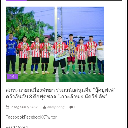
กีฬา
สภท.-นายกเมืองพัทยา ร่วมสนับสนุนทีม “บุ๊คบุฟเฟ่”
คว้าอันดับ 3 ศึกฟุตซอล “เกาะล้าน × นัควีย์ คัพ”
กรกฎาคม 6, 2026
aneaphong
0
FacebookFacebookXTwitter
Read More