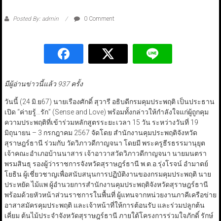
Posted By: admin
0 Comment
มีผู้อ่านข่าวนี้แล้ว 937 ครั้ง
วันนี้ (24 มิ.ย67) นายเรืองศักดิ์ สุวารี อธิบดีกรมคุมประพฤติ เป็นประธาน
เปิด “ค่ายรู้…รัก” (Sense and Love) พร้อมทั้งกล่าวให้กำลังใจแก่ผู้ถูกคุม
ความประพฤติที่เข้าร่วมหลักสูตรระยะเวลา 15 วัน ระหว่างวันที่ 19
มิถุนายน – 3 กรกฎาคม 2567 จัดโดย สำนักงานคุมประพฤติจังหวัด
สุราษฎร์ธานี ร่วมกับ วัดวิภาวดีกาญจนา โดยมี พระครูธีรธรรมานุยุต
เจ้าคณะอำเภอบ้านนาสาร เจ้าอาวาสวัดวิภาวดีกาญจนา นายมนตรา
พรมสินธุ รองผู้ว่าราชการจังหวัดสุราษฎร์ธานี พ.ต.อ.รุ่งโรจน์ อำมาตย์
โยธิน ผู้เชี่ยวชาญเพื่อสนับสนุนการปฏิบัติงานของกรมคุมประพฤติ นาย
ประหยัด ไม้แพ ผู้อำนวยการสำนักงานคุมประพฤติจังหวัดสุราษฎร์ธานี
พร้อมด้วยหัวหน้าส่วนราชการในพื้นที่ ผู้แทนจากหน่วยงานภาคีเครือข่าย
อาสาสมัครคุมประพฤติ และเจ้าหน้าที่ให้การต้อนรับ และร่วมปลูกต้น
เคี่ยม ต้นไม้ประจำจังหวัดสุราษฎร์ธานี ภายใต้โครงการร่วมใจภักดิ์ รักษ์