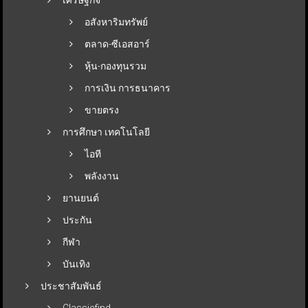
อสังหาริมทรัพย์
ตลาด-ซีเอสอาร์
หุ้น-กองทุนรวม
การเงิน การธนาคาร
ขายตรง
การศึกษา เทคโนโลยี
ไอที
พลังงาน
ยานยนต์
ประกัน
กีฬา
บันเทิง
ประชาสัมพันธ์
Classicfind