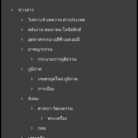
ข่าวสาร
วิเคราะห์ บทความ ต่างประเทศ
พลังงาน-คมนาคม-โลจิสติกส์
อุตสาหกรรม-เออีซี-เอสเอมอี
อาชญากรรม
กระบวนการยุติธรรม
ภูมิภาค
เกษตรยุคใหม่-ภูมิภาค
การเมือง
สังคม
ศาสนา-วัฒนธรรม
พระเครื่อง
กทม
เศรษฐกิจ