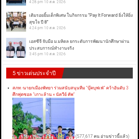
4:28 pm
10 ส.ค. 2026
เติมรอยยิ้มเด็กพิเศษ ในกิจกรรม “Pay It Forward ยิ่งให้ยิ่ง
สุขใจ ปี 8”
4:24 pm
10 ส.ค. 2026
เอสซีจี จับมือ ม.มหิดล ยกระดับการพัฒนานักศึกษาผ่าน
ประสบการณ์ทำงานจริง
3:45 pm
10 ส.ค. 2026
5 ข่าวเด่นประจำปี
สภท.-นายกเมืองพัทยา ร่วมสนับสนุนทีม “บุ๊คบุฟเฟ่” คว้าอันดับ 3
ศึกฟุตซอล “เกาะล้าน × นัควีย์ คัพ”
(577,617 คน อ่านข่าวนี้แล้ว)