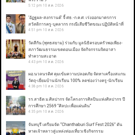
5:12 pm
10 ส.ค. 2026
‘อัฏฐผล-สงกรานต์’ จี้ ศธ.-ก.ค.ศ. เร่งออกมาตรการ
สวัสดิการครู-บุคลากร กรณีเสียชีวิตขณะปฏิบัติหน้าที่
4:51 pm
10 ส.ค. 2026
วัดสีกัน (พุทธสยาม) ร่วมกับ มูลนิธิครอบครัวพอเพียง-
สภาวัฒนธรรมเขตดอนเมือง จัดกิจกรรมจิตอาสา
ทำความสะอาด
4:43 pm
10 ส.ค. 2026
ผอ.นวลนรดิศ คุมเข้มความปลอดภัย จัดหาเครื่องสแกน
วัตถุ-เยี่ยมบ้านนักเรียน 100% ลดช่องว่างครู-นักเรียน
4:38 pm
10 ส.ค. 2026
รร.สาธิต ม.ศิลปากร จัดโครงการศิลปินแห่งศิลปากร ปี
การศึกษา 2569 “ศิลปะเพื่อแผ่นดิน”
4:35 pm
10 ส.ค. 2026
จันทบุรี เตรียมจัด “Chanthaburi Surf Fest 2026” ดัน
หาดเจ้าหลาวสู่แหล่งท่องเที่ยวเชิงกิจกรรม