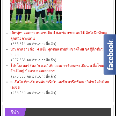
เปิดฟุตบอลเยาวชนสานฝัน 4 จังหวัดชายแดนใต้ คัดไปฝึกทักษะ
ลูกหนังต่างแดน
(336,314 คน อ่านข่าวนี้แล้ว)
ประกาศรายชื่อ 14 แข้ง ฟุตซอลชายทีมชาติไทย ชุดสู้ศึกซีเกมส์
2025
(307,586 คน อ่านข่าวนี้แล้ว)
โปรโมเตอร์ ร้อง “ก.ล.ต.” เพิกถอนการรับจดทะเบียน บ.สื่อโฆษณา
ยักษ์ใหญ่ ข้อหาปลอมเอกสาร
(276,636 คน อ่านข่าวนี้แล้ว)
ส.เรือใบ ต้อนรับ สหพันธ์เรือใบเอเชีย หารือพัฒนากีฬาเรือใบไทย-
เอเชีย
(265,450 คน อ่านข่าวนี้แล้ว)
กีฬา