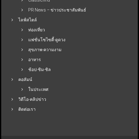
PR News – ข่าวประชาสัมพันธ์
ไลฟ์สไตล์
ท่องเที่ยว
แฟชั่นโซไซตี้-ดูดวง
สุขภาพ-ความงาม
อาหาร
ช้อป-ชิม-ชิล
คอลัมน์
ในประเทศ
วิดีโอ-คลิปข่าว
ติดต่อเรา