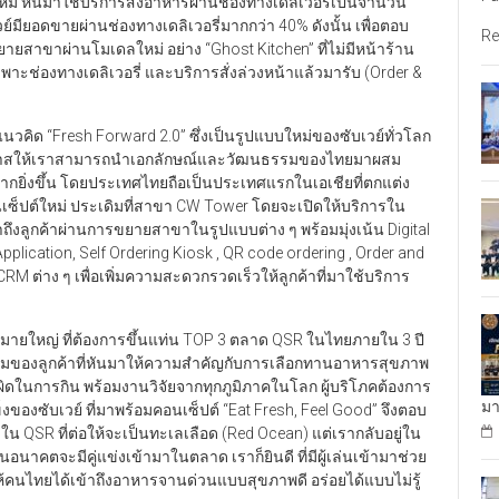
ยงใหม่ หันมาใช้บริการสั่งอาหารผ่านช่องทางเดลิเวอรี่เป็นจำนวน
ย์มียอดขายผ่านช่องทางเดลิเวอรี่มากกว่า 40% ดังนั้น เพื่อตอบ
Re
ยายสาขาผ่านโมเดลใหม่ อย่าง “Ghost Kitchen” ที่ไม่มีหน้าร้าน
เฉพาะช่องทางเดลิเวอรี่ และบริการสั่งล่วงหน้าแล้วมารับ (Order &
คิด “Fresh Forward 2.0” ซึ่งเป็นรูปแบบใหม่ของซับเวย์ทั่วโลก
ิดโอกาสให้เราสามารถนำเอกลักษณ์และวัฒนธรรมของไทยมาผสม
ยิ่งขึ้น โดยประเทศไทยถือเป็นประเทศแรกในเอเชียที่ตกแต่ง
ซ็ปต์ใหม่ ประเดิมที่สาขา CW Tower โดยจะเปิดให้บริการใน
้าถึงลูกค้าผ่านการขยายสาขาในรูปแบบต่าง ๆ พร้อมมุ่งเน้น Digital
Application, Self Ordering Kiosk , QR code ordering , Order and
RM ต่าง ๆ เพื่อเพิ่มความสะดวกรวดเร็วให้ลูกค้าที่มาใช้บริการ
าหมายใหญ่ ที่ต้องการขึ้นแท่น TOP 3 ตลาด QSR ในไทยภายใน 3 ปี
รรมของลูกค้าที่หันมาให้ความสำคัญกับการเลือกทานอาหารสุขภาพ
ผิดในการกิน พร้อมงานวิจัยจากทุกภูมิภาคในโลก ผู้บริโภคต้องการ
มา
ข็งของซับเวย์ ที่มาพร้อมคอนเซ็ปต์ “Eat Fresh, Feel Good” จึงตอบ
วใน QSR ที่ต่อให้จะเป็นทะเลเลือด (Red Ocean) แต่เรากลับอยู่ใน
นอนาคตจะมีคู่แข่งเข้ามาในตลาด เราก็ยินดี ที่มีผู้เล่นเข้ามาช่วย
้คนไทยได้เข้าถึงอาหารจานด่วนแบบสุขภาพดี อร่อยได้แบบไม่รู้