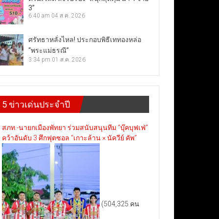
3”
6:40 am
04 ส.ค. 2026
ศรัทธาหลั่งไหล! ประกอบพิธีเททองหล่อ
“พระแม่ธรณี”
3:34 pm
01 ส.ค. 2026
5 ข่าวเด่นประจำปี
สภท.-นายกเมืองพัทยา ร่วมสนับสนุนทีม “บุ๊คบุฟเฟ่”
คว้าอันดับ 3 ศึกฟุตซอล “เกาะล้าน × นัควีย์ คัพ”
(504,325 คน