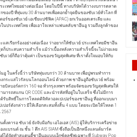
ระเทศไทยอย่างต่อเนื่อง โดยในปีนี้ ทางบริษัทได้วางงบการตลาด
องปี ที่ทุ่มงบ 30 ล้านบาทเพื่อตอกย้ำจุดยืนของซับเวย์ทั่วโลก ที่
เดอร์ของซับเวย์ เอเชียแปซิฟิค (APAC) ยกเว้นออสเตรเลีย และ
นประเทศไทย เพื่อเอาใจเหล่าแฟนคลับชาอึนอู รวมถึงลูกค้าของ
แสเรียกร้องอย่างต่อเนื่อง ว่าอยากให้ซับเวย์ ประเทศไทยมีชาอึน
่สุดก็ประสบความสำเร็จ แม้ว่าเบื้องหลังความสำเร็จนี้จะไม่ง่ายเลย
เวย์ก็ถือว่าคุ้มค่า เป็นของขวัญสุดพิเศษ ที่เราตั้งใจมอบให้กับ
ู ในครั้งนี้ว่า บริษัททุ่มงบกว่า 30 ล้านบาท เพื่อปูพรมทำการ
ร้างกระแสไวรัลบนโลกออนไลน์ ด้วยภาพ ชาอึนอูถือซับเวย์ พร้อม
ายบิลบอร์ดกว่า 160 จอ ทั่วกรุงเทพฯ พร้อมจัดของขวัญสุดพิเศษให้
ทศ สามารถสแกน QR CODE และนำรหัสที่อยู่ในใบเสร็จ ซึ่งไม่มีการ
ด้รับสิทธิ์ในการโหลดดิจิทัลวอลเปเปอร์ของชาอึนอู ที่ออกแบบมา
อร์ดังกล่าว มีให้เลือกสะสมทั้งสิ้น 4 แบบ โดยจะเปิดให้โหลด 1
ยน 2567
ั้งตารอ ​ซับเวย์ ยังจับมือกับ เอไอเอส (AIS) ผู้ให้บริการเครือข่าย
งแบรนด์ ณ ชั้น 1 ตึก AIS SIAM ซึ่งถือเป็นอีกหนึ่งแลนด์มาร์ค
ได้จัดทำสแตนดี้ชาอึนอูแบบเอ็กซ์คลูซีฟเฉพาะที่ Subway Pop