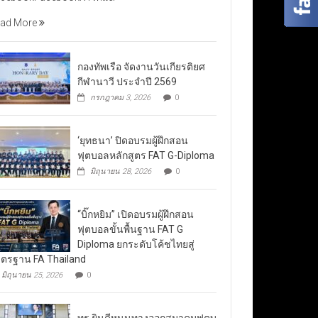
ad More
กองทัพเรือ จัดงานวันเกียรติยศ
กีฬานาวี ประจำปี 2569
กรกฎาคม 3, 2026
0
‘ยุทธนา’ ปิดอบรมผู้ฝึกสอน
ฟุตบอลหลักสูตร FAT G-Diploma
มิถุนายน 28, 2026
0
“บิ๊กหยิม” เปิดอบรมผู้ฝึกสอน
ฟุตบอลขั้นพื้นฐาน FAT G
Diploma ยกระดับโค้ชไทยสู่
ตรฐาน FA Thailand
มิถุนายน 25, 2026
0
ทรู ยินดีหนุนทางออกสมาคมฟุตบ