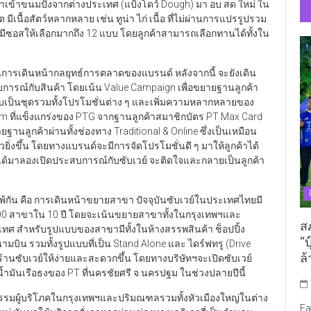
ี่นำเข้าขนมปังจากต่างประเทศ (แป้งโดว์ Dough) มา อบ สด ใหม่ ใน
มีเนื้อสัตว์หลากหลาย เช่น ทูน่า ไก่ เนื้อ ที่ไม่ผ่านการแปรรูปรวม
 มีซอสให้เลือกมากถึง 12 แบบ โดยลูกค้าสามารถเลือกทานได้ทั้งใน
ต้นในการเดินหน้ากลยุทธ์การตลาดของแบรนด์ หลังจากนี้ จะยังเดิน
การณ์กับสินค้า โดยเน้น Value Campaign เพื่อขยายฐานลูกค้า
เป็นชุดรวมทั้งโปรโมชั่นต่าง ๆ และเพิ่มความหลากหลายของ
em ที่แข็งแกร่งของ PTG จากฐานลูกค้าสมาชิกบัตร PT Max Card
นลูกค้าผ่านทั้งช่องทาง Traditional & Online ซึ่งเป็นเหมือน
็วยิ่งขึ้น โดยทางแบรนด์จะมีการจัดโปรโมชั่นดี ๆ มาให้ลูกค้าได้
ูกค้าได้มาลองเปิดประสบการณ์กับซับเวย์ จะติดใจและกลายเป็นลูกค้า
่แพ้กัน คือ การเดินหน้าขยายสาขา ปัจจุบันซับเวย์ในประเทศไทยมี
500 สาขาใน 10 ปี โดยจะเน้นขยายสาขาทั้งในกรุงเทพฯและ
ส
ะเทศ สำหรับรูปแบบของสาขามีทั้งในห้างสรรพสินค้า ช็อปปิ้ง
“บ
ามบิน รวมทั้งรูปแบบที่เป็น Stand Alone และ ไดร์ฟทรู (Drive
ล้
้านซับเวย์ให้ง่ายและสะดวกขึ้น โดยทางบริษัทฯจะเปิดซับเวย์
ันเรือธงของ PT ที่นครชัยศรี จ.นครปฐม ในช่วงปลายปีนี้
ฤติกรรมผู้บริโภคในกรุงเทพฯและปริมณฑลรวมทั้งหัวเมืองใหญ่ในต่าง
Fa