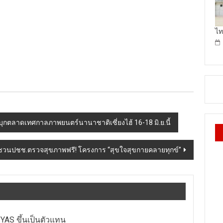
ไท
บุกตลาดเทศกาลภาพยนตร์นานาชาติเซี่ยงไฮ้ 16-18 มิ.ย.นี้
 ชวนปชช.ตรวจสุขภาพฟรี! โครงการ “สุขใจสุขกายคลายทุกข์”
 YAS ขึ้นเป็นตัวแทน