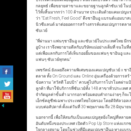
กลยุทธ์ เพื่อขยายสาขาและขยายฐานลูกค้าซับเวย์ ในป
ไว้ทั้งสิ้นมากกว่า 100 ล้านบาท ประเดิมด้วยแคมเปญแรกข
ว่า “Eat Fresh, Feel Good” ดึงชาอึนอู แบรนด์แอมบาส
นิวซีแลนด์ มาต่อยอดการสร้างสรรค์แคมเปญการตลาดใ
ซับเวย์
“ที่ผ่านมา แฟนๆชาอึนอู และซับเวย์ในประเทศไทย มีกระ
อูบ้าง เราจึงพยายามดีลกับบริษัทแม่อย่างเต็มที่ จนในที
แต่เพื่อแลกกับการได้เห็นรอยยิ้มของแฟนๆ ชาอินอู และซับ
แฟนๆ ซับเวย์ทุกคน”
เพชรัตน์ ยังเผยถึงความพิเศษของแคมเปญซับเวย์ x ชาอึนอ
ตลาด ทั้ง On Ground และ Online อุ่นเครื่องด้วยการส
ข้อความ “สวัสดี โอปป้า” ควบคู่ไปกับการโปรโมตผ่านป้
ลูกค้า ที่มาใช้บริการที่ซับเวย์ทั้ง 148 สาขาทั่วประเ
จำกัดมูลค่าขั้นต่ำ มากรอก พร้อมตอบคำถามง่ายๆ ก็จะไ
เอ็กซ์คลูซีฟเฉพาะประเทศไทยไปครอง โดยดิจิทัลวอลเปเป
แบบต่อสัปดาห์ ตั้งแต่วันที่ 30 พฤษภาคม ถึง 28 มิถุนา
นอกจากนี้ เพื่อให้สมกับเป็นแคมเปญสุดยิ่งใหญ่ที่หลายคนต
อันดับหนึ่งของประเทศ เปิดตัว Pop Up Store แห่งแรกขอ
ใจกลางสยาม โดยในช่วงที่มีแคมเปญชาอึนอู ทางแบรนด์