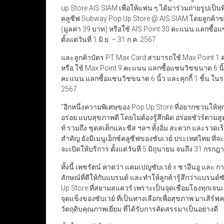
up Store AIS SIAM เพื่อให้แฟน ๆ ได้มาร่วมถ่ายรูปเป็นที่
คลูซีฟ Subway Pop Up Store @ AIS SIAM โดยลูกค้าของ
(มูลค่า 39 บาท) หรือใช้ AIS Point 30 คะแนน แลกซื้อ
ตั้งแต่วันที่ 1 มิ.ย. – 31 ก.ค. 2567
และลูกค้าบัตร PT Max Card สามารถใช้ Max Point 1 คะ
หรือ ใช้ Max Point 9 คะแนน แลกซื้อแซนวิชขนาด 6 นิ้
คะแนน แลกซื้อแซนวิชขนาด 6 นิ้ว และคุกกี้ 1 ชิ้น ในราค
2567
“อีกหนึ่งความพิเศษของ Pop Up Store ที่อยากชวนให้ทุก
อร่อย แบบสุขภาพดี โดยไม่ต้องรู้สึกผิด อร่อยชัวร์ตามสูตร
ท์ รวมถึง ชุดสเต็กและชีส ฯลฯ ทั้งอิ่ม สะดวก และรวดเร็ว
สำคัญ ยังมีเมนูเอ็กซ์คลูซีฟของซับเวย์ ประเทศไทย ที่จ
จะเปิดให้บริการ ตั้งแต่วันที่ 5 มิถุนายน จนถึง 31 กรก
ทั้งนี้ เพชรัตน์ คาดว่า แคมเปญซับเวย์ x ชาอึนอู แล
ลักษณ์ที่ดีให้กับแบรนด์ และทำให้ลูกค้ารู้สึกว่าแบรนด์
Up Store ที่สยามสแควร์ เพราะเป็นจุดเชื่อมโยงทุกเจนเนเ
จุดแข็งของซับเวย์ ที่เป็นทางเลือกเพื่อสุขภาพ มาเสิร
วัตถุดิบคุณภาพเยี่ยม ที่ได้รับการคัดสรรมาเป็นอย่างดี