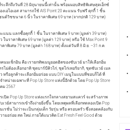
ระลึกถึงวันที่ 28 มิถุนายนนี้เท่านั้น พร้อมมอบสิทธิพิเศษสุดเอ็กซ์
เอไอเอส สามารถใช้ AIS Point 20 คะแนน รับฟรี คุกกี้ 1 ชิ้น
แซนด์วิชขนาด 6 นิ้ว ในราคาพิเศษ 69 บาท (จากปกติ 129 บาท)
แนน แลกซื้อคุกกี้ 1 ชิ้น ในราคาพิเศษ 9 บาท (มูลค่า 39 บาท)
ว ในราคาพิเศษ 69 บาท (มูลค่า 129 บาท) หรือ ใช้ Max Point 9
าพิเศษ 79 บาท (มูลค่า 168 บาท) ตั้งแต่วันที่ 8 มิ.ย. –31 ก.ค.
คนมเช็กอิน คือ เรายกทัพเมนูยอดฮิตของซับเวย์ มาให้เลือกอิ่ม
ไม่ต้องเลือกอาทิ ชุดบาร์บีคิวไก่, ชุดไก่เทอริยากิ, ชุดซับเวย์ เมล
 หรือลูกค้าจะเลือกอิ่มอร่อย แบบ DIY เมนูในแบบที่ชอบก็ได้ ที่
ะจำหน่ายเฉพาะที่ Pop Up Store แห่งนี้อีกด้วย โดย Pop Up Store
ฎาคม 2567
ะ การเปิด Pop Up Store แห่งแรกใจกลางสยามสแควร์ จะสร้างภาพ
ซับเวย์สามารถเข้าถึงง่ายยิ่งขึ้น โดยเหตุผลที่เลือกทดลองเปิด Pop
รชั่น ไม่ว่าจะเป็นกลุ่มเด็ก วัยรุ่น หรือ ครอบครัว ซึ่งสอดคล้องกับ
์ฟความอร่อย สด ใหม่ ภายใต้แนวคิด Eat Fresh Feel Good ด้วย