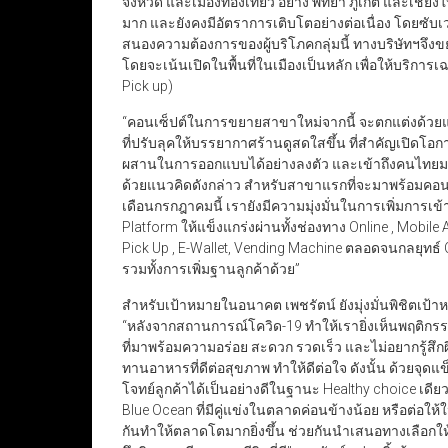
จังหวัด และเมืองท่องเที่ยว อย่าง พัทยา ภูเก็ต และเชี
มาก และยังคงมีอัตราการเติบโตอย่างต่อเนื่อง โดยซับเว
สนองความต้องการของผู้บริโภคกลุ่มนี้ ทางบริษัทฯจึงข
โดยจะเน้นเปิดในพื้นที่ในเมืองเป็นหลัก เพื่อให้บริการ
Pick up)
“คอนเซ็ปต์ในการขยายสาขาใหม่จากนี้ จะตกแต่งด้วยแนว
ที่ปรับลุคให้บรรยากาศร้านดูสดใสขึ้น ที่สำคัญเป
ผสานในการออกแบบได้อย่างลงตัว และเข้าถึงคนไทยมาก
ด้วยแนวคิดดังกล่าว สำหรับสาขาแรกที่จะมาพร้อมคอนเ
เดือนกรกฎาคมนี้ เรายังมีความมุ่งมั่นในการเพิ่มการเข
Platform ให้แข็งแกร่งผ่านทั้งช่องทาง Online , Mobile 
Pick Up , E-Wallet, Vending Machine ตลอดจนกลยุทธ์ C
รวมทั้งการเพิ่มฐานลูกค้าด้วย”
สำหรับเป้าหมายในอนาคต เพชรัตน์ ยังมุ่งมั่นพิชิตเป้
“หลังจากสถานการณ์โควิด-19 ทำให้เรายิ่งเห็นพฤติก
ที่มาพร้อมความอร่อย สะดวก รวดเร็ว และไม่อยากรู้สึก
ทานอาหารที่ดีต่อสุขภาพ ทำให้ดีต่อใจ ดังนั้น ด้วยจุดแ
โจทย์ลูกค้าได้เป็นอย่างดีในฐานะ Healthy choice เดีย
Blue Ocean ที่มีคู่แข่งในตลาดค่อนข้างน้อย หรือต่อให้ใ
กันทำให้ตลาดโตมากยิ่งขึ้น ช่วยกันนำเสนอทางเลือกให