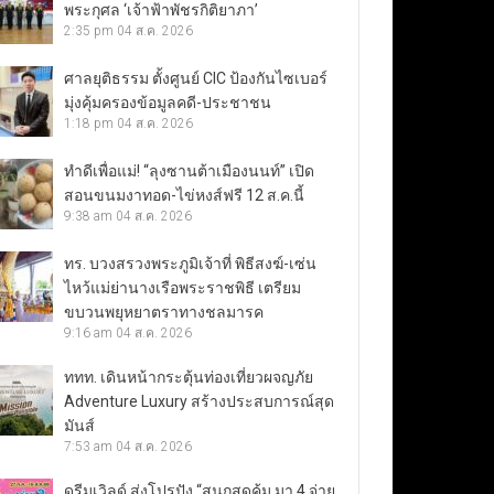
พระกุศล ‘เจ้าฟ้าพัชรกิติยาภา’
2:35 pm
04 ส.ค. 2026
ศาลยุติธรรม ตั้งศูนย์ CIC ป้องกันไซเบอร์
มุ่งคุ้มครองข้อมูลคดี-ประชาชน
1:18 pm
04 ส.ค. 2026
ทำดีเพื่อแม่! “ลุงซานต้าเมืองนนท์” เปิด
สอนขนมงาทอด-ไข่หงส์ฟรี 12 ส.ค.นี้
9:38 am
04 ส.ค. 2026
ทร. บวงสรวงพระภูมิเจ้าที่ พิธีสงฆ์-เซ่น
ไหว้แม่ย่านางเรือพระราชพิธี เตรียม
ขบวนพยุหยาตราทางชลมารค
9:16 am
04 ส.ค. 2026
ททท. เดินหน้ากระตุ้นท่องเที่ยวผจญภัย
Adventure Luxury สร้างประสบการณ์สุด
มันส์
7:53 am
04 ส.ค. 2026
ดรีมเวิลด์ ส่งโปรปัง “สนุกสุดคุ้ม มา 4 จ่าย