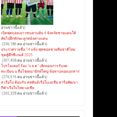
อ่านข่าวนี้แล้ว)
เปิดฟุตบอลเยาวชนสานฝัน 4 จังหวัดชายแดนใต้
คัดไปฝึกทักษะลูกหนังต่างแดน
(336,186 คน อ่านข่าวนี้แล้ว)
ประกาศรายชื่อ 14 แข้ง ฟุตซอลชายทีมชาติไทย
ชุดสู้ศึกซีเกมส์ 2025
(307,458 คน อ่านข่าวนี้แล้ว)
โปรโมเตอร์ ร้อง “ก.ล.ต.” เพิกถอนการรับจด
ทะเบียน บ.สื่อโฆษณายักษ์ใหญ่ ข้อหาปลอมเอกสาร
(276,516 คน อ่านข่าวนี้แล้ว)
ส.เรือใบ ต้อนรับ สหพันธ์เรือใบเอเชีย หารือพัฒนา
กีฬาเรือใบไทย-เอเชีย
(265,328 คน อ่านข่าวนี้แล้ว)