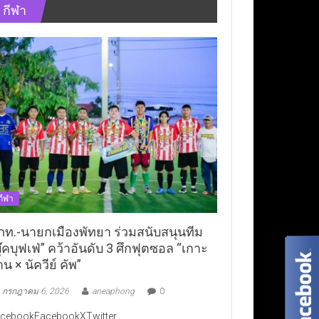
กีฬา
กีฬา
ภท.-นายกเมืองพัทยา ร่วมสนับสนุนทีม
ุ๊คบุฟเฟ่” คว้าอันดับ 3 ศึกฟุตซอล “เกาะ
าน × นัควีย์ คัพ”
กรกฎาคม 6, 2026
aneaphong
0
cebookFacebookXTwitter