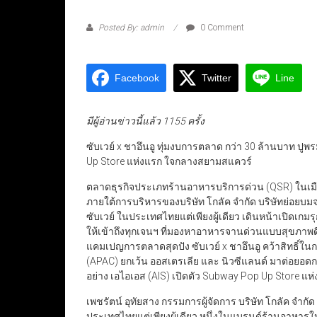
Posted By: admin
0 Comment
Facebook
Twitter
Line
มีผู้อ่านข่าวนี้แล้ว 1155 ครั้ง
ซับเวย์ x ชาอึนอู ทุ่มงบการตลาด กว่า 30 ล้านบาท ปู
Up Store แห่งแรก ใจกลางสยามสแควร์
ตลาดธุรกิจประเภทร้านอาหารบริการด่วน (QSR) ในเมือ
ภายใต้การบริหารของบริษัท โกลัค จำกัด บริษัทย่อยบมจ.พี
ซับเวย์ ในประเทศไทยแต่เพียงผู้เดียว เดินหน้าเปิดเกม
ให้เข้าถึงทุกเจนฯ ที่มองหาอาหารจานด่วนแบบสุขภาพดี อ
แคมเปญการตลาดสุดปัง ซับเวย์ x ชาอึนอู คว้าสิทธิ์ใน
(APAC) ยกเว้น ออสเตรเลีย และ นิวซีแลนด์ มาต่อย
อย่าง เอไอเอส (AIS) เปิดตัว Subway Pop Up Store แห่
เพชรัตน์ อุทัยสาง กรรมการผู้จัดการ บริษัท โกลัค จำกั
ประเทศไทยแต่เพียงผู้เดียว หนึ่งในแบรนด์ร้านอาหารใหญ