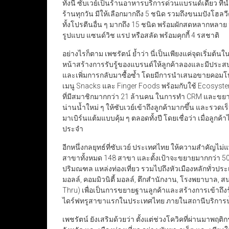
ทั้งนี้ ซับเวย์เป็นร้านอาหารบริการด่วนแบรนด์เดียว ท
ร้านทุกวัน มีให้เลือกมากถึง 5 ชนิด รวมถึงขนมปังโฮลวีต 
ทั้งโปรตีนอื่น ๆ มากถึง 15 ชนิด พร้อมผักสดหลากหลาย
รูปแบบ แซนด์วิช แรป หรือสลัด พร้อมคุกกี้ 4 รสชาติ
อย่างไรก็ตาม เพชรัตน์ ย้ำว่า นี่เป็นเพียงแค่จุดเริ่ม
หน้าสร้างการรับรู้ของแบรนด์ให้ลูกค้าลองและมีประสบ
และเพิ่มการกลับมาซื้อซ้ำ โดยมีการนำเสนอขายคอมโบ
เมนู Snacks และ Finger Foods พร้อมกับใช้ Ecosyst
ที่มีสมาชิกมากกว่า 21 ล้านคน ในการทำ CRM และขยายฐา
น่านน้ำใหม่ ๆ ให้ซับเวย์เข้าถึงลูกค้ามากขึ้น และรวดเร
มาเบิร์นแต้มแบบคุ้ม ๆ ตลอดทั้งปี ​โดยเชื่อว่า เมื่อล
ประจำ
อีกหนึ่งกลยุทธ์ที่ซับเวย์ ประเทศไทย ให้ความสำคัญไม
สาขาทั้งหมด 148 สาขา และตั้งเป้าจะขยายมากกว่า 
ปริมณฑล แหล่งท่องเที่ยว รวมไปถึงหัวเมืองหลักทั่วปร
มอลล์, คอมมิวนิตี้ มอลล์, ตึกสำนักงาน, โรงพยาบาล, สน
Thru) เพื่อเป็นการขยายฐานลูกค้าและสร้างการเข้าถึงร
ไดร์ฟทรูสาขาแรกในประเทศไทย ภายในสถานีบริการน้ำม
เพชรัตน์ ยังเสริมด้วยว่า ตั้งแต่ช่วงโควิคที่ผ่านมาพ