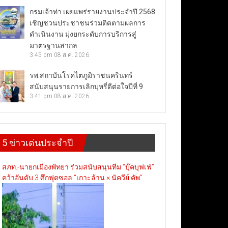
กรมเจ้าท่า เผยแพร่รายงานประจำปี 2568
เชิญชวนประชาชนร่วมติดตามผลการ
ดำเนินงาน มุ่งยกระดับการบริการสู่
มาตรฐานสากล
3:45 pm
08 ส.ค. 2026
รพ.สถาบันโรคไตภูมิราชนครินทร์
สนับสนุนรายการเลิกบุหรี่ดีต่อใจปีที่ 9
3:41 pm
08 ส.ค. 2026
5 ข่าวเด่นประจำปี
สภท.-นายกเมืองพัทยา ร่วมสนับสนุนทีม “บุ๊คบุฟเฟ่”
คว้าอันดับ 3 ศึกฟุตซอล “เกาะล้าน × นัควีย์ คัพ”