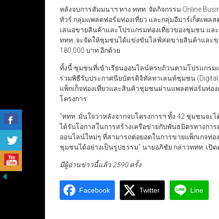
หลังจบการสัมมนาฯ ทาง ททท. จัดกิจกรรม Online Busin
ทัวร์ กลุ่มแพลตฟอร์มท่องเที่ยว และกลุ่มอีมาร์เก็ตเพ
เสนอขายสินค้าและโปรแกรมท่องเที่ยวของชุมชน และกิจก
ททท .จะจัดให้ชุมชนได้แข่งขันไลฟ์สดขายสินค้าและขาย
180,000 บาท อีกด้วย
ทั้งนี้ ชุมชนที่เข้าเรียนออนไลน์ครบถ้วนตามโปรแกร
ร่วมพิธีรับประกาศนียบัตรดิจิทัลทาเลนท์ชุมชน (Digi
แพ็กเก็จท่องเที่ยวและสินค้าชุมชนผ่านแพลตฟอร์มท่องเท
โครงการ
“ททท. มั่นใจว่าหลังจากจบโครงการฯ ทั้ง 42 ชุมชนจะ
ได้รับโอกาสในการสร้างเครือข่ายกับพันธมิตรทางการ
ออนไลน์ใหม่ๆ ที่สามารถต่อยอดในการขายแพ็กเกจท่องเท
ชุมชนได้อย่างเป็นรูปธรรม” นายอภิชัย กล่าวททท. เปิดคอ
มีผู้อ่านข่าวนี้แล้ว 2590 ครั้ง
Facebook
Twitter
Line