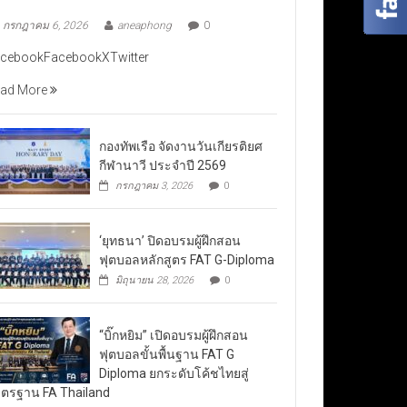
กรกฎาคม 6, 2026
aneaphong
0
cebookFacebookXTwitter
ad More
กองทัพเรือ จัดงานวันเกียรติยศ
กีฬานาวี ประจำปี 2569
กรกฎาคม 3, 2026
0
‘ยุทธนา’ ปิดอบรมผู้ฝึกสอน
ฟุตบอลหลักสูตร FAT G-Diploma
มิถุนายน 28, 2026
0
“บิ๊กหยิม” เปิดอบรมผู้ฝึกสอน
ฟุตบอลขั้นพื้นฐาน FAT G
Diploma ยกระดับโค้ชไทยสู่
ตรฐาน FA Thailand