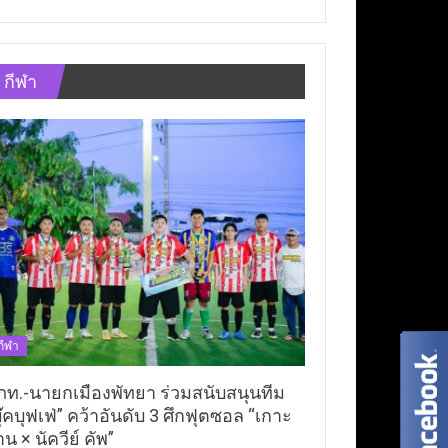
กีฬา
กีฬา
ภท.-นายกเมืองพัทยา ร่วมสนับสนุนทีม
ุ๊คบุฟเฟ่” คว้าอันดับ 3 ศึกฟุตซอล “เกาะ
าน × นัควีย์ คัพ”