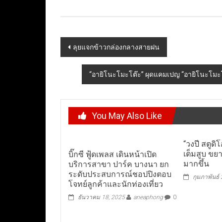
Post
ลุยแจกข้าวกล่องกลางสายฝน
navigation
“อายิโนะโมะโต๊ะ” ผุดแคมเปญ “อายิโนะโมะโต๊
You May Also Like
“วงปี สตูด
เต็มสูบ ขย
บิ๊กซี ฟู้ดเพลส เดินหน้าเปิด
มากขึ้น
บริการสาขา ปาร์ค บางนา ยก
ระดับประสบการณ์ชอปปิงตอบ
กุมภาพันธ์
โจทย์ลูกค้าและนักท่องเที่ยว
ธันวาคม 18, 2025
aneaphong
0