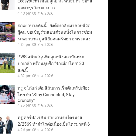
Ecosystem เชื่อมลูกบ้าน-พันธมิตร ขยาย
มูลค่าธุรกิจระยะยาว
4:43 pm
08 ส.ค. 2026
รถพยาบาลคันนี้…ยังต้องกลับมาช่วยชีวิต
ผู้คน ขอเชิญร่วมเป็นส่วนหนึ่งในการซ่อม
รถพยาบาล มูลนิธิกุศลศรัทธา อ.พระแสง
4:34 pm
08 ส.ค. 2026
PWS สนับสนุนทีมลูกหนังสถาบันพระ
ปกเกล้า พร้อมลุยศึก “รักเมืองไทย” 30
ส.ค.นี้
4:32 pm
08 ส.ค. 2026
ทรู x โก๋แก่ เติมสีสันการเริ่มต้นทริปเมือง
ไทย กับ “Stay Connected, Stay
Crunchy”
4:28 pm
08 ส.ค. 2026
ทรู คอร์ปอเรชั่น รายงานงบไตรมาส
2/2569 ทำกำไรต่อเนื่องเป็นไตรมาสที่ 6
4:26 pm
08 ส.ค. 2026