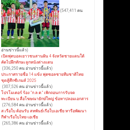
(547,411 คน
อ่านข่าวนี้แล้ว)
เปิดฟุตบอลเยาวชนสานฝัน 4 จังหวัดชายแดนใต้
คัดไปฝึกทักษะลูกหนังต่างแดน
(336,250 คน อ่านข่าวนี้แล้ว)
ประกาศรายชื่อ 14 แข้ง ฟุตซอลชายทีมชาติไทย
ชุดสู้ศึกซีเกมส์ 2025
(307,526 คน อ่านข่าวนี้แล้ว)
โปรโมเตอร์ ร้อง “ก.ล.ต.” เพิกถอนการรับจด
ทะเบียน บ.สื่อโฆษณายักษ์ใหญ่ ข้อหาปลอมเอกสาร
(276,584 คน อ่านข่าวนี้แล้ว)
ส.เรือใบ ต้อนรับ สหพันธ์เรือใบเอเชีย หารือพัฒนา
กีฬาเรือใบไทย-เอเชีย
(265,386 คน อ่านข่าวนี้แล้ว)