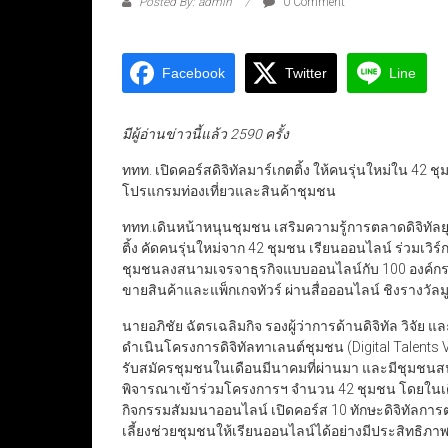
Posted By: admin
0 Comment
Facebook
Twitter
Line
มีผู้อ่านข่าวนี้แล้ว 2590 ครั้ง
ททท. เปิดคอร์สดิจิทัลมาร์เกตติ้ง ให้คนรุ่นใหม่ใน 42 
โปรแกรมท่องเที่ยวและสินค้าชุมชน
ททท.เดินหน้าหนุนชุมชน เสริมความรู้การตลาดดิจิทัลยุ
ติ้ง คัดคนรุ่นใหม่จาก 42 ชุมชน เรียนออนไลน์ ร่วมเวิร์
ชุมชนลงสนามเจรจาธุรกิจแบบออนไลน์กับ 100 องค์กรเ
ขายสินค้าและแพ็กเกจทัวร์ ผ่านสื่อออนไลน์ ชิงรางวัล
นายอภิชัย ฉัตรเฉลิมกิจ รองผู้ว่าการด้านดิจิทัล วิจัย
ดำเนินโครงการดิจิทัลทาเลนต์ชุมชน (Digital Talents Vi
รับสมัครชุมชนในเดือนมีนาคมที่ผ่านมา และมีชุมชนสน
พิจารณาเข้าร่วมโครงการฯ จำนวน 42 ชุมชน โดยในเดื
กิจกรรมสัมมนาออนไลน์ เปิดคอร์ส 10 ทักษะดิจิทัลการตล
เลี้ยงช่วยชุมชนให้เรียนออนไลน์ได้อย่างมีประสิทธิภ