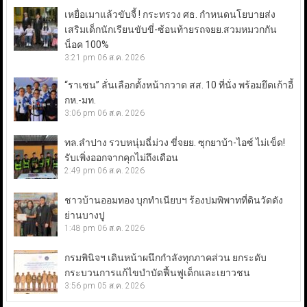
เหยื่อเมาแล้วขับจี้ ! กระทรวง ศธ. กำหนดนโยบายส่ง
เสริมเด็กนักเรียนขับขี่-ซ้อนท้ายรถจยย.สวมหมวกกัน
น็อค 100%
3:21 pm
06 ส.ค. 2026
“ราเชน” ลั่นเลือกตั้งหน้ากวาด สส. 10 ที่นั่ง พร้อมยึดเก้าอี้
กห.-มท.
3:06 pm
06 ส.ค. 2026
ทล.ลำปาง รวบหนุ่มฉี่ม่วง ขี่จยย. ซุกยาบ้า-ไอซ์ ไม่เข็ด!
รับเพิ่งออกจากคุกไม่ถึงเดือน
2:49 pm
06 ส.ค. 2026
ชาวบ้านออมทอง บุกทำเนียบฯ ร้องปมพิพาทที่ดินวัดดัง
ย่านบางปู
1:48 pm
06 ส.ค. 2026
กรมพินิจฯ เดินหน้าผนึกกำลังทุกภาคส่วน ยกระดับ
กระบวนการแก้ไขบำบัดฟื้นฟูเด็กและเยาวชน
3:56 pm
05 ส.ค. 2026