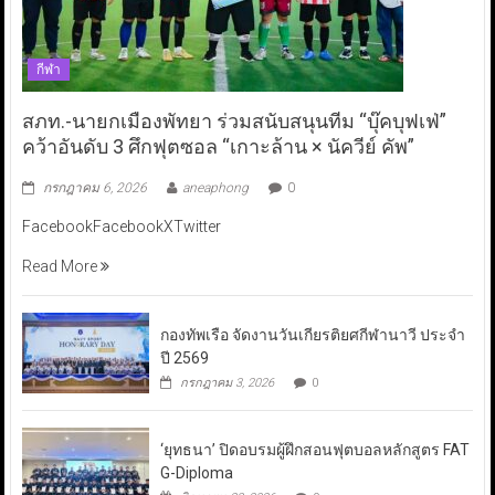
กีฬา
สภท.-นายกเมืองพัทยา ร่วมสนับสนุนทีม “บุ๊คบุฟเฟ่”
คว้าอันดับ 3 ศึกฟุตซอล “เกาะล้าน × นัควีย์ คัพ”
กรกฎาคม 6, 2026
aneaphong
0
FacebookFacebookXTwitter
Read More
กองทัพเรือ จัดงานวันเกียรติยศกีฬานาวี ประจำ
ปี 2569
กรกฎาคม 3, 2026
0
‘ยุทธนา’ ปิดอบรมผู้ฝึกสอนฟุตบอลหลักสูตร FAT
G-Diploma