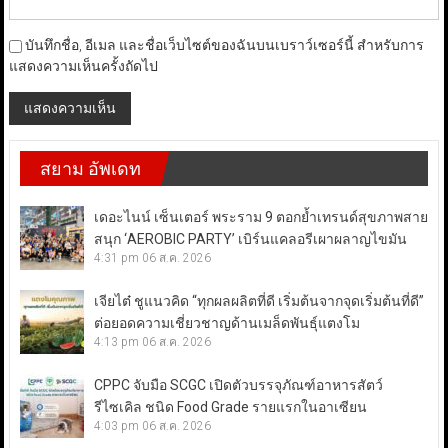
บันทึกชื่อ, อีเมล และชื่อเว็บไซต์ของฉันบนเบราว์เซอร์นี้ สำหรับการ
แสดงความเห็นครั้งถัดไป
สยาม อัพเดท
เดอะไนน์ เซ็นเตอร์ พระราม 9 ตอกย้ำเทรนด์สุขภาพสาย
สนุก ‘AEROBIC PARTY’ เบิร์นแคลอรีเผาผลาญไขมัน
4:31 pm
06 ส.ค. 2026
เจียไต๋ ชูแนวคิด “ทุกผลผลิตที่ดี เริ่มต้นจากจุดเริ่มต้นที่ดี”
ต่อยอดความเชี่ยวชาญด้านเมล็ดพันธุ์แตงโม
4:13 pm
06 ส.ค. 2026
CPPC จับมือ SCGC เปิดตัวบรรจุภัณฑ์อาหารสัตว์
รีไซเคิล ชนิด Food Grade รายแรกในอาเซียน
4:03 pm
06 ส.ค. 2026