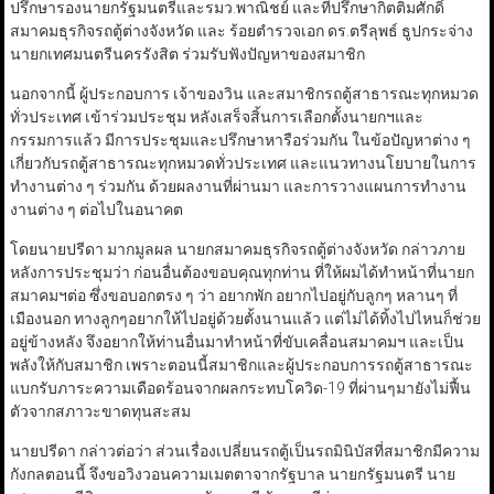
ปรึกษารองนายกรัฐมนตรีและรมว.พาณิชย์ และที่ปรึกษากิตติมศักดิ์
สมาคมธุรกิจรถตู้ต่างจังหวัด และ ร้อยตำรวจเอก ดร.ตรีลุพธ์ ธูปกระจ่าง
นายกเทศมนตรีนครรังสิต ร่วมรับฟังปัญหาของสมาชิก
นอกจากนี้ ผู้ประกอบการ เจ้าของวิน และสมาชิกรถตู้สาธารณะทุกหมวด
ทั่วประเทศ เข้าร่วมประชุม หลังเสร็จสิ้นการเลือกตั้งนายกฯและ
กรรมการแล้ว มีการประชุมและปรึกษาหารือร่วมกัน ในข้อปัญหาต่าง ๆ
เกี่ยวกับรถตู้สาธารณะทุกหมวดทั่วประเทศ และแนวทางนโยบายในการ
ทำงานต่าง ๆ ร่วมกัน ด้วยผลงานที่ผ่านมา และการวางแผนการทำงาน
งานต่าง ๆ ต่อไปในอนาคต
โดยนายปรีดา มากมูลผล นายกสมาคมธุรกิจรถตู้ต่างจังหวัด กล่าวภาย
หลังการประชุมว่า ก่อนอื่นต้องขอบคุณทุกท่าน ที่ให้ผมได้ทำหน้าที่นายก
สมาคมฯต่อ ซึ่งขอบอกตรง ๆ ว่า อยากพัก อยากไปอยู่กับลูกๆ หลานๆ ที่
เมืองนอก ทางลูกๆอยากให้ไปอยู่ด้วยตั้งนานแล้ว แต่ไม่ได้ทิ้งไปไหนก็ช่วย
อยู่ข้างหลัง จึงอยากให้ท่านอื่นมาทำหน้าที่ขับเคลื่อนสมาคมฯ และเป็น
พลังให้กับสมาชิก เพราะตอนนี้สมาชิกและผู้ประกอบการรถตู้สาธารณะ
แบกรับภาระความเดือดร้อนจากผลกระทบโควิด-19 ที่ผ่านๆมายังไม่ฟื้น
ตัวจากสภาวะขาดทุนสะสม
นายปรีดา กล่าวต่อว่า ส่วนเรื่องเปลี่ยนรถตู้เป็นรถมินิบัสที่สมาชิกมีความ
กังกลตอนนี้ จึงขอวิงวอนความเมตตาจากรัฐบาล นายกรัฐมนตรี นาย