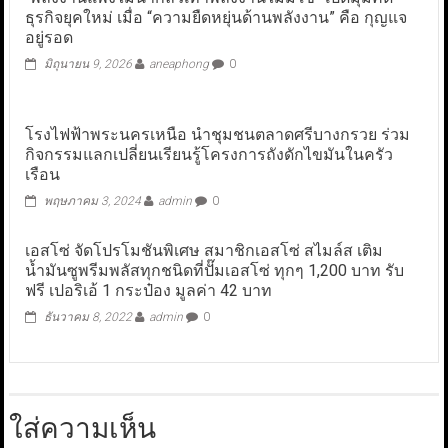
ธุรกิจยุคใหม่ เมื่อ “ความยืดหยุ่นด้านพลังงาน” คือ กุญแจ
อยู่รอด
มิถุนายน 9, 2026
aneaphong
0
โรงไฟฟ้าพระนครเหนือ นำชุมชนตลาดศรีบางกรวย ร่วม
กิจกรรมแลกเปลี่ยนเรียนรู้โครงการถังดักไขมันในครัว
เรือน
พฤษภาคม 3, 2024
admin
0
เอสโซ่ จัดโปรโมชันพิเศษ สมาชิกเอสโซ่ สไมล์ส เติม
น้ำมันซูพรีมพลัสทุกชนิดที่ปั๊มเอสโซ่ ทุกๆ 1,200 บาท รับ
ฟรี เปอริเอ้ 1 กระป๋อง มูลค่า 42 บาท
ธันวาคม 8, 2022
admin
0
ใส่ความเห็น