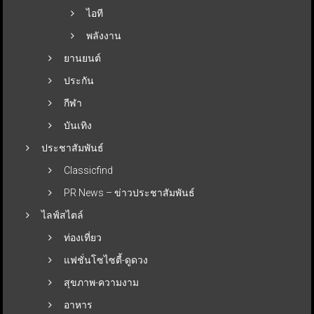
ไอที
พลังงาน
ยานยนต์
ประกัน
กีฬา
บันเทิง
ประชาสัมพันธ์
Classicfind
PR News – ข่าวประชาสัมพันธ์
ไลฟ์สไตล์
ท่องเที่ยว
แฟชั่นโซไซตี้-ดูดวง
สุขภาพ-ความงาม
อาหาร