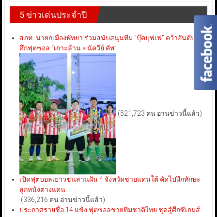
5 ข่าวเด่นประจำปี
สภท.-นายกเมืองพัทยา ร่วมสนับสนุนทีม “บุ๊คบุฟเฟ่” คว้าอันดับ 3
ศึกฟุตซอล “เกาะล้าน × นัควีย์ คัพ”
(521,723 คน อ่านข่าวนี้แล้ว)
เปิดฟุตบอลเยาวชนสานฝัน 4 จังหวัดชายแดนใต้ คัดไปฝึกทักษะ
ลูกหนังต่างแดน
(336,216 คน อ่านข่าวนี้แล้ว)
ประกาศรายชื่อ 14 แข้ง ฟุตซอลชายทีมชาติไทย ชุดสู้ศึกซีเกมส์