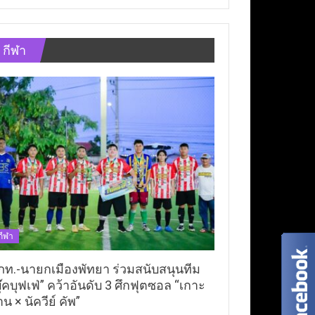
กีฬา
กีฬา
ภท.-นายกเมืองพัทยา ร่วมสนับสนุนทีม
ุ๊คบุฟเฟ่” คว้าอันดับ 3 ศึกฟุตซอล “เกาะ
าน × นัควีย์ คัพ”