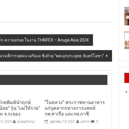
วามรัก-ความอร่อย ในงาน THAIFEX – Anuga Asia 2024
ดแรลลี่การกุศลนวลริมเล ชิงถ้วย “พลเอกประยุทธ จันทร์โอชา”
ีกดพิมพ์นำฤกษ์​
“ในหลวง” พระราชทานอาหาร
อย” รุ่น “แม่ให้รวย”
แก่บุคลากรทางการแพทย์
าถ​ จ.ระยอง​
รพ.ท่าเรือ และรพ.ภาชี
5, 2025
aneaphong
ตุลาคม 14, 2021
admin
0