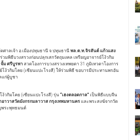
ำ วัดศาลเจ้า อ.เมืองปทุมธานี จ.ปทุมธานี
พล.ต.ท.จิรสันต์ แก้วแสง
ร่วมพิธีบวงสรวงก่อนปลุกเสกวัตถุมงคล เหรียญอาจารย์โง้วกิม
จั้ม ศรีบูรพา
สวดโองการบวงสรวงเทพยดา 31 ภูมิเทวดาโองการ
์โง้วกิมโคย (เซียนแปะโรงสี) ให้ร่วมพิธี ขอบารมีประทานพรอัน
ลแก่ผู้บูชา
โง้วกิมโคย (เซียนแปะโรงสี) รุ่น
“เฮงตลอดกาล”
เป็นพิธีแบบจีน
 เจ้าอาวาสวัดมังกรกมลาวาส
กรุงเทพมหานคร
และพระสงฆ์จากวัด
ญพระพุทธมนต์