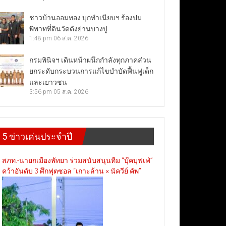
ชาวบ้านออมทอง บุกทำเนียบฯ ร้องปม
พิพาทที่ดินวัดดังย่านบางปู
1:48 pm
06 ส.ค. 2026
กรมพินิจฯ เดินหน้าผนึกกำลังทุกภาคส่วน
ยกระดับกระบวนการแก้ไขบำบัดฟื้นฟูเด็ก
และเยาวชน
3:56 pm
05 ส.ค. 2026
5 ข่าวเด่นประจำปี
สภท.-นายกเมืองพัทยา ร่วมสนับสนุนทีม “บุ๊คบุฟเฟ่”
คว้าอันดับ 3 ศึกฟุตซอล “เกาะล้าน × นัควีย์ คัพ”