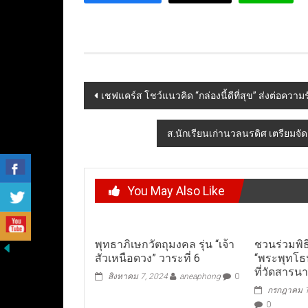
Post
เชฟแคร์ส โชว์แนวคิด “กล่องนี้ดีที่สุข” ส่งต่อค
navigation
ส.นักเรียนเก่านวลนรดิศ เตรียมจั
You May Also Like
พุทธาภิเษกวัตถุมงคล รุ่น “เจ้า
ชวนร่วมพิธ
สัวเหนือดวง” วาระที่ 6
“พระพุทโธน้
​ที่วัดสารน
สิงหาคม 7, 2024
aneaphong
0
กรกฎาคม 1
0