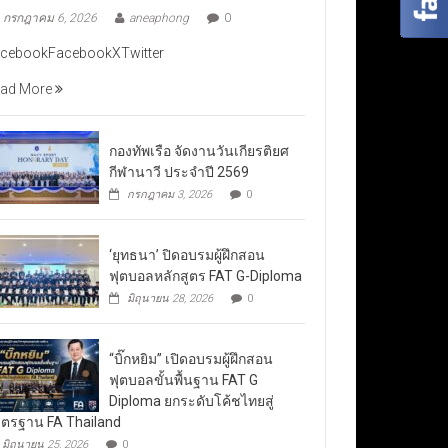
กรกฎาคม 6, 2026
aneaphong
0
cebookFacebookXTwitter
ad More
กองทัพเรือ จัดงานวันเกียรติยศ
กีฬานาวี ประจำปี 2569
กรกฎาคม 3, 2026
0
‘ยุทธนา’ ปิดอบรมผู้ฝึกสอน
ฟุตบอลหลักสูตร FAT G-Diploma
มิถุนายน 28, 2026
0
“บิ๊กหยิม” เปิดอบรมผู้ฝึกสอน
ฟุตบอลขั้นพื้นฐาน FAT G
Diploma ยกระดับโค้ชไทยสู่
ตรฐาน FA Thailand
มิถุนายน 25, 2026
0