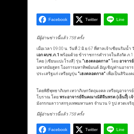
Facebook
Twitter
Line
มีผู้อ่านข่าวนี้แล้ว 758 ครั้ง
เมื่อเวลา 09.00 น. วันที่ 2 มิ.ย.67 ที่ศาลเจ้าเซียนริมน้
เอก ผบช.ภ.1
พร้อมด้วย ข้าราชการตำรวจในสังกัด ภ.1 
โคย (เซียนแปะโรงสี) รุ่น
“เฮงตลอดกาล”
โดย
อาจารย์ 
มหาสมัยสูตร โองการมหาทิพย์มนต์ อัญเชิญท่านอาจารย
ประเสริฐแก่ เหรียญรุ่น
“เฮงตลอดกาล”
เพื่อเป็นสิริมงค
โดยพิธีพุทธาภิเษก เทวาภิเษกวัตถุมงคล เหรียญอาจารย์
โบราณ โดย
พระอาจารย์จีนคณาณัติจีนพรต
(เย็นงี้)
มังกรกมลาวาสกรุงเทพมหานคร จำนวน 9 รูป สวดเจริ
มีผู้อ่านข่าวนี้แล้ว 758 ครั้ง
Facebook
Twitter
Line