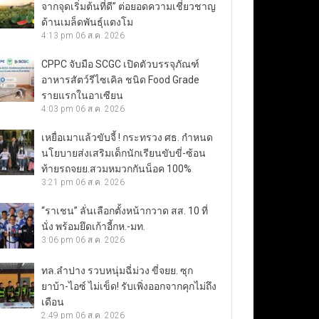
จากจุดเริ่มต้นที่ดี” ต่อยอดความเชี่ยวชาญ
ด้านเมล็ดพันธุ์แตงโม
4:13 pm
06 ส.ค. 2026
CPPC จับมือ SCGC เปิดตัวบรรจุภัณฑ์
อาหารสัตว์รีไซเคิล ชนิด Food Grade
รายแรกในอาเซียน
4:03 pm
06 ส.ค. 2026
เหยื่อเมาแล้วขับจี้ ! กระทรวง ศธ. กำหนด
นโยบายส่งเสริมเด็กนักเรียนขับขี่-ซ้อน
ท้ายรถจยย.สวมหมวกกันน็อค 100%
3:21 pm
06 ส.ค. 2026
“ราเชน” ลั่นเลือกตั้งหน้ากวาด สส. 10 ที่
นั่ง พร้อมยึดเก้าอี้กห.-มท.
3:06 pm
06 ส.ค. 2026
ทล.ลำปาง รวบหนุ่มฉี่ม่วง ขี่จยย. ซุก
ยาบ้า-ไอซ์ ไม่เข็ด! รับเพิ่งออกจากคุกไม่ถึง
เดือน
2:49 pm
06 ส.ค. 2026