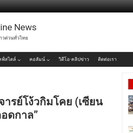
line News
่าวด่วนทั่วไทย
ลฟ์สไตล์
คอลัมน์
วิดีโอ-คลิปข่าว
ติดต่อเรา
ารย์โง้วกิมโคย (เซียน
ตลอดกาล”