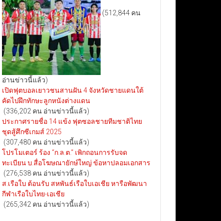
(512,844 คน
อ่านข่าวนี้แล้ว)
เปิดฟุตบอลเยาวชนสานฝัน 4 จังหวัดชายแดนใต้
คัดไปฝึกทักษะลูกหนังต่างแดน
(336,202 คน อ่านข่าวนี้แล้ว)
ประกาศรายชื่อ 14 แข้ง ฟุตซอลชายทีมชาติไทย
ชุดสู้ศึกซีเกมส์ 2025
(307,480 คน อ่านข่าวนี้แล้ว)
โปรโมเตอร์ ร้อง “ก.ล.ต.” เพิกถอนการรับจด
ทะเบียน บ.สื่อโฆษณายักษ์ใหญ่ ข้อหาปลอมเอกสาร
(276,538 คน อ่านข่าวนี้แล้ว)
ส.เรือใบ ต้อนรับ สหพันธ์เรือใบเอเชีย หารือพัฒนา
กีฬาเรือใบไทย-เอเชีย
(265,342 คน อ่านข่าวนี้แล้ว)