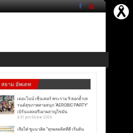
สยาม อัพเดท
เดอะไนน์ เซ็นเตอร์ พระราม 9 ตอกย้ำเท
รนด์สุขภาพสายสนุก ‘AEROBIC PARTY’
เบิร์นแคลอรีเผาผลาญไขมัน
4:31 pm
06 ส.ค. 2026
เจียไต๋ ชูแนวคิด “ทุกผลผลิตที่ดี เริ่มต้น