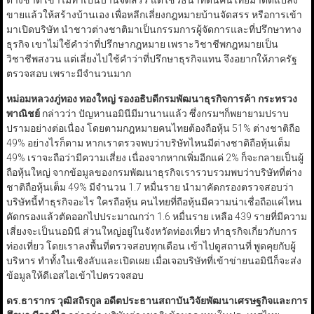
ต่างชาติ เขาไม่ทำเป็นบ้านจัดสรร แต่ใช้วิธีนำที่ดินคนไทยมาตัดแปลง
ขายแล้วให้สร้างบ้านเอง เพื่อหลีกเลี่ยงกฎหมายบ้านจัดสรร หรือการเข้า
มาเปิดบริษัท นำชาวต่างชาติมาเป็นกรรมการผู้จัดการและที่ปรึกษาทาง
ธุรกิจ เขาไม่ใช้คำว่าที่ปรึกษากฎหมาย เพราะวิชาชีพกฎหมายเป็น
วิชาชีพสงวน แต่เลี่ยงไปใช้คำว่าที่ปรึกษาธุรกิจแทน จึงอยากให้ภาครัฐ
ตรวจสอบ เพราะมีจำนวนมาก
หม่อมหลวงภู่ทอง ทองใหญ่ รองอธิบดีกรมพัฒนาธุรกิจการค้า กระทรวง
พาณิชย์
กล่าวว่า ปัญหานอมินีมีมานานแล้ว ซึ่งกรมฯก็พยายามปราบ
ปรามอย่างต่อเนื่อง โดยตามกฎหมายคนไทยต้องถือหุ้น 51% ต่างชาติถือ
49% อย่างไรก็ตาม หากเราตรวจพบว่าบริษัทไหนมีต่างชาติถือหุ้นเต็ม
49% เราจะถือว่ามีความเสี่ยง เนื่องจากหากเพิ่มอีกแค่ 2% ก็จะกลายเป็นผู้
ถือหุ้นใหญ่ จากข้อมูลของกรมพัฒนาธุรกิจเรารวบรวมพบว่าบริษัทที่ต่าง
ชาติถือหุ้นเต็ม 49% มีจำนวน 1.7 หมื่นราย นำมาคัดกรองตรวจสอบว่า
บริษัทนี้ทำธุรกิจอะไร ใครถือหุ้น คนไทยที่ถือหุ้นมีความน่าเชื่อถือแค่ไหน
คัดกรองแล้วตัดออกไปประมาณกว่า 1.6 หมื่นราย เหลือ 439 รายที่มีความ
เสี่ยงจะเป็นนอมินี ส่วนใหญ่อยู่ในจังหวัดท่องเที่ยว ทำธุรกิจเกี่ยวกับการ
ท่องเที่ยว โดยเราลงพื้นที่ตรวจสอบทุกเดือน เข้าไปดูสถานที่ พูดคุยกับผู้
บริหาร ทำทั้งในเชิงลับและเปิดเผย เมื่อเจอบริษัทที่เข้าข่ายนอมินีก็จะส่ง
ข้อมูลให้ดีเอสไอเข้าไปตรวจสอบ
ดร.ธารากร วุฒิสถิรกูล อดีตประธานสถาบันวิจัยพัฒนาเศรษฐกิจและการ