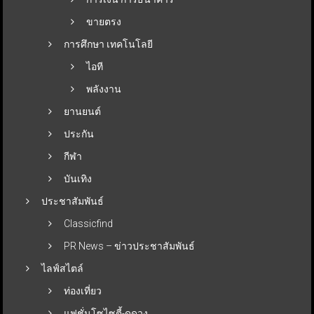
ขายตรง
การศึกษา เทคโนโลยี
ไอที
พลังงาน
ยานยนต์
ประกัน
กีฬา
บันเทิง
ประชาสัมพันธ์
Classicfind
PR News – ข่าวประชาสัมพันธ์
ไลฟ์สไตล์
ท่องเที่ยว
แฟชั่นโซไซตี้-ดูดวง