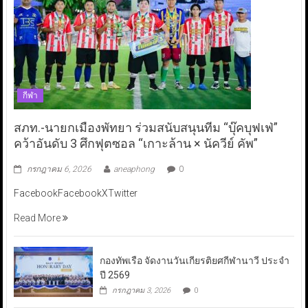
กีฬา
สภท.-นายกเมืองพัทยา ร่วมสนับสนุนทีม “บุ๊คบุฟเฟ่”
คว้าอันดับ 3 ศึกฟุตซอล “เกาะล้าน × นัควีย์ คัพ”
กรกฎาคม 6, 2026
aneaphong
0
FacebookFacebookXTwitter
Read More
กองทัพเรือ จัดงานวันเกียรติยศกีฬานาวี ประจำ
ปี 2569
กรกฎาคม 3, 2026
0