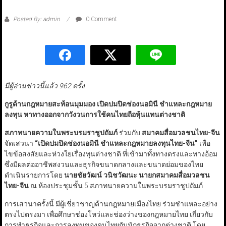
Posted By: admin
0 Comment
มีผู้อ่านข่าวนี้แล้ว 962 ครั้ง
กูรูด้านกฎหมายสะท้อนมุมมอง เปิดปมปิดช่องนอมินี ชำแหละกฎหมาย
ลงทุน หาทางออกจากวังวนการใช้คนไทยถือหุ้นแทนต่างชาติ
สภาทนายความในพระบรมราชูปถัมภ์
ร่วมกับ
สมาคมสื่อมวลชนไทย-จีน
จัดเสวนา
“เปิดปมปิดช่องนอมินี ชำแหละกฎหมายลงทุนไทย-จีน”
เพื่อ
ไขข้อสงสัยและห่วงใยเรื่องทุนต่างชาติ ที่เข้ามาทั้งทางตรงและทางอ้อม
ซึ่งมีผลต่ออาชีพสงวนและธุรกิจขนาดกลางและขนาดย่อมของไทย
ดำเนินรายการโดย
นายชัยวัฒน์ วนิชวัฒนะ นายกสมาคมสื่อมวลชน
ไทย-จีน
ณ ห้องประชุมชั้น 5 สภาทนายความในพระบรมราชูปถัมภ์
การเสวนาครั้งนี้ มีผู้เชี่ยวชาญด้านกฎหมายเมืองไทย ร่วมชำแหละอย่าง
ตรงไปตรงมา เพื่อศึกษาช่องโหว่และช่องว่างของกฎหมายไทย เกี่ยวกับ
การทำธุรกิจและการลงทุนของคนไทยกับนักธุรกิจจากต่างชาติ โดย