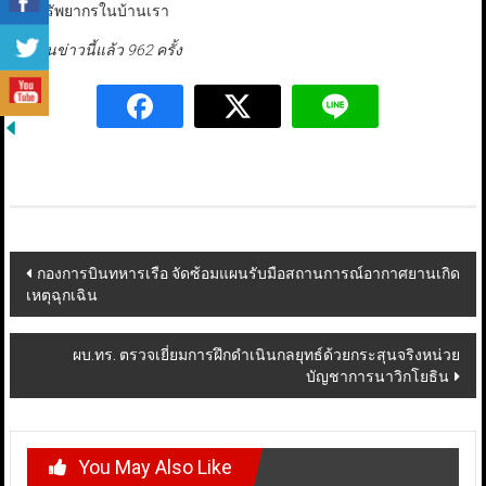
จากทรัพยากรในบ้านเรา
มีผู้อ่านข่าวนี้แล้ว 962 ครั้ง
Post
กองการบินทหารเรือ จัดซ้อมแผนรับมือสถานการณ์อากาศยานเกิด
เหตุฉุกเฉิน
navigation
ผบ.ทร. ตรวจเยี่ยมการฝึกดำเนินกลยุทธ์ด้วยกระสุนจริงหน่วย
บัญชาการนาวิกโยธิน
You May Also Like