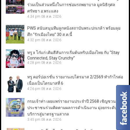
ร่วมเป็นส่วนหนึ่งในการซ่อมรถพยาบาล มูลนิธิกุศล
ศรัทธา อ.พระแสง
4:34 pm
08 ส.ค. 2026
PWS สนับสนุนทีมลูกหนังสถาบันพระปกเกล้า พร้อมลุย
ศึก “รักเมืองไทย” 30 ส.ค.นี้
4:32 pm
08 ส.ค. 2026
ทรู x โก๋แก่ เติมสีสันการเริ่มต้นทริปเมืองไทย กับ “Stay
Connected, Stay Crunchy”
4:28 pm
08 ส.ค. 2026
ทรู คอร์ปอเรชั่น รายงานงบไตรมาส 2/2569 ทำกำไรต่อ
เนื่องเป็นไตรมาสที่ 6
4:26 pm
08 ส.ค. 2026
กรมเจ้าท่า เผยแพร่รายงานประจำปี 2568 เชิญชวน
ประชาชนร่วมติดตามผลการดำเนินงาน มุ่งยกระดับการ
บริการสู่มาตรฐานสากล
3:45 pm
08 ส.ค. 2026