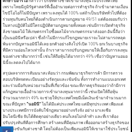
ศึกษา บีอาร์ไอ
กล่าวว่า บริษัทต่างชาติเข้ามาลงทุนในประเทศไทย
เพราะไทยมีภูมิรัฐศาสตร์ที่เอื้ออำนวยต่อการทำธุรกิจ ถ้าเข้ามาตามเงื่อน
ไขบีโอไอก็ไม่มีปัญหา เพราะลงทุนได้ 100% แต่ถ้าเป็นบริษัททั่วไปที่ต้อง
ร่วมทุนกับคนไทยก็ต้องดำเนินการตามกฎหมาย 49/51 แต่ต้องยอมรับว่า
ในทางปฏิบัติไม่มีใครปฏิบัติตามกฎหมายทั้งหมด เช่นมีการเปิดทำธุรกิจ
ล้งขายผลไม้ ให้เกษตรกรไปซื้อผลไม้จากเกษตรกรมาส่งออก อันนี้ถือว่า
เป็นนอมินีหรือเปล่า ซึ่งถ้าไม่มีการแก้ไขกฎหมายเราจะไม่สามารถหลุด
พ้นจากปัญหานอมินีได้เลย ยกตัวอย่างสิงโปร์เปิด 100% ยกเว้นบางธุรกิจ
ที่มีความอ่อนไหวเท่านั้น ถ้าเราสามารถปรับกฎหมายให้เอื้อกับการลงทุน
ของต่างชาติมากกว่านี้ เช่นให้ถือหุ้นได้มากกว่า 49% เชื่อว่าปัญหานอมอ
นินี้จะลดลงไปได้มาก
สรุปผลจากการสัมมนาสะท้อนว่า กรมพัฒนาธุรกิจการค้า มีการตรวจ
สอบบริษัทจดทะเบียนอย่างรัดกุมและเข้มข้น ทั้งการทำงานแบบเอกเทศ
และร่วมมือกับหน่วยงานอื่นที่เกี่ยวข้อง ขณะที่ภาคธุรกิจมองว่าถ้ามีการ
แก้กฎหมายเอื้ออำนวยการเข้ามาลงทุนมากกว่านี้ เช่นเปิดให้ถือหุ้น
จำนวนมากกว่า 49% จะช่วยให้ประเทศไทยมีเม็ดเงินเข้ามาจำนวนมาก
ขณะที่ปัญหา
“นอมินี”
ไม่ได้มีแค่ประเทศไทย แต่มีทุกประเทศ เพียงแต่
บางประเทศมีการบังคับใช้กฎหมายอย่างจริงจัง อย่าง มาเลเซีย
อินโดนีเซีย จับได้ติดคุกอย่างเดียว คนก็เลยไม่กล้าทำ และที่เราต้อง
ปรับปรุงทันทีคือการศึกษา สร้างคนที่มีคุณภาพ เพื่อออกมาสร้างธุรกิจของ
เราแข่งขันกับต่างชาติ โดยไม่ต้องเป็นเพียงนอมินีให้เขามาใช้ประโยชน์