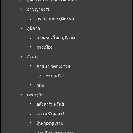
อาชญากรรม
กระบวนการยุติธรรม
ภูมิภาค
เกษตรยุคใหม่-ภูมิภาค
การเมือง
สังคม
ศาสนา-วัฒนธรรม
พระเครื่อง
กทม
เศรษฐกิจ
อสังหาริมทรัพย์
ตลาด-ซีเอสอาร์
หุ้น-กองทุนรวม
การเงิน การธนาคาร