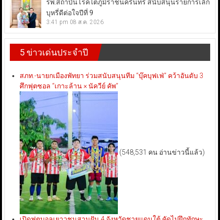
รพ.สถาบันโรคไตภูมิราชนครินทร์ สนับสนุนรายการเลิก
บุหรี่ดีต่อใจปีที่ 9
3:41 pm
08 ส.ค. 2026
5 ข่าวเด่นประจำปี
สภท.-นายกเมืองพัทยา ร่วมสนับสนุนทีม “บุ๊คบุฟเฟ่” คว้าอันดับ 3
ศึกฟุตซอล “เกาะล้าน × นัควีย์ คัพ”
(548,531 คน อ่านข่าวนี้แล้ว)
เปิดฟุตบอลเยาวชนสานฝัน 4 จังหวัดชายแดนใต้ คัดไปฝึกทักษะ