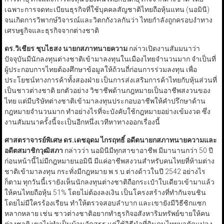
เฉพาะการจดทะเบียนธุรกิจที่ใช้บุคคลสัญชาติไทยถือหุ้นแทน (นอมินี)
จนเกิดการวิพากษ์วิจารณ์และวิตกกังวลกันว่า ไทยกำลังถูกครอบงำทาง
เศรษฐกิจและธุรกิจจากต่างชาติ
ดร.วิเชียร ชุบไธสง นายกสภาทนายความ
กล่าวเปิดงานสัมมนาว่า
ปัจจุบันมีนักลงทุนต่างชาติเข้ามาลงทุนในเมืองไทยจำนวนมาก จำเป็นที่
ผู้ประกอบการไทยต้องศึกษาข้อมูลให้ถ้วนถี่ก่อนการร่วมลงทุน เพื่อ
ประโยชน์ทางการค้าทั้งสองฝ่าย เป็นการส่งเสริมการค้าไทยกับหุ้นส่วนที่
เป็นชาวต่างชาติ ยกตัวอย่าง วิชาชีพด้านกฎหมายเป็นอาชีพสงวนของ
ไทย แต่มีบริษัทต่างชาติเข้ามาลงทุนประกอบอาชีพให้คำปรึกษาด้าน
กฎหมายจำนวนมาก ทำอย่างไรที่จะบังคับใช้กฎหมายอย่างเข้มงวด ซึ่ง
งานสัมมนาครั้งนี้จะเป็นอีกหนึ่งเวทีหาทางออกเรื่องนี้
ศาสตราจารย์พิเศษ ดร.เดชอุดม ไกรฤทธิ์ อดีตนายกสภาทนายความและ
อดีตสมาชิกวุฒิสภา
กล่าวว่า นอมินีมีทุกสาขาอาชีพ มีมานานกว่า 50 ปี
ก่อนหน้านี้ไม่มีกฎหมายนอมินี มีแค่อาชีพสงวนสำหรับคนไทยที่ห้ามต่าง
ชาติเข้ามาลงทุน กระทั่งมีกฎหมาย พ.ร.บ.ต่างด้าวในปี 2542 อย่างไร
ก็ตาม ทุกวันนี้เรายังเห็นนักลงทุนต่างชาติถือกระเป๋าใบเดียวเข้ามาแล้ว
ให้คนไทยถือหุ้น 51% โดยไม่ต้องลงเงิน เป็นโครงสร้างที่ทำกันจนชิน
โดยไม่มีใครร้องเรียน ทำให้ตรวจสอบลำบาก และเขายังมีวิธีซิกแซก
หลากหลาย เช่น ชาวต่างชาติอยากทำธุรกิจอสังหาริมทรัพย์ขายให้คน