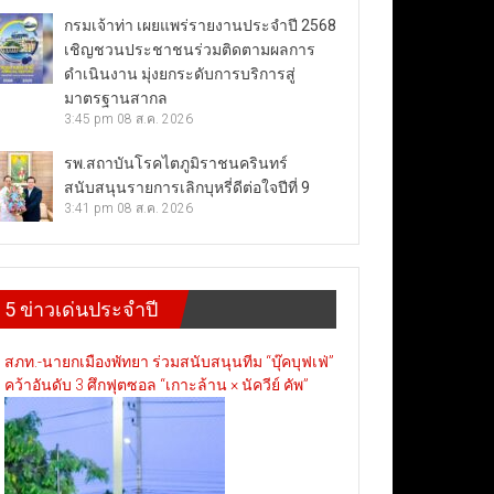
กรมเจ้าท่า เผยแพร่รายงานประจำปี 2568
เชิญชวนประชาชนร่วมติดตามผลการ
ดำเนินงาน มุ่งยกระดับการบริการสู่
มาตรฐานสากล
3:45 pm
08 ส.ค. 2026
รพ.สถาบันโรคไตภูมิราชนครินทร์
สนับสนุนรายการเลิกบุหรี่ดีต่อใจปีที่ 9
3:41 pm
08 ส.ค. 2026
5 ข่าวเด่นประจำปี
สภท.-นายกเมืองพัทยา ร่วมสนับสนุนทีม “บุ๊คบุฟเฟ่”
คว้าอันดับ 3 ศึกฟุตซอล “เกาะล้าน × นัควีย์ คัพ”