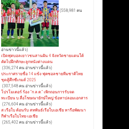
(558,981 คน
อ่านข่าวนี้แล้ว)
เปิดฟุตบอลเยาวชนสานฝัน 4 จังหวัดชายแดนใต้
คัดไปฝึกทักษะลูกหนังต่างแดน
(336,274 คน อ่านข่าวนี้แล้ว)
ประกาศรายชื่อ 14 แข้ง ฟุตซอลชายทีมชาติไทย
ชุดสู้ศึกซีเกมส์ 2025
(307,548 คน อ่านข่าวนี้แล้ว)
โปรโมเตอร์ ร้อง “ก.ล.ต.” เพิกถอนการรับจด
ทะเบียน บ.สื่อโฆษณายักษ์ใหญ่ ข้อหาปลอมเอกสาร
(276,604 คน อ่านข่าวนี้แล้ว)
ส.เรือใบ ต้อนรับ สหพันธ์เรือใบเอเชีย หารือพัฒนา
กีฬาเรือใบไทย-เอเชีย
(265,402 คน อ่านข่าวนี้แล้ว)