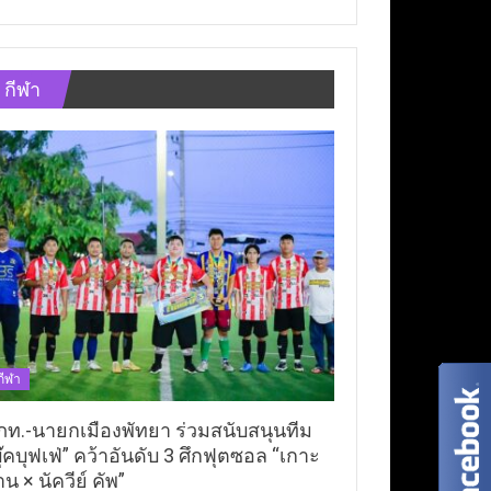
กีฬา
กีฬา
ภท.-นายกเมืองพัทยา ร่วมสนับสนุนทีม
ุ๊คบุฟเฟ่” คว้าอันดับ 3 ศึกฟุตซอล “เกาะ
าน × นัควีย์ คัพ”