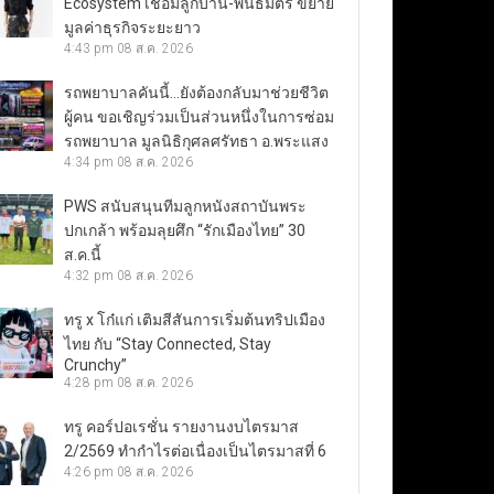
Ecosystem เชื่อมลูกบ้าน-พันธมิตร ขยาย
มูลค่าธุรกิจระยะยาว
4:43 pm
08 ส.ค. 2026
รถพยาบาลคันนี้…ยังต้องกลับมาช่วยชีวิต
ผู้คน ขอเชิญร่วมเป็นส่วนหนึ่งในการซ่อม
รถพยาบาล มูลนิธิกุศลศรัทธา อ.พระแสง
4:34 pm
08 ส.ค. 2026
PWS สนับสนุนทีมลูกหนังสถาบันพระ
ปกเกล้า พร้อมลุยศึก “รักเมืองไทย” 30
ส.ค.นี้
4:32 pm
08 ส.ค. 2026
ทรู x โก๋แก่ เติมสีสันการเริ่มต้นทริปเมือง
ไทย กับ “Stay Connected, Stay
Crunchy”
4:28 pm
08 ส.ค. 2026
ทรู คอร์ปอเรชั่น รายงานงบไตรมาส
2/2569 ทำกำไรต่อเนื่องเป็นไตรมาสที่ 6
4:26 pm
08 ส.ค. 2026