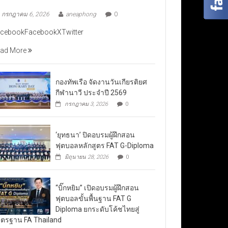
กรกฎาคม 6, 2026
aneaphong
0
cebookFacebookXTwitter
ad More
กองทัพเรือ จัดงานวันเกียรติยศ
กีฬานาวี ประจำปี 2569
กรกฎาคม 3, 2026
0
‘ยุทธนา’ ปิดอบรมผู้ฝึกสอน
ฟุตบอลหลักสูตร FAT G-Diploma
มิถุนายน 28, 2026
0
“บิ๊กหยิม” เปิดอบรมผู้ฝึกสอน
ฟุตบอลขั้นพื้นฐาน FAT G
Diploma ยกระดับโค้ชไทยสู่
ตรฐาน FA Thailand