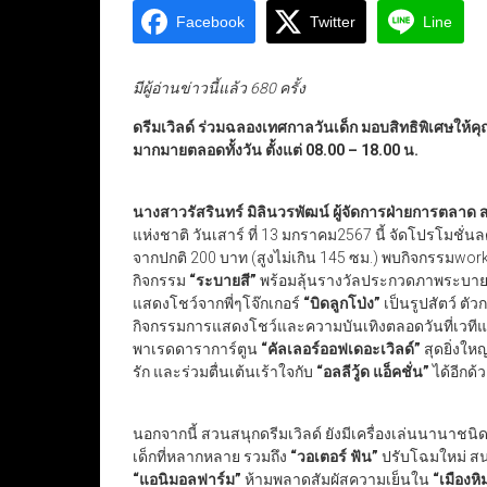
Facebook
Twitter
Line
มีผู้อ่านข่าวนี้แล้ว 680 ครั้ง
ดรีมเวิลด์ ร่วมฉลองเทศกาลวันเด็ก มอบสิทธิพิเศษให้ค
มากมายตลอดทั้งวัน ตั้งแต่ 08.00 – 18.00 น.
นางสาวรัสรินทร์ มิลินวรพัฒน์ ผู้จัดการฝ่ายการตลาด 
แห่งชาติ วันเสาร์ ที่ 13 มกราคม2567 นี้ จัดโปรโมชั่น
จากปกติ 200 บาท (สูงไม่เกิน 145 ซม.) พบกิจกรรมwo
กิจกรรม
“ระบายสี”
พร้อมลุ้นรางวัลประกวดภาพระบาย
แสดงโชว์จากพี่ๆโจ๊กเกอร์
“บิดลูกโป่ง”
เป็นรูปสัตว์ ตั
กิจกรรมการแสดงโชว์และความบันเทิงตลอดวันที่เวท
พาเรดดาราการ์ตูน
“คัลเลอร์ออฟเดอะเวิลด์”
สุดยิ่งให
รัก และร่วมตื่นเต้นเร้าใจกับ
“อลลีวู้ด แอ็คชั่น”
ได้อีกด้
นอกจากนี้ สวนสนุกดรีมเวิลด์ ยังมีเครื่องเล่นนานาชนิด 
เด็กที่หลากหลาย รวมถึง
“วอเตอร์ ฟัน”
ปรับโฉมใหม่ สน
“แอนิมอลฟาร์ม”
ห้ามพลาดสัมผัสความเย็นใน
“เมืองหิ