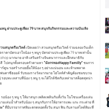
ุณหนู ผ่านประตูเพียง 79 บาท สนุกกับกิจกรรมและความบันเทิง
สวนสนุกดรีมเวิลด์
เปิดเผยว่า สวนสนุกดรีมเวิลด์ ร่วมฉลองวันเด็ก
ลดราคาบัตรเอาใจน้อง ๆ หนูๆ บัตรผ่านประตูเพียง 79 บาทเท่านั้น
rkshop มากมาย อาทิ เสริมสร้างจินตนาการและฝึกสมาธิกับ
สี ไปสนุกทั้งครอบครัวตามหา
“มังกรทองHappy Familly”
ชมการ
วการ์ตูน รอสร้างรอยยิ้มให้น้อง ๆ อย่างแน่นอน และห้ามพลาด
ีแฟนตาซีฮออล์ รับของรางวัลมากมาย ไฮไลท์สำคัญต้องชมขบวน
ญ่ รอบทะเลสาบที่น้อง ๆ หนู ๆ จะได้ใกล้ชิดกับเหล่ามาสค็อตสุดน่า
วย
รอน้อง ๆ หนู ๆ ให้มาสนุก เพลิดเพลินกันทั้งวัน ในโซนเครื่องเล่น
ามเล่นน้ำสำหรับน้อง ๆ สนุกกับการให้อาหารแพะ แกะ กระต่าย ที่
มะ”
ที่มีบรรยากาศหิมะตกตลอดทั้งวัน สนุก ฟิน กับลานสไลด์หิมะที่