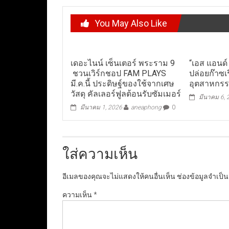
You May Also Like
เดอะไนน์ เซ็นเตอร์ พระราม 9
“เอส แอนด์
ชวนเวิร์กชอป FAM PLAYS
ปล่อยก๊าซ
มี.ค.นี้ ประดิษฐ์ของใช้จากเศษ
อุตสาหกรรม
วัสดุ คัลเลอร์ฟูลต้อนรับซัมเมอร์
มีนาคม 6,
มีนาคม 1, 2026
aneaphong
0
ใส่ความเห็น
อีเมลของคุณจะไม่แสดงให้คนอื่นเห็น
ช่องข้อมูลจำเป็
ความเห็น
*