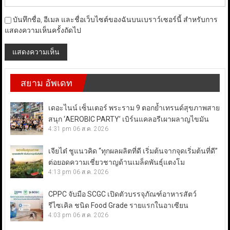
บันทึกชื่อ, อีเมล และชื่อเว็บไซต์ของฉันบนเบราว์เซอร์นี้ สำหรับการ
แสดงความเห็นครั้งถัดไป
สยาม อัพเดท
เดอะไนน์ เซ็นเตอร์ พระราม 9 ตอกย้ำเทรนด์สุขภาพสาย
สนุก ‘AEROBIC PARTY’ เบิร์นแคลอรีเผาผลาญไขมัน
4:31 pm
06 ส.ค. 2026
เจียไต๋ ชูแนวคิด “ทุกผลผลิตที่ดี เริ่มต้นจากจุดเริ่มต้นที่ดี”
ต่อยอดความเชี่ยวชาญด้านเมล็ดพันธุ์แตงโม
4:13 pm
06 ส.ค. 2026
CPPC จับมือ SCGC เปิดตัวบรรจุภัณฑ์อาหารสัตว์
รีไซเคิล ชนิด Food Grade รายแรกในอาเซียน
4:03 pm
06 ส.ค. 2026