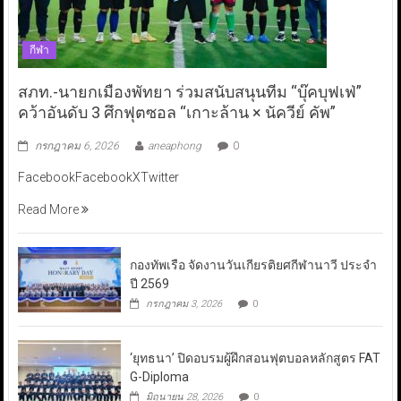
กีฬา
สภท.-นายกเมืองพัทยา ร่วมสนับสนุนทีม “บุ๊คบุฟเฟ่”
คว้าอันดับ 3 ศึกฟุตซอล “เกาะล้าน × นัควีย์ คัพ”
กรกฎาคม 6, 2026
aneaphong
0
FacebookFacebookXTwitter
Read More
กองทัพเรือ จัดงานวันเกียรติยศกีฬานาวี ประจำ
ปี 2569
กรกฎาคม 3, 2026
0
‘ยุทธนา’ ปิดอบรมผู้ฝึกสอนฟุตบอลหลักสูตร FAT
G-Diploma
มิถุนายน 28, 2026
0