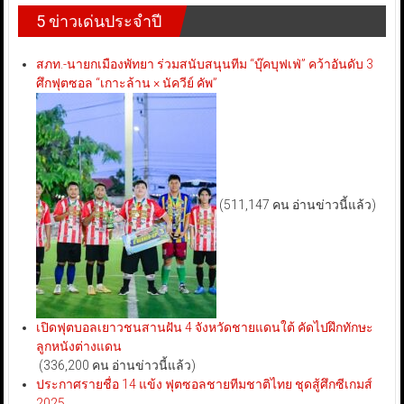
5 ข่าวเด่นประจำปี
สภท.-นายกเมืองพัทยา ร่วมสนับสนุนทีม “บุ๊คบุฟเฟ่” คว้าอันดับ 3
ศึกฟุตซอล “เกาะล้าน × นัควีย์ คัพ”
(511,147 คน อ่านข่าวนี้แล้ว)
เปิดฟุตบอลเยาวชนสานฝัน 4 จังหวัดชายแดนใต้ คัดไปฝึกทักษะ
ลูกหนังต่างแดน
(336,200 คน อ่านข่าวนี้แล้ว)
ประกาศรายชื่อ 14 แข้ง ฟุตซอลชายทีมชาติไทย ชุดสู้ศึกซีเกมส์
2025