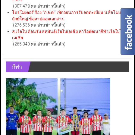
(307,478 คน อ่านข่าวนี้แล้ว)
โปรโมเตอร์ ร้อง “ก.ล.ต.” เพิกถอนการรับจดทะเบียน บ.สื่อโฆษณา
ยักษ์ใหญ่ ข้อหาปลอมเอกสาร
(276,536 คน อ่านข่าวนี้แล้ว)
ส.เรือใบ ต้อนรับ สหพันธ์เรือใบเอเชีย หารือพัฒนากีฬาเรือใบไทย-
เอเชีย
(265,340 คน อ่านข่าวนี้แล้ว)
กีฬา