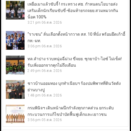
เหยื่อเมาแล้วขับจี้ ! กระทรวง ศธ. กำหนดนโยบายส่ง
เสริมเด็กนักเรียนขับขี่-ซ้อนท้ายรถจยย.สวมหมวกกัน
น็อค 100%
3:21 pm
06 ส.ค. 2026
“ราเชน” ลั่นเลือกตั้งหน้ากวาด สส. 10 ที่นั่ง พร้อมยึดเก้าอี้
กห.-มท.
3:06 pm
06 ส.ค. 2026
ทล.ลำปาง รวบหนุ่มฉี่ม่วง ขี่จยย. ซุกยาบ้า-ไอซ์ ไม่เข็ด!
รับเพิ่งออกจากคุกไม่ถึงเดือน
2:49 pm
06 ส.ค. 2026
ชาวบ้านออมทอง บุกทำเนียบฯ ร้องปมพิพาทที่ดินวัดดัง
ย่านบางปู
1:48 pm
06 ส.ค. 2026
กรมพินิจฯ เดินหน้าผนึกกำลังทุกภาคส่วน ยกระดับ
กระบวนการแก้ไขบำบัดฟื้นฟูเด็กและเยาวชน
3:56 pm
05 ส.ค. 2026