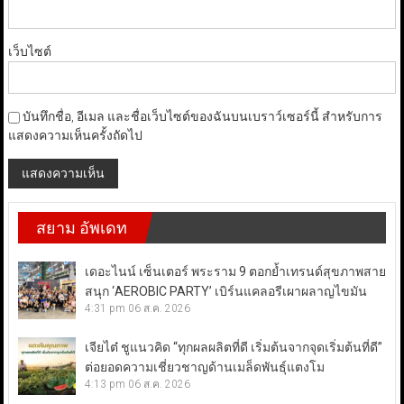
เว็บไซต์
บันทึกชื่อ, อีเมล และชื่อเว็บไซต์ของฉันบนเบราว์เซอร์นี้ สำหรับการ
แสดงความเห็นครั้งถัดไป
สยาม อัพเดท
เดอะไนน์ เซ็นเตอร์ พระราม 9 ตอกย้ำเทรนด์สุขภาพสาย
สนุก ‘AEROBIC PARTY’ เบิร์นแคลอรีเผาผลาญไขมัน
4:31 pm
06 ส.ค. 2026
เจียไต๋ ชูแนวคิด “ทุกผลผลิตที่ดี เริ่มต้นจากจุดเริ่มต้นที่ดี”
ต่อยอดความเชี่ยวชาญด้านเมล็ดพันธุ์แตงโม
4:13 pm
06 ส.ค. 2026