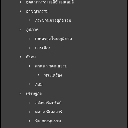
อุตสาหกรรม-เออีซี-เอสเอมอี
อาชญากรรม
กระบวนการยุติธรรม
ภูมิภาค
เกษตรยุคใหม่-ภูมิภาค
การเมือง
สังคม
ศาสนา-วัฒนธรรม
พระเครื่อง
กทม
เศรษฐกิจ
อสังหาริมทรัพย์
ตลาด-ซีเอสอาร์
หุ้น-กองทุนรวม