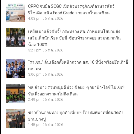
CPPC จับมือ SCGC เปิดตัวบรรจุภัณฑ์อาหารสัตว์
รีไซเคิล ชนิด Food Grade รายแรกในอาเซียน
4:03 pm
06 ส.ค. 2026
เหยื่อเมาแล้วขับจี้ ! กระทรวง ศธ. กำหนดนโยบายส่ง
เสริมเด็กนักเรียนขับขี่-ซ้อนท้ายรถจยย.สวมหมวกกัน
น็อค 100%
3:21 pm
06 ส.ค. 2026
“ราเชน” ลั่นเลือกตั้งหน้ากวาด สส. 10 ที่นั่ง พร้อมยึดเก้าอี้
กห.-มท.
3:06 pm
06 ส.ค. 2026
ทล.ลำปาง รวบหนุ่มฉี่ม่วง ขี่จยย. ซุกยาบ้า-ไอซ์ ไม่เข็ด!
รับเพิ่งออกจากคุกไม่ถึงเดือน
2:49 pm
06 ส.ค. 2026
ชาวบ้านออมทอง บุกทำเนียบฯ ร้องปมพิพาทที่ดินวัดดัง
ย่านบางปู
1:48 pm
06 ส.ค. 2026