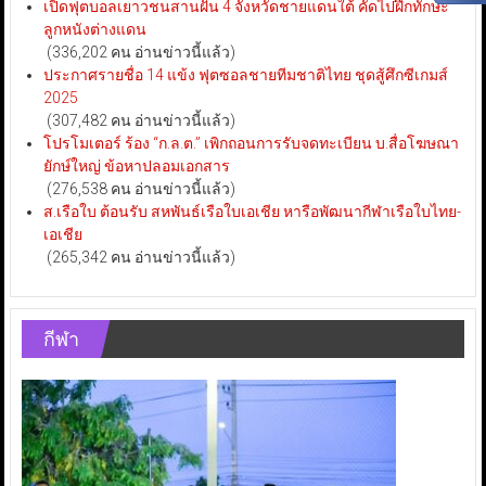
เปิดฟุตบอลเยาวชนสานฝัน 4 จังหวัดชายแดนใต้ คัดไปฝึกทักษะ
ลูกหนังต่างแดน
(336,202 คน อ่านข่าวนี้แล้ว)
ประกาศรายชื่อ 14 แข้ง ฟุตซอลชายทีมชาติไทย ชุดสู้ศึกซีเกมส์
2025
(307,482 คน อ่านข่าวนี้แล้ว)
โปรโมเตอร์ ร้อง “ก.ล.ต.” เพิกถอนการรับจดทะเบียน บ.สื่อโฆษณา
ยักษ์ใหญ่ ข้อหาปลอมเอกสาร
(276,538 คน อ่านข่าวนี้แล้ว)
ส.เรือใบ ต้อนรับ สหพันธ์เรือใบเอเชีย หารือพัฒนากีฬาเรือใบไทย-
เอเชีย
(265,342 คน อ่านข่าวนี้แล้ว)
กีฬา