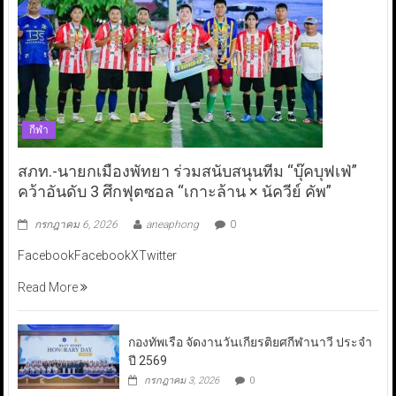
กีฬา
สภท.-นายกเมืองพัทยา ร่วมสนับสนุนทีม “บุ๊คบุฟเฟ่”
คว้าอันดับ 3 ศึกฟุตซอล “เกาะล้าน × นัควีย์ คัพ”
กรกฎาคม 6, 2026
aneaphong
0
FacebookFacebookXTwitter
Read More
กองทัพเรือ จัดงานวันเกียรติยศกีฬานาวี ประจำ
ปี 2569
กรกฎาคม 3, 2026
0