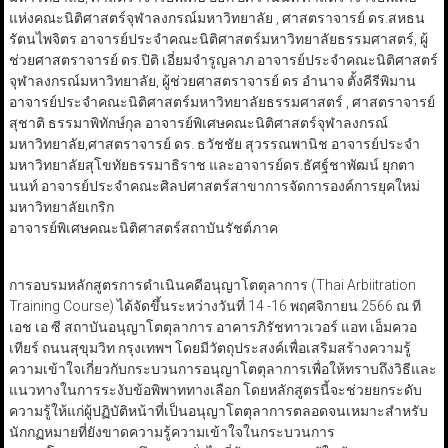
แห่งคณะนิติศาสตร์จุฬาลงกรณ์มหาวิทยาลัย , ศาสตราจารย์ ดร.สหธน
รัตนไพจิตร อาจารย์ประจำคณะนิติศาสตร์มหาวิทยาลัยธรรมศาสตร์, ผู้
ช่วยศาสตราจารย์ ดร.ปิติ เอี่ยมจำรูญลาภ อาจารย์ประจำคณะนิติศาสตร์
จุฬาลงกรณ์มหาวิทยาลัย, ผู้ช่วยศาสตราจารย์ ดร อำนาจ ตั้งคีรีพิมาน
อาจารย์ประจำคณะนิติศาสตร์มหาวิทยาลัยธรรมศาสตร์ , ศาสตราจารย์
สุชาติ ธรรมาพิทักษ์กุล อาจารย์พิเศษคณะนิติศาสตร์จุฬาลงกรณ์
มหาวิทยาลัย,ศาสตราจารย์ ดร. ธวัชชัย สุวรรณพานิช อาจารย์ประจำ
มหาวิทยาลัยสุโขทัยธรรมาธิราช และอาจารย์ดร.ธัศฐ์ชาพัฒน์ ยุกตา
นนท์ อาจารย์ประจำคณะศิลปศาสตร์สาขาการจัดการองค์การยุคใหม่
มหาวิทยาลัยเกริก
อาจารย์พิเศษคณะนิติศาสตร์สถาบันรัชต์ภาค
การอบรมหลักสูตรการดำเนินคดีอนุญาโตตุลาการ (Thai Arbiitration
Training Course) ได้จัดขึ้นระหว่างวันที่ 14 -16 พฤศจิกายน 2566 ณ ที
เอช เอ ซี สถาบันอนุญาโตตุลาการ อาคารภิรัชทาวเวอร์ แอท เอ็มควอ
เทียร์ ถนนสุขุมวิท กรุงเทพฯ โดยมีวัตถุประสงค์เพื่อเสริมสร้างความรู้
ความเข้าใจเกี่ยวกับกระบวนการอนุญาโตตุลาการเพื่อให้ทราบถึงวิธีและ
แนวทางในการระงับข้อพิพาททางเลือก โดยหลักสูตรนี้จะช่วยยกระดับ
ความรู้ให้แก่ผู้ปฏิบัติหน้าที่เป็นอนุญาโตตุลาการตลอดจนเหมาะสำหรับ
นักกฏหมายที่ยังขาดความรู้ความเข้าใจในกระบวนการ