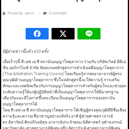
Posted By: admin
0 Comment
มีผู้อ่านข่าวนี้แล้ว 633 ครั้ง
เมื่อเร็วๆนี้ ที เอช เอ ซี สถาบันอนุญาโตตุลาการ ร่วมกับ บริษัทเวิลด์ มีดิเอ
ชั่น ออร์กาไนซ์ จำกัด จัดอบรมหลักสูตรการดำเนินคดีอนุญาโตตุลาการ
(Thai Arbiitration Training Course) โดยเรียนรู้จากคณาอาจารย์ผู้ทรง
คุณวุฒิด้านอนุญาโตตุลาการ ซึ่งในหลักสูตรนี้จะให้ความรู้ การเสริม
ทักษะและเทคนิคเกี่ยวกับการอนุญาโตตุลาการสำหรับผู้สนใจและช่วยยก
ระดับความรู้ให้แก่ผู้ปฏิบัติหน้าที่เป็นอนุญาโตตุลาการให้มีมาตรฐาน
เดียวกันและมีโอกาสขึ้นทะเบียนเป็นอนุญาโตตุลาการของสถาบัน
อนุญาโตตุลาการได้
โดย ที เอช เอ ซี สถาบันอนุญาโตตุลาการ ได้เชิญผู้ทรงคุณวุฒิที่มีชื่อเสียง
ความรู้และความเชี่ยวชาญอย่างแท้จริง อาทิ ผู้ช่วยศาสตราจารย์
ดร.ธิดารัตน์ ศิลปภิรมย์สุข อาจารย์ประจำคณะนิติศาสตร์ จุฬาลงกรณ์
มหาวิทยาลัย, ศาสตราจารย์พิเศษ อธึก อัศวานันท์ ศาสตราจารย์พิเศษ