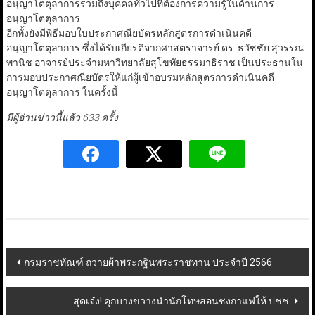
อนุญาโตตุลาการรวมถึงบุคคลทั่วไปที่ต้องการความรู้ในด้านการ
อนุญาโตตุลาการ
อีกทั้งยังมีพิธีมอบใบประกาศณียบัตรหลักสูตรการดำเนินคดี
อนุญาโตตุลาการ ซึ่งได้รับเกียรติจากศาสตราจารย์ ดร. ธวัชชัย สุวรรณ
พานิช อาจารย์ประจำมหาวิทยาลัยสุโขทัยธรรมาธิราช เป็นประธานใน
การมอบประกาศณียบัตรให้แก่ผู้เข้าอบรมหลักสูตรการดำเนินคดี
อนุญาโตตุลาการ ในครั้งนี้
มีผู้อ่านข่าวนี้แล้ว 633 ครั้ง
Post
กรมราชทัณฑ์ ถวายผ้าพระกฐินพระราชทาน ประจำปี 2566
navigation
สุดเจ๋ง! คุกบางขวางนำนักโทษสอนชงกาแฟให้ ปชช.