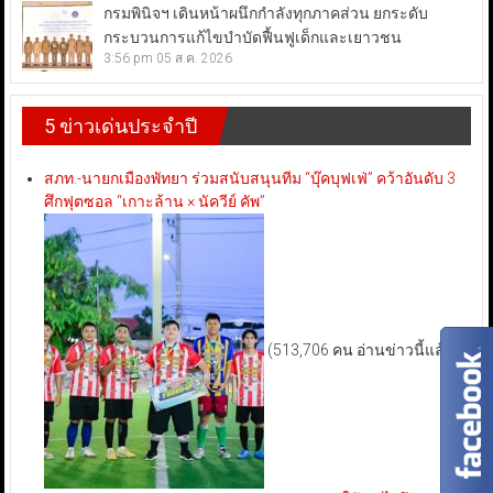
กรมพินิจฯ เดินหน้าผนึกกำลังทุกภาคส่วน ยกระดับ
กระบวนการแก้ไขบำบัดฟื้นฟูเด็กและเยาวชน
3:56 pm
05 ส.ค. 2026
5 ข่าวเด่นประจำปี
สภท.-นายกเมืองพัทยา ร่วมสนับสนุนทีม “บุ๊คบุฟเฟ่” คว้าอันดับ 3
ศึกฟุตซอล “เกาะล้าน × นัควีย์ คัพ”
(513,706 คน อ่านข่าวนี้แล้ว)