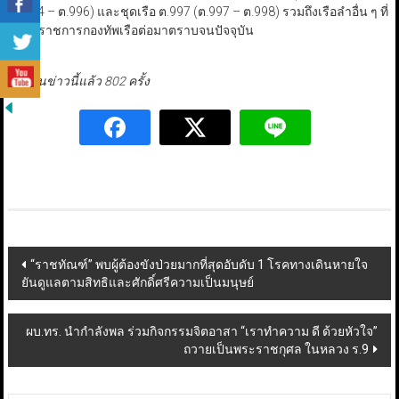
(ต.994 – ต.996) และชุดเรือ ต.997 (ต.997 – ต.998) รวมถึงเรือลำอื่น ๆ ที่
ใช้ในราชการกองทัพเรือต่อมาตราบจนปัจจุบัน
มีผู้อ่านข่าวนี้แล้ว 802 ครั้ง
Post
“ราชทัณฑ์” พบผู้ต้องขังป่วยมากที่สุดอับดับ 1 โรคทางเดินหายใจ
ยันดูแลตามสิทธิและศักดิ์ศรีความเป็นมนุษย์
navigation
ผบ.ทร. นำกำลังพล ร่วมกิจกรรมจิตอาสา “เราทำความ ดี ด้วยหัวใจ”
ถวายเป็นพระราชกุศล ในหลวง ร.9