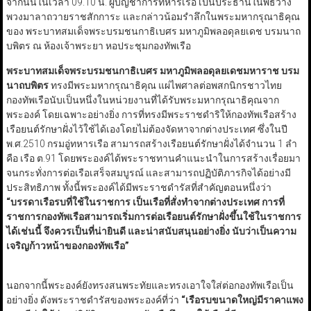
จากนั้นในเวลา 09.10 น. ผู้บัญชาการทหารเรือ เป็นประธานในพิธีวาง
พวงมาลาถวายราชสักการะ และกล่าวน้อมรำลึกในพระมหากรุณาธิคุณ
ของ พระบาทสมเด็จพระบรมชนกาธิเบศร มหาภูมิพลอดุลยเดช บรมนาถ
บพิตร ณ ห้องเจ้าพระยา หอประชุมกองทัพเรือ
พระบาทสมเด็จพระบรมชนกาธิเบศร มหาภูมิพลอดุลยเดชมหาราช บรม
นาถบพิตร
ทรงมีพระมหากรุณาธิคุณ แผ่ไพศาลต่อพสกนิกรชาวไทย
กองทัพเรือนับเป็นหนึ่งในหน่วยงานที่ได้รับพระมหากรุณาธิคุณจาก
พระองค์ โดยเฉพาะอย่างยิ่ง การที่ทรงมีพระราชดำริให้กองทัพเรือสร้าง
เรือยนต์รักษาฝั่งไว้ใช้ได้เองโดยไม่ต้องจัดหาจากต่างประเทศ ซึ่งในปี
พ.ศ.2510 กรมอู่ทหารเรือ สามารถสร้างเรือยนต์รักษาฝั่งได้จำนวน 1 ลำ
คือ เรือ ต.91 โดยพระองค์ได้พระราชทานคำแนะนำในการสร้างเรื่อยมา
จนกระทั่งการต่อเรือเสร็จสมบูรณ์ และสามารถปฏิบัติภารกิจได้อย่างมี
ประสิทธิภาพ ทั้งนี้พระองค์ได้มีพระราชดำรัสที่สำคัญตอนหนึ่งว่า
“บรรดาเรือรบที่ใช้ในราชการ เป็นเรือที่สั่งทำจากต่างประเทศ การที่
ราชการกองทัพเรือสามารถเริ่มการต่อเรือยนต์รักษาฝั่งขึ้นใช้ในราชการ
ได้เช่นนี้ จึงควรเป็นที่น่ายินดี และน่าสนับสนุนอย่างยิ่ง นับว่าเป็นความ
เจริญก้าวหน้าของกองทัพเรือ”
นอกจากนี้พระองค์ยังทรงสนพระทัยและทรงเอาใจใส่ต่อกองทัพเรือเป็น
อย่างยิ่ง ดังพระราชดำรัสของพระองค์ที่ว่า
“
เรือรบขนาดใหญ่มีราคาแพง