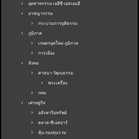
อุตสาหกรรม-เออีซี-เอสเอมอี
อาชญากรรม
กระบวนการยุติธรรม
ภูมิภาค
เกษตรยุคใหม่-ภูมิภาค
การเมือง
สังคม
ศาสนา-วัฒนธรรม
พระเครื่อง
กทม
เศรษฐกิจ
อสังหาริมทรัพย์
ตลาด-ซีเอสอาร์
หุ้น-กองทุนรวม