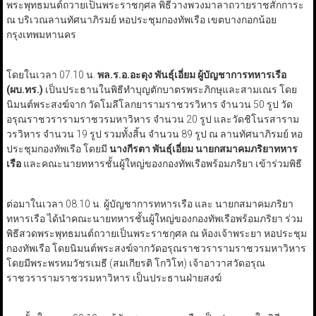
พระพุทธมนต์ถวายเป็นพระราชกุศล พิธีวางพวงมาลาถวายราชสักการะ
ณ บริเวณลานทัศนาภิรมย์ หอประชุมกองทัพเรือ เขตบางกอกน้อย
กรุงเทพมหานคร
โดยในเวลา 07.10 น.
พล.ร.อ.อะดุง พันธุ์เอี่ยม ผู้บัญชาการทหารเรือ
(ผบ.ทร.)
เป็นประธานในพิธีทำบุญตักบาตรพระภิกษุและสามเณร โดย
นิมนต์พระสงฆ์จาก วัดโมลีโลกยารามราชวรวิหาร จำนวน 50 รูป วัด
อรุณราชวรารามราชวรมหาวิหาร จำนวน 20 รูป และวัดชิโนรสาราม
วรวิหาร จำนวน 19 รูป รวมทั้งสิ้น จำนวน 89 รูป ณ ลานทัศนาภิรมย์ หอ
ประชุมกองทัพเรือ โดยมี
นางกีรตา พันธุ์เอี่ยม นายกสมาคมภริยาทหาร
เรือ
และคณะนายทหารชั้นผู้ใหญ่ของกองทัพเรือพร้อมภริยา เข้าร่วมพิธี
ต่อมาในเวลา 08.10 น. ผู้บัญชาการทหารเรือ และ นายกสมาคมภริยา
ทหารเรือ ได้นำคณะนายทหารชั้นผู้ใหญ่ของกองทัพเรือพร้อมภริยา ร่วม
พิธีสวดพระพุทธมนต์ถวายเป็นพระราชกุศล ณ ห้องเจ้าพระยา หอประชุม
กองทัพเรือ โดยนิมนต์พระสงฆ์จากวัดอรุณราชวรารามราชวรมหาวิหาร
โดยมีพระพรหมวัชรเมธี (สมเกียรติ โกวิโท) เจ้าอาวาสวัดอรุณ
ราชวรารามราชวรมหาวิหาร เป็นประธานฝ่ายสงฆ์