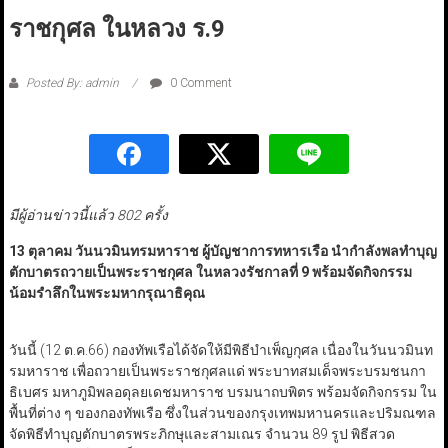
ราชกุศล ในหลวง ร.9
Posted By: admin
0 Comment
มีผู้อ่านข่าวนี้แล้ว 802 ครั้ง
13 ตุลาคม วันนวมินทรมหาราช ผู้บัญชาการทหารเรือ นำกำลังพลทำบุญ
ตักบาตรถวายเป็นพระราชกุศล ในหลวงรัชกาลที่ 9 พร้อมจัดกิจกรรม
น้อมรำลึกในพระมหากรุณาธิคุณ
วันนี้ (12 ต.ค.66) กองทัพเรือได้จัดให้มีพิธีบำเพ็ญกุศล เนื่องในวันนวมินท
รมหาราช เพื่อถวายเป็นพระราชกุศลแด่ พระบาทสมเด็จพระบรมชนกา
ธิเบศร มหาภูมิพลอดุลยเดชมหาราช บรมนาถบพิตร พร้อมจัดกิจกรรม ใน
พื้นที่ต่าง ๆ ของกองทัพเรือ ซึ่งในส่วนของกรุงเทพมหานครและปริมณฑล
จัดพิธีทำบุญตักบาตรพระภิกษุและสามเณร จำนวน 89 รูป พิธีสวด