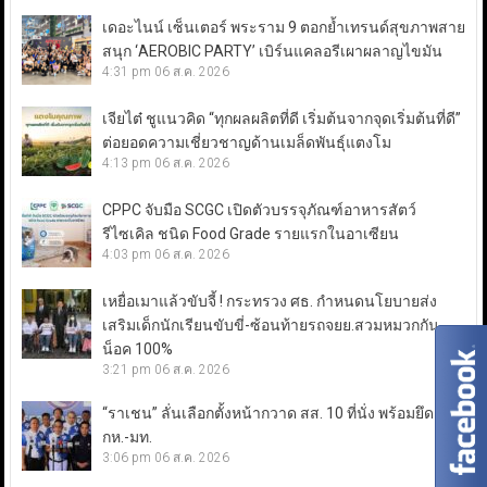
เดอะไนน์ เซ็นเตอร์ พระราม 9 ตอกย้ำเทรนด์สุขภาพสาย
สนุก ‘AEROBIC PARTY’ เบิร์นแคลอรีเผาผลาญไขมัน
4:31 pm
06 ส.ค. 2026
เจียไต๋ ชูแนวคิด “ทุกผลผลิตที่ดี เริ่มต้นจากจุดเริ่มต้นที่ดี”
ต่อยอดความเชี่ยวชาญด้านเมล็ดพันธุ์แตงโม
4:13 pm
06 ส.ค. 2026
CPPC จับมือ SCGC เปิดตัวบรรจุภัณฑ์อาหารสัตว์
รีไซเคิล ชนิด Food Grade รายแรกในอาเซียน
4:03 pm
06 ส.ค. 2026
เหยื่อเมาแล้วขับจี้ ! กระทรวง ศธ. กำหนดนโยบายส่ง
เสริมเด็กนักเรียนขับขี่-ซ้อนท้ายรถจยย.สวมหมวกกัน
น็อค 100%
3:21 pm
06 ส.ค. 2026
“ราเชน” ลั่นเลือกตั้งหน้ากวาด สส. 10 ที่นั่ง พร้อมยึดเก้าอี้
กห.-มท.
3:06 pm
06 ส.ค. 2026