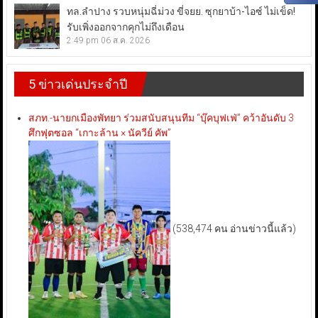
ทล.ลำปาง รวบหนุ่มฉี่ม่วง ขี่จยย. ซุกยาบ้า-ไอซ์ ไม่เข็ด!
รับเพิ่งออกจากคุกไม่ถึงเดือน
2:49 pm
06 ส.ค. 2026
5 ข่าวเด่นประจำปี
สภท.-นายกเมืองพัทยา ร่วมสนับสนุนทีม “บุ๊คบุฟเฟ่” คว้าอันดับ 3
ศึกฟุตซอล “เกาะล้าน × นัควีย์ คัพ”
(538,474 คน อ่านข่าวนี้แล้ว)