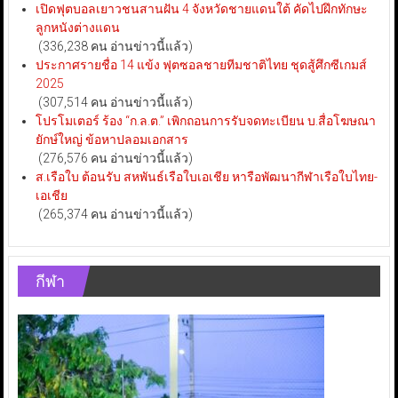
เปิดฟุตบอลเยาวชนสานฝัน 4 จังหวัดชายแดนใต้ คัดไปฝึกทักษะ
ลูกหนังต่างแดน
(336,238 คน อ่านข่าวนี้แล้ว)
ประกาศรายชื่อ 14 แข้ง ฟุตซอลชายทีมชาติไทย ชุดสู้ศึกซีเกมส์
2025
(307,514 คน อ่านข่าวนี้แล้ว)
โปรโมเตอร์ ร้อง “ก.ล.ต.” เพิกถอนการรับจดทะเบียน บ.สื่อโฆษณา
ยักษ์ใหญ่ ข้อหาปลอมเอกสาร
(276,576 คน อ่านข่าวนี้แล้ว)
ส.เรือใบ ต้อนรับ สหพันธ์เรือใบเอเชีย หารือพัฒนากีฬาเรือใบไทย-
เอเชีย
(265,374 คน อ่านข่าวนี้แล้ว)
กีฬา