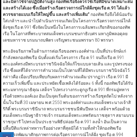
และมีค่าใช้จ่ายปฏิบัติงานสูง กองทัพเรือจึงควรใช้เรือที่มีขนาดเหมาะสม
และสร้างได้เอง ซึ่งเมื่อสร้างเรือตรวจการณ์ใกล้ฝั่งชุดเรือ ต.
91
ได้แล้ว
ควรขยายแบบเรือให้ใหญ่ขึ้น และสร้างเพิ่มเติม
”
กองทัพเรือจึงได้น้อมรับ
ใส่เกล้าฯ และนำไปดำเนินการจนเกิดเป็นโครงการเรือตรวจการณ์ใกล้
ฝั่งชุดเรือ ต.991 ซึ่งจัดเป็นหนึ่งในโครงการเฉลิมพระเกียรติของกองทัพ
เรือ ในโอกาสที่พระบาทสมเด็จพระบรมชนกาธิเบศร มหาภูมิพลอดุลย
เดชมหาราช บรมนาถบพิตร เจริญพระชนมพรรษา 80 พรรษา
พระอัจฉริยภาพในด้านการต่อเรือของพระองค์ท่าน เป็นที่ประจักษ์แก่
กำลังพลกองทัพเรือ นับตั้งแต่เริ่มโครงการ เรือ ต.91 จนถึงเรือ ต.991
พระองค์ทรงมีพระบรมราชวินิจฉัยให้แก้ไขแบบลายเส้น และรูปทรงของ
เรือ ซึ่งผลที่ได้จากการคำนวณเป็นไปตามที่ได้มีพระบรมราชวินิจฉัยไว้
กล่าวคือ เมื่อเปรียบเทียบกับผลการคำนวณเดิม ปรากฏว่า เรือ ต.991 มี
ความเร็วเพิ่มขึ้น และประหยัดเชื้อเพลิงได้ร้อยละ 6 ทั้งนี้ กองทัพเรือได้รับ
พระมหากรุณาธิคุณ เสด็จฯ ไปทรงวางกระดูกงูเรือ ต.991 ที่กรมอู่ทหาร
เรือด้วยพระองค์เอง อันเป็นจุดเริ่มต้นของการสร้างเรือชุดถัดไป หลังจาก
นั้นในวันที่ 30 เมษายน พ.ศ.2550 พระองค์ท่านและสมเด็จพระนางเจ้าสิ
ริกิติ์ พระบรมราชินีนาถ พระบรมราชชนนีพันปีหลวง เสด็จฯ พร้อมด้วย
สมเด็จพระกนิษฐาธิราชเจ้า กรมสมเด็จพระเทพรัตนราชสุดาฯ สยามบรม
ราชกุมารี ไปทรงเป็นประธานพิธีปล่อยเรือ ต.991 ลงน้ำ อันเป็นความ
ปลื้มปีติแก่เหล่าทหารเรืออย่างหาที่สุดมิได้ รวมทั้งทำให้กองทัพเรือ
สามารถพัฒนาศักยภาพการต่อเรือตรวจการณ์ใกล้ฝั่ง ชุดเรือ ต.994