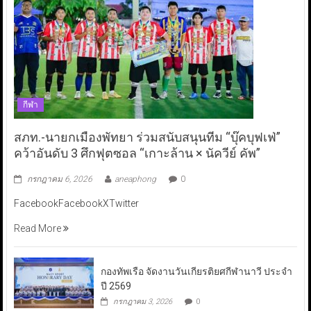
กีฬา
สภท.-นายกเมืองพัทยา ร่วมสนับสนุนทีม “บุ๊คบุฟเฟ่”
คว้าอันดับ 3 ศึกฟุตซอล “เกาะล้าน × นัควีย์ คัพ”
กรกฎาคม 6, 2026
aneaphong
0
FacebookFacebookXTwitter
Read More
กองทัพเรือ จัดงานวันเกียรติยศกีฬานาวี ประจำ
ปี 2569
กรกฎาคม 3, 2026
0