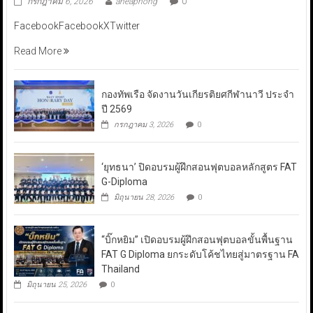
กรกฎาคม 6, 2026
aneaphong
0
FacebookFacebookXTwitter
Read More
กองทัพเรือ จัดงานวันเกียรติยศกีฬานาวี ประจำ
ปี 2569
กรกฎาคม 3, 2026
0
‘ยุทธนา’ ปิดอบรมผู้ฝึกสอนฟุตบอลหลักสูตร FAT
G-Diploma
มิถุนายน 28, 2026
0
“บิ๊กหยิม” เปิดอบรมผู้ฝึกสอนฟุตบอลขั้นพื้นฐาน
FAT G Diploma ยกระดับโค้ชไทยสู่มาตรฐาน FA
Thailand
มิถุนายน 25, 2026
0