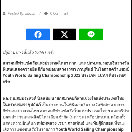
Posted By: admin
0 Comment
มีผู้อ่านข่าวนี้แล้ว 22581 ครั้ง
สมาคมกีฬาแข่งเรือแห่งประเทศไทยฯ กกท. และ ปตท.สผ. มอบเงินรางวัล
พิเศษแสดงความยินดีกับ หม่อมหลวง เวฆา ภานุพันธ์ ในโอกาสคว้าแชมป์
Youth World Sailing Championship 2023 ประเภท ILCA4 ที่ประเทศ
กรีซ
พล.ร.อ.สมประสงค์ นิลสมัย นายกสมาคมกีฬาแข่งเรือแห่งประเทศไทย
ในพระบรมราชูปถัมภ์
เป็นประธานในพิธีมอบเงินรางวัลพิเศษ จากการ
กีฬาแห่งประเทศไทย สมาคมกีฬาแข่งเรือใบแห่งประเทศไทยฯ และบริษัท
ปตท.สำรวจและผลิตปิโตรเลียม จำกัด (มหาชน) หรือ ปตท.สผ. พร้อมทั้ง
แสดงความยินดีแก่
หม่อมหลวง เวฆา ภาณุพันธ์
และ
ทีมผู้ฝึกสอน
ที่ชนะ
เลิศการแข่งขันเรือใบรายการ
Youth World Sailing Championship