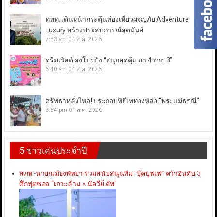
ททท. เดินหน้ากระตุ้นท่องเที่ยวผจญภัย Adventure
Luxury สร้างประสบการณ์สุดมันส์
7:53 am
04 ส.ค. 2026
ดรีมเวิลด์ ส่งโปรปัง “สนุกสุดคุ้ม มา 4 จ่าย 3”
6:40 am
04 ส.ค. 2026
ศรัทธาหลั่งไหล! ประกอบพิธีเททองหล่อ “พระแม่ธรณี”
3:34 pm
01 ส.ค. 2026
5 ข่าวเด่นประจำปี
สภท.-นายกเมืองพัทยา ร่วมสนับสนุนทีม “บุ๊คบุฟเฟ่” คว้าอันดับ 3
ศึกฟุตซอล “เกาะล้าน × นัควีย์ คัพ”