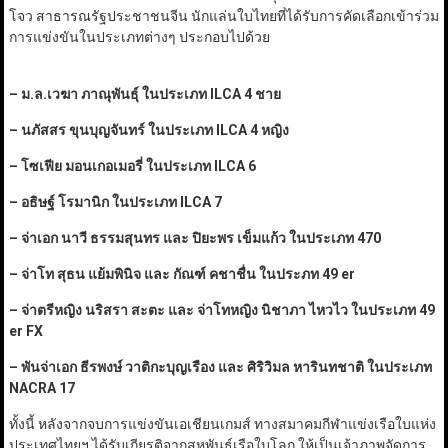
โจว สาธารณรัฐประชาชนจีน นักแล่นใบไทยที่ได้รับการคัดเลือกเข้าร่วม
การแข่งขันในประเภทต่างๆ ประกอบไปด้วย
–
ม.ล.เวฆา ภาณุพันธุ์ ในประเภท
ILCA 4
ชาย
–
นภัสสร ขุนบุญจันทร์ ในประเภท
ILCA 4
หญิง
–
โซเฟีย มอนเกอเมอรี่ ในประเภท
ILCA 6
–
อธิษฐ์ โรมานิก ในประเภท
ILCA 7
–
จ่าเอก นาวี ธรรมสุนทร และ ปิยะพร เข็มแก้ว ในประเภท
470
–
จ่าโท สุธน แย้มพินิจ และ กัณฑ์ คชาชื่น ในประภท
49 er
–
จ่าตรีหญิง นริสรา สะตะ และ จ่าโทหญิง นิชาภา ไหวไว ในประเภท
49
er FX
–
พันจ่าเอก ธีรพงษ์ วาติกะบุญเรือง และ ศิริวิมล หารินทชาติ ในประเภท
NACRA 17
ทั้งนี้ หลังจากจบการแข่งขันเอเชียนเกมส์ ทางสมาคมกีฬาแข่งเรือใบแห่ง
ประเทศไทยฯ ได้รับเกียรติจากสหพันธ์เรือใบโลก ให้เป็นเจ้าภาพจัดการ