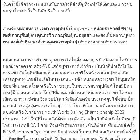
ในครั้งนี้เชื่อว่าจะเป็นแรงบันดาลใจที่สำคัญที่จะทำให้เด็กและเยาวชน
คนรุ่นใหม่สนใจในกีฬาเรือใบมากขึ้น
สำหรับ
หม่อมหลวง เวฆา ภาณุพันธ์
เป็นบุตรของ
หม่อมราชวงศ์ พีรานุ
พงศ์ ภาณุพันธุ์
กับ
คุณกรวิก ภาณุพันธุ์ ณ อยุธยา
และยังเป็นหลานปู่ของ
พระองค์เจ้าพีระพงศ์ ภาณุเดช ภาณุพันธุ์
เจ้าของฉายาเจ้าดาราทอง
หม่อมหลวง เวฆา เริ่มเข้าสู่วงการเรือใบตั้งแต่อายุ 8 ปี เนื่องจากได้รับการ
ปลูกฝังจากครอบครัว ซึ่งมี เสด็จปู่พระองค์เจ้าพีระ เป็นนักกีฬาเรือใบใน
การแข่งขันโอลิมปิคเกมส์ และคุณตา นายวิโรจน์ นวลแข ผู้ชนะเลิศ
เหรียญทองซีเกมส์ในเรือใบประเภท J24 ซึ่ง หม่อมหลวงเวฆา ได้ทุ่มเทฝึก
ซ้อม ที่สมาคมสโมสรเรือใบราชวรุณ ในพระบรมราชูปถัมภ์ โดยมีบิดา
เป็นผู้ฝึกสอนมาตลอด โดยปีที่ผ่านมาที่ผ่านมา หม่อมหลวงเวฆา ได้ชนะ
เลิศรายการแข่งขันชิงแชมป์โลก ที่เมืองโบดรัม ประเทศตุรกี ซึ่งนับเป็น
ความสำเร็จสูงสุดของเรือใบ optimist ในเวทีโลก ก่อนที่จะชนะเลิศการ
แข่งขันเรือใบรายการ Youth World Sailing Championship 2023
ประเภท ILCA4 ในปีนี้ และยังได้รับการคัดเลือกเป็นนักกีฬาเรือใบทีมชาติ
ไทย ประเภท ILCA 4 ชาย ที่จะเข้าร่วมการแข่งขันกีฬาเอเชียนเกมส์ ครั้ง
ที่ 19 ที่ สาธารณรัฐประชาชนจีน สำหรับ ในส่วนกีฬาเอเชียนเกมส์ ครั้งที่
19 ที่จะจัดขึ้น ระหว่างวันที่ 23 กันยายน – 8 ตุลาคม 2566 ณ เมืองหาง