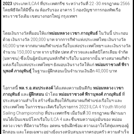
2023
ประเภท ILCA4 ที่ประเทศกรีซ ระหว่างวันที่ 22 -30 กรกฎาคม 2566
โดยพิธีจัดให้มีขึ้น ณ ห้องรับรอง อาคาร 5 กองบัญชาการกองทัพเรือ
พระราชวังเดิม เขตบางกอกใหญ่ กรุงเทพฯ
โดยเงินรางวัลที่มอบให้แก่
หม่อมหลวง เวฆา
ภาณุพันธ์
ในวันนี้ ประกอบ
ด้วย เงินรางวัล 200,000 บาท จากการกีฬาแห่งประเทศไทย เงินรางวัล
60,000 บาท จากสมาคมกีฬาแข่งเรือใบแห่งประเทศไทยฯ และเงินรางวัล
จำนวน 150,000 บาท จาก บริษัท ปตท.สำรวจและผลิตปิโตรเลียม จำกัด
(มหาชน) ซึ่งเป็นผู้สนับสนุนหลักกีฬาเรือใบ นอกจากนั้น ทางสมาคมกีฬา
แห่งเรือใบแห่งประเทศไทยฯ ยังมอบเงินรางวัลให้แก่
หม่อมราชวงศ์ พีรา
นุพงศ์ ภาณุพันธุ์
ในฐานะผู้ฝึกสอนเป็นจำนวนเงินอีก 40,000 บาท
โอกาสนี้
พล.ร.อ.สมประสงค์
ได้แสดงความยินดีกับ
หม่อมหลวง เวฆา
ภาณุพันธ์
และ
ผู้ฝึกสอน
นำโดย
หม่อมราชวงศ์ พีรานุพงศ์ ภาณุพันธ์
ที่
ประสบความสำเร็จ สร้างชื่อเสียงให้กับสมาคมกีฬาแข่งเรือใบฯ และ
ประเทศไทย ในการชนะเลิศเรือใบรายการ 2023 ILCA 4 Youth World
Sailing Championship ที่ประเทศกรีซ เมื่อวันที่ 30 กรกฎาคม ที่ผ่านมา
จนได้เป็นแชมป์โลกเรือใบ ILCA 4 และชื่นชมความมุ่งมั่นของ หม่อม
หลวง เวฆา ที่มีความวิริยะ อดทน ขยันฝึกซ้อม ความเอาใจใส่ทุ่มเทของผู้
ฝึกสอน และโดยเฉพาะอย่างยิ่งแรงสนับสนุนจากครอบครัว ความสำเร็จ