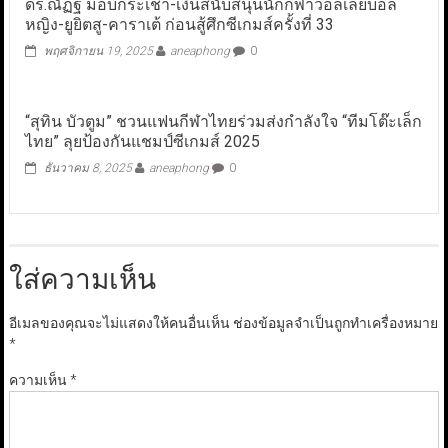
ดร.ณัฏฐ์ มอบกระเช้า-เงินสนับสนุนนักกีฬาวอลเลย์บอล
หญิง-ยูยิตสู-คาราเต้ ก่อนสู้ศึกซีเกมส์ครั้งที่ 33
พฤศจิกายน 19, 2025
aneaphong
0
“สุทิน บัวตูม” ชวนแฟนกีฬาไทยร่วมส่งกำลังใจ “ทีมโต๊ะเล็ก
ไทย” ลุยป้องกันแชมป์ซีเกมส์ 2025
ธันวาคม 8, 2025
aneaphong
0
ใส่ความเห็น
อีเมลของคุณจะไม่แสดงให้คนอื่นเห็น
ช่องข้อมูลจำเป็นถูกทำเครื่องหมาย
*
ความเห็น
*