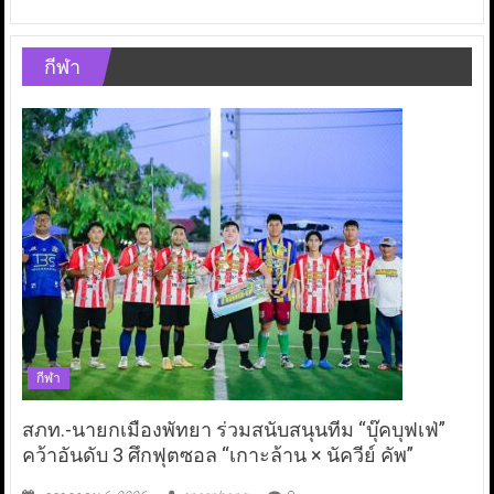
กีฬา
กีฬา
สภท.-นายกเมืองพัทยา ร่วมสนับสนุนทีม “บุ๊คบุฟเฟ่”
คว้าอันดับ 3 ศึกฟุตซอล “เกาะล้าน × นัควีย์ คัพ”