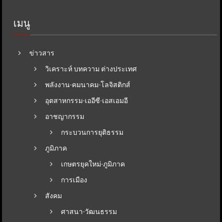
เมนู
ข่าวสาร
วิเคราะห์ บทความ ต่างประเทศ
พลังงาน-คมนาคม-โลจิสติกส์
อุตสาหกรรม-เออีซี-เอสเอมอี
อาชญากรรม
กระบวนการยุติธรรม
ภูมิภาค
เกษตรยุคใหม่-ภูมิภาค
การเมือง
สังคม
ศาสนา-วัฒนธรรม