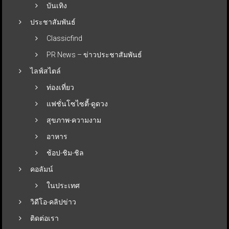
บันเทิง
ประชาสัมพันธ์
Classicfind
PR News – ข่าวประชาสัมพันธ์
ไลฟ์สไตล์
ท่องเที่ยว
แฟชั่นโซไซตี้-ดูดวง
สุขภาพ-ความงาม
อาหาร
ช้อป-ชิม-ชิล
คอลัมน์
ในประเทศ
วิดีโอ-คลิปข่าว
ติดต่อเรา