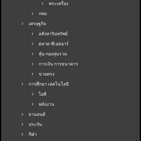
พระเครื่อง
กทม
เศรษฐกิจ
อสังหาริมทรัพย์
ตลาด-ซีเอสอาร์
หุ้น-กองทุนรวม
การเงิน การธนาคาร
ขายตรง
การศึกษา เทคโนโลยี
ไอที
พลังงาน
ยานยนต์
ประกัน
กีฬา