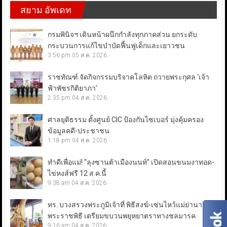
สยาม อัพเดท
กรมพินิจฯ เดินหน้าผนึกกำลังทุกภาคส่วน ยกระดับ
กระบวนการแก้ไขบำบัดฟื้นฟูเด็กและเยาวชน
3:56 pm
05 ส.ค. 2026
ราชทัณฑ์ จัดกิจกรรมบริจาคโลหิต ถวายพระกุศล ‘เจ้า
ฟ้าพัชรกิติยาภา’
2:35 pm
04 ส.ค. 2026
ศาลยุติธรรม ตั้งศูนย์ CIC ป้องกันไซเบอร์ มุ่งคุ้มครอง
ข้อมูลคดี-ประชาชน
1:18 pm
04 ส.ค. 2026
ทำดีเพื่อแม่! “ลุงซานต้าเมืองนนท์” เปิดสอนขนมงาทอด-
ไข่หงส์ฟรี 12 ส.ค.นี้
9:38 am
04 ส.ค. 2026
ทร. บวงสรวงพระภูมิเจ้าที่ พิธีสงฆ์-เซ่นไหว้แม่ย่านางเรือ
พระราชพิธี เตรียมขบวนพยุหยาตราทางชลมารค
9:16 am
04 ส.ค. 2026