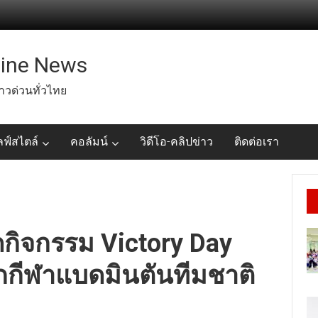
line News
่าวด่วนทั่วไทย
ลฟ์สไตล์
คอลัมน์
วิดีโอ-คลิปข่าว
ติดต่อเรา
ดกิจกรรม Victory Day
ักกีฬาแบดมินตันทีมชาติ