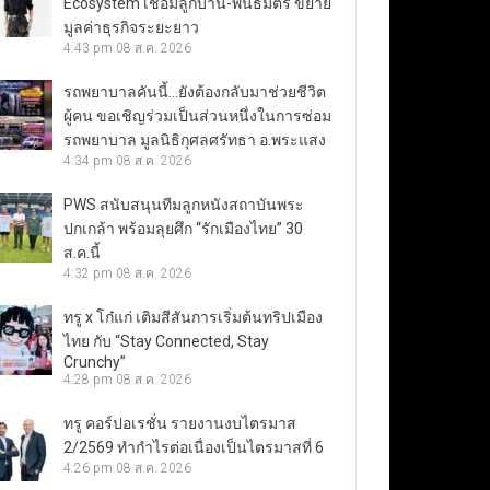
Ecosystem เชื่อมลูกบ้าน-พันธมิตร ขยาย
มูลค่าธุรกิจระยะยาว
4:43 pm
08 ส.ค. 2026
รถพยาบาลคันนี้…ยังต้องกลับมาช่วยชีวิต
ผู้คน ขอเชิญร่วมเป็นส่วนหนึ่งในการซ่อม
รถพยาบาล มูลนิธิกุศลศรัทธา อ.พระแสง
4:34 pm
08 ส.ค. 2026
PWS สนับสนุนทีมลูกหนังสถาบันพระ
ปกเกล้า พร้อมลุยศึก “รักเมืองไทย” 30
ส.ค.นี้
4:32 pm
08 ส.ค. 2026
ทรู x โก๋แก่ เติมสีสันการเริ่มต้นทริปเมือง
ไทย กับ “Stay Connected, Stay
Crunchy”
4:28 pm
08 ส.ค. 2026
ทรู คอร์ปอเรชั่น รายงานงบไตรมาส
2/2569 ทำกำไรต่อเนื่องเป็นไตรมาสที่ 6
4:26 pm
08 ส.ค. 2026