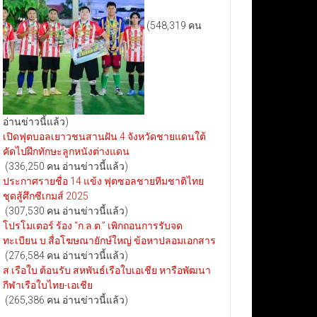
(548,319 คน
อ่านข่าวนี้แล้ว)
เปิดฟุตบอลเยาวชนสานฝัน 4 จังหวัดชายแดนใต้
คัดไปฝึกทักษะลูกหนังต่างแดน
(336,250 คน อ่านข่าวนี้แล้ว)
ประกาศรายชื่อ 14 แข้ง ฟุตซอลชายทีมชาติไทย
ชุดสู้ศึกซีเกมส์ 2025
(307,530 คน อ่านข่าวนี้แล้ว)
โปรโมเตอร์ ร้อง “ก.ล.ต.” เพิกถอนการรับจด
ทะเบียน บ.สื่อโฆษณายักษ์ใหญ่ ข้อหาปลอมเอกสาร
(276,584 คน อ่านข่าวนี้แล้ว)
ส.เรือใบ ต้อนรับ สหพันธ์เรือใบเอเชีย หารือพัฒนา
กีฬาเรือใบไทย-เอเชีย
(265,386 คน อ่านข่าวนี้แล้ว)