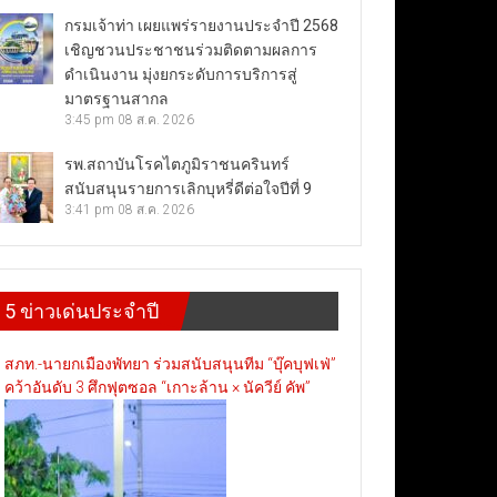
กรมเจ้าท่า เผยแพร่รายงานประจำปี 2568
เชิญชวนประชาชนร่วมติดตามผลการ
ดำเนินงาน มุ่งยกระดับการบริการสู่
มาตรฐานสากล
3:45 pm
08 ส.ค. 2026
รพ.สถาบันโรคไตภูมิราชนครินทร์
สนับสนุนรายการเลิกบุหรี่ดีต่อใจปีที่ 9
3:41 pm
08 ส.ค. 2026
5 ข่าวเด่นประจำปี
สภท.-นายกเมืองพัทยา ร่วมสนับสนุนทีม “บุ๊คบุฟเฟ่”
คว้าอันดับ 3 ศึกฟุตซอล “เกาะล้าน × นัควีย์ คัพ”