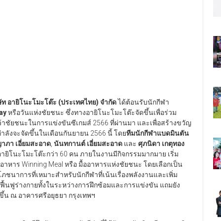
ิษัท อายิโนะโมะโต๊ะ (ประเทศไทย) จำกัด
ได้ต้อนรับนักกีฬา
ay
หรือวันแห่งชัยชนะ ซึ่งทางอายิโนะโมะโต๊ะจัดขึ้นเพื่อร่วม
ว้าชัยชนะในการแข่งขันซีเกมส์ 2566 ที่ผ่านมา และเพื่อสร้างขวัญ
กำลังจะจัดขึ้นในเดือนกันยายน 2566 นี้ โดย
ทีมนักกีฬาแบดมินตัน
าภา เอี่ยมสะอาด
,
นันทกานต์ เอี่ยมสะอาด
และ
ศุภนิดา เกตุทอง
ทอายิโนะโมะโต๊ะกว่า 60 คน ภายในงานมีกิจกรรมมากมาย เริ่ม
ำอาหาร Winning Meal หรือ มื้ออาหารแห่งชัยชนะ โดยเลือกเป็น
มีโภชนาการที่เหมาะสำหรับนักกีฬาที่เน้นเรื่องพลังงานและเพิ่ม
ยฟื้นฟูร่างกายทั้งในระหว่างการฝึกซ้อมและการแข่งขัน แถมยัง
ัดขึ้น ณ อาคารศรีอยุธยา กรุงเทพฯ