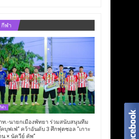
กีฬา
กีฬา
ภท.-นายกเมืองพัทยา ร่วมสนับสนุนทีม
ุ๊คบุฟเฟ่” คว้าอันดับ 3 ศึกฟุตซอล “เกาะ
าน × นัควีย์ คัพ”