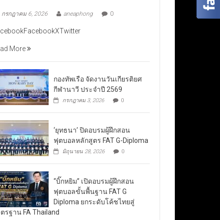
กรกฎาคม 6, 2026
aneaphong
0
cebookFacebookXTwitter
ad More
กองทัพเรือ จัดงานวันเกียรติยศ
กีฬานาวี ประจำปี 2569
กรกฎาคม 3, 2026
0
‘ยุทธนา’ ปิดอบรมผู้ฝึกสอน
ฟุตบอลหลักสูตร FAT G-Diploma
มิถุนายน 28, 2026
0
“บิ๊กหยิม” เปิดอบรมผู้ฝึกสอน
ฟุตบอลขั้นพื้นฐาน FAT G
Diploma ยกระดับโค้ชไทยสู่
ตรฐาน FA Thailand