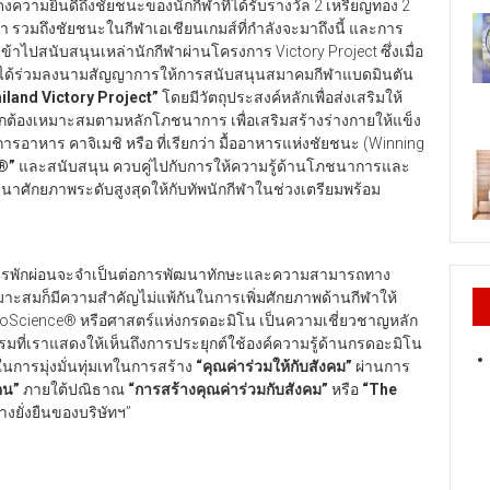
สดงความยินดีถึงชัยชนะของนักกีฬาที่ได้รับรางวัล 2 เหรียญทอง 2
า รวมถึงชัยชนะในกีฬาเอเชียนเกมส์ที่กำลังจะมาถึงนี้ และการ
้าไปสนับสนุนเหล่านักกีฬาผ่านโครงการ Victory Project ซึ่งเมื่อ
ยได้ร่วมลงนามสัญญาการให้การสนับสนุนสมาคมกีฬาแบดมินตัน
iland Victory Project”
โดยมีวัตถุประสงค์หลักเพื่อส่งเสริมให้
ูกต้องเหมาะสมตามหลักโภชนาการ เพื่อเสริมสร้างร่างกายให้แข็ง
อาหาร คาจิเมชิ หรือ ที่เรียกว่า มื้ออาหารแห่งชัยชนะ (Winning
ล®”
และสนับสนุน ควบคู่ไปกับการให้ความรู้ด้านโภชนาการและ
ฒนาศักยภาพระดับสูงสุดให้กับทัพนักกีฬาในช่วงเตรียมพร้อม
การพักผ่อนจะจำเป็นต่อการพัฒนาทักษะและความสามารถทาง
าะสมก็มีความสำคัญไม่แพ้กันในการเพิ่มศักยภาพด้านกีฬาให้
minoScience® หรือศาสตร์แห่งกรดอะมิโน เป็นความเชี่ยวชาญหลัก
กรรมที่เราแสดงให้เห็นถึงการประยุกต์ใช้องค์ความรู้ด้านกรดอะมิโน
การมุ่งมั่นทุ่มเทในการสร้าง
“
คุณค่าร่วมให้กับสังคม
”
ผ่านการ
คน
”
ภายใต้ปณิธาณ
“
การสร้างคุณค่าร่วมกับสังคม
”
หรือ
“The
างยั่งยืนของบริษัทฯ”