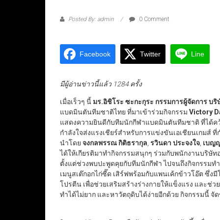
Posted By: admin
0 Comment
Facebook
Twitter
Line
มีผู้อ่านข่าวนี้แล้ว 1284 ครั้ง
เมื่อเร็วๆ นี้
มร.อิชิโระ ซะกะกุระ กรรมการผู้จัดการ บร
แบดมินตันทีมชาติไทย ที่มาเข้าร่วมกิจกรรม
Victory D
แสดงความยินดีกับทีมนักกีฬาแบดมินตันทีมชาติ ที่ได้ค
กำลังใจส่งแรงเชียร์สำหรับการแข่งขันเอเชียนเกมส์ ที่
นำโดย
จงกลพรรณ กิติธรากุล
,
รวินดา ประจงใจ
,
เบญญ
ได้ให้เกียรติมาทำกิจกรรมสนุกๆ ร่วมกับพนักงานบริษั
ตั้งแต่ช่วงพบปะพูดคุยกับทีมนักกีฬา ไปจนถึงกิจกรรมท
เมนูสเต๊กอกไก่ซี๊ด เสิร์ฟพร้อมกับแพนเค้กข้าวโอ๊ต ซึ่ง
โปรตีน เพื่อช่วยเสริมสร้างร่างกายให้แข็งแรง และช่ว
ทำได้ไม่ยาก และหาวัตถุดิบได้ง่ายอีกด้วย กิจกรรมนี้ จ