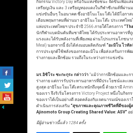
กิจกรรม Victory Day หรือวันแห่งชัยชนะ จัดขึ้นเพื่อแ
เหรียญเงิน และ 3 เหรียญทองแดงในกีฬาซีเกมส์ที่ผ่านม
แข่งขันอื่นๆ ในอนาคต ซึ่งอายิโนะโมะโต๊ะได้มีโอกาสเข
เดือนพฤษภาคมที่ผ่านมา อายิโนะโมะโต๊ะ ประเทศไท
แห่งประเทศไทยฯ ประจำปี 2566 ภายใต้โครงการ
“Tha
นักกีฬาแบดมินตันทีมชาติไทย ได้รับประทานอาหารที่ถ
แรงและได้รับพลังงานที่เพียงพอ ผ่านโปรแกรมโภชนาการ
Meal) นอกจากนี้ ยังได้ส่งมอบผลิตภัณฑ์
“อะมิโน ไวทั
การประยุกต์ใช้พลังของกรดอะมิโน เพื่อส่งเสริมการพั
ร่างกายและฝึกซ้อม รวมถึงในระหว่างการแข่งขัน
มร.อิชิโระ ซะกะกุระ กล่าวว่า
“แม้ว่าการฝึกซ้อมและ
ร่างกาย แต่การรับประทานอาหารที่มีประโยชน์และเหม
สูงสุด อายิโนะโมะโต๊ะตระหนักถึงจุดนี้ ด้วยเรามี A
ของเรา จึงริเริ่มโครงการ Victory Project หนึ่งในกิจ
ของเราได้เป็นอย่างดี สอดคล้องกับเจตนารมณ์ของเราใน
ดำเนินการส่งเสริม
“
สุขภาพและคุณภาพชีวิตที่ดีของผู้
Ajinomoto Group Creating Shared Value: ASV”
อย่
มีผู้อ่านข่าวนี้แล้ว 1284 ครั้ง