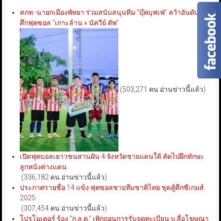
สภท.-นายกเมืองพัทยา ร่วมสนับสนุนทีม “บุ๊คบุฟเฟ่” คว้าอันดับ 3
ศึกฟุตซอล “เกาะล้าน × นัควีย์ คัพ”
(503,271 คน อ่านข่าวนี้แล้ว)
เปิดฟุตบอลเยาวชนสานฝัน 4 จังหวัดชายแดนใต้ คัดไปฝึกทักษะ
ลูกหนังต่างแดน
(336,182 คน อ่านข่าวนี้แล้ว)
ประกาศรายชื่อ 14 แข้ง ฟุตซอลชายทีมชาติไทย ชุดสู้ศึกซีเกมส์
2025
(307,454 คน อ่านข่าวนี้แล้ว)
โปรโมเตอร์ ร้อง “ก.ล.ต.” เพิกถอนการรับจดทะเบียน บ.สื่อโฆษณา