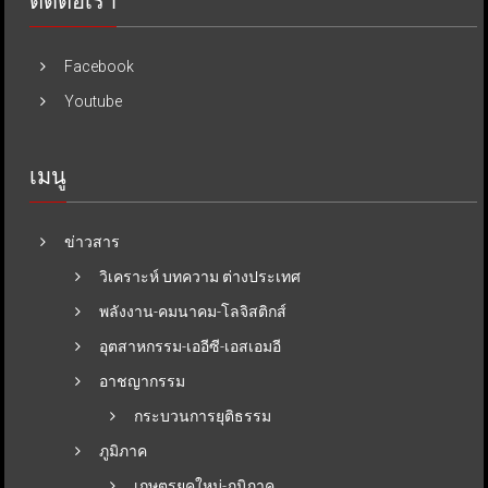
ติดต่อเรา
Facebook
Youtube
เมนู
ข่าวสาร
วิเคราะห์ บทความ ต่างประเทศ
พลังงาน-คมนาคม-โลจิสติกส์
อุตสาหกรรม-เออีซี-เอสเอมอี
อาชญากรรม
กระบวนการยุติธรรม
ภูมิภาค
เกษตรยุคใหม่-ภูมิภาค