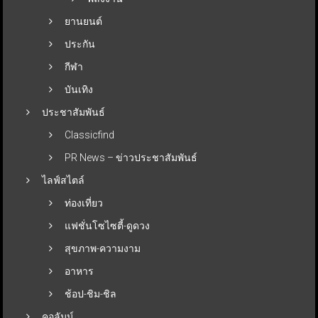
ยานยนต์
ประกัน
กีฬา
บันเทิง
ประชาสัมพันธ์
Classicfind
PR News – ข่าวประชาสัมพันธ์
ไลฟ์สไตล์
ท่องเที่ยว
แฟชั่นโซไซตี้-ดูดวง
สุขภาพ-ความงาม
อาหาร
ช้อป-ชิม-ชิล
คอลัมน์