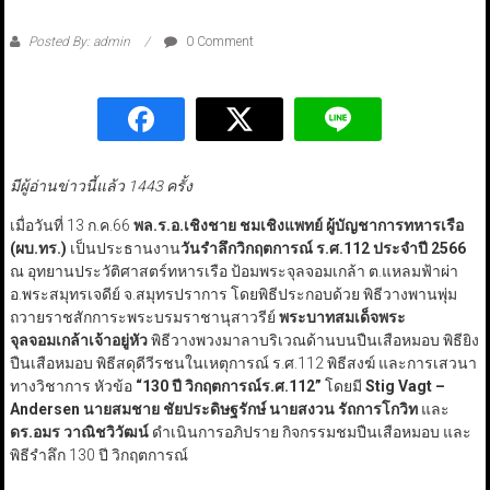
Posted By: admin
0 Comment
มีผู้อ่านข่าวนี้แล้ว 1443 ครั้ง
เมื่อวันที่ 13 ก.ค.66
พล.ร.อ.เชิงชาย ชมเชิงแพทย์
ผู้บัญชาการทหารเรือ
(ผบ.ทร.)
เป็นประธานงาน
วันรำลึกวิกฤตการณ์ ร.ศ.112 ประจำปี 2566
ณ อุทยานประวัติศาสตร์ทหารเรือ ป้อมพระจุลจอมเกล้า ต.แหลมฟ้าผ่า
อ.พระสมุทรเจดีย์ จ.สมุทรปราการ โดยพิธีประกอบด้วย พิธีวางพานพุ่ม
ถวายราชสักการะพระบรมราชานุสาวรีย์
พระบาทสมเด็จพระ
จุลจอมเกล้าเจ้าอยู่หัว
พิธีวางพวงมาลาบริเวณด้านบนปืนเสือหมอบ พิธียิง
ปืนเสือหมอบ พิธีสดุดีวีรชนในเหตุการณ์ ร.ศ.112 พิธีสงฆ์ และการเสวนา
ทางวิชาการ หัวข้อ
“130 ปี วิกฤตการณ์ร.ศ.112”
โดยมี
Stig Vagt –
Andersen
นายสมชาย ชัยประดิษฐรักษ์
นายสงวน รัถการโกวิท
และ
ดร.อมร
วาณิชวิวัฒน์
ดำเนินการอภิปราย กิจกรรมชมปืนเสือหมอบ และ
พิธีรำลึก 130 ปี วิกฤตการณ์