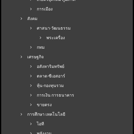
การเมือง
สังคม
ศาสนา-วัฒนธรรม
พระเครื่อง
กทม
เศรษฐกิจ
อสังหาริมทรัพย์
ตลาด-ซีเอสอาร์
หุ้น-กองทุนรวม
การเงิน การธนาคาร
ขายตรง
การศึกษา เทคโนโลยี
ไอที
พลังงาน