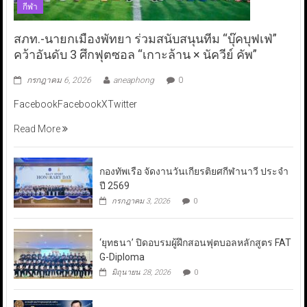
กีฬา
สภท.-นายกเมืองพัทยา ร่วมสนับสนุนทีม “บุ๊คบุฟเฟ่”
คว้าอันดับ 3 ศึกฟุตซอล “เกาะล้าน × นัควีย์ คัพ”
กรกฎาคม 6, 2026
aneaphong
0
FacebookFacebookXTwitter
Read More
กองทัพเรือ จัดงานวันเกียรติยศกีฬานาวี ประจำ
ปี 2569
กรกฎาคม 3, 2026
0
‘ยุทธนา’ ปิดอบรมผู้ฝึกสอนฟุตบอลหลักสูตร FAT
G-Diploma
มิถุนายน 28, 2026
0