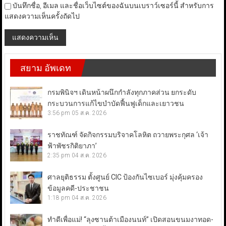
บันทึกชื่อ, อีเมล และชื่อเว็บไซต์ของฉันบนเบราว์เซอร์นี้ สำหรับการ
แสดงความเห็นครั้งถัดไป
สยาม อัพเดท
กรมพินิจฯ เดินหน้าผนึกกำลังทุกภาคส่วน ยกระดับ
กระบวนการแก้ไขบำบัดฟื้นฟูเด็กและเยาวชน
3:56 pm
05 ส.ค. 2026
ราชทัณฑ์ จัดกิจกรรมบริจาคโลหิต ถวายพระกุศล ‘เจ้า
ฟ้าพัชรกิติยาภา’
2:35 pm
04 ส.ค. 2026
ศาลยุติธรรม ตั้งศูนย์ CIC ป้องกันไซเบอร์ มุ่งคุ้มครอง
ข้อมูลคดี-ประชาชน
1:18 pm
04 ส.ค. 2026
ทำดีเพื่อแม่! “ลุงซานต้าเมืองนนท์” เปิดสอนขนมงาทอด-