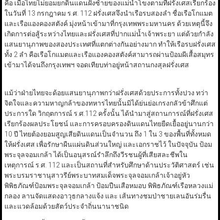
คือ เมื่อไทยไม่ยอมยกดินแดนฝั่งซ้ายของแม่น้ำโขงตามที่ฝรั่งเศสเรียกร้อง
ในวันที่ 13 กรกฎาคม ร.ศ. 112 ฝรั่งเศสจึงนำเรือรบสองลำ ชื่อเรือโกแมต
และเรือแองคองสตังค์ มุ่งหน้าเข้ามาที่กรุงเทพพระมหานคร ด้วยเหตุนี้จึง
เกิดการต่อสู้ระหว่างไทยและฝรั่งเศสที่ปากแม่น้ำเจ้าพระยา แต่ด้วยกำลัง
แสนยานุภาพของสองประเทศที่แตกต่างกันอย่างมาก ทำให้เรือรบฝรั่งเศส
ทั้ง 2 ลำ คือเรือโกแมตและเรือแองคองสตังค์สามารถผ่านป้อมผีเสื้อสมุทร
เข้ามาได้จนถึงกรุงเทพฯ จอดเทียบท่าอยู่หน้าสถานกงสุลฝรั่งเศส
แม้ว่าฝ่ายไทยจะด้อยแสนยานุภาพกว่าฝรั่งเศสด้วยประการทั้งปวง ทว่า
จิตใจและความหาญกล้าของทหารไทยนั้นมิได้ย่นย่อเกรงกลัวข้าศึกแต่
ประการใด วิกฤตการณ์ ร.ศ.112 ครั้งนั้น ได้นำมาสู่สถานการณ์ที่ฝรั่งเศส
เรียกร้องผลประโยชน์ และการครอบครองดินแดนไทยยืดเยื้ออยู่นานกว่า
10 ปี ไทยต้องยอมสูญเสียดินแดนเป็นจำนวน ถึง 1 ใน 3 ของพื้นที่ทั้งหมด
ให้ฝรั่งเศส เพื่อรักษาผืนแผ่นดินส่วนใหญ่ และเอกราชไว้ ในปัจจุบัน ป้อม
พระจุลจอมเกล้า ได้เป็นอนุสรณ์รำลึกถึงวีรชนผู้ที่เสียสละชีพใน
เหตุการณ์ ร.ศ. 112 และเป็นสถานที่สำหรับศึกษาด้านประวัติศาสตร์ เช่น
พระบรมราชานุสาวรีย์พระบาทสมเด็จพระจุลจอมเกล้าเจ้าอยู่หัว
พิพิธภัณฑ์ป้อมพระจุลจอมเกล้า ป้อมปืนเสือหมอบ พิพิธภัณฑ์เรือหลวงแม่
กลอง ลานจัดแสดงอาวุธกลางแจ้ง และ เส้นทางชมป่าชายเลนอันร่มรื่น
และแวดล้อมด้วยสัตว์ประจำถิ่นนานาชนิด