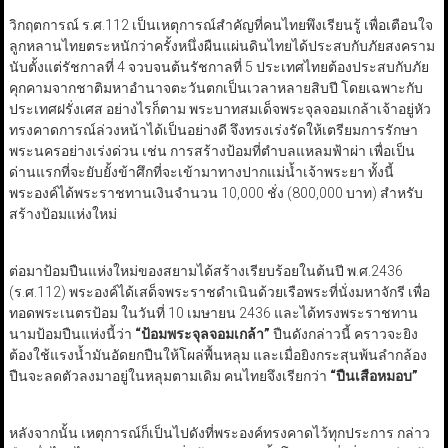
วิกฤตการณ์ ร.ศ.112 เป็นเหตุการณ์สำคัญที่คนไทยพึงเรียนรู้ เพื่อเตือนใจ
ลูกหลานไทยตระหนักว่าครั้งหนึ่งผืนแผ่นดินไทยได้ประสบกับภัยสงคราม
นับตั้งแต่รัชกาลที่ 4 จวบจนต้นรัชกาลที่ 5 ประเทศไทยต้องประสบกับภัย
คุกคามจากชาติมหาอำนาจตะวันตกเป็นเวลาหลายสิบปี โดยเฉพาะกับ
ประเทศฝรั่งเศส อย่างไรก็ตาม พระบาทสมเด็จพระจุลจอมเกล้าเจ้าอยู่หัว
ทรงคาดการณ์ล่วงหน้าได้เป็นอย่างดี จึงทรงเร่งรัดให้เตรียมการรักษา
พระนครอย่างเร่งด่วน เช่น การสร้างป้อมที่ตำบลแหลมฟ้าผ่า เพื่อเป็น
ด่านแรกที่จะยับยั้งข้าศึกที่จะเข้ามาทางปากแม่น้ำเจ้าพระยา ทั้งนี้
พระองค์ได้พระราชทานเงินจำนวน 10,000 ชั่ง (800,000 บาท) สำหรับ
สร้างป้อมแห่งใหม่
ต่อมาป้อมปืนแห่งใหม่ของสยามได้สร้างเรียบร้อยในต้นปี พ.ศ.2436
(ร.ศ.112) พระองค์ได้เสด็จพระราชดำเนินด้วยเรือพระที่นั่งมหาจักรี เพื่อ
ทอดพระเนตรป้อม ในวันที่ 10 เมษายน 2436 และได้ทรงพระราชทาน
นามป้อมปืนแห่งนี้ว่า
“ป้อมพระจุลจอมเกล้า”
ปืนดังกล่าวนี้ คราวจะยิง
ต้องใช้แรงน้ำมันอัดยกปืนให้โผล่พื้นหลุม และเมื่อยิงกระสุนพ้นลำกล้อง
ปืนจะลดตัวลงมาอยู่ในหลุมตามเดิม คนไทยจึงเรียกว่า
“ปืนเสือหมอบ”
หลังจากนั้น เหตุการณ์ก็เป็นไปดังที่พระองค์ทรงคาดไว้ทุกประการ กล่าว