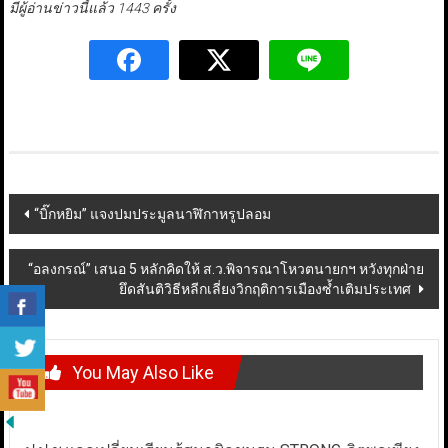
มีผู้อ่านข่าวนี้แล้ว 1443 ครั้ง
Post
“บิ๊กหยิม” แจงปมประมูลนาฬิกาหรูปลอม
navigation
“อลงกรณ์” เสนอ 5 หลักคิดให้ ส.ว.พิจารณาโหวตนายกฯ หวังทุกฝ่าย
ยึดสันติวิธีหลีกเลี่ยงวิกฤติการเมืองซ้ำเติมประเทศ
You May Also Like