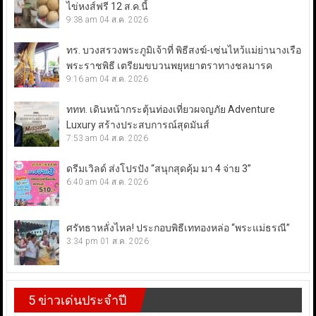
ไข่หงส์ฟรี 12 ส.ค.นี้
9:38 am
04 ส.ค. 2026
ทร. บวงสรวงพระภูมิเจ้าที่ พิธีสงฆ์-เซ่นไหว้แม่ย่านางเรือ
พระราชพิธี เตรียมขบวนพยุหยาตราทางชลมารค
9:16 am
04 ส.ค. 2026
ททท. เดินหน้ากระตุ้นท่องเที่ยวผจญภัย Adventure
Luxury สร้างประสบการณ์สุดมันส์
7:53 am
04 ส.ค. 2026
ดรีมเวิลด์ ส่งโปรปัง “สนุกสุดคุ้ม มา 4 จ่าย 3”
6:40 am
04 ส.ค. 2026
ศรัทธาหลั่งไหล! ประกอบพิธีเททองหล่อ “พระแม่ธรณี”
3:34 pm
01 ส.ค. 2026
5 ข่าวเด่นประจำปี