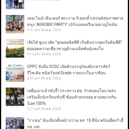
เดอะไนน์ เซ็นเตอร์ พระราม 9 ตอกย้ำเทรนด์สุขภาพสาย
สนุก ‘AEROBIC PARTY’ เบิร์นแคลอรีเผาผลาญไขมัน
4:31 pm
06 ส.ค. 2026
เจียไต๋ ชูแนวคิด “ทุกผลผลิตที่ดี เริ่มต้นจากจุดเริ่มต้นที่ดี”
ต่อยอดความเชี่ยวชาญด้านเมล็ดพันธุ์แตงโม
4:13 pm
06 ส.ค. 2026
CPPC จับมือ SCGC เปิดตัวบรรจุภัณฑ์อาหารสัตว์
รีไซเคิล ชนิด Food Grade รายแรกในอาเซียน
4:03 pm
06 ส.ค. 2026
เหยื่อเมาแล้วขับจี้ ! กระทรวง ศธ. กำหนดนโยบายส่ง
เสริมเด็กนักเรียนขับขี่-ซ้อนท้ายรถจยย.สวมหมวกกัน
น็อค 100%
3:21 pm
06 ส.ค. 2026
“ราเชน” ลั่นเลือกตั้งหน้ากวาด สส. 10 ที่นั่ง พร้อมยึดเก้าอี้
กห.-มท.