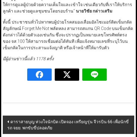
ให้การดูแลผู้ป่วยด้วยความเต็มใจและเข้าใจ เช่นเดียวกับที่เราให้บริการ
ลูกค้า และช่วยดูแลชุมชนโดยรอบร้าน”
นายวิชัย กล่าวเสริม
ทั้งนี้ ประชาชนทั่วไปหากพบผู้ป่วยโรคสมองเสื่อมอัลไซเมอร์ติดเข็มกลัด
สัญลักษณ์ Forget Me Not พลัดหลง สามารถสแกน QR Code บนเข็มกลัด
ดังกล่าวได้ด้วยตัวเองเช่นกัน ซึ่งจะปรากฏเป็นหมายเลขโทรศัพท์ตรง
ของ จส.100 ให้สามารถเชื่อมต่อได้ทันที เพื่อแจ้งหมายเลขที่ระบุไว้บน
เข็มกลัดในการประสานแจ้งญาติ หรือเจ้าหน้าที่ให้มารับตัว
มีผู้อ่านข่าวนี้แล้ว 1178 ครั้ง
Post
ดาราสายบุญ ห่วงใจนักบิด เปิดจอง เหรียญรุ่น จีวรบิน 66 เพื่อนักขี่
รถ จยย. พกขับขี่ปลอดภัย
navigation