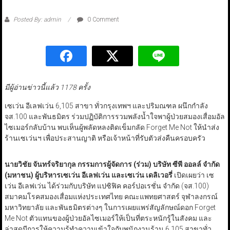
Posted By: admin
0 Comment
มีผู้อ่านข่าวนี้แล้ว 1178 ครั้ง
เซเว่น อีเลฟเว่น 6,105 สาขา ทั่วกรุงเทพฯ และปริมณฑล ผนึกกำลัง
จส.100 และพันธมิตร ร่วมปฏิบัติการรวมพลังน้ำใจพาผู้ป่วยสมองเสื่อมอัล
ไซเมอร์กลับบ้าน พบเห็นผู้พลัดหลงติดเข็มกลัด Forget Me Not ให้นำส่ง
ร้านเซเว่นฯ เพื่อประสานญาติ หรือเจ้าหน้าที่รับตัวส่งคืนครอบครัว
นายวิชัย จันทร์จริยากุล กรรมการผู้จัดการ (ร่วม) บริษัท ซีพี ออลล์ จำกัด
(มหาชน) ผู้บริหารเซเว่น อีเลฟเว่น และเซเว่น เดลิเวอรี่
เปิดเผยว่า เซ
เว่น อีเลฟเว่น ได้ร่วมกับบริษัท แปซิฟิค คอร์ปอเรชั่น จำกัด (จส.100)
สมาคมโรคสมองเสื่อมแห่งประเทศไทย คณะแพทยศาสตร์ จุฬาลงกรณ์
มหาวิทยาลัย และพันธมิตรต่างๆ ในการเผยแพร่สัญลักษณ์ดอก Forget
Me Not ตัวแทนของผู้ป่วยอัลไซเมอร์ให้เป็นที่ตระหนักรู้ในสังคม และ
ล่าสุดมีการให้ความรู้ทำความเข้าใจกับพนักงานร้าน 6,105 สาขาทั่ว