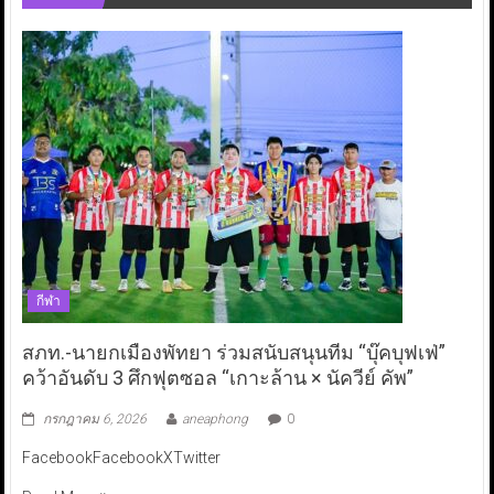
กีฬา
สภท.-นายกเมืองพัทยา ร่วมสนับสนุนทีม “บุ๊คบุฟเฟ่”
คว้าอันดับ 3 ศึกฟุตซอล “เกาะล้าน × นัควีย์ คัพ”
กรกฎาคม 6, 2026
aneaphong
0
FacebookFacebookXTwitter