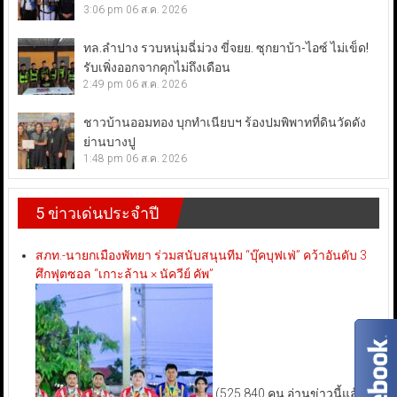
3:06 pm
06 ส.ค. 2026
ทล.ลำปาง รวบหนุ่มฉี่ม่วง ขี่จยย. ซุกยาบ้า-ไอซ์ ไม่เข็ด!
รับเพิ่งออกจากคุกไม่ถึงเดือน
2:49 pm
06 ส.ค. 2026
ชาวบ้านออมทอง บุกทำเนียบฯ ร้องปมพิพาทที่ดินวัดดัง
ย่านบางปู
1:48 pm
06 ส.ค. 2026
5 ข่าวเด่นประจำปี
สภท.-นายกเมืองพัทยา ร่วมสนับสนุนทีม “บุ๊คบุฟเฟ่” คว้าอันดับ 3
ศึกฟุตซอล “เกาะล้าน × นัควีย์ คัพ”
(525,840 คน อ่านข่าวนี้แล้ว)