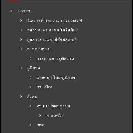
ข่าวสาร
วิเคราะห์ บทความ ต่างประเทศ
พลังงาน-คมนาคม-โลจิสติกส์
อุตสาหกรรม-เออีซี-เอสเอมอี
อาชญากรรม
กระบวนการยุติธรรม
ภูมิภาค
เกษตรยุคใหม่-ภูมิภาค
การเมือง
สังคม
ศาสนา-วัฒนธรรม
พระเครื่อง
กทม