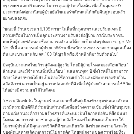
กรุงเทพฯ และปริมณฑล ในการดูแลผู้ป่วยเบื้องต้น เพื่อเป็นจุดรองรับ
ประสานส่งต่อกรณีพบผู้ป่วยอัลไซเมอร์พลัดหลงได้กลับคืนสู่ครอบครัว
อย่างปลอดภัย
“ขณะนี้ ร้านเซเว่นฯ 6,105 สาขาในพื้นที่กรุงเทพฯ และปริมณฑล มี
ความพร้อมในการเป็นจุดประสานงานรับส่งต่อผู้ป่วย กรณีประชาชน
พบเห็นผู้ป่วยพลัดหลงซึ่งสามารถสังเกตได้จากเข็มกลัดรูปดอก Forget Me
Not ที่เสื้อ สามารถนำผู้ป่วยมาที่ร้าน ซึ่งพนักงานของเราจะช่วยดูแลเบื้อง
ต้น และประสานกับ จส.100 ให้ญาติ หรือเจ้าหน้าที่มารับตัวต่อไป”
ปัจจุบันประเทศไทยก้าวสู่สังคมผู้สูงวัย โดยมีผู้ป่วยโรคสมองเสื่อมเกือบ 1
ล้านคน และมีจำนวนเพิ่มขึ้นเกือบ 1 แสนคนทุกๆ ปี ซึ่งโรคนี้ไม่สามารถ
รักษาให้หายขาดได้ จำเป็นต้องใช้ความเข้าใจ และมีระบบรองรับด้าน
สวัสดิภาพ ความเป็นอยู่ ความปลอดภัยที่ดี เพื่อให้ผู้ป่วยยังสามารถใช้ชีวิต
ได้อย่างมีความสุขได้ในสังคม
“เซเว่น อีเลฟเว่น ในฐานะร้านสะดวกซื้อที่อยู่เคียงข้างชุมชนและสังคม
เรามีความยินดีที่ได้ร่วมเป็นส่วนหนึ่งเพื่อสร้างความเข้มแข็งให้กับชุมชน
ตามปณิธานองค์กรร่วมสร้างสรรค์และแบ่งปันโอกาสต่อกัน ที่ยึดมั่นมา
โดยตลอด การเข้ามาช่วยดูแลผู้ป่วยอัลไซเมอร์ไม่เพียงแต่เป็นการให้
โอกาสผู้ป่วยได้มีคุณภาพชีวิตที่ดี ขณะเดียวกัน ยังช่วยลดความกังวลใจ
ของผู้ดูแลหากเกิดเหตุการณ์ไม่คาดคิด โดยพนักงานของเราพร้อมที่จะ