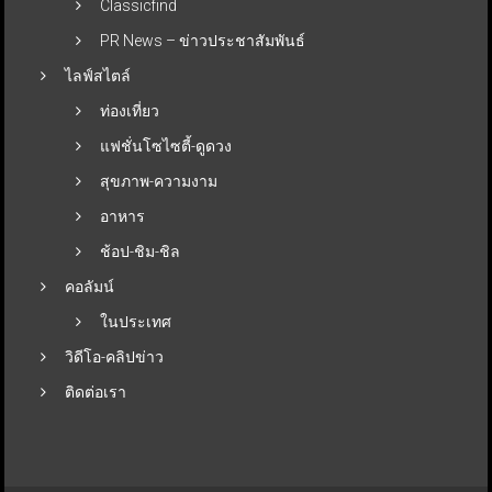
Classicfind
PR News – ข่าวประชาสัมพันธ์
ไลฟ์สไตล์
ท่องเที่ยว
แฟชั่นโซไซตี้-ดูดวง
สุขภาพ-ความงาม
อาหาร
ช้อป-ชิม-ชิล
คอลัมน์
ในประเทศ
วิดีโอ-คลิปข่าว
ติดต่อเรา