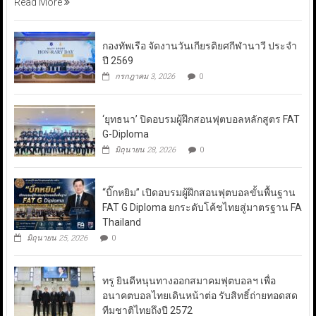
Read More
กองทัพเรือ จัดงานวันเกียรติยศกีฬานาวี ประจำ
ปี 2569
กรกฎาคม 3, 2026
0
‘ยุทธนา’ ปิดอบรมผู้ฝึกสอนฟุตบอลหลักสูตร FAT
G-Diploma
มิถุนายน 28, 2026
0
“บิ๊กหยิม” เปิดอบรมผู้ฝึกสอนฟุตบอลขั้นพื้นฐาน
FAT G Diploma ยกระดับโค้ชไทยสู่มาตรฐาน FA
Thailand
มิถุนายน 25, 2026
0
ทรู ยินดีหนุนทางออกสมาคมฟุตบอลฯ เพื่อ
อนาคตบอลไทยเดินหน้าต่อ รับสิทธิ์ถ่ายทอดสด
ทีมชาติไทยถึงปี 2572