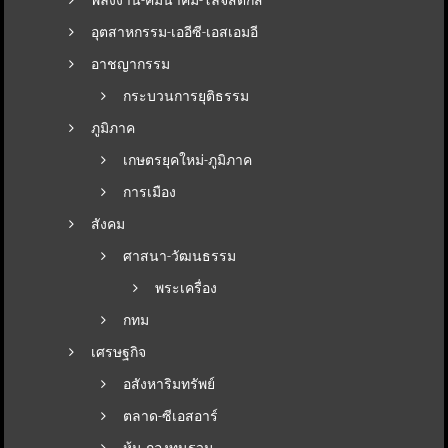
อุตสาหกรรม-เออีซี-เอสเอมอี
อาชญากรรม
กระบวนการยุติธรรม
ภูมิภาค
เกษตรยุคใหม่-ภูมิภาค
การเมือง
สังคม
ศาสนา-วัฒนธรรม
พระเครื่อง
กทม
เศรษฐกิจ
อสังหาริมทรัพย์
ตลาด-ซีเอสอาร์
หุ้น-กองทุนรวม