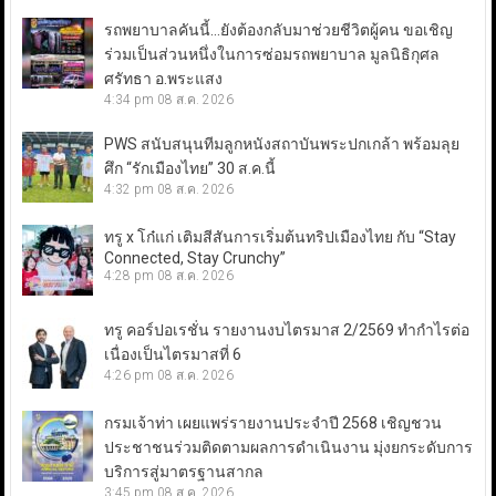
รถพยาบาลคันนี้…ยังต้องกลับมาช่วยชีวิตผู้คน ขอเชิญ
ร่วมเป็นส่วนหนึ่งในการซ่อมรถพยาบาล มูลนิธิกุศล
ศรัทธา อ.พระแสง
4:34 pm
08 ส.ค. 2026
PWS สนับสนุนทีมลูกหนังสถาบันพระปกเกล้า พร้อมลุย
ศึก “รักเมืองไทย” 30 ส.ค.นี้
4:32 pm
08 ส.ค. 2026
ทรู x โก๋แก่ เติมสีสันการเริ่มต้นทริปเมืองไทย กับ “Stay
Connected, Stay Crunchy”
4:28 pm
08 ส.ค. 2026
ทรู คอร์ปอเรชั่น รายงานงบไตรมาส 2/2569 ทำกำไรต่อ
เนื่องเป็นไตรมาสที่ 6
4:26 pm
08 ส.ค. 2026
กรมเจ้าท่า เผยแพร่รายงานประจำปี 2568 เชิญชวน
ประชาชนร่วมติดตามผลการดำเนินงาน มุ่งยกระดับการ
บริการสู่มาตรฐานสากล
3:45 pm
08 ส.ค. 2026