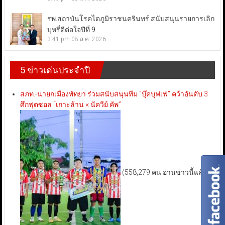
รพ.สถาบันโรคไตภูมิราชนครินทร์ สนับสนุนรายการเลิก
บุหรี่ดีต่อใจปีที่ 9
3:41 pm
08 ส.ค. 2026
5 ข่าวเด่นประจำปี
สภท.-นายกเมืองพัทยา ร่วมสนับสนุนทีม “บุ๊คบุฟเฟ่” คว้าอันดับ 3
ศึกฟุตซอล “เกาะล้าน × นัควีย์ คัพ”
(558,279 คน อ่านข่าวนี้แล้ว)