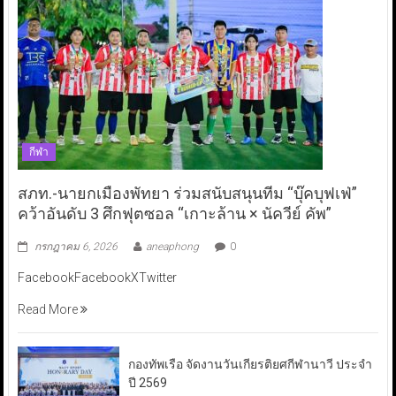
กีฬา
สภท.-นายกเมืองพัทยา ร่วมสนับสนุนทีม “บุ๊คบุฟเฟ่”
คว้าอันดับ 3 ศึกฟุตซอล “เกาะล้าน × นัควีย์ คัพ”
กรกฎาคม 6, 2026
aneaphong
0
FacebookFacebookXTwitter
Read More
กองทัพเรือ จัดงานวันเกียรติยศกีฬานาวี ประจำ
ปี 2569