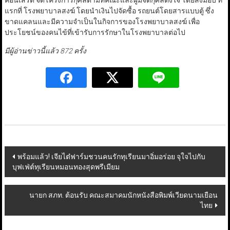
คอนเสิร์ต จัดโครงการกุศลตามที่คณะและผู้มีจิตกุศลตั้งใจ โดยส่งมอบ ที่
แรกที่ โรงพยาบาลสงฆ์ โดยนำเงินไปจัดซื้อ รถยนต์โดยสารแบบตู้ ซึ่ง
ขาดแคลนและมีความจำเป็นในกิจการของโรงพยาบาลสงฆ์ เพื่อ
ประโยชน์ของคนไข้ที่เข้ารับการรักษาในโรงพยาบาลต่อไป
มีผู้อ่านข่าวนี้แล้ว 872 ครั้ง
Post
พร้อมแล้ว! เจียไต๋ฟาร์มชวนคนรักทุเรียนมาอิ่มอร่อย จุใจไปกับ
บุฟเฟ่ต์ทุเรียนหมอนทองสุดพรีเมียม
navigation
นายก สภท. ต้อนรับ คณะสมาคมนักหนังสือพิมพ์เวียดนามเยือน
ไทย