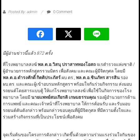
Posted By: admin
0 Comment
มีผู้อ่านข่าวนี้แล้ว 872 ครั้ง
ที่โรงพยาบาลสงฆ์
พล.ต.อ.วิสนุ ปราสาททองโอสถ
จเรตำรวจแห่งชาติ /
ผู้อำนวยการหลักสูตรรวมมิตร เพื่อสังคม และคณะผู้มีจิตกุศล โดยมี
พล.ต.อ.ดำรงศักดิ์ กิตติประภัสร์
ผบ.ตร.,
พล.ต.อ.ชินภัทร สารสิน
รอง
ผบ.ตร. และคณะผู้เข้าอบรมหลักสูตรฯ พร้อมใจกันร่วมกิจกรรม ส่งมอบ
รถยนต์โดยสารแบบตู้ ให้แก่โรงพยาบาลสงฆ์ เพื่อใช้ในกิจการของโรง
พยาบาล โดยมี
นายแพทย์สมเกียรติ เกษมธรรมคุณ
รองผู้อำนวยการด้าน
การแพทย์ และคณะเจ้าหน้าที่โรงพยาบาล ให้การต้อนรับ และรับมอบ
รถยนต์คันดังกล่าว พร้อมกล่าวขอบคุณที่ผู้มีจิตกุศล ที่มีความตั้งใจและ
ร่วมสร้างกิจกรรมที่เป็นประโยชน์เพื่อสังคม
จุดเริ่มต้นของโครงการดังกล่าว เกิดขึ้นด้วยความร่วมแรงร่วมใจกันของ