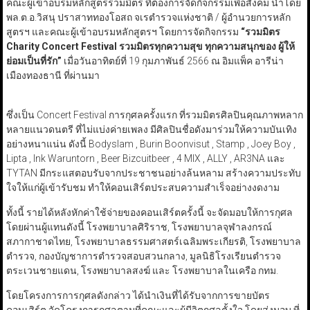
คณะผู้เข้าอบรมหลักสูตรรวมมิตร ที่ต้องการจัดกิจกรรมเพื่อสังคม นำโดย
พล.ต.อ.วิสนุ ปราสาททองโอสถ จเรตำรวจแห่งชาติ / ผู้อำนวยการหลัก
สูตรฯ และคณะผู้เข้าอบรมหลักสูตรฯ โดยการจัดกิจกรรม
“รวมมิตร
Charity Concert Festival รวมมิตรทุกความสุข ทุกความสนุกของ ผู้ให้
ย่อมเป็นที่รัก”
เมื่อวันอาทิตย์ที่ 19 กุมภาพันธ์ 2566 ณ อิมแพ็ค อารีน่า
เมืองทองธานี ที่ผ่านมา
ซึ่งเป็น Concert Festival การกุศลครั้งแรก ที่รวมมิตรศิลปินคุณภาพหลาก
หลายแนวดนตรี ที่ไม่แบ่งค่ายเพลง มีศิลปินชื่อดังมาร่วมให้ความบันเทิง
อย่างหนาแน่น ดังนี้ Bodyslam , Burin Boonvisut , Stamp , Joey Boy ,
Lipta , Ink Waruntorn , Beer Bizcuitbeer , 4 MIX , ALLY , AR3NA และ
TYTAN มีกระแสตอบรับจากประชาชนอย่างล้นหลาม สร้างความประทับ
ใจให้แก่ผู้เข้ารับชม ทำให้คอนเสิร์ตประสบความสำเร็จอย่างงดงาม
ทั้งนี้ รายได้หลังหักค่าใช้จ่ายของคอนเสิร์ตครั้งนี้ จะจัดมอบให้การกุศล
โดยผ่านผู้แทนดังนี้ โรงพยาบาลศิริราช, โรงพยาบาลจุฬาลงกรณ์
สภากาชาดไทย, โรงพยาบาลธรรมศาสตร์เฉลิมพระเกียรติ, โรงพยาบาล
ตำรวจ, กองบัญชาการตำรวจสอบสวนกลาง, มูลนิธิโรงเรียนตำรวจ
ตระเวนชายแดน, โรงพยาบาลสงฆ์ และ โรงพยาบาลในเครือ กทม.
โดยโครงการการกุศลดังกล่าว ได้นำเงินที่ได้รับจากการขายบัตร