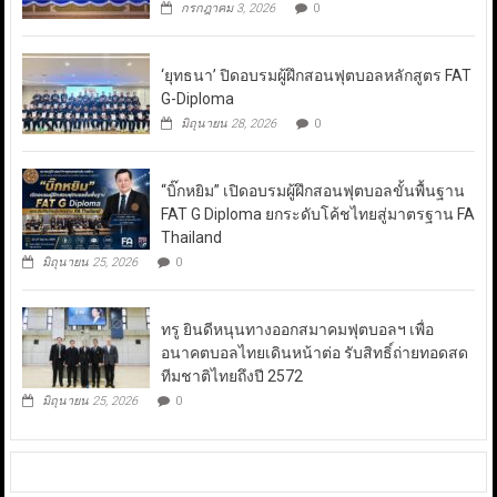
กรกฎาคม 3, 2026
0
‘ยุทธนา’ ปิดอบรมผู้ฝึกสอนฟุตบอลหลักสูตร FAT
G-Diploma
มิถุนายน 28, 2026
0
“บิ๊กหยิม” เปิดอบรมผู้ฝึกสอนฟุตบอลขั้นพื้นฐาน
FAT G Diploma ยกระดับโค้ชไทยสู่มาตรฐาน FA
Thailand
มิถุนายน 25, 2026
0
ทรู ยินดีหนุนทางออกสมาคมฟุตบอลฯ เพื่อ
อนาคตบอลไทยเดินหน้าต่อ รับสิทธิ์ถ่ายทอดสด
ทีมชาติไทยถึงปี 2572
มิถุนายน 25, 2026
0