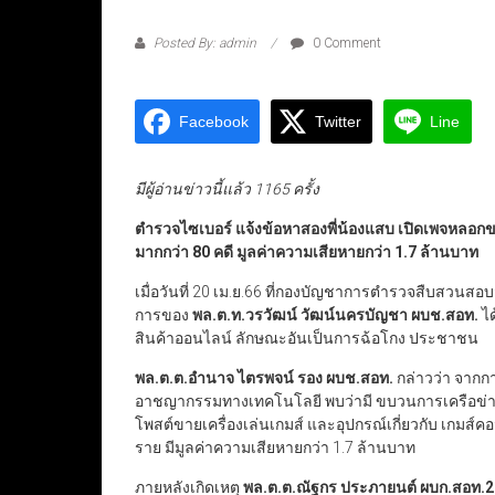
Posted By: admin
0 Comment
Facebook
Twitter
Line
มีผู้อ่านข่าวนี้แล้ว 1165 ครั้ง
ตำรวจไซเบอร์ แจ้งข้อหาสองพี่น้องแสบ เปิดเพจหลอกข
มากกว่า 80 คดี มูลค่าความเสียหายกว่า 1.7 ล้านบาท
เมื่อวันที่ 20 เม.ย.66 ที่กองบัญชาการตำรวจสืบส
การของ
พล.ต.ท.วรวัฒน์ วัฒน์นครบัญชา ผบช.สอท.
ได
สินค้าออนไลน์ ลักษณะอันเป็นการฉ้อโกง ประชาชน
พล.ต.ต.อำนาจ ไตรพจน์ รอง ผบช.สอท.
กล่าวว่า จา
อาชญากรรมทางเทคโนโลยี พบว่ามี ขบวนการเครือข่ายเ
โพสต์ขายเครื่องเล่นเกมส์ และอุปกรณ์เกี่ยวกับ เกมส์
ราย มีมูลค่าความเสียหายกว่า 1.7 ล้านบาท
ภายหลังเกิดเหตุ
พล.ต.ต.ณัฐกร ประภายนต์ ผบก.สอท.2