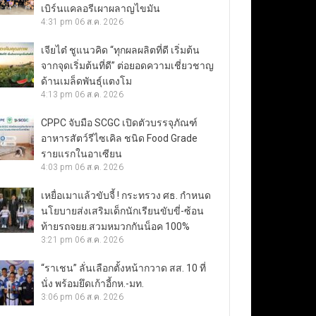
เบิร์นแคลอรีเผาผลาญไขมัน
4:31 pm
06 ส.ค. 2026
เจียไต๋ ชูแนวคิด “ทุกผลผลิตที่ดี เริ่มต้น
จากจุดเริ่มต้นที่ดี” ต่อยอดความเชี่ยวชาญ
ด้านเมล็ดพันธุ์แตงโม
4:13 pm
06 ส.ค. 2026
CPPC จับมือ SCGC เปิดตัวบรรจุภัณฑ์
อาหารสัตว์รีไซเคิล ชนิด Food Grade
รายแรกในอาเซียน
4:03 pm
06 ส.ค. 2026
เหยื่อเมาแล้วขับจี้ ! กระทรวง ศธ. กำหนด
นโยบายส่งเสริมเด็กนักเรียนขับขี่-ซ้อน
ท้ายรถจยย.สวมหมวกกันน็อค 100%
3:21 pm
06 ส.ค. 2026
“ราเชน” ลั่นเลือกตั้งหน้ากวาด สส. 10 ที่
นั่ง พร้อมยึดเก้าอี้กห.-มท.
3:06 pm
06 ส.ค. 2026