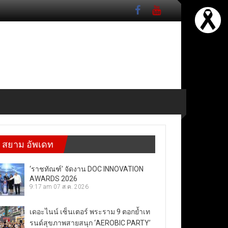
สยาม อัพเดท
‘ราชทัณฑ์’ จัดงาน DOC INNOVATION
AWARDS 2026
9:17 am
07 ส.ค. 2026
เดอะไนน์ เซ็นเตอร์ พระราม 9 ตอกย้ำเท
รนด์สุขภาพสายสนุก ‘AEROBIC PARTY’