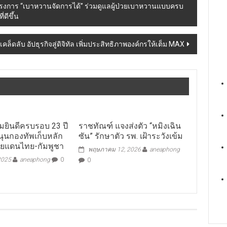
ัวโครงการ “เบาหวานจัดการได้” ร่วมดูแลผู้ป่วยเบาหวานแบบครบ
ดีขึ้น
เคล็ดลับ อัปธุรกิจสู่ดิจิทัล เพิ่มประสิทธิภาพองค์กรให้เต็ม MAX
วมยินดีครบรอบ 23 ปี
ราชทัณฑ์ แจงส่งตัว “หมิงเฉิน
หนุนกองทัพเก็บหลัก
ซัน” รักษาตัว รพ. เฝ้าระวังเข้ม
ายแดนไทย-กัมพูชา
พฤษภาคม 12, 2026
aneaphong
2025
aneaphong
0
0