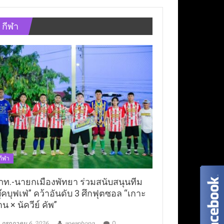
กีฬา
กีฬา
ภท.-นายกเมืองพัทยา ร่วมสนับสนุนทีม
ุ๊คบุฟเฟ่” คว้าอันดับ 3 ศึกฟุตซอล “เกาะ
าน × นัควีย์ คัพ”
กรกฎาคม 6, 2026
aneaphong
0