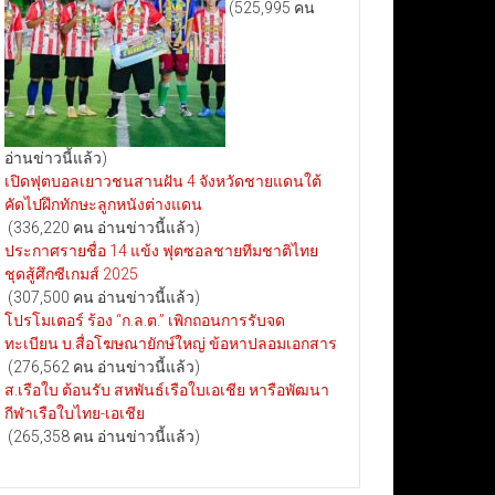
(525,995 คน
อ่านข่าวนี้แล้ว)
เปิดฟุตบอลเยาวชนสานฝัน 4 จังหวัดชายแดนใต้
คัดไปฝึกทักษะลูกหนังต่างแดน
(336,220 คน อ่านข่าวนี้แล้ว)
ประกาศรายชื่อ 14 แข้ง ฟุตซอลชายทีมชาติไทย
ชุดสู้ศึกซีเกมส์ 2025
(307,500 คน อ่านข่าวนี้แล้ว)
โปรโมเตอร์ ร้อง “ก.ล.ต.” เพิกถอนการรับจด
ทะเบียน บ.สื่อโฆษณายักษ์ใหญ่ ข้อหาปลอมเอกสาร
(276,562 คน อ่านข่าวนี้แล้ว)
ส.เรือใบ ต้อนรับ สหพันธ์เรือใบเอเชีย หารือพัฒนา
กีฬาเรือใบไทย-เอเชีย
(265,358 คน อ่านข่าวนี้แล้ว)