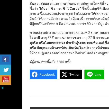
สืบสวนสอบสวนและรวบรวมพยานหลักฐานในคดีนี้พบว่า ก
ชื่อว่า
“Moshi Game : Gift Cards”
ซึ่งเป็นบัญชีที่เป
ขาย เครื่องเล่นเกมส์ราคาถูกกว่าท้องตลาดให้กับประชา
สินค้าให้ภายหลังประมาณ 1 เดือน เนื่องจากต้องรอสินค้าน
มีผู้ตกเป็นเหยื่อหลงเชื่อ จำนวนมากกว่า 80 ราย มีมูลค
ภายหลัง พนักงานสอบสวน กก.2 บก.สอท.2 รวบรวมพยานหลั
ไลลานี
อายุ 37 ปี และ
นางสาวชลา
อายุ 27 ปี ชาวนนท
ทุจริต หรือโดยหลอกลวง นำเข้าสู่ระบบ คอมพิวเตอร์ซึ่ง
หรือ ข้อมูลคอมพิวเตอร์อันเป็นเท็จ โดยประการที่น่า
ให้การปฏิเสธตลอดข้อกล่าวหา จึงดำเนินคดีตามกฎหม
มีผู้อ่านข่าวนี้แล้ว 1165 ครั้ง
Facebook
Twitter
Line