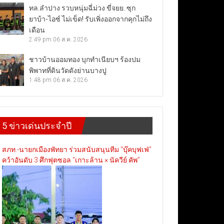
ทล.ลำปาง รวบหนุ่มฉี่ม่วง ขี่จยย. ซุก
ยาบ้า-ไอซ์ ไม่เข็ด! รับเพิ่งออกจากคุกไม่ถึง
เดือน
2:49 pm
06 ส.ค. 2026
ชาวบ้านออมทอง บุกทำเนียบฯ ร้องปม
พิพาทที่ดินวัดดังย่านบางปู
1:48 pm
06 ส.ค. 2026
5 ข่าวเด่นประจำปี
สภท.-นายกเมืองพัทยา ร่วมสนับสนุนทีม “บุ๊คบุฟเฟ่”
คว้าอันดับ 3 ศึกฟุตซอล “เกาะล้าน × นัควีย์ คัพ”