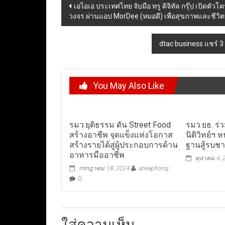
Post
เอไอเอ ประเทศไทย จับมือ ทรู ดิจิทัล กรุ๊ป เปิดต
วงจร ผ่านแอป MorDee (หมอดี) เพื่อสุขภาพและชีวิตที่
navigation
dtac business แชร์ 3 
You May Also Like
รมว.ยุติธรรม ดัน Street Food
รมว.ยธ. ร่
สร้างอาชีพ จุดแข็งแห่งโอกาส
นิติวิทย์ฯ 
สร้างรายได้สู่ผู้ประกอบการด้าน
ฐานสู้รบช
อาหารมืออาชีพ
ตุลาคม 4, 
กรกฎาคม 18, 2024
aneaphong
0
ใส่ความเห็น