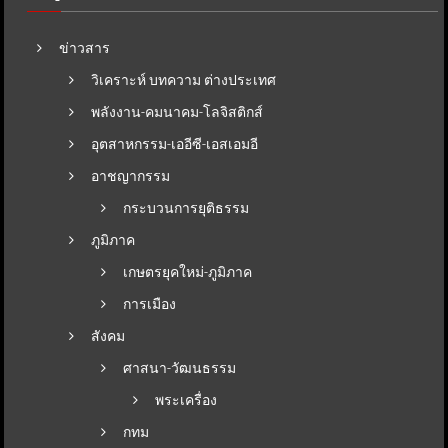
ข่าวสาร
วิเคราะห์ บทความ ต่างประเทศ
พลังงาน-คมนาคม-โลจิสติกส์
อุตสาหกรรม-เออีซี-เอสเอมอี
อาชญากรรม
กระบวนการยุติธรรม
ภูมิภาค
เกษตรยุคใหม่-ภูมิภาค
การเมือง
สังคม
ศาสนา-วัฒนธรรม
พระเครื่อง
กทม