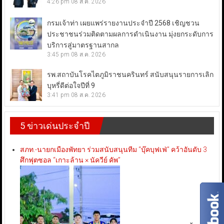
4:26 pm
08 ส.ค. 2026
กรมเจ้าท่า เผยแพร่รายงานประจำปี 2568 เชิญชวน
ประชาชนร่วมติดตามผลการดำเนินงาน มุ่งยกระดับการ
บริการสู่มาตรฐานสากล
3:45 pm
08 ส.ค. 2026
รพ.สถาบันโรคไตภูมิราชนครินทร์ สนับสนุนรายการเลิก
บุหรี่ดีต่อใจปีที่ 9
3:41 pm
08 ส.ค. 2026
5 ข่าวเด่นประจำปี
สภท.-นายกเมืองพัทยา ร่วมสนับสนุนทีม “บุ๊คบุฟเฟ่” คว้าอันดับ 3
ศึกฟุตซอล “เกาะล้าน × นัควีย์ คัพ”