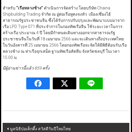
สำหรับ
“
เรือหลวงช้าง
”
ดำเนินการจัดสร้าง โดยบริษัท Chaina
Shipbuilding Trading จำกัด ณ อู่ต่อเรือหูตงจงหัว เมืองเซี่ยงไฮ้
สาธารณรัฐประชาชนจีน ซึ่งได้รับการปรับปรุงและพัฒนาแบบมาจาก
เรือ LPD Type 071 ที่ประจำการในกองทัพเรือจีน ใช้ระยะเวลาในการ
สร้างเรือ ประมาณ 4 ปี โดยมีกำหนดเดินทางออกจากสาธารณรัฐ
ประชาชนจีนในวันที่ 18 เมษายน 2566 และจะเดินทางถึงประเทศไทย
ในวันอังคารที่ 25 เมษายน 2566 โดยกองทัพเรือจะจัดให้มีพิธีต้อนรับเรือ
หลวงช้าง ณ ท่าเรือจุกเสม็ด ฐานทัพเรือสัตหีบ จังหวัดชลบุรี ในเวลา
15.00 น.
มีผู้อ่านข่าวนี้แล้ว 859 ครั้ง
Post
มูลนิธิป่อเต็กตึ้ง สวัสดีวันปีใหม่ไทย