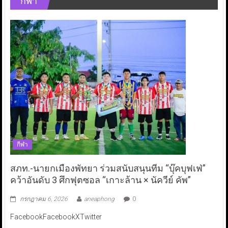
กีฬา
กีฬา
สภท.-นายกเมืองพัทยา ร่วมสนับสนุนทีม “บุ๊คบุฟเฟ่”
คว้าอันดับ 3 ศึกฟุตซอล “เกาะล้าน × นัควีย์ คัพ”
กรกฎาคม 6, 2026
aneaphong
0
FacebookFacebookXTwitter