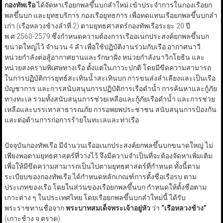
กองทัพเรือ
ได้จัดหาเรือยกพลขึ้นบกลำใหม่ เข้าประจำการในกองเรือยก
พลขึ้นบก และยุทธบริการ กองเรือยุทธการ เพื่อทดแทนเรือยกพลขึ้นบกลำ
เก่า (เรือหลวงช้างลำที่ 2) ตามยุทธศาสตร์กองทัพเรือระยะ 20 ปี
พ.ศ.2560-2579 ซึ่งกำหนดความต้องการเรืออเนกประสงค์ยกพลขึ้นบก
ขนาดใหญ่ไว้ จำนวน 4 ลำ เพื่อใช้ปฏิบัติงานร่วมกับเรือ อากาศนาวี
หน่วยกำลังต่อสู้อากาศยานและรักษาฝั่ง หน่วยกำลังนาวิกโยธิน และ
หน่วยสงครามพิเศษทางเรือ ตั้งแต่ในภาวะปกติ โดยมีขีดความสามารถ
ในการปฏิบัติการยุทธ์สะเทินน้ำสะเทินบก การขนส่งลำเลียงและเป็นเรือ
บัญชาการ และการสนับสนุนการปฏิบัติการเรือดำน้ำ การค้นหาและกู้ภัย
ทางทะเล รวมทั้งสนับสนุนการช่วยเหลือและกู้ภัยเรือดำน้ำ และการช่วย
เหลือและบรรเทาสาธารณภัย การอพยพประชาชน สนับสนุนการป้องกัน
และต่อต้านการก่อการร้ายในทะเลและท่าเรือ
ปัจจุบันกองทัพเรือ มีจำนวนเรืออเนกประสงค์ยกพลขึ้นบกขนาดใหญ่ ไม่
เพียงพอตามยุทธศาสตร์ที่วางไว้ จึงมีความจำเป็นที่จะต้องจัดหาเพิ่มเติม
เพื่อให้มีขีดความสามารถเป็นไปตามยุทธศาสตร์ที่กำหนด ทั้งนี้ตาม
ระเบียบของกองทัพเรือ ได้กำหนดหลักเกณฑ์การตั้งชื่อเรือรบ ตาม
ประเภทของเรือ โดยในส่วนของเรือยกพลขึ้นบก กำหนดให้ตั้งชื่อตาม
เกาะต่าง ๆ ในประเทศไทย โดยเรือยกพลขึ้นบกลำใหม่นี้ ได้รับ
พระราชทานชื่อจาก
พระบาทสมเด็จพระเจ้าอยู่หัว
ว่า
“เรือหลวงช้าง”
(เกาะช้าง จ.ตราด)