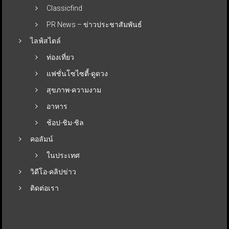
Classicfind
PR News – ข่าวประชาสัมพันธ์
ไลฟ์สไตล์
ท่องเที่ยว
แฟชั่นโซไซตี้-ดูดวง
สุขภาพ-ความงาม
อาหาร
ช้อป-ชิม-ชิล
คอลัมน์
ในประเทศ
วิดีโอ-คลิปข่าว
ติดต่อเรา