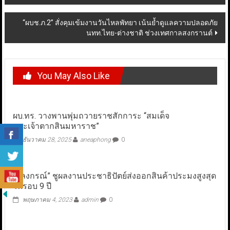
navigation
“ผบช.ภ.2” สั่งคุมเข้มงานวันไหลพัทยา เน้นย้ำดูแลความปลอดภัย
นทท.ไทย-ต่างชาติ ช่วงเทศกาลสงกรานต์
You May Also Like
ผบ.ทร. วางพานพุ่มถวายราชสักการะ “สมเด็จ
พระเจ้าตากสินมหาราช”
ธันวาคม 28, 2025
aneaphong
0
“อลงกรณ์” ชูผลงานประชาธิปัตย์ส่งออกสินค้าประมงสูงสุด
ในรอบ 9 ปี
พฤษภาคม 4, 2023
admin
0