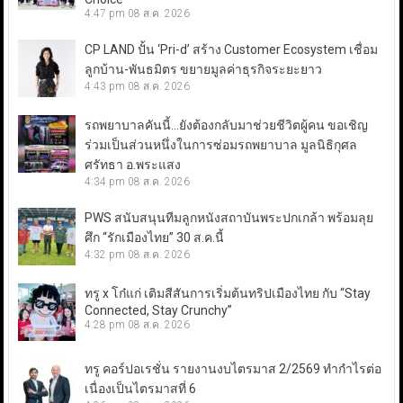
4:47 pm
08 ส.ค. 2026
CP LAND ปั้น ‘Pri-d’ สร้าง Customer Ecosystem เชื่อม
ลูกบ้าน-พันธมิตร ขยายมูลค่าธุรกิจระยะยาว
4:43 pm
08 ส.ค. 2026
รถพยาบาลคันนี้…ยังต้องกลับมาช่วยชีวิตผู้คน ขอเชิญ
ร่วมเป็นส่วนหนึ่งในการซ่อมรถพยาบาล มูลนิธิกุศล
ศรัทธา อ.พระแสง
4:34 pm
08 ส.ค. 2026
PWS สนับสนุนทีมลูกหนังสถาบันพระปกเกล้า พร้อมลุย
ศึก “รักเมืองไทย” 30 ส.ค.นี้
4:32 pm
08 ส.ค. 2026
ทรู x โก๋แก่ เติมสีสันการเริ่มต้นทริปเมืองไทย กับ “Stay
Connected, Stay Crunchy”
4:28 pm
08 ส.ค. 2026
ทรู คอร์ปอเรชั่น รายงานงบไตรมาส 2/2569 ทำกำไรต่อ
เนื่องเป็นไตรมาสที่ 6