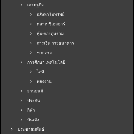
เศรษฐกิจ
อสังหาริมทรัพย์
ตลาด-ซีเอสอาร์
หุ้น-กองทุนรวม
การเงิน การธนาคาร
ขายตรง
การศึกษา เทคโนโลยี
ไอที
พลังงาน
ยานยนต์
ประกัน
กีฬา
บันเทิง
ประชาสัมพันธ์