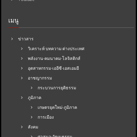
เมนู
ข่าวสาร
วิเคราะห์ บทความ ต่างประเทศ
พลังงาน-คมนาคม-โลจิสติกส์
อุตสาหกรรม-เออีซี-เอสเอมอี
อาชญากรรม
กระบวนการยุติธรรม
ภูมิภาค
เกษตรยุคใหม่-ภูมิภาค
การเมือง
สังคม
ศาสนา-วัฒนธรรม