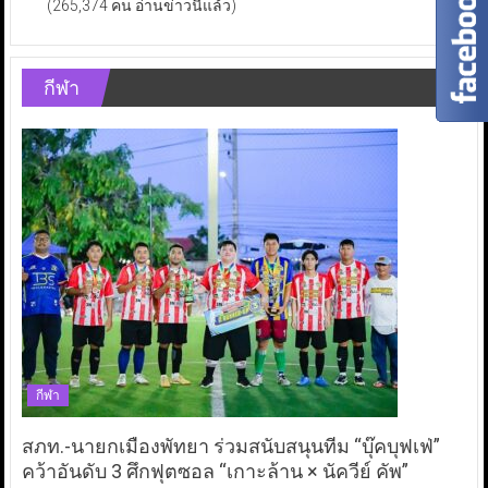
(265,374 คน อ่านข่าวนี้แล้ว)
กีฬา
กีฬา
สภท.-นายกเมืองพัทยา ร่วมสนับสนุนทีม “บุ๊คบุฟเฟ่”
คว้าอันดับ 3 ศึกฟุตซอล “เกาะล้าน × นัควีย์ คัพ”