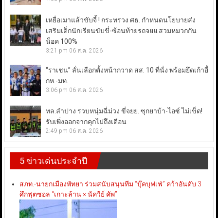
เหยื่อเมาแล้วขับจี้ ! กระทรวง ศธ. กำหนดนโยบายส่ง
เสริมเด็กนักเรียนขับขี่-ซ้อนท้ายรถจยย.สวมหมวกกัน
น็อค 100%
3:21 pm
06 ส.ค. 2026
“ราเชน” ลั่นเลือกตั้งหน้ากวาด สส. 10 ที่นั่ง พร้อมยึดเก้าอี้
กห.-มท.
3:06 pm
06 ส.ค. 2026
ทล.ลำปาง รวบหนุ่มฉี่ม่วง ขี่จยย. ซุกยาบ้า-ไอซ์ ไม่เข็ด!
รับเพิ่งออกจากคุกไม่ถึงเดือน
2:49 pm
06 ส.ค. 2026
5 ข่าวเด่นประจำปี
สภท.-นายกเมืองพัทยา ร่วมสนับสนุนทีม “บุ๊คบุฟเฟ่” คว้าอันดับ 3
ศึกฟุตซอล “เกาะล้าน × นัควีย์ คัพ”