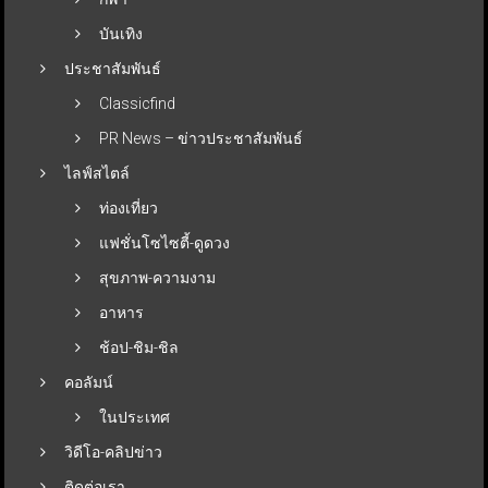
บันเทิง
ประชาสัมพันธ์
Classicfind
PR News – ข่าวประชาสัมพันธ์
ไลฟ์สไตล์
ท่องเที่ยว
แฟชั่นโซไซตี้-ดูดวง
สุขภาพ-ความงาม
อาหาร
ช้อป-ชิม-ชิล
คอลัมน์
ในประเทศ
วิดีโอ-คลิปข่าว
ติดต่อเรา