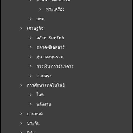
พระเครื่อง
กทม
เศรษฐกิจ
อสังหาริมทรัพย์
ตลาด-ซีเอสอาร์
หุ้น-กองทุนรวม
การเงิน การธนาคาร
ขายตรง
การศึกษา เทคโนโลยี
ไอที
พลังงาน
ยานยนต์
ประกัน
กีฬา