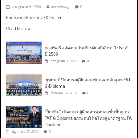
กรกฎาคม 6, 2026
aneaphong
0
FacebookFacebookXTwitter
Read More
กองทัพเรือ จัดงานวันเกียรติยศกีฬานาวี ประจำ
ปี 2569
กรกฎาคม 3, 2026
0
‘ยุทธนา’ ปิดอบรมผู้ฝึกสอนฟุตบอลหลักสูตร FAT
G-Diploma
มิถุนายน 28, 2026
0
“บิ๊กหยิม” เปิดอบรมผู้ฝึกสอนฟุตบอลขั้นพื้นฐาน
FAT G Diploma ยกระดับโค้ชไทยสู่มาตรฐาน FA
Thailand
มิถุนายน 25, 2026
0