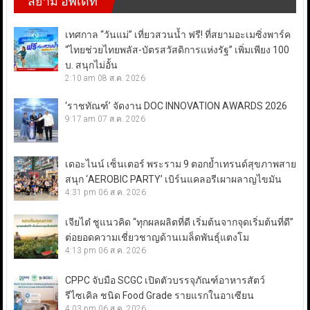
สยาม อัพเดท
เทศกาล “วันแม่” เที่ยวสวนน้ำ ฟรี! ที่สยามอะเมซิ่งพาร์ค
“ไทยช่วยไทยพลัส-บัตรสวัสดิการแห่งรัฐ” เพิ่มเพียง 100
บ. สนุกไม่อั้น
2:10 am
08 ส.ค. 2026
‘ราชทัณฑ์’ จัดงาน DOC INNOVATION AWARDS 2026
9:17 am
07 ส.ค. 2026
เดอะไนน์ เซ็นเตอร์ พระราม 9 ตอกย้ำเทรนด์สุขภาพสาย
สนุก ‘AEROBIC PARTY’ เบิร์นแคลอรีเผาผลาญไขมัน
4:31 pm
06 ส.ค. 2026
เจียไต๋ ชูแนวคิด “ทุกผลผลิตที่ดี เริ่มต้นจากจุดเริ่มต้นที่ดี”
ต่อยอดความเชี่ยวชาญด้านเมล็ดพันธุ์แตงโม
4:13 pm
06 ส.ค. 2026
CPPC จับมือ SCGC เปิดตัวบรรจุภัณฑ์อาหารสัตว์
รีไซเคิล ชนิด Food Grade รายแรกในอาเซียน
4:03 pm
06 ส.ค. 2026