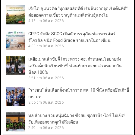
เจียไต๋ ชูแนวคิด “ทุกผลผลิตที่ดี เริ่มต้นจากจุดเริ่มต้นที่ดี”
ต่อยอดความเชี่ยวชาญด้านเมล็ดพันธุ์แตงโม
4:13 pm
06 ส.ค. 2026
CPPC จับมือ SCGC เปิดตัวบรรจุภัณฑ์อาหารสัตว์
รีไซเคิล ชนิด Food Grade รายแรกในอาเซียน
4:03 pm
06 ส.ค. 2026
เหยื่อเมาแล้วขับจี้ ! กระทรวง ศธ. กำหนดนโยบายส่ง
เสริมเด็กนักเรียนขับขี่-ซ้อนท้ายรถจยย.สวมหมวกกัน
น็อค 100%
3:21 pm
06 ส.ค. 2026
“ราเชน” ลั่นเลือกตั้งหน้ากวาด สส. 10 ที่นั่ง พร้อมยึดเก้าอี้
กห.-มท.
3:06 pm
06 ส.ค. 2026
ทล.ลำปาง รวบหนุ่มฉี่ม่วง ขี่จยย. ซุกยาบ้า-ไอซ์ ไม่เข็ด!
รับเพิ่งออกจากคุกไม่ถึงเดือน
2:49 pm
06 ส.ค. 2026