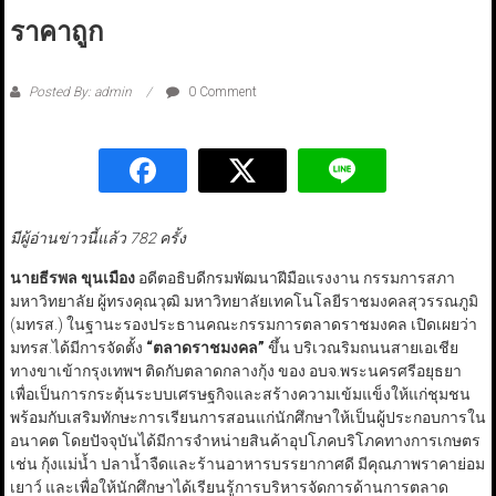
ราคาถูก
Posted By: admin
0 Comment
มีผู้อ่านข่าวนี้แล้ว 782 ครั้ง
นายธีรพล ขุนเมือง
อดีตอธิบดีกรมพัฒนาฝีมือแรงงาน กรรมการสภา
มหาวิทยาลัย ผู้ทรงคุณวุฒิ มหาวิทยาลัยเทคโนโลยีราชมงคลสุวรรณภูมิ
(มทรส.) ในฐานะรองประธานคณะกรรมการตลาดราชมงคล เปิดเผยว่า
มทรส.ได้มีการจัดตั้ง
“ตลาดราชมงคล”
ขึ้น บริเวณริมถนนสายเอเชีย
ทางขาเข้ากรุงเทพฯ ติดกับตลาดกลางกุ้ง ของ อบจ.พระนครศรีอยุธยา
เพื่อเป็นการกระตุ้นระบบเศรษฐกิจและสร้างความเข้มแข็งให้แก่ชุมชน
พร้อมกับเสริมทักษะการเรียนการสอนแก่นักศึกษาให้เป็นผู้ประกอบการใน
อนาคต โดยปัจจุบันได้มีการจำหน่ายสินค้าอุปโภคบริโภคทางการเกษตร
เช่น กุ้งแม่น้ำ ปลาน้ำจืดและร้านอาหารบรรยากาศดี มีคุณภาพราคาย่อม
เยาว์ และเพื่อให้นักศึกษาได้เรียนรู้การบริหารจัดการด้านการตลาด