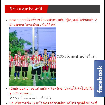
5 ข่าวเด่นประจำปี
สภท.-นายกเมืองพัทยา ร่วมสนับสนุนทีม “บุ๊คบุฟเฟ่” คว้าอันดับ 3
ศึกฟุตซอล “เกาะล้าน × นัควีย์ คัพ”
(535,966 คน อ่านข่าวนี้แล้ว)
เปิดฟุตบอลเยาวชนสานฝัน 4 จังหวัดชายแดนใต้ คัดไปฝึกทักษะ
ลูกหนังต่างแดน
(336,236 คน อ่านข่าวนี้แล้ว)
ประกาศรายชื่อ 14 แข้ง ฟุตซอลชายทีมชาติไทย ชุดสู้ศึกซีเกมส์