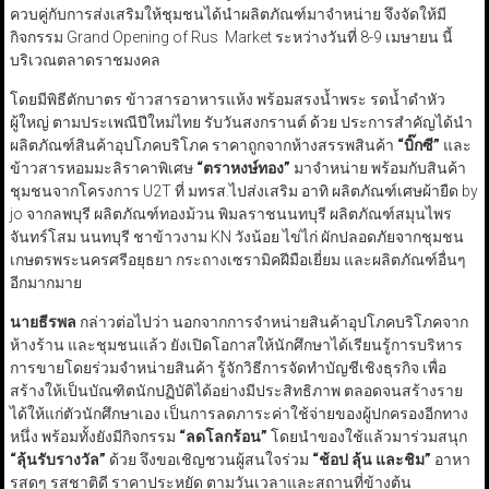
ควบคู่กับการส่งเสริมให้ชุมชนได้นำผลิตภัณฑ์มาจำหน่าย จึงจัดให้มี
กิจกรรม Grand Opening of Rus Market ระหว่างวันที่ 8-9 เมษายน นี้
บริเวณตลาดราชมงคล
โดยมีพิธีตักบาตร ข้าวสารอาหารแห้ง พร้อมสรงน้ำพระ รดน้ำดำหัว
ผู้ใหญ่ ตามประเพณีปีใหม่ไทย รับวันสงกรานต์ ด้วย ประการสำคัญได้นำ
ผลิตภัณฑ์สินค้าอุปโภคบริโภค ราคาถูกจากห้างสรรพสินค้า
“
บิ๊กซี
”
และ
ข้าวสารหอมมะลิราคาพิเศษ
“
ตราหงษ์ทอง
”
มาจำหน่าย พร้อมกับสินค้า
ชุมชนจากโครงการ U2T ที่ มทรส.ไปส่งเสริม อาทิ ผลิตภัณฑ์เศษผ้ายืด by
jo จากลพบุรี ผลิตภัณฑ์ทองม้วน พิมลราชนนทบุรี ผลิตภัณฑ์สมุนไพร
จันทร์โสม นนทบุรี ชาข้าวงาม KN วังน้อย ไข่ไก่ ผักปลอดภัยจากชุมชน
เกษตรพระนครศรีอยุธยา กระถางเซรามิคฝีมือเยี่ยม และผลิตภัณฑ์อื่นๆ
อีกมากมาย
นายธีรพล
กล่าวต่อไปว่า นอกจากการจำหน่ายสินค้าอุปโภคบริโภคจาก
ห้างร้าน และชุมชนแล้ว ยังเปิดโอกาสให้นักศึกษาได้เรียนรู้การบริหาร
การขายโดยร่วมจำหน่ายสินค้า รู้จักวิธีการจัดทำบัญชีเชิงธุรกิจ เพื่อ
สร้างให้เป็นบัณฑิตนักปฏิบัติได้อย่างมีประสิทธิภาพ ตลอดจนสร้างราย
ได้ให้แก่ตัวนักศึกษาเอง เป็นการลดภาระค่าใช้จ่ายของผู้ปกครองอีกทาง
หนึ่ง พร้อมทั้งยังมีกิจกรรม
“ลดโลกร้อน”
โดยนำของใช้แล้วมาร่วมสนุก
“ลุ้นรับรางวัล”
ด้วย จึงขอเชิญชวนผู้สนใจร่วม
“ช้อป ลุ้น และชิม”
อาหา
รสดๆ รสชาติดี ราคาประหยัด ตามวันเวลาและสถานที่ข้างต้น