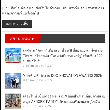
บันทึกชื่อ, อีเมล และชื่อเว็บไซต์ของฉันบนเบราว์เซอร์นี้ สำหรับการ
แสดงความเห็นครั้งถัดไป
สยาม อัพเดท
เทศกาล “วันแม่” เที่ยวสวนน้ำ ฟรี! ที่สยามอะเมซิ่งพาร์ค
“ไทยช่วยไทยพลัส-บัตรสวัสดิการแห่งรัฐ” เพิ่มเพียง 100
บ. สนุกไม่อั้น
2:10 am
08 ส.ค. 2026
‘ราชทัณฑ์’ จัดงาน DOC INNOVATION AWARDS 2026
9:17 am
07 ส.ค. 2026
เดอะไนน์ เซ็นเตอร์ พระราม 9 ตอกย้ำเทรนด์สุขภาพสาย
สนุก ‘AEROBIC PARTY’ เบิร์นแคลอรีเผาผลาญไขมัน
4:31 pm
06 ส.ค. 2026