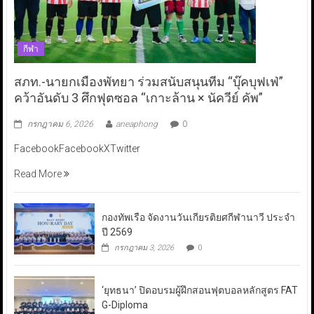
กีฬา
สภท.-นายกเมืองพัทยา ร่วมสนับสนุนทีม “บุ๊คบุฟเฟ่”
คว้าอันดับ 3 ศึกฟุตซอล “เกาะล้าน × นัควีย์ คัพ”
กรกฎาคม 6, 2026
aneaphong
0
FacebookFacebookXTwitter
Read More
กองทัพเรือ จัดงานวันเกียรติยศกีฬานาวี ประจำ
ปี 2569
กรกฎาคม 3, 2026
0
‘ยุทธนา’ ปิดอบรมผู้ฝึกสอนฟุตบอลหลักสูตร FAT
G-Diploma