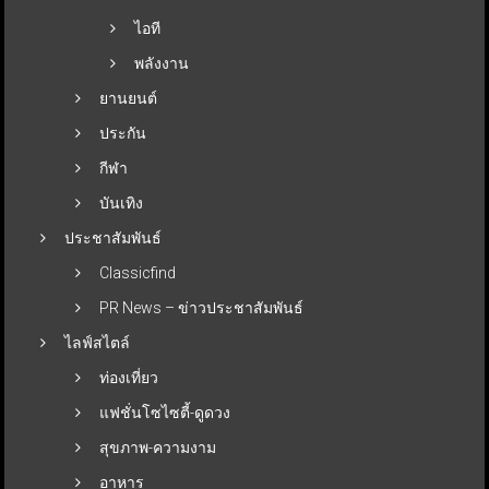
ไอที
พลังงาน
ยานยนต์
ประกัน
กีฬา
บันเทิง
ประชาสัมพันธ์
Classicfind
PR News – ข่าวประชาสัมพันธ์
ไลฟ์สไตล์
ท่องเที่ยว
แฟชั่นโซไซตี้-ดูดวง
สุขภาพ-ความงาม
อาหาร