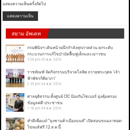
แสดงความเห็นครั้งถัดไป
สยาม อัพเดท
กรมพินิจฯ เดินหน้าผนึกกำลังทุกภาคส่วน ยกระดับ
กระบวนการแก้ไขบำบัดฟื้นฟูเด็กและเยาวชน
3:56 pm
05 ส.ค. 2026
ราชทัณฑ์ จัดกิจกรรมบริจาคโลหิต ถวายพระกุศล ‘เจ้า
ฟ้าพัชรกิติยาภา’
2:35 pm
04 ส.ค. 2026
ศาลยุติธรรม ตั้งศูนย์ CIC ป้องกันไซเบอร์ มุ่งคุ้มครอง
ข้อมูลคดี-ประชาชน
1:18 pm
04 ส.ค. 2026
ทำดีเพื่อแม่! “ลุงซานต้าเมืองนนท์” เปิดสอนขนมงาทอด-
ไข่หงส์ฟรี 12 ส.ค.นี้