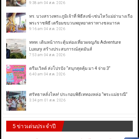
9:38 am
04 ส.ค. 2026
ทร. บวงสรวงพระภูมิเจ้าที่ พิธีสงฆ์-เซ่นไหว้แม่ย่านางเรือ
พระราชพิธี เตรียมขบวนพยุหยาตราทางชลมารค
9:16 am
04 ส.ค. 2026
ททท. เดินหน้ากระตุ้นท่องเที่ยวผจญภัย Adventure
Luxury สร้างประสบการณ์สุดมันส์
7:53 am
04 ส.ค. 2026
ดรีมเวิลด์ ส่งโปรปัง “สนุกสุดคุ้ม มา 4 จ่าย 3”
6:40 am
04 ส.ค. 2026
ศรัทธาหลั่งไหล! ประกอบพิธีเททองหล่อ “พระแม่ธรณี”
3:34 pm
01 ส.ค. 2026
5 ข่าวเด่นประจำปี