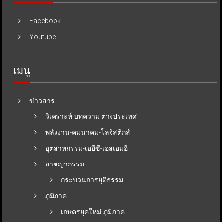
Facebook
Youtube
เมนู
ข่าวสาร
วิเคราะห์ บทความ ต่างประเทศ
พลังงาน-คมนาคม-โลจิสติกส์
อุตสาหกรรม-เออีซี-เอสเอมอี
อาชญากรรม
กระบวนการยุติธรรม
ภูมิภาค
เกษตรยุคใหม่-ภูมิภาค