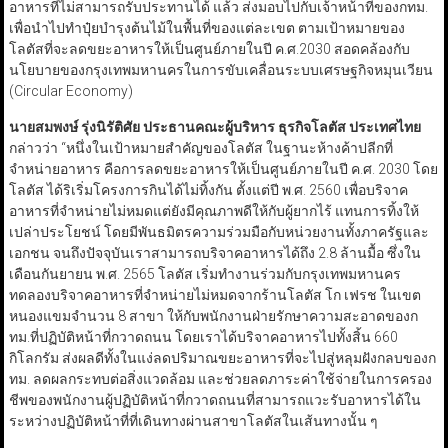
อาหารที่ไม่สามารถรับประทานได้ แล้ว ส่งมอบไปกับเจ้าหน้าที่ของกทม.
เพื่อนำไปทำปุ๋ยบำรุงต้นไม้ในพื้นที่ของแต่ละเขต ตามเป้าหมายของ
โลตัสที่จะลดขยะอาหารให้เป็นศูนย์ภายในปี ค.ศ.2030 สอดคล้องกับ
นโยบายของกรุงเทพมหานครในการขับเคลื่อนระบบเศรษฐกิจหมุนเวียน
(Circular Economy)
นายสมพงษ์ รุ่งนิรัติศัย ประธานคณะผู้บริหาร ธุรกิจโลตัส ประเทศไทย
กล่าวว่า “หนึ่งในเป้าหมายสำคัญของโลตัส ในฐานะห้างค้าปลีกที่
จำหน่ายอาหาร คือการลดขยะอาหารให้เป็นศูนย์ภายในปี ค.ศ. 2030 โดย
โลตัส ได้ริเริ่มโครงการกินได้ไม่ทิ้งกัน ตั้งแต่ปี พ.ศ. 2560 เพื่อบริจาค
อาหารที่จำหน่ายไม่หมดแต่ยังมีคุณภาพดีให้กับผู้ยากไร้ แทนการทิ้งให้
เปล่าประโยชน์ โดยมีพันธมิตรความร่วมมือกับหน่วยงานทั้งภาครัฐและ
เอกชน จนถึงปัจจุบันเราสามารถบริจาคอาหารได้ถึง 2.8 ล้านมื้อ ซึ่งใน
เดือนกันยายน พ.ศ. 2565 โลตัส เริ่มทำงานร่วมกับกรุงเทพมหานคร
ทดลองบริจาคอาหารที่จำหน่ายไม่หมดจากร้านโลตัส โก เฟรช ในเขต
หนองแขมจำนวน 8 สาขา ให้กับพนักงานฝ่ายรักษาความสะอาดของก
ทม.ที่ปฏิบัติหน้าที่กวาดถนน โดยเราได้บริจาคอาหารไปทั้งสิ้น 660
กิโลกรัม ส่งผลดีทั้งในแง่ลดปริมาณขยะอาหารที่จะไปสู่หลุมฝังกลบของก
ทม. ลดผลกระทบต่อสิ่งแวดล้อม และช่วยลดภาระค่าใช้จ่ายในการครอง
ชีพของพนักงานผู้ปฏิบัติหน้าที่กวาดถนนที่สามารถแวะรับอาหารได้ใน
ระหว่างปฏิบัติหน้าที่ที่เดินทางผ่านสาขาโลตัสในเส้นทางนั้น ๆ