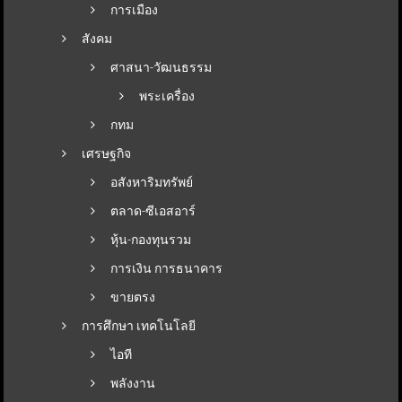
การเมือง
สังคม
ศาสนา-วัฒนธรรม
พระเครื่อง
กทม
เศรษฐกิจ
อสังหาริมทรัพย์
ตลาด-ซีเอสอาร์
หุ้น-กองทุนรวม
การเงิน การธนาคาร
ขายตรง
การศึกษา เทคโนโลยี
ไอที
พลังงาน