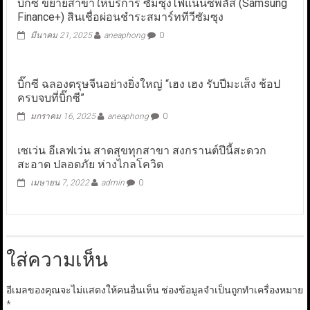
บิ๊กซี ขยายสาขาให้บริการ ซัมซุงไฟแนนซ์พลัส (Samsung
Finance+) สินเชื่อผ่อนชำระสมาร์ททีวีซัมซุง
มีนาคม 21, 2025
aneaphong
0
บิ๊กซี ฉลองตรุษจีนอย่างยิ่งใหญ่ “เฮง เฮง รับปีมะเส็ง ช้อป
ครบจบที่บิ๊กซี”
มกราคม 16, 2025
aneaphong
0
เซเว่น อีเลฟเว่น สาดสุขทุกสาขา สงกรานต์ปีนี้สะดวก
สะอาด ปลอดภัย ห่างไกลโควิด
เมษายน 7, 2022
admin
0
ใส่ความเห็น
อีเมลของคุณจะไม่แสดงให้คนอื่นเห็น
ช่องข้อมูลจำเป็นถูกทำเครื่องหมาย
*