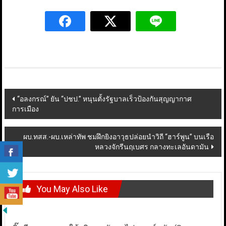
Post
“อลงกรณ์” ยัน “ปชป.” หนุนตั้งรัฐบาลเร็วป้องกันสุญญากาศ
การเมือง
navigation
ผบ.ทสส.-ผบ.เหล่าทัพ ชมฝึกยิงอาวุธปล่อยนำวิถี “ฮาร์พูน” บนเรือ
หลวงจักรีนฤเบศร กลางทะเลอันดามัน
You May Also Like