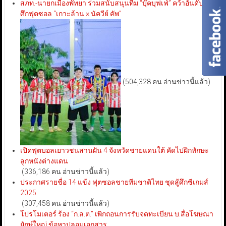
สภท.-นายกเมืองพัทยา ร่วมสนับสนุนทีม “บุ๊คบุฟเฟ่” คว้าอันดับ 3
ศึกฟุตซอล “เกาะล้าน × นัควีย์ คัพ”
(504,328 คน อ่านข่าวนี้แล้ว)
เปิดฟุตบอลเยาวชนสานฝัน 4 จังหวัดชายแดนใต้ คัดไปฝึกทักษะ
ลูกหนังต่างแดน
(336,186 คน อ่านข่าวนี้แล้ว)
ประกาศรายชื่อ 14 แข้ง ฟุตซอลชายทีมชาติไทย ชุดสู้ศึกซีเกมส์
2025
(307,458 คน อ่านข่าวนี้แล้ว)
โปรโมเตอร์ ร้อง “ก.ล.ต.” เพิกถอนการรับจดทะเบียน บ.สื่อโฆษณา
ยักษ์ใหญ่ ข้อหาปลอมเอกสาร