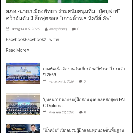
สภท.-นายกเมืองพัทยา ร่วมสนับสนุนทีม “บุ๊คบุฟเฟ่”
คว้าอันดับ 3 ศึกฟุตซอล “เกาะล้าน × นัควีย์ คัพ”
กรกฎาคม 6, 2026
aneaphong
0
FacebookFacebookXTwitter
Read More
กองทัพเรือ จัดงานวันเกียรติยศกีฬานาวี ประจำ
ปี 2569
กรกฎาคม 3, 2026
0
‘ยุทธนา’ ปิดอบรมผู้ฝึกสอนฟุตบอลหลักสูตร FAT
G-Diploma
มิถุนายน 28, 2026
0
“บิ๊กหยิม” เปิดอบรมผู้ฝึกสอนฟุตบอลขั้นพื้นฐาน