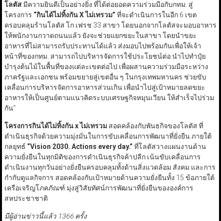
โลตัส
มีความยินดีเป็นอย่างยิ่ง ที่ได้ต่อยอดความร่วมมือกับกทม. สู่
โครงการ
“กินได้ไม่ทิ้งกัน X ไม่เทรวม”
ที่จะดำเนินการในอีก 6 เขต
ครอบคลุมร้านโลตัส โก เฟรช 33 สาขา โดยนอกจากโลตัสจะมอบอาหาร
ให้พนักงานกวาดถนนแล้ว ยังจะช่วยแยกขยะในสาขา โดยนำขยะ
อาหารที่ไม่สามารถรับประทานได้แล้ว ส่งมอบไปพร้อมกันเพื่อให้เจ้า
หน้าที่ของกทม. สามารถไปบริหารจัดการใช้ประโยชน์ต่อ นำไปทำปุ๋ย
บำรุงต้นไม้ในพื้นที่ของแต่ละเขตต่อไป เพื่อผสานความร่วมมือระหว่าง
ภาครัฐและเอกชน พร้อมขยายสู่เขตอื่น ๆ ในกรุงเทพมหานคร ช่วยขับ
เคลื่อนการบริหารจัดการอาหารส่วนเกิน เพื่อนำไปสู่เป้าหมายลดขยะ
อาหารให้เป็นศูนย์ตามแนวคิดระบบเศรษฐกิจหมุนเวียน ให้สำเร็จไปร่วม
กัน”
โครงการกินได้ไม่ทิ้งกัน
x
ไม่เทรวม
สอดคล้องกับพันธกิจของโลตัส ที่
ดำเนินธุรกิจด้วยความมุ่งมั่นในการขับเคลื่อนการพัฒนาที่ยั่งยืน ภายใต้
กลยุทธ์
“Vision 2030. Actions every day.”
ที่โลตัสวางแผนงานด้าน
ความยั่งยืนในทุกมิติของการดำเนินธุรกิจค้าปลีก เน้นขับเคลื่อนการ
ดำเนินงานทุกวันอย่างยั่งยืนครอบคลุมทั้งด้านสิ่งแวดล้อม สังคม และการ
กำกับดูแลกิจการ สอดคล้องกับเป้าหมายด้านความยั่งยืนทั้ง 15 ข้อภายใต้
เครือเจริญโภคภัณฑ์ มุ่งสู่วิสัยทัศน์การพัฒนาที่ยั่งยืนขององค์การ
สหประชาชาติ
มีผู้อ่านข่าวนี้แล้ว 1366 ครั้ง