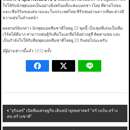
ใจให้กับนักฟุตบอลเป็นอย่างยิ่งพร้อมทั้งแฟนบอลชาวไทย ที่ตามไปชม
และเชียร์ริมขอบสนามและในประเทศไทย ที่รับชมผ่านดาวเทียม ต่างมี
ความสุขในถ้วนหน้า
ผลสกอร์ดังกล่าว นักฟุตบอลทีมชาติไทยยู 23 ชุดนี้ เป็นชุดที่เล่นเป็นทีม
เวิร์คได้ดีมาก สามารถต่อสู้กับทีมในเอเชียได้อย่างสูสี ติดตามชม และ
เป็นกำลังใจให้กับทีมฟุตบอลทีมชาติไทยยู 23 กันต่อไปนะครับ
มีผู้อ่านข่าวนี้แล้ว 1212 ครั้ง
Post
“จุรินทร์” เปิดทีมเศรษฐกิจ เดินหน้ายุทธศาสตร์ “สร้างเงิน สร้าง
คน สร้างชาติ”
navigation