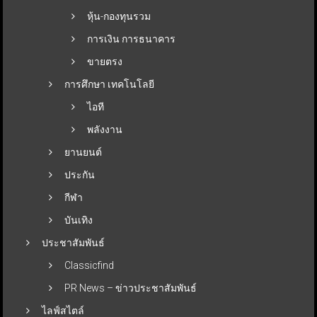
หุ้น-กองทุนรวม
การเงิน การธนาคาร
ขายตรง
การศึกษา เทคโนโลยี
ไอที
พลังงาน
ยานยนต์
ประกัน
กีฬา
บันเทิง
ประชาสัมพันธ์
Classicfind
PR News – ข่าวประชาสัมพันธ์
ไลฟ์สไตล์