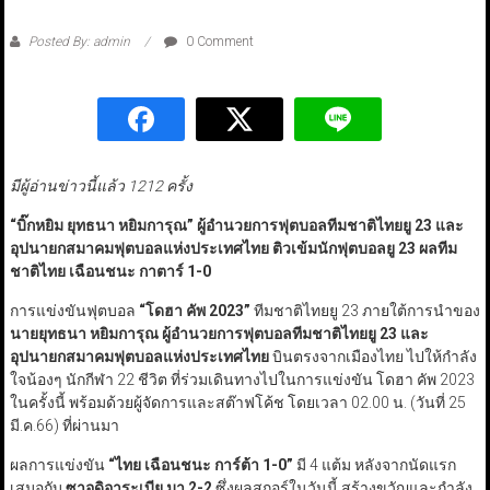
Posted By: admin
0 Comment
มีผู้อ่านข่าวนี้แล้ว 1212 ครั้ง
“บิ๊กหยิม ยุทธนา หยิมการุณ” ผู้อำนวยการฟุตบอลทีมชาติไทยยู 23 และ
อุปนายกสมาคมฟุตบอลแห่งประเทศไทย ติวเข้มนักฟุตบอลยู 23 ผลทีม
ชาติไทย เฉือนชนะ กาตาร์ 1-0
การแข่งขันฟุตบอล
“
โดฮา คัพ
2023”
ทีมชาติไทยยู 23 ภายใต้การนำของ
นายยุทธนา หยิมการุณ ผู้อำนวยการฟุตบอลทีมชาติไทยยู
23
และ
อุปนายกสมาคมฟุตบอลแห่งประเทศไทย
บินตรงจากเมืองไทย ไปให้กำลัง
ใจน้องๆ นักกีฬา 22 ชีวิต ที่ร่วมเดินทางไปในการแข่งขัน โดฮา คัพ 2023
ในครั้งนี้ พร้อมด้วยผู้จัดการและสต๊าฟโค้ช โดยเวลา 02.00 น. (วันที่ 25
มี.ค.66) ที่ผ่านมา
ผลการแข่งขัน
“
ไทย เฉือนชนะ การ์ต้า
1-0”
มี 4 แต้ม หลังจากนัดแรก
เสมอกับ
ซาอุดิอาระเบีย มา
2-2
ซึ่งผลสกอร์ในวันนี้ สร้างขวัญและกำลัง