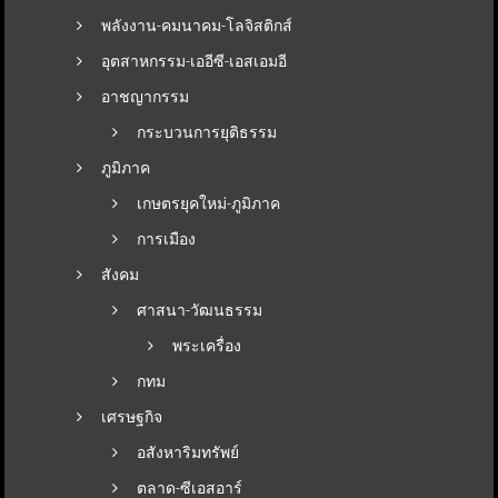
พลังงาน-คมนาคม-โลจิสติกส์
อุตสาหกรรม-เออีซี-เอสเอมอี
อาชญากรรม
กระบวนการยุติธรรม
ภูมิภาค
เกษตรยุคใหม่-ภูมิภาค
การเมือง
สังคม
ศาสนา-วัฒนธรรม
พระเครื่อง
กทม
เศรษฐกิจ
อสังหาริมทรัพย์
ตลาด-ซีเอสอาร์