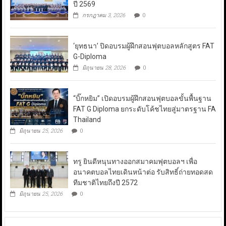
ปี 2569
กรกฎาคม 3, 2026
0
‘ยุทธนา’ ปิดอบรมผู้ฝึกสอนฟุตบอลหลักสูตร FAT
G-Diploma
มิถุนายน 28, 2026
0
“บิ๊กหยิม” เปิดอบรมผู้ฝึกสอนฟุตบอลขั้นพื้นฐาน
FAT G Diploma ยกระดับโค้ชไทยสู่มาตรฐาน FA
Thailand
มิถุนายน 25, 2026
0
ทรู ยินดีหนุนทางออกสมาคมฟุตบอลฯ เพื่อ
อนาคตบอลไทยเดินหน้าต่อ รับสิทธิ์ถ่ายทอดสด
ทีมชาติไทยถึงปี 2572
มิถุนายน 25, 2026
0