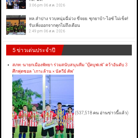
3:06 pm
06 ส.ค. 2026
ทล.ลำปาง รวบหนุ่มฉี่ม่วง ขี่จยย. ซุกยาบ้า-ไอซ์ ไม่เข็ด!
รับเพิ่งออกจากคุกไม่ถึงเดือน
2:49 pm
06 ส.ค. 2026
5 ข่าวเด่นประจำปี
สภท.-นายกเมืองพัทยา ร่วมสนับสนุนทีม “บุ๊คบุฟเฟ่” คว้าอันดับ 3
ศึกฟุตซอล “เกาะล้าน × นัควีย์ คัพ”
(537,518 คน อ่านข่าวนี้แล้ว)