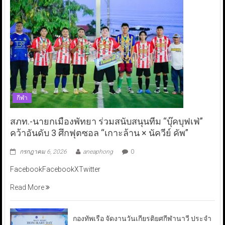
กีฬา
สภท.-นายกเมืองพัทยา ร่วมสนับสนุนทีม “บุ๊คบุฟเฟ่”
คว้าอันดับ 3 ศึกฟุตซอล “เกาะล้าน × นัควีย์ คัพ”
กรกฎาคม 6, 2026
aneaphong
0
FacebookFacebookXTwitter
Read More
กองทัพเรือ จัดงานวันเกียรติยศกีฬานาวี ประจำ