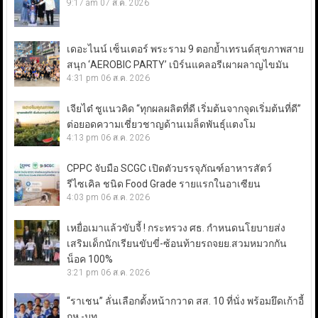
9:17 am
07 ส.ค. 2026
เดอะไนน์ เซ็นเตอร์ พระราม 9 ตอกย้ำเทรนด์สุขภาพสาย
สนุก ‘AEROBIC PARTY’ เบิร์นแคลอรีเผาผลาญไขมัน
4:31 pm
06 ส.ค. 2026
เจียไต๋ ชูแนวคิด “ทุกผลผลิตที่ดี เริ่มต้นจากจุดเริ่มต้นที่ดี”
ต่อยอดความเชี่ยวชาญด้านเมล็ดพันธุ์แตงโม
4:13 pm
06 ส.ค. 2026
CPPC จับมือ SCGC เปิดตัวบรรจุภัณฑ์อาหารสัตว์
รีไซเคิล ชนิด Food Grade รายแรกในอาเซียน
4:03 pm
06 ส.ค. 2026
เหยื่อเมาแล้วขับจี้ ! กระทรวง ศธ. กำหนดนโยบายส่ง
เสริมเด็กนักเรียนขับขี่-ซ้อนท้ายรถจยย.สวมหมวกกัน
น็อค 100%
3:21 pm
06 ส.ค. 2026
“ราเชน” ลั่นเลือกตั้งหน้ากวาด สส. 10 ที่นั่ง พร้อมยึดเก้าอี้
กห.-มท.