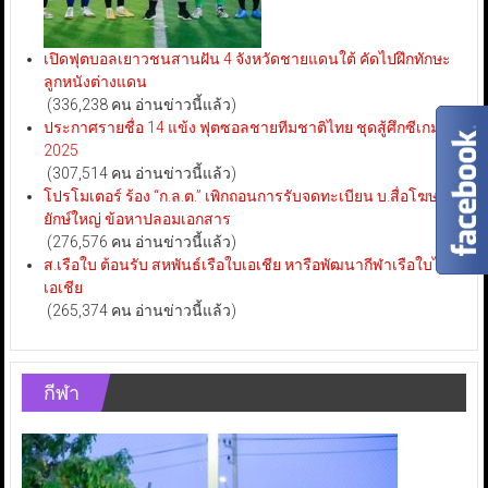
เปิดฟุตบอลเยาวชนสานฝัน 4 จังหวัดชายแดนใต้ คัดไปฝึกทักษะ
ลูกหนังต่างแดน
(336,238 คน อ่านข่าวนี้แล้ว)
ประกาศรายชื่อ 14 แข้ง ฟุตซอลชายทีมชาติไทย ชุดสู้ศึกซีเกมส์
2025
(307,514 คน อ่านข่าวนี้แล้ว)
โปรโมเตอร์ ร้อง “ก.ล.ต.” เพิกถอนการรับจดทะเบียน บ.สื่อโฆษณา
ยักษ์ใหญ่ ข้อหาปลอมเอกสาร
(276,576 คน อ่านข่าวนี้แล้ว)
ส.เรือใบ ต้อนรับ สหพันธ์เรือใบเอเชีย หารือพัฒนากีฬาเรือใบไทย-
เอเชีย
(265,374 คน อ่านข่าวนี้แล้ว)
กีฬา