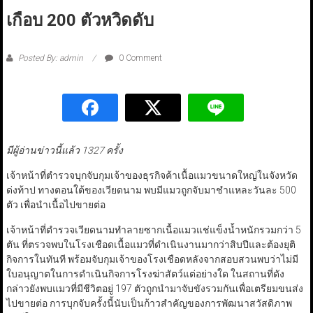
เกือบ 200 ตัวหวิดดับ
Posted By: admin
0 Comment
มีผู้อ่านข่าวนี้แล้ว 1327 ครั้ง
เจ้าหน้าที่ตำรวจบุกจับกุมเจ้าของธุรกิจค้าเนื้อแมวขนาดใหญ่ในจังหวัด
ด่งท้าป ทางตอนใต้ของเวียดนาม พบมีแมวถูกจับมาชำแหละวันละ 500
ตัว เพื่อนำเนื้อไปขายต่อ
เจ้าหน้าที่ตำรวจเวียดนามทำลายซากเนื้อแมวแช่แข็งน้ำหนักรวมกว่า 5
ตัน ที่ตรวจพบในโรงเชือดเนื้อแมวที่ดำเนินงานมากว่าสิบปีและต้องยุติ
กิจการในทันที พร้อมจับกุมเจ้าของโรงเชือดหลังจากสอบสวนพบว่าไม่มี
ใบอนุญาตในการดำเนินกิจการโรงฆ่าสัตว์แต่อย่างใด ในสถานที่ดัง
กล่าวยังพบแมวที่มีชีวิตอยู่ 197 ตัวถูกนำมาจับขังรวมกันเพื่อเตรียมขนส่ง
ไปขายต่อ การบุกจับครั้งนี้นับเป็นก้าวสำคัญของการพัฒนาสวัสดิภาพ