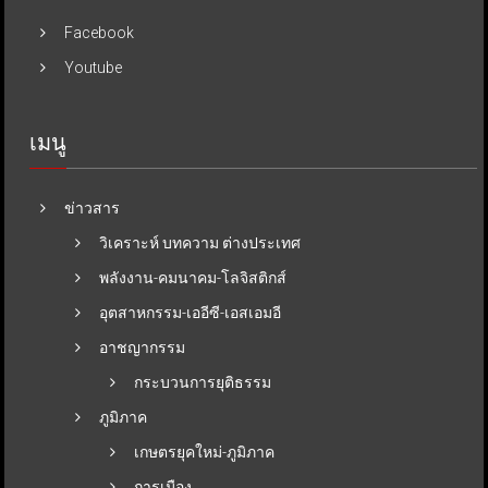
Facebook
Youtube
เมนู
ข่าวสาร
วิเคราะห์ บทความ ต่างประเทศ
พลังงาน-คมนาคม-โลจิสติกส์
อุตสาหกรรม-เออีซี-เอสเอมอี
อาชญากรรม
กระบวนการยุติธรรม
ภูมิภาค
เกษตรยุคใหม่-ภูมิภาค
การเมือง