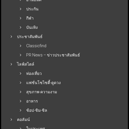
ประกัน
กีฬา
บันเทิง
ประชาสัมพันธ์
Classicfind
PR News – ข่าวประชาสัมพันธ์
ไลฟ์สไตล์
ท่องเที่ยว
แฟชั่นโซไซตี้-ดูดวง
สุขภาพ-ความงาม
อาหาร
ช้อป-ชิม-ชิล
คอลัมน์
ในประเทศ