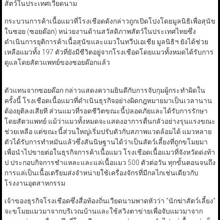
สัตว์ในประเทศเวียดนาม
กระบวนการค้าเนื้อแมวที่โรงเชือดดังกล่าวถูกเปิดโปงโดยมูลนิธิเพื่อสุนัข
ในซอย (ซอยด๊อก) หน่วยงานด้านสวัสดิภาพสัตว์ในประเทศไทยซึ่ง
ดำเนินการยุติการค้าเนื้อสุนัขและแมวในทวีปเอเชีย มูลนิธิฯ ยังได้ช่วย
เหลือแมวทั้ง 197 ตัวที่ยังมีชีวิตอยู่จากโรงเชือดโดยแมวทั้งหมดได้รับการ
ดูแลโดยสัตวแพทย์ของซอยด๊อกแล้ว
ตัวแทนจากซอยด๊อก กล่าวแสดงความยินดีกับการจับกุมผู้กระทำผิดใน
ครั้งนี้ โรงเชือดเนื้อแมวที่ดำเนินธุรกิจอย่างผิดกฎหมายมาเป็นเวลานาน
ต้องยุติลงเสียที ส่วนแมวที่รอดชีวิตขณะนี้ปลอดภัยและได้รับการรักษา
โดยสัตวแพทย์ แม้ว่าแมวทั้งหมดจะแสดงอาการตื่นกลัวอย่างรุนแรงขณะ
ช่วยเหลือ แต่ขณะนี้ส่วนใหญ่เริ่มปรับตัวกับสภาพแวดล้อมได้ แมวหลาย
ตัวได้รับการทำหมันแล้วซึ่งสันนิษฐานได้ว่าเป็นสัตว์เลี้ยงที่ถูกขโมยมา
เพื่อนำไปขายต่อในธุรกิจการค้าเนื้อแมว โรงเชือดเนื้อแมวที่จังหวัดด่งท้า
ป ประกอบกิจการชำแหละและแล่เนื้อแมว 500 ตัวต่อวัน ทุกขั้นตอนจนถึง
การแล่เป็นเนื้อเตรียมส่งจำหน่ายใช้เครื่องจักรที่มีกลไกเช่นเดียวกับ
โรงงานอุตสาหกรรม
เจ้าของธุรกิจโรงเชือดซึ่งสื่อท้องถิ่นเวียดนามพาดหัวว่า “นักฆ่าสัตว์เลี้ยง”
จะขโมยแมวมาจากบริเวณบ้านและใช้สวิงตาข่ายเพื่อจับแมวมาจาก