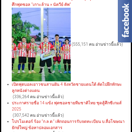
ศึกฟุตซอล “เกาะล้าน × นัควีย์ คัพ”
(555,151 คน อ่านข่าวนี้แล้ว)
เปิดฟุตบอลเยาวชนสานฝัน 4 จังหวัดชายแดนใต้ คัดไปฝึกทักษะ
ลูกหนังต่างแดน
(336,264 คน อ่านข่าวนี้แล้ว)
ประกาศรายชื่อ 14 แข้ง ฟุตซอลชายทีมชาติไทย ชุดสู้ศึกซีเกมส์
2025
(307,542 คน อ่านข่าวนี้แล้ว)
โปรโมเตอร์ ร้อง “ก.ล.ต.” เพิกถอนการรับจดทะเบียน บ.สื่อโฆษณา
ยักษ์ใหญ่ ข้อหาปลอมเอกสาร