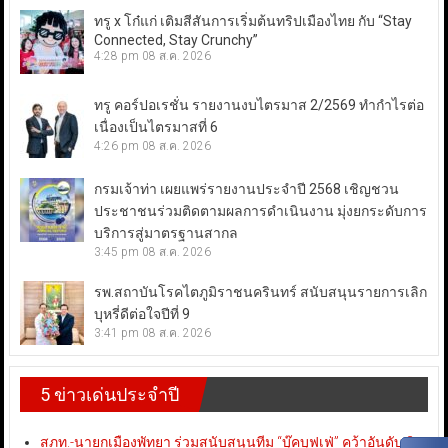
ทรู x โก๋แก่ เติมสีสันการเริ่มต้นทริปเมืองไทย กับ “Stay
Connected, Stay Crunchy”
4:28 pm
08 ส.ค. 2026
ทรู คอร์ปอเรชั่น รายงานงบไตรมาส 2/2569 ทำกำไรต่อ
เนื่องเป็นไตรมาสที่ 6
4:26 pm
08 ส.ค. 2026
กรมเจ้าท่า เผยแพร่รายงานประจำปี 2568 เชิญชวน
ประชาชนร่วมติดตามผลการดำเนินงาน มุ่งยกระดับการ
บริการสู่มาตรฐานสากล
3:45 pm
08 ส.ค. 2026
รพ.สถาบันโรคไตภูมิราชนครินทร์ สนับสนุนรายการเลิก
บุหรี่ดีต่อใจปีที่ 9
3:41 pm
08 ส.ค. 2026
5 ข่าวเด่นประจำปี
สภท.-นายกเมืองพัทยา ร่วมสนับสนุนทีม “บุ๊คบุฟเฟ่” คว้าอันดับ 3