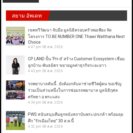
สยาม อัพเดท
เขตทวีวัฒนา จับมือ มูลนิธิครอบครัวพอเพียง จัด
โครงการ TO BE NUMBER ONE Thawi Watthana Next
Choice
4:47 pm
08 ส.ค. 2026
CP LAND ปั้น ‘Pri-d’ สร้าง Customer Ecosystem เชื่อม
ลูกบ้าน-พันธมิตร ขยายมูลค่าธุรกิจระยะยาว
4:43 pm
08 ส.ค. 2026
รถพยาบาลคันนี้…ยังต้องกลับมาช่วยชีวิตผู้คน ขอเชิญ
ร่วมเป็นส่วนหนึ่งในการซ่อมรถพยาบาล มูลนิธิกุศล
ศรัทธา อ.พระแสง
4:34 pm
08 ส.ค. 2026
PWS สนับสนุนทีมลูกหนังสถาบันพระปกเกล้า พร้อมลุย
ศึก “รักเมืองไทย” 30 ส.ค.นี้
4:32 pm
08 ส.ค. 2026