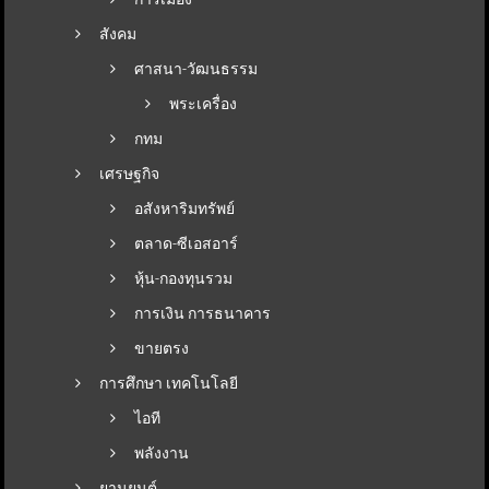
สังคม
ศาสนา-วัฒนธรรม
พระเครื่อง
กทม
เศรษฐกิจ
อสังหาริมทรัพย์
ตลาด-ซีเอสอาร์
หุ้น-กองทุนรวม
การเงิน การธนาคาร
ขายตรง
การศึกษา เทคโนโลยี
ไอที
พลังงาน
ยานยนต์