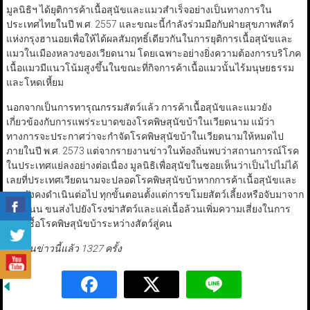
มูลนิธิฯ ได้ยุติการค้าเนื้อสุนัขและแมวสำเร็จอย่างเป็นทางการใน
ประเทศไทยในปี พ.ศ. 2557 และขณะนี้กำลังร่วมมือกับฝ่ายสุขภาพสัตว์
แห่งกรุงฮานอยเพื่อให้ได้ผลสัมฤทธิ์เดียวกันในการยุติการเนื้อสุนัขและ
แมวในเมืองหลวงของเวียดนาม โดยเฉพาะอย่างยิ่งความต้องการบริโภค
เนื้อแมวมีแนวโน้มสูงขึ้นในขณะที่กิจการค้าเนื้อแมวนั้นไร้มนุษยธรรม
และโหดเหี้ยม
นอกจากเป็นการทารุณกรรมสัตว์แล้ว การค้าเนื้อสุนัขและแมวยัง
เกี่ยวข้องกับการแพร่ระบาดของโรคพิษสุนัขบ้าในเวียดนาม แม้ว่า
ทางการจะประกาศว่าจะกำจัดโรคพิษสุนัขบ้าในเวียดนามให้หมดไป
ภายในปี พ.ศ. 2573 แต่จากรายงานข่าวในท้องถิ่นพบว่าสถานการณ์โรค
ในประเทศแย่ลงอย่างต่อเนื่อง มูลนิธิเพื่อสุนัขในซอยเห็นว่าเป็นไปไม่ได้
เลยที่ประเทศเวียดนามจะปลอดโรคพิษสุนัขบ้าหากการค้าเนื้อสุนัขและ
แมวยังคงดำเนินต่อไป ทุกขั้นตอนตั้งแต่การขโมยสัตว์เลี้ยงหรือจับมาจาก
ข้างถนน ขนส่งไปยังโรงฆ่าสัตว์และแล่เนื้อล้วนเพิ่มความเสี่ยงในการ
แพร่เชื้อโรคพิษสุนัขบ้าระหว่างสัตว์สู่คน
มีผู้อ่านข่าวนี้แล้ว 1327 ครั้ง