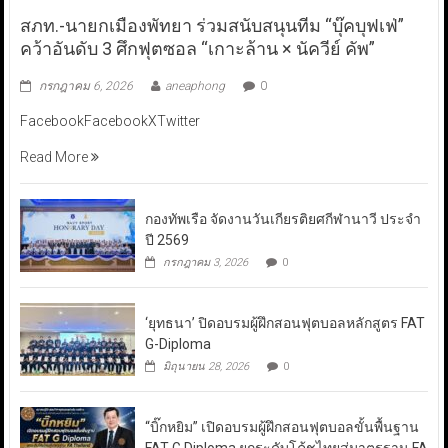
สภท.-นายกเมืองพัทยา ร่วมสนับสนุนทีม “บุ๊คบุฟเฟ่”
คว้าอันดับ 3 ศึกฟุตซอล “เกาะล้าน × นัควีย์ คัพ”
กรกฎาคม 6, 2026
aneaphong
0
FacebookFacebookXTwitter
Read More
กองทัพเรือ จัดงานวันเกียรติยศกีฬานาวี ประจำ
ปี 2569
กรกฎาคม 3, 2026
0
‘ยุทธนา’ ปิดอบรมผู้ฝึกสอนฟุตบอลหลักสูตร FAT
G-Diploma
มิถุนายน 28, 2026
0
“บิ๊กหยิม” เปิดอบรมผู้ฝึกสอนฟุตบอลขั้นพื้นฐาน