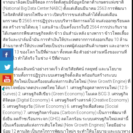
จากอนาล็อคเป็นดิจิตอล
การจัดตั้งศูนย์ข้อมูลบิ๊กดาต้าเกษตรแห่งชาติ
(National Big Data Center:NABC) ตั้งแต่เดือนมีนาคม 2563 การพัฒนา
โลจิสติกส์ด้วยรถไฟจีน-ลาว เปิดบริการขนส่งสินค้าได้ตั้งแต่เดือน
มกราคม ปี 2565 การปฏิรูประบบบริหารจัดการผลไม้ จนส่งออกทุเรียนผล
สด
สร้างรายได้ทะลุ 1 แสนล้าน
เป็นครั้งแรกในปี 2564 การประกันราย
ได้เกษตรกรพืชเศรษฐกิจหลัก ข้าว มันสำปะหลัง ยางพารา ข้าวโพดเลี้ยง
สัตว์และปาล์มน้ำมัน
การทำเงินให้ประเทศจากการส่งออกเกือบ 10 ล้าน
ล้านบาท ทำให้ประเทศไทยเป็นประเทศผู้ส่งออกสินค้าเกษตร และอาหาร
อันดับ 13 ของโลก ในปีที่ผ่านมา
ทั้งหมด คือ ตัวอย่างส่วนหนึ่งของงานที่
ทำได้ไว ทำได้จริง ในช่วง
4 ปีที่ผ่านมา
“เรายังต้องเดินหน้าอย่างรวดเร็ว ด้วยวิสัยทัศน์ กลยุทธ์ และนโยบาย
ใหม่ๆ รวมทั้งการปฏิรูประบบเศรษฐกิจดั้งเดิม พร้อมกับสร้างระบบ
เศรษฐกิจใหม่เป็นเครื่องยนต์แห่งการเติบโตใหม่ (New Growth Engine) ที่
ตอบโจทย์อนาคตประเทศไทย ได้แก่
1. เศรษฐกิจอุตสาหกรรมใหม่ (12 S-
Curves)
2. เศรษฐกิจสีเขียว
(Green Economy)
โมเดล BCG
3. เศรษฐกิจ
ดิจิตอล (Digital Economy) 4. เศรษฐกิจสร้างสรรค์
(Creative Economy)
5. เศรษฐกิจสูงวัย (Silver Economy) 6. เศรษฐกิจเพื่อสังคม (Social
Economy) 7. เศรษฐกิจคาร์บอน
(Carbon Economy)
เป็นการพัฒนาที่
ยั่งยืน ลดก๊าซเรือนกระจก (GHG) ลดโลกร้อน ระบบเศรษฐกิจใหม่เหล่านี้
เป็นเครื่องยนต์แห่งการเติบโตใหม่ (New Growth Engines) โดยมีอย่าง
น้อย 12 คานงัด เป็นกลไกการพัฒนาใหม่ๆ จะทำให้นโยบาย และแนวทาง