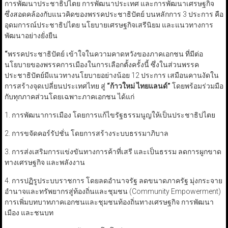
การพัฒนาประชาธิปไตย การพัฒนาประเทศ และการพัฒนาเศรษฐกิจ
ซึ่งสอดคล้องกับแนวคิดของพรรคประชาธิปัตย์ บนหลักการ 3 ประการ คือ
อุดมการณ์ประชาธิปไตย นโยบายเศรษฐกิจเสรีนิยม และแนวทางการ
พัฒนาอย่างยั่งยืน
“
พรรคประชาธิปัตย์ เข้าใจในความคาดหวังของภาคเอกชน ที่มีต่อ
นโยบายของพรรคการเมืองในการเลือกตั้งครั้งนี้ ซึ่งในส่วนพรรค
ประชาธิปัตย์มีแนวทางนโยบายอย่างน้อย 12 ประการ เสมือนคานงัดใน
การสร้างจุดเปลี่ยนประเทศไทย สู่
“
ก้าวใหม่ ไทยแลนด์
”
โดยพร้อมร่วมมือ
กับทุกภาคส่วนโดยเฉพาะภาคเอกชน ได้แก่
1. การพัฒนาการเมือง โดยการแก้ไขรัฐธรรมนูญให้เป็นประชาธิปไตย
2. การขจัดคอร์รัปชั่น โดยการสร้างระบบธรรมาภิบาล
3. การส่งเสริมการแข่งขันทางการค้าที่เสรี และเป็นธรรม ลดการผูกขาด
ทางเศรษฐกิจ และพลังงาน
4. การปฏิรูประบบราชการ
โดยลดอำนาจรัฐ ลดขนาดภาครัฐ มุ่งกระจาย
อำนาจและทรัพยากรสู่ท้องถิ่นและชุมชน (Community Empowerment)
การเพิ่มบทบาทภาคเอกชนและชุมชนท้องถิ่นทางเศรษฐกิจ
การพัฒนา
เมือง และชนบท