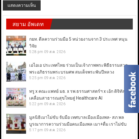
สยาม อัพเดท
กยท. ดีลความร่วมมือ 5 หน่วยงานจาก 3 ประเทศ หนุน
วิจัย
5:28 pm
09 ส.ค. 2026
เอไอเอ ประเทศไทย ร่วมเป็นเจ้าภาพพระพิธีธรรมสวด
พระอภิธรรมพระบรมศพ สมเด็จพระพันปีหลวง
5:25 pm
09 ส.ค. 2026
ทรู x คณะแพทย์ มธ. x รพ.ธรรมศาสตร์ฯ x เอ้ก ดิจิทัล ขับ
เคลื่อนสาธารณสุขไทยสู่ Healthcare AI
5:22 pm
09 ส.ค. 2026
มูลนิธิเมาไม่ขับ จับมือ เทศบาลเมืองเมืองพล- สภ.พล
บูรณาการความร่วมมือคนเมืองพล เมา+ดื่ม เราไม่ขับ
5:17 pm
09 ส.ค. 2026