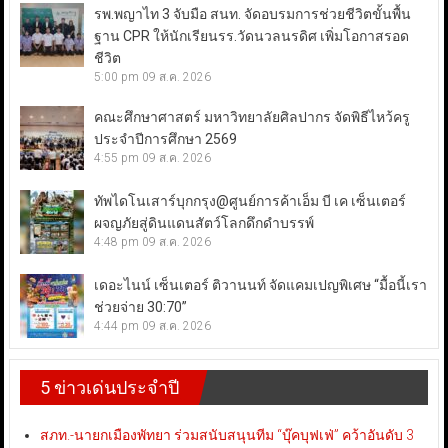
รพ.พญาไท 3 จับมือ สนท. จัดอบรมการช่วยชีวิตขั้นพื้น
ฐาน CPR ให้นักเรียนรร.วัดนวลนรดิศ เพิ่มโอกาสรอด
ชีวิต
5:00 pm
09 ส.ค. 2026
คณะศึกษาศาสตร์ มหาวิทยาลัยศิลปากร จัดพิธีไหว้ครู
ประจำปีการศึกษา 2569
4:55 pm
09 ส.ค. 2026
ทัพไดโนเสาร์บุกกรุง@ศูนย์การค้าเอ็ม บี เค เซ็นเตอร์
ผจญภัยสู่ดินแดนสัตว์โลกดึกดำบรรพ์
4:48 pm
09 ส.ค. 2026
เดอะไนน์ เซ็นเตอร์ ติวานนท์ จัดแคมเปญพิเศษ “มื้อนี้เรา
ช่วยจ่าย 30:70”
4:44 pm
09 ส.ค. 2026
5 ข่าวเด่นประจำปี
สภท.-นายกเมืองพัทยา ร่วมสนับสนุนทีม “บุ๊คบุฟเฟ่” คว้าอันดับ 3