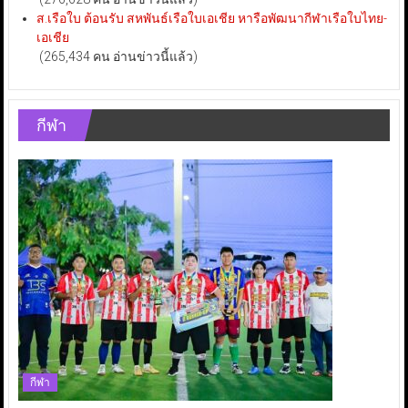
ส.เรือใบ ต้อนรับ สหพันธ์เรือใบเอเชีย หารือพัฒนากีฬาเรือใบไทย-
เอเชีย
(265,434 คน อ่านข่าวนี้แล้ว)
กีฬา
กีฬา