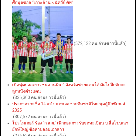
ศึกฟุตซอล “เกาะล้าน × นัควีย์ คัพ”
(572,122 คน อ่านข่าวนี้แล้ว)
เปิดฟุตบอลเยาวชนสานฝัน 4 จังหวัดชายแดนใต้ คัดไปฝึกทักษะ
ลูกหนังต่างแดน
(336,300 คน อ่านข่าวนี้แล้ว)
ประกาศรายชื่อ 14 แข้ง ฟุตซอลชายทีมชาติไทย ชุดสู้ศึกซีเกมส์
2025
(307,572 คน อ่านข่าวนี้แล้ว)
โปรโมเตอร์ ร้อง “ก.ล.ต.” เพิกถอนการรับจดทะเบียน บ.สื่อโฆษณา
ยักษ์ใหญ่ ข้อหาปลอมเอกสาร
(276,628 คน อ่านข่าวนี้แล้ว)