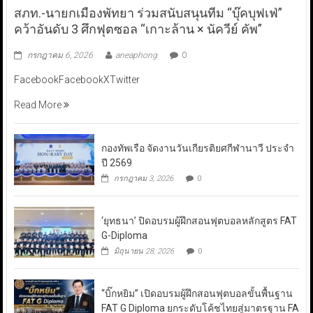
สภท.-นายกเมืองพัทยา ร่วมสนับสนุนทีม “บุ๊คบุฟเฟ่”
คว้าอันดับ 3 ศึกฟุตซอล “เกาะล้าน × นัควีย์ คัพ”
กรกฎาคม 6, 2026
aneaphong
0
FacebookFacebookXTwitter
Read More
กองทัพเรือ จัดงานวันเกียรติยศกีฬานาวี ประจำ
ปี 2569
กรกฎาคม 3, 2026
0
‘ยุทธนา’ ปิดอบรมผู้ฝึกสอนฟุตบอลหลักสูตร FAT
G-Diploma
มิถุนายน 28, 2026
0
“บิ๊กหยิม” เปิดอบรมผู้ฝึกสอนฟุตบอลขั้นพื้นฐาน
FAT G Diploma ยกระดับโค้ชไทยสู่มาตรฐาน FA