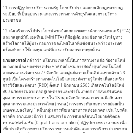
11. การปฏิรูปการบริการภาครัฐ
โดยปรับปรุง และยกเลิกกฎหมาย กฎ
ระเบียบ ที่เป็นอุปสรรค และภาระทางการค้าธุรกิจและการบริการ
ประชาชน
12. ส่งเสริมการใช้ประโยชน์จากข้อตกลงเขตการค้าการลงทุนเสรี (FTA)
และกลยุทธ์มินิ เอฟทีเอ. (Mini FTA) ที่มีอยู่เดิมและข้อตกลงใหม่
ปูทาง
สร้างโอกาสให้ผู้ประกอบการของไทยในเวทีแข่งขันระหว่างประเทศ
พร้อมกับการใช้กองทุน เอฟทีเอ.รองรับผลกระทบทุกด้าน
นายอลงกรณ์
กล่าวว่า นโยบายเหล่านี้เป็นการสานงานต่อ ก่องานใหม่
อย่างต่อเนื่อง ของพรรคประชาธิปัตย์ เช่น การจัดตั้งศูนย์เทคโนโลยี
เกษตรและนวัตกรรม 77 จังหวัด และศูนย์ความเป็นเลิฟเฉพาะด้าน 23
ศูนย์
เป็นโครงสร้างทางเทคโนโลยี และองค์ความรู้ใหม่ๆ เพื่อส่งเสริม
การวิจัยและพัฒนา (R&D) ตั้งแต่ 1 มิถุนายน 2563 เกิดเทคโนโลยีใหม่
800 นวัตกรรมถ่ายทอดสู่เกษตรกรและฟาร์มเกษตร
การส่งเสริมนิคม
อุตสาหกรรมเกษตรอาหารใน 18 กลุ่มจังหวัด
บนความร่วมมือกับสภา
อุตสาหกรรมแห่งประเทศไทย (กรกอ.) การยกระดับเกษตรรายย่อยเป็น
เกษตรแปลงใหญ่ 1 หมื่นกลุ่ม การพัฒนาอาหารแห่งอนาคต
เช่น โปรตีน
จากพืช จากแมลงมีกว่า 1 แสนฟาร์ม การขับเคลื่อนนโยบายดิจิตอล
ทรานสฟอร์เมชั่น (Digital Transformation) ปฏิรูปกระทรวงเกษตร เพื่อ
เพิ่มประสิทธิภาพการบริหารราชการแผ่นดิน และการบริการประชาชน