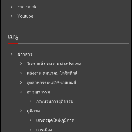
Facebook
Youtube
เมนู
ข่าวสาร
วิเคราะห์ บทความ ต่างประเทศ
พลังงาน-คมนาคม-โลจิสติกส์
อุตสาหกรรม-เออีซี-เอสเอมอี
อาชญากรรม
กระบวนการยุติธรรม
ภูมิภาค
เกษตรยุคใหม่-ภูมิภาค
การเมือง