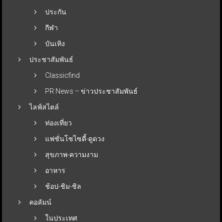
ประกัน
กีฬา
บันเทิง
ประชาสัมพันธ์
Classicfind
PR News – ข่าวประชาสัมพันธ์
ไลฟ์สไตล์
ท่องเที่ยว
แฟชั่นโซไซตี้-ดูดวง
สุขภาพ-ความงาม
อาหาร
ช้อป-ชิม-ชิล
คอลัมน์
ในประเทศ