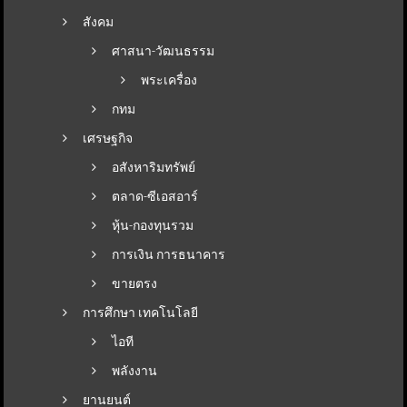
สังคม
ศาสนา-วัฒนธรรม
พระเครื่อง
กทม
เศรษฐกิจ
อสังหาริมทรัพย์
ตลาด-ซีเอสอาร์
หุ้น-กองทุนรวม
การเงิน การธนาคาร
ขายตรง
การศึกษา เทคโนโลยี
ไอที
พลังงาน
ยานยนต์