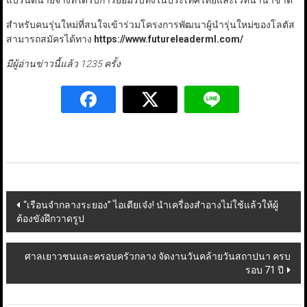
แบรนด์นายจ้างที่ได้รับการยอมรับทั้งในประเทศไทยและเวทีนานาชาติ
สำหรับคนรุ่นใหม่ที่สนใจเข้าร่วมโครงการพัฒนาผู้นำรุ่นใหม่ของโลตัส
สามารถสมัครได้ทาง
https://www.futureleaderml.com/
มีผู้อ่านข่าวนี้แล้ว 1235 ครั้ง
Post
“เรือนจำกลางระยอง” ไอเดียเจ๋ง! นำเครื่องสำอางไม่ใช้แล้วให้ผู้
ต้องขังฝึกวาดรูป
navigation
ศาลเยาวชนและครอบครัวกลาง จัดงานวันคล้ายวันสถาปนา ครบ
รอบ 71 ปี