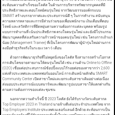
สะท้อนความสำเร็จของโลตัส ในด้านการบริหารทรัพยากรบุคคลที่มี
ประสิทธิภาพและตอบโจทย์คนรุ่นใหม่ จากวัฒนธรรมองค์กรแบบ
SMART สร้างบรรยากาศและประสบการณ์ดี ๆ ในการทำงาน สนับสนุน
ความหลากหลายและการมีส่วนร่วมของเพื่อนพนักงาน เงินเดือนที่ตอบ
โจทย์ และสวัสดิการที่ยืดหยุ่นตามความต้องการแต่ละบุคคล พร้อมรูป
แบบการทำงานที่ เน้นประสิทธิภาพ ตรงใจคนรุ่นใหม่ และยังมีโปรแกรม
พัฒนาบุคคลที่ส่งเสริมความก้าวหน้าของคนรุ่นใหม่ เช่น โครงการเถ้าแก่
น้อย (Management Trainee) ที่เป็นโครงการพัฒนาผู้นำรุ่นใหม่ผ่านการ
ลงมือทำธุรกิจจริงในระยะเวลา 6 เดือน
ด้วยการพัฒนาธุรกิจที่ไม่หยุดนิ่งของโลตัส จึงสามารถสร้างโอกาส
การเติบโตขยายสายงานให้คนรุ่นใหม่ได้ เช่น งานด้าน Online to Offline
(O2O) เชื่อมต่อประสบการณ์ช้อปปิ้งแบบไร้รอยต่อของสาขากว่า 2,600
แห่งทั่วประเทศและแพลทฟอร์มออนไลน์ การเดินหน้าผลักดัน SMART
Community Center เปิดสาขาใหม่และยกระดับสาขาเดิมอย่างต่อเนื่อง
ส่งมอบประสบการณ์แบบสมาร์ทและพัฒนารูปแบบสาขาให้แตกต่างกัน
ตามความต้องการของแต่ละชุมชน
นอกจากความสำเร็จนี้ ปี 2023 โลตัส ยังได้รับรางวัลระดับสากล
Top Employer 2023 in Thailand นายจ้างดีเด่นประจำประเทศไทย จาก
Top Employers Institute ประเทศเนเธอร์แลนด์ อีกด้วย สะท้อนการเป็น