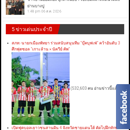
ย่านบางปู
1:48 pm
06 ส.ค. 2026
5 ข่าวเด่นประจำปี
สภท.-นายกเมืองพัทยา ร่วมสนับสนุนทีม “บุ๊คบุฟเฟ่” คว้าอันดับ 3
ศึกฟุตซอล “เกาะล้าน × นัควีย์ คัพ”
(532,603 คน อ่านข่าวนี้แล้ว)
เปิดฟุตบอลเยาวชนสานฝัน 4 จังหวัดชายแดนใต้ คัดไปฝึกทักษะ