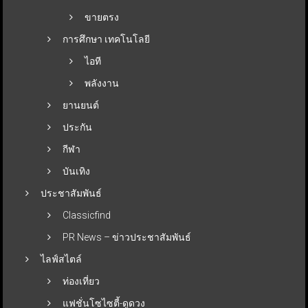
ขายตรง
การศึกษา เทคโนโลยี
ไอที
พลังงาน
ยานยนต์
ประกัน
กีฬา
บันเทิง
ประชาสัมพันธ์
Classicfind
PR News – ข่าวประชาสัมพันธ์
ไลฟ์สไตล์
ท่องเที่ยว
แฟชั่นโซไซตี้-ดูดวง