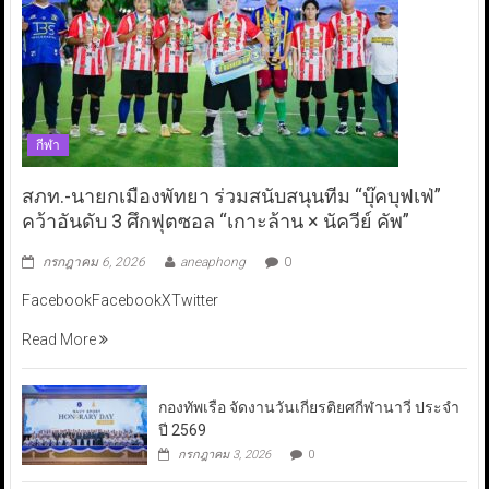
กีฬา
สภท.-นายกเมืองพัทยา ร่วมสนับสนุนทีม “บุ๊คบุฟเฟ่”
คว้าอันดับ 3 ศึกฟุตซอล “เกาะล้าน × นัควีย์ คัพ”
กรกฎาคม 6, 2026
aneaphong
0
FacebookFacebookXTwitter
Read More
กองทัพเรือ จัดงานวันเกียรติยศกีฬานาวี ประจำ
ปี 2569
กรกฎาคม 3, 2026
0