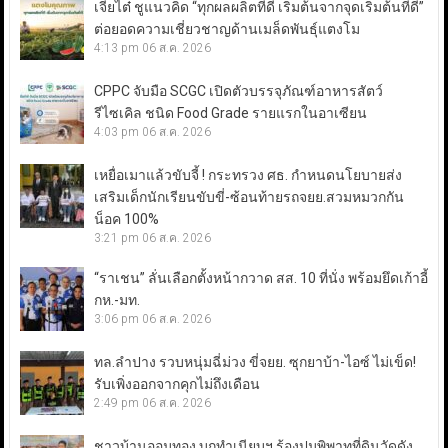
เจียไต๋ ชูแนวคิด “ทุกผลผลิตที่ดี เริ่มต้นจากจุดเริ่มต้นที่ดี”
ต่อยอดความเชี่ยวชาญด้านเมล็ดพันธุ์แตงโม
4:13 pm
06 ส.ค. 2026
CPPC จับมือ SCGC เปิดตัวบรรจุภัณฑ์อาหารสัตว์
รีไซเคิล ชนิด Food Grade รายแรกในอาเซียน
4:03 pm
06 ส.ค. 2026
เหยื่อเมาแล้วขับจี้ ! กระทรวง ศธ. กำหนดนโยบายส่ง
เสริมเด็กนักเรียนขับขี่-ซ้อนท้ายรถจยย.สวมหมวกกัน
น็อค 100%
3:21 pm
06 ส.ค. 2026
“ราเชน” ลั่นเลือกตั้งหน้ากวาด สส. 10 ที่นั่ง พร้อมยึดเก้าอี้
กห.-มท.
3:06 pm
06 ส.ค. 2026
ทล.ลำปาง รวบหนุ่มฉี่ม่วง ขี่จยย. ซุกยาบ้า-ไอซ์ ไม่เข็ด!
รับเพิ่งออกจากคุกไม่ถึงเดือน
2:49 pm
06 ส.ค. 2026
ชาวบ้านออมทอง บุกทำเนียบฯ ร้องปมพิพาทที่ดินวัดดัง