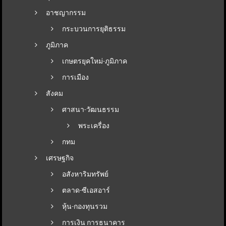
อาชญากรรม
กระบวนการยุติธรรม
ภูมิภาค
เกษตรยุคใหม่-ภูมิภาค
การเมือง
สังคม
ศาสนา-วัฒนธรรม
พระเครื่อง
กทม
เศรษฐกิจ
อสังหาริมทรัพย์
ตลาด-ซีเอสอาร์
หุ้น-กองทุนรวม
การเงิน การธนาคาร