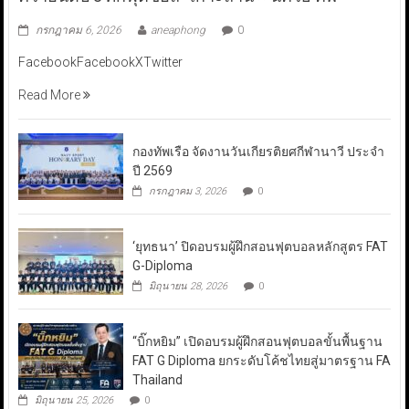
กรกฎาคม 6, 2026
aneaphong
0
FacebookFacebookXTwitter
Read More
กองทัพเรือ จัดงานวันเกียรติยศกีฬานาวี ประจำ
ปี 2569
กรกฎาคม 3, 2026
0
‘ยุทธนา’ ปิดอบรมผู้ฝึกสอนฟุตบอลหลักสูตร FAT
G-Diploma
มิถุนายน 28, 2026
0
“บิ๊กหยิม” เปิดอบรมผู้ฝึกสอนฟุตบอลขั้นพื้นฐาน
FAT G Diploma ยกระดับโค้ชไทยสู่มาตรฐาน FA
Thailand
มิถุนายน 25, 2026
0