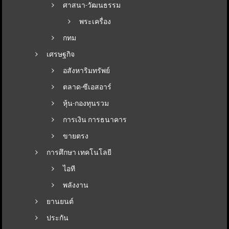
ศาสนา-วัฒนธรรม
พระเครื่อง
กทม
เศรษฐกิจ
อสังหาริมทรัพย์
ตลาด-ซีเอสอาร์
หุ้น-กองทุนรวม
การเงิน การธนาคาร
ขายตรง
การศึกษา เทคโนโลยี
ไอที
พลังงาน
ยานยนต์
ประกัน