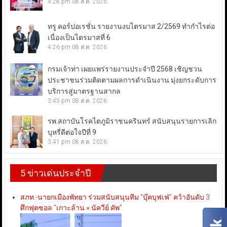
4:28 pm
08 ส.ค. 2026
ทรู คอร์ปอเรชั่น รายงานงบไตรมาส 2/2569 ทำกำไรต่อ
เนื่องเป็นไตรมาสที่ 6
4:26 pm
08 ส.ค. 2026
กรมเจ้าท่า เผยแพร่รายงานประจำปี 2568 เชิญชวน
ประชาชนร่วมติดตามผลการดำเนินงาน มุ่งยกระดับการ
บริการสู่มาตรฐานสากล
3:45 pm
08 ส.ค. 2026
รพ.สถาบันโรคไตภูมิราชนครินทร์ สนับสนุนรายการเลิก
บุหรี่ดีต่อใจปีที่ 9
3:41 pm
08 ส.ค. 2026
5 ข่าวเด่นประจำปี
สภท.-นายกเมืองพัทยา ร่วมสนับสนุนทีม “บุ๊คบุฟเฟ่” คว้าอันดับ 3
ศึกฟุตซอล “เกาะล้าน × นัควีย์ คัพ”