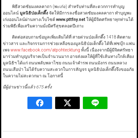
พิธีสวดชัยมงคลคาถา (พะเก่ง) สำหรับท่านที่สะดวกการทำบุญ
ออนไลน์
มูลนิธิป่อเต็กตึ๊ง
จัดให้มีการลงชื่อสวดชัยมงคลคาถา ทำบุญพะ
เก่งออนไลน์ผ่านทางเว็บไซต์
www.pttfny.net
ให้ผู้มีจิตศรัทธาทุกท่านได้
ร่วมพิธีเพื่อเสริมความมั่งมีศรีสุขตลอดปีเถาะ
ติดต่อสอบถามข้อมูลเพิ่มเติมได้ที่ สายด่วนป่อเต็กตึ๊ง 1418 ติดตาม
ข่าวสาร และกิจกรรมการช่วยเหลือของมูลนิธิป่อเต็กตึ๊ง ได้ที่เฟซบุ๊ก แฟน
เพจ
www.facebook.com/atpohtecktung
ทั้งนี้ เนื่องจากมีผู้มีจิตศรัทธา
มาร่วมทำบุญบริจาคเป็นจำนวนมาก อาจส่งผลให้ผู้ที่ใช้เส้นทางใกล้เคียง
มูลนิธิฯ ได้แก่ ถนนพลับพลาไชย ถนนเจ้าคำรพ ถนนมังกร ถนนหลวง
ถนนเสือป่า ไม่ได้รับความสะดวกในการสัญจร มูลนิธิป่อเต็กตึ๊งจึงขออภัย
ในความไม่สะดวกมา ณ โอกาสนี้
มีผู้อ่านข่าวนี้แล้ว 675 ครั้ง