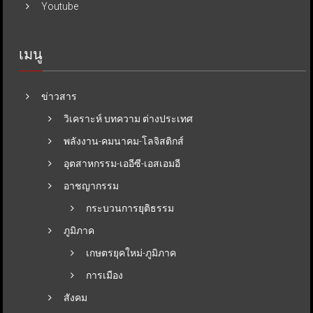
Youtube
เมนู
ข่าวสาร
วิเคราะห์ บทความ ต่างประเทศ
พลังงาน-คมนาคม-โลจิสติกส์
อุตสาหกรรม-เออีซี-เอสเอมอี
อาชญากรรม
กระบวนการยุติธรรม
ภูมิภาค
เกษตรยุคใหม่-ภูมิภาค
การเมือง
สังคม