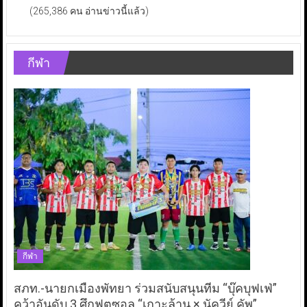
(265,386 คน อ่านข่าวนี้แล้ว)
กีฬา
กีฬา
สภท.-นายกเมืองพัทยา ร่วมสนับสนุนทีม “บุ๊คบุฟเฟ่”
คว้าอันดับ 3 ศึกฟุตซอล “เกาะล้าน × นัควีย์ คัพ”