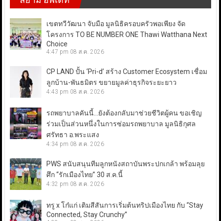
เขตทวีวัฒนา จับมือ มูลนิธิครอบครัวพอเพียง จัด
โครงการ TO BE NUMBER ONE Thawi Watthana Next
Choice
4:47 pm
08 ส.ค. 2026
CP LAND ปั้น ‘Pri-d’ สร้าง Customer Ecosystem เชื่อม
ลูกบ้าน-พันธมิตร ขยายมูลค่าธุรกิจระยะยาว
4:43 pm
08 ส.ค. 2026
รถพยาบาลคันนี้…ยังต้องกลับมาช่วยชีวิตผู้คน ขอเชิญ
ร่วมเป็นส่วนหนึ่งในการซ่อมรถพยาบาล มูลนิธิกุศล
ศรัทธา อ.พระแสง
4:34 pm
08 ส.ค. 2026
PWS สนับสนุนทีมลูกหนังสถาบันพระปกเกล้า พร้อมลุย
ศึก “รักเมืองไทย” 30 ส.ค.นี้
4:32 pm
08 ส.ค. 2026
ทรู x โก๋แก่ เติมสีสันการเริ่มต้นทริปเมืองไทย กับ “Stay
Connected, Stay Crunchy”