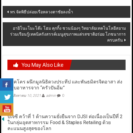
Post
ทร.จัดพิธีปล่อยเรือหลวงตาชัยลงน้ำ
navigation
อายิโนะโมะโต๊ะ โฮม คุกกิ้ง ชวนน้องๆ วิทยาลัยเทคโนโลยีสยาม
ร่วมเรียนรู้เทคนิครังสรรค์เมนูสุขภาพแต่รสชาติอร่อย โภชนาการ
ครบครัน
You May Also Like
แม็คโคร ผนึกมูลนิธิดวงประทีป และพันธมิตรจิตอาสา ส่ง
มอบอาหารจาก “ครัวปันอิ่ม”
สิงหาคม 10, 2021
admin
0
บีเจซี คว้าที่ 1 ด้านความยั่งยืนจาก DJSI ต่อเนื่องเป็นปีที่ 2
ในกลุ่มอุตสาหกรรม Food & Staples Retailing ด้วย
คะแนนสูงสุดของโลก