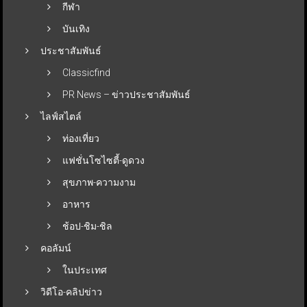
กีฬา
บันเทิง
ประชาสัมพันธ์
Classicfind
PR News – ข่าวประชาสัมพันธ์
ไลฟ์สไตล์
ท่องเที่ยว
แฟชั่นโซไซตี้-ดูดวง
สุขภาพ-ความงาม
อาหาร
ช้อป-ชิม-ชิล
คอลัมน์
ในประเทศ
วิดีโอ-คลิปข่าว