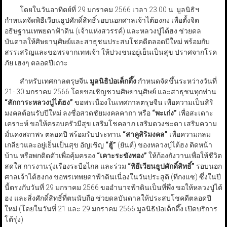
โดยในวันอาทิตย์ที่ 29 มกราคม 2566 เวลา 23.00 น. มูลนิธิฯ
กำหนดจัดพิธีเวียนธูปศักดิ์สิทธิ์รอบนอกศาลเจ้าไต้ฮงกง เพื่อตั้งจิต
อธิษฐานเทพยดาฟ้าดิน (เจ้าแห่งสวรรค์) และหลวงปู่ไต้ฮง ช่วยดล
บันดาลให้ศิษยานุศิษย์และสาธุชนประสบโชคดีตลอดปีใหม่ พร้อมกับ
สรรเสริญและขอพรจากเทพเจ้า ให้ปวงชนอยู่เย็นเป็นสุข ปราศจากโรค
ภัย เฮงๆ ตลอดปีเถาะ
สำหรับเทศกาลตรุษจีน
มูลนิธิป่อเต็กตึ๊ง
กำหนดจัดขึ้นระหว่างวันที่
21- 30 มกราคม 2566 โดยขอเชิญชวนศิษยานุศิษย์ และสาธุชนทุกท่าน
“สักการะหลวงปู่ไต้ฮง”
ขอพรเนื่องในเทศกาลตรุษจีน เพื่อความเป็นสิริ
มงคลต้อนรับปีใหม่ ลงชื่อสวดชัยมงคลคาถา หรือ
“พะเก่ง”
เพื่อสะเดาะ
เคราะห์ ขอให้ครอบครัวมีสุข เสริมโชคลาภ เสริมดวงชะตา เสริมความ
มั่นคงสถาพร ตลอดปี พร้อมรับประทาน
“สาคูสิริมงคล”
เพื่อความกลม
เกลียวและอยู่เย็นเป็นสุข อัญเชิญ
“ฮู้”
(ยันต์) ของหลวงปู่ไต้ฮง ติดหน้า
บ้าน หรือพกติดตัวเพื่อคุ้มครอง
“เคาะระฆังทอง”
ให้ก้องกังวานเพื่อให้ชีวิต
สดใส การงานรุ่งเรืองระบือไกล และร่วม
“พิธีเวียนธูปศักดิ์สิทธิ์”
รอบนอก
ศาลเจ้าไต้ฮงกง ขอพรเทพยดาฟ้าดินเนื่องในวันประสูติ (ทีกงแซ) ซึ่งในปี
นี้ตรงกับวันที่ 29 มกราคม 2566 ขออำนาจฟ้าดินเป็นที่พึ่ง ขอให้หลวงปู่ไต้
ฮง และสิ่งศักดิ์สิทธิ์ที่ตนนับถือ ช่วยดลบันดาลให้ประสบโชคดีตลอดปี
ใหม่ (โดยในวันที่ 21 และ 29 มกราคม 2566 มูลนิธิป่อเต็กตึ๊ง เปิดบริการ
โต้รุ่ง)