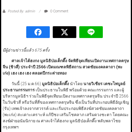
Posted By: admin
0 Comment
มีผู้อ่านข่าวนี้แล้ว 675 ครั้ง
ศาลเจ้าไต้ฮงกง มูลนิธิป่อเต็กตึ๊ง จัดพิธีจุดเทียนเปิดงานเทศกาลตรุษ
จีน (ชิวสี่) ประจำปี 2566 เปิดมณฑลพิธีสถาน สวดชัยมงคลคาถา (พะ
เก่ง) เฮง เฮง เฮง ตลอดปีกระต่ายทอง
วันนี้ (25 ม.ค.66)
มูลนิธิป่อเต็กตึ๊ง
นำโดย
นายวิเชียร เตชะไพบูลย์
ประธานกรรมการ
เป็นประธานในพิธี พร้อมด้วย คณะกรรมการ และผู้
บริหารมูลนิธิฯ ร่วมในพิธีจุดเทียนเปิดงานเทศกาลตรุษจีน ประจำปี 2566
ในวันชิวสี่ หรือวันที่สี่ของเทศกาลตรุษจีน ซึ่งเป็นวันที่ประกอบพิธีอัญเชิญ
(รับ) เทพเจ้าลงจากสวรรค์ และเริ่มประกอบพิธีสงฆ์สวดชัยมงคลคาถา
(พะเก่ง) สะเดาะเคราะห์ แก้ปีชง เสริมโชคลาภ เสริมดวงชะตา โดยคณะ
สงฆ์ฝ่ายอนัมนิกาย ณ ศาลเจ้าไต้ฮงกง มูลนิธิป่อเต็กตึ๊ง พลับพลาไชย
กรุงเทพฯ