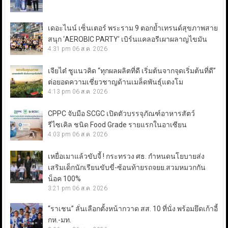
เดอะไนน์ เซ็นเตอร์ พระราม 9 ตอกย้ำเทรนด์สุขภาพสาย
สนุก ‘AEROBIC PARTY’ เบิร์นแคลอรีเผาผลาญไขมัน
4:31 pm
06 ส.ค. 2026
เจียไต๋ ชูแนวคิด “ทุกผลผลิตที่ดี เริ่มต้นจากจุดเริ่มต้นที่ดี”
ต่อยอดความเชี่ยวชาญด้านเมล็ดพันธุ์แตงโม
4:13 pm
06 ส.ค. 2026
CPPC จับมือ SCGC เปิดตัวบรรจุภัณฑ์อาหารสัตว์
รีไซเคิล ชนิด Food Grade รายแรกในอาเซียน
4:03 pm
06 ส.ค. 2026
เหยื่อเมาแล้วขับจี้ ! กระทรวง ศธ. กำหนดนโยบายส่ง
เสริมเด็กนักเรียนขับขี่-ซ้อนท้ายรถจยย.สวมหมวกกัน
น็อค 100%
3:21 pm
06 ส.ค. 2026
“ราเชน” ลั่นเลือกตั้งหน้ากวาด สส. 10 ที่นั่ง พร้อมยึดเก้าอี้
กห.-มท.