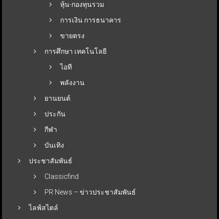
หุ้น-กองทุนรวม
การเงิน การธนาคาร
ขายตรง
การศึกษา เทคโนโลยี
ไอที
พลังงาน
ยานยนต์
ประกัน
กีฬา
บันเทิง
ประชาสัมพันธ์
Classicfind
PR News – ข่าวประชาสัมพันธ์
ไลฟ์สไตล์