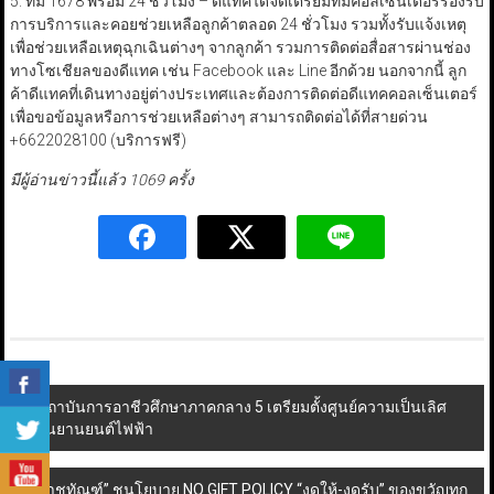
5. ทีม 1678 พร้อม 24 ชั่วโมง – ดีแทคได้จัดเตรียมทีมคอลเซ็นเตอร์รองรับ
การบริการและคอยช่วยเหลือลูกค้าตลอด 24 ชั่วโมง รวมทั้งรับแจ้งเหตุ
เพื่อช่วยเหลือเหตุฉุกเฉินต่างๆ จากลูกค้า รวมการติดต่อสื่อสารผ่านช่อง
ทางโซเชียลของดีแทค เช่น Facebook และ Line อีกด้วย นอกจากนี้ ลูก
ค้าดีแทคที่เดินทางอยู่ต่างประเทศและต้องการติดต่อดีแทคคอลเซ็นเตอร์
เพื่อขอข้อมูลหรือการช่วยเหลือต่างๆ สามารถติดต่อได้ที่สายด่วน
+6622028100 (บริการฟรี)
มีผู้อ่านข่าวนี้แล้ว 1069 ครั้ง
Post
สถาบันการอาชีวศึกษาภาคกลาง 5 เตรียมตั้งศูนย์ความเป็นเลิศ
ด้านยานยนต์ไฟฟ้า
navigation
“ราชทัณฑ์” ชูนโยบาย NO GIFT POLICY “งดให้-งดรับ” ของขวัญทุก