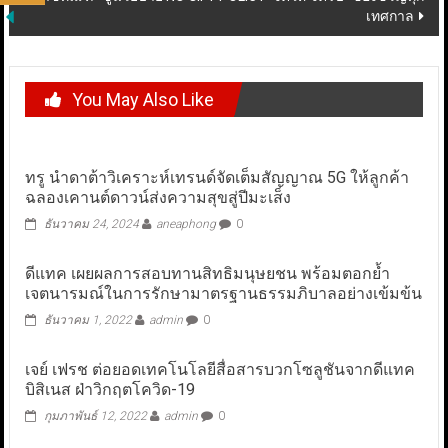
เทศกาล
You May Also Like
ทรู นำดาต้าวิเคราะห์เทรนด์จัดเต็มสัญญาณ 5G ให้ลูกค้า
ฉลองเคานต์ดาวน์ส่งความสุขสู่ปีมะเส็ง
ธันวาคม 24, 2024
aneaphong
0
ดีแทค เผยผลการสอบทานสิทธิมนุษยชน พร้อมตอกย้ำ
เจตนารมณ์ในการรักษามาตรฐานธรรมภิบาลอย่างเข้มข้น
ธันวาคม 1, 2022
admin
0
เจย์ เฟรช ต่อยอดเทคโนโลยีสื่อสารบวกโซลูชันจากดีแทค
บิสิเนส ฝ่าวิกฤตโควิด-19
กุมภาพันธ์ 12, 2022
admin
0