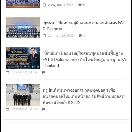
กรกฎาคม 3, 2026
0
‘ยุทธนา’ ปิดอบรมผู้ฝึกสอนฟุตบอลหลักสูตร FAT
G-Diploma
มิถุนายน 28, 2026
0
“บิ๊กหยิม” เปิดอบรมผู้ฝึกสอนฟุตบอลขั้นพื้นฐาน
FAT G Diploma ยกระดับโค้ชไทยสู่มาตรฐาน FA
Thailand
มิถุนายน 25, 2026
0
ทรู ยินดีหนุนทางออกสมาคมฟุตบอลฯ เพื่อ
อนาคตบอลไทยเดินหน้าต่อ รับสิทธิ์ถ่ายทอดสด
ทีมชาติไทยถึงปี 2572
มิถุนายน 25, 2026
0