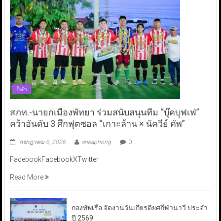
กีฬา
สภท.-นายกเมืองพัทยา ร่วมสนับสนุนทีม “บุ๊คบุฟเฟ่”
คว้าอันดับ 3 ศึกฟุตซอล “เกาะล้าน × นัควีย์ คัพ”
กรกฎาคม 6, 2026
aneaphong
0
FacebookFacebookXTwitter
Read More
กองทัพเรือ จัดงานวันเกียรติยศกีฬานาวี ประจำ
ปี 2569