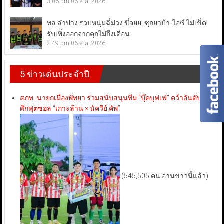
3:06 pm
06 ส.ค. 2026
ทล.ลำปาง รวบหนุ่มฉี่ม่วง ขี่จยย. ซุกยาบ้า-ไอซ์ ไม่เข็ด!
รับเพิ่งออกจากคุกไม่ถึงเดือน
2:49 pm
06 ส.ค. 2026
5 ข่าวเด่นประจำปี
สภท.-นายกเมืองพัทยา ร่วมสนับสนุนทีม “บุ๊คบุฟเฟ่” คว้าอันดับ 3
ศึกฟุตซอล “เกาะล้าน × นัควีย์ คัพ”
(545,505 คน อ่านข่าวนี้แล้ว)