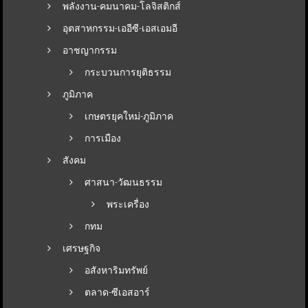
พลังงาน-คมนาคม-โลจิสติกส์
อุตสาหกรรม-เออีซี-เอสเอมอี
อาชญากรรม
กระบวนการยุติธรรม
ภูมิภาค
เกษตรยุคใหม่-ภูมิภาค
การเมือง
สังคม
ศาสนา-วัฒนธรรม
พระเครื่อง
กทม
เศรษฐกิจ
อสังหาริมทรัพย์
ตลาด-ซีเอสอาร์