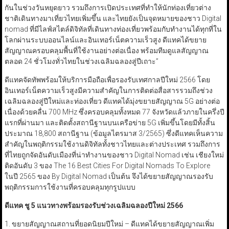
กันในช่วงวันหยุดยาว รวมถึงการเปิดประเทศที่ทำให้นักท่องเที่ยวต่าง
ชาติเดินทางมาเที่ยวไทยเพิ่มขึ้น และไทยยังเป็นจุดหมายของชาว Digital
nomad ที่มีไลฟ์สไตล์ดิจิทัลที่เดินทางท่องเที่ยวพร้อมกับทำงานได้ทุกที่ใน
โลกผ่านระบบออนไลน์และอินเทอร์เน็ตความเร็วสูง ดีแทคได้ขยาย
สัญญาณครอบคลุมพื้นที่ใช้งานอย่างต่อเนื่อง พร้อมทีมดูแลสัญญาณ
ตลอด 24 ชั่วโมงทั่วไทยในช่วงเฉลิมฉลองสู่ปีเถาะ”
ดีแทคจัดทัพพร้อมให้บริการมือถือเพื่อรองรับเทศกาลปีใหม่ 2566 โดย
อินเทอร์เน็ตความเร็วสูงมีความสำคัญในการติดต่อสื่อสารรวมถึงช่วง
เฉลิมฉลองสู่ปีใหม่และท่องเที่ยว ดีแทคได้มุ่งขยายสัญญาณ 5G อย่างต่อ
เนื่องด้วยคลื่น 700 MHz ซึ่งครอบคลุมทั้งหมด 77 จังหวัดแล้วภายในครึ่งปี
แรกที่ผ่านมา และติดตั้งสถานีฐานบนเครือข่าย 5G เพิ่มขึ้นโดยมีทั้งสิ้น
ประมาณ 18,800 สถานีฐาน (ข้อมูลไตรมาส 3/2565) ซึ่งดีแทคเห็นความ
สำคัญในพฤติกรรมใช้งานดิจิทัลทั้งชาวไทยและต่างประเทศ รวมถึงการ
ที่ไทยถูกจัดอันดับเมืองที่น่าทำงานของชาว Digital Nomad เช่น เชียงใหม่
ติดอันดับ 3 ของ The 16 Best Cities For Digital Nomads To Explore
ในปี 2565 ของ By Digital Nomad เป็นต้น จึงได้ขยายสัญญาณรองรับ
พฤติกรรมการใช้งานที่ครอบคลุมทุกรูปแบบ
ดีแทค ชู 5 แนวทางพร้อมรองรับช่วงเฉลิมฉลองปีใหม่ 2566
1. ขยายสัญญาณสถานที่ยอดนิยมปีใหม่ – ดีแทคได้ขยายสัญญาณเพิ่ม