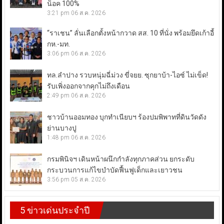
น็อค 100%
3:21 pm
06 ส.ค. 2026
“ราเชน” ลั่นเลือกตั้งหน้ากวาด สส. 10 ที่นั่ง พร้อมยึดเก้าอี้
กห.-มท.
3:06 pm
06 ส.ค. 2026
ทล.ลำปาง รวบหนุ่มฉี่ม่วง ขี่จยย. ซุกยาบ้า-ไอซ์ ไม่เข็ด!
รับเพิ่งออกจากคุกไม่ถึงเดือน
2:49 pm
06 ส.ค. 2026
ชาวบ้านออมทอง บุกทำเนียบฯ ร้องปมพิพาทที่ดินวัดดัง
ย่านบางปู
1:48 pm
06 ส.ค. 2026
กรมพินิจฯ เดินหน้าผนึกกำลังทุกภาคส่วน ยกระดับ
กระบวนการแก้ไขบำบัดฟื้นฟูเด็กและเยาวชน
3:56 pm
05 ส.ค. 2026
5 ข่าวเด่นประจำปี