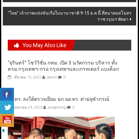
“ไทย” เจ้าภาพแข่งขันเรือใบนานาชาติ 9-15 ธ.ค.นี้ ที่สมาคมสโมสร
ราชวรุณฯ พัทยา
You May Also Like
“จุรินทร์” โชว์วิชั่น กทม. เปิด 3 นวัตกรรม บริหาร ทั้ง
ครม.กรุงเทพฯ-กรอ.กรุงเทพฯและเกรทเตอร์ แบงค็อก
มีนาคม 15, 2022
admin
0
ผบ.ทร. ลงใต้ตรวจเยี่ยม ฉก.นย.ทร. ค่ายจุฬาภรณ์
เมษายน 24, 2025
aneaphong
0