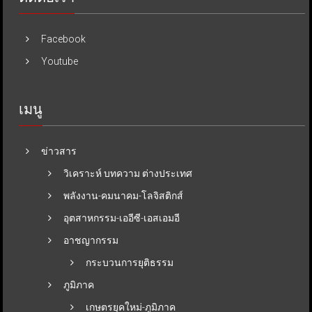
Facebook
Youtube
เมนู
ข่าวสาร
วิเคราะห์ บทความ ต่างประเทศ
พลังงาน-คมนาคม-โลจิสติกส์
อุตสาหกรรม-เออีซี-เอสเอมอี
อาชญากรรม
กระบวนการยุติธรรม
ภูมิภาค
เกษตรยุคใหม่-ภูมิภาค