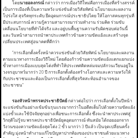
โดย
นายอลงกรณ์
กล่าวว่า การเมืองวิถีใหม่คือการเมืองที่สร้างสรรค์
เป็นการเมืองที่เป็นความหวัง แข่งขันด้วยวิสัยทัศน์ นโยบายและผลงาน
โปร่งใส สุจริตทุกระดับ ยึดอุดมการณ์ประชาธิปไตย ให้โอกาสคนทุกรุ่นที่
มีประสบการณ์ ความรู้ความสามารถมาร่วมทำงาน ร่วมคิด ร่วมขับ
เคลื่อนนโยบายที่ทำได้จริง และอยู่บนพื้นฐานความรับผิดชอบต่อวันนี้
และวันหน้าสามารถนำพาประเทศก้าวข้ามความขัดแย้งและสร้างจุด
เปลี่ยนประเทศสู่อนาคตที่ดีกว่า
“การเลือกตั้งครั้งหน้าควรแข่งขันด้วยวิสัยทัศน์ นโยบายและผลงาน
ตามแนวทางการเมืองวิถีใหม่ โดยต้องก้าวข้ามความขัดแย้งแตกแยกแบ่ง
ขั้วทางการเมืองแบบสุดโต่งที่ทำให้ประเทศติดหล่มจมปลักวนเวียนอยู่ใน
วงจรอุบาทว์มากว่า 20 ปี การเลือกตั้งต้องสร้างโอกาสและความหวังให้
กับประชาชนและต้องเป็นการเลือกตั้งที่สุจริตสะท้อนอำนาจของ
ประชาชน”
รองหัวหน้าพรรคประชาธิปัตย์
กล่าวต่อไปว่า การเลือกตั้งในปีหน้า
จะแข่งขันกันอย่างเข้มข้นรุนแรงมากกว่าในอดีตเต็มไปด้วยความขัดแย้ง
แบ่งขั้วและใช้ปัจจัยทุกอย่างเพื่อชนะการเลือกตั้ง ซึ่งจะนำพาประเทศสู่
วิกฤติไม่รู้จบ พรรคประชาธิปัตย์ยุคอุดมการณ์-ทันสมัย ได้ถอยออกจาก
วังวนของความขัดแย้งสุดโต่ง 2 ขั้ว มากว่า 3 ปีแล้ว เป็นจุดเปลี่ยนครั้ง
สำคัญ มุ่งหน้าทำงานแก้ไขปัญหาปากท้องของประชาชนด้วยแนวทาง