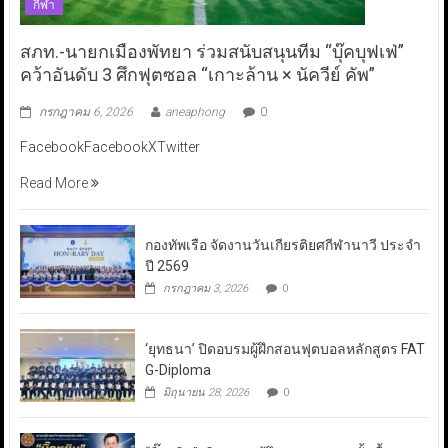
กีฬา
สภท.-นายกเมืองพัทยา ร่วมสนับสนุนทีม “บุ๊คบุฟเฟ่”
คว้าอันดับ 3 ศึกฟุตซอล “เกาะล้าน × นัควีย์ คัพ”
กรกฎาคม 6, 2026
aneaphong
0
FacebookFacebookXTwitter
Read More
กองทัพเรือ จัดงานวันเกียรติยศกีฬานาวี ประจำ
ปี 2569
กรกฎาคม 3, 2026
0
‘ยุทธนา’ ปิดอบรมผู้ฝึกสอนฟุตบอลหลักสูตร FAT
G-Diploma
มิถุนายน 28, 2026
0