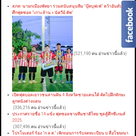
สภท.-นายกเมืองพัทยา ร่วมสนับสนุนทีม “บุ๊คบุฟเฟ่” คว้าอันดับ 3
ศึกฟุตซอล “เกาะล้าน × นัควีย์ คัพ”
(521,190 คน อ่านข่าวนี้แล้ว)
เปิดฟุตบอลเยาวชนสานฝัน 4 จังหวัดชายแดนใต้ คัดไปฝึกทักษะ
ลูกหนังต่างแดน
(336,216 คน อ่านข่าวนี้แล้ว)
ประกาศรายชื่อ 14 แข้ง ฟุตซอลชายทีมชาติไทย ชุดสู้ศึกซีเกมส์
2025
(307,496 คน อ่านข่าวนี้แล้ว)
โปรโมเตอร์ ร้อง “ก.ล.ต.” เพิกถอนการรับจดทะเบียน บ.สื่อโฆษณา