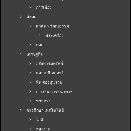
การเมือง
สังคม
ศาสนา-วัฒนธรรม
พระเครื่อง
กทม
เศรษฐกิจ
อสังหาริมทรัพย์
ตลาด-ซีเอสอาร์
หุ้น-กองทุนรวม
การเงิน การธนาคาร
ขายตรง
การศึกษา เทคโนโลยี
ไอที
พลังงาน