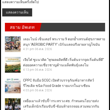
แสดงความเห็นครั้งถัดไป
สยาม อัพเดท
เดอะไนน์ เซ็นเตอร์ พระราม 9 ตอกย้ำเทรนด์สุขภาพสาย
สนุก ‘AEROBIC PARTY’ เบิร์นแคลอรีเผาผลาญไขมัน
4:31 pm
06 ส.ค. 2026
เจียไต๋ ชูแนวคิด “ทุกผลผลิตที่ดี เริ่มต้นจากจุดเริ่มต้นที่ดี”
ต่อยอดความเชี่ยวชาญด้านเมล็ดพันธุ์แตงโม
4:13 pm
06 ส.ค. 2026
CPPC จับมือ SCGC เปิดตัวบรรจุภัณฑ์อาหารสัตว์
รีไซเคิล ชนิด Food Grade รายแรกในอาเซียน
4:03 pm
06 ส.ค. 2026
เหยื่อเมาแล้วขับจี้ ! กระทรวง ศธ. กำหนดนโยบายส่ง
เสริมเด็กนักเรียนขับขี่-ซ้อนท้ายรถจยย.สวมหมวกกัน