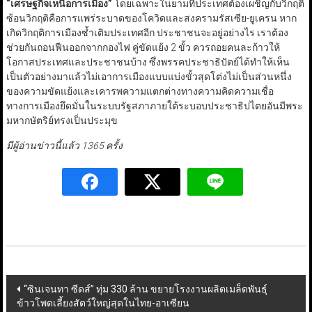
“
เศรษฐกิจเหนือการเมือง
”
โดยเฉพาะในยามที่ประเทศต้องเผชิญกับวิกฤติ
ซ้อนวิกฤติคือการแพร่ระบาดของโควิดและสงครามรัสเซีย-ยูเครน หาก
เกิดวิกฤติการเมืองซ้ำเติมประเทศอีก ประชาชนจะอยู่อย่างไร เราต้อง
ช่วยกันถอนฟืนออกจากกองไฟ คู่ขัดแย้ง 2 ขั้ว ควรถอยคนละก้าวให้
โอกาสประเทศและประชาชนบ้าง ซึ่งพรรคประชาธิปัตย์ได้ทำให้เห็น
เป็นตัวอย่างมาแล้วไม่เอาการเมืองแบบแบ่งขั้วสุดโต่งไม่เป็นส่วนหนึ่ง
ของความขัดแย้งและเคารพความแตกต่างทางความคิดความเชื่อ
ทางการเมืองยึดมั่นในระบบรัฐสภาภายใต้ระบอบประชาธิปไตยอันมีพระ
มหากษัตริย์ทรงเป็นประมุข
มีผู้อ่านข่าวนี้แล้ว 1365 ครั้ง
Post
“ซินเจนทา ซีดส์” ทุ่ม 330 ล้าน ขยายโรงงานผลิตเมล็ดพันธุ์
ข้าวโพดเลี้ยงสัตว์ใหญ่สุดในไทย-อาเซียน
navigation