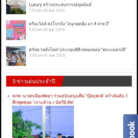
Luxury สร้างประสบการณ์สุดมันส์
7:53 am
04 ส.ค. 2026
ดรีมเวิลด์ ส่งโปรปัง “สนุกสุดคุ้ม มา 4 จ่าย 3”
6:40 am
04 ส.ค. 2026
ศรัทธาหลั่งไหล! ประกอบพิธีเททองหล่อ “พระแม่ธรณี”
3:34 pm
01 ส.ค. 2026
5 ข่าวเด่นประจำปี
สภท.-นายกเมืองพัทยา ร่วมสนับสนุนทีม “บุ๊คบุฟเฟ่” คว้าอันดับ 3
ศึกฟุตซอล “เกาะล้าน × นัควีย์ คัพ”