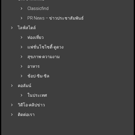
Classicfind
PR News – ข่าวประชาสัมพันธ์
ไลฟ์สไตล์
ท่องเที่ยว
แฟชั่นโซไซตี้-ดูดวง
สุขภาพ-ความงาม
อาหาร
ช้อป-ชิม-ชิล
คอลัมน์
ในประเทศ
วิดีโอ-คลิปข่าว
ติดต่อเรา