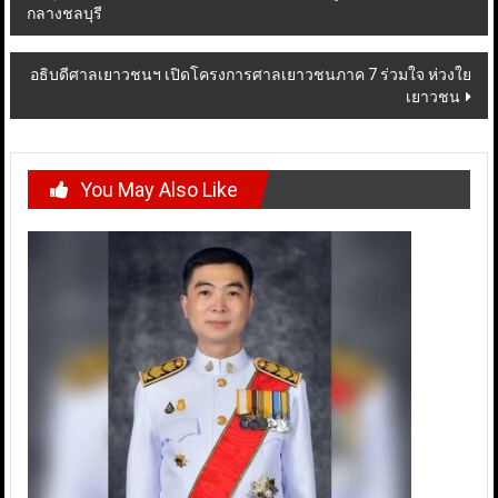
กลางชลบุรี
navigation
อธิบดีศาลเยาวชนฯ เปิดโครงการศาลเยาวชนภาค 7 ร่วมใจ ห่วงใย
เยาวชน
You May Also Like