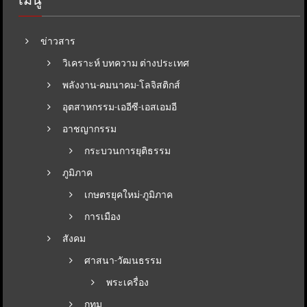
ข่าวสาร
วิเคราะห์ บทความ ต่างประเทศ
พลังงาน-คมนาคม-โลจิสติกส์
อุตสาหกรรม-เออีซี-เอสเอมอี
อาชญากรรม
กระบวนการยุติธรรม
ภูมิภาค
เกษตรยุคใหม่-ภูมิภาค
การเมือง
สังคม
ศาสนา-วัฒนธรรม
พระเครื่อง
กทม