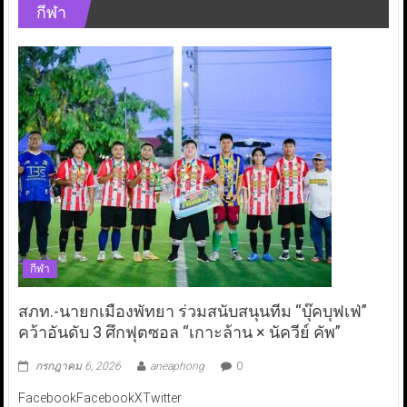
กีฬา
กีฬา
สภท.-นายกเมืองพัทยา ร่วมสนับสนุนทีม “บุ๊คบุฟเฟ่”
คว้าอันดับ 3 ศึกฟุตซอล “เกาะล้าน × นัควีย์ คัพ”
กรกฎาคม 6, 2026
aneaphong
0
FacebookFacebookXTwitter