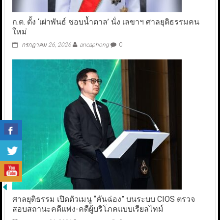
ก.ต. ตั้ง ‘เผ่าพันธ์ ชอบน้ำตาล’ นั่ง เลขาฯ ศาลยุติธรรมคน
ใหม่
กรกฎาคม 26, 2026
aneaphong
0
ศาลยุติธรรม เปิดตัวเมนู “คันฉ่อง” บนระบบ CIOS ตรวจ
สอบสถานะคดีแพ่ง-คดีผู้บริโภคแบบเรียลไทม์