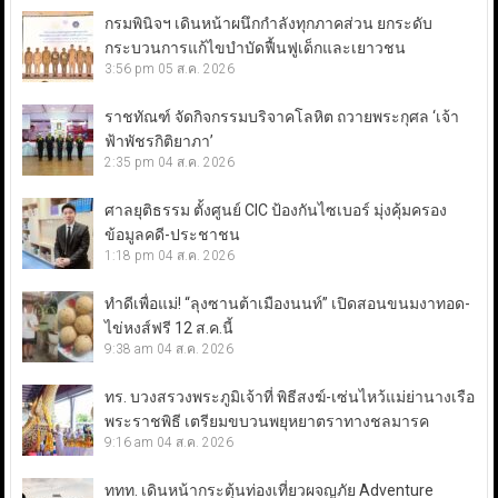
กรมพินิจฯ เดินหน้าผนึกกำลังทุกภาคส่วน ยกระดับ
กระบวนการแก้ไขบำบัดฟื้นฟูเด็กและเยาวชน
3:56 pm
05 ส.ค. 2026
ราชทัณฑ์ จัดกิจกรรมบริจาคโลหิต ถวายพระกุศล ‘เจ้า
ฟ้าพัชรกิติยาภา’
2:35 pm
04 ส.ค. 2026
ศาลยุติธรรม ตั้งศูนย์ CIC ป้องกันไซเบอร์ มุ่งคุ้มครอง
ข้อมูลคดี-ประชาชน
1:18 pm
04 ส.ค. 2026
ทำดีเพื่อแม่! “ลุงซานต้าเมืองนนท์” เปิดสอนขนมงาทอด-
ไข่หงส์ฟรี 12 ส.ค.นี้
9:38 am
04 ส.ค. 2026
ทร. บวงสรวงพระภูมิเจ้าที่ พิธีสงฆ์-เซ่นไหว้แม่ย่านางเรือ
พระราชพิธี เตรียมขบวนพยุหยาตราทางชลมารค
9:16 am
04 ส.ค. 2026
ททท. เดินหน้ากระตุ้นท่องเที่ยวผจญภัย Adventure