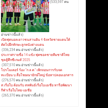
(533,597 คน
อ่านข่าวนี้แล้ว)
เปิดฟุตบอลเยาวชนสานฝัน 4 จังหวัดชายแดนใต้
คัดไปฝึกทักษะลูกหนังต่างแดน
(336,234 คน อ่านข่าวนี้แล้ว)
ประกาศรายชื่อ 14 แข้ง ฟุตซอลชายทีมชาติไทย
ชุดสู้ศึกซีเกมส์ 2025
(307,510 คน อ่านข่าวนี้แล้ว)
โปรโมเตอร์ ร้อง “ก.ล.ต.” เพิกถอนการรับจด
ทะเบียน บ.สื่อโฆษณายักษ์ใหญ่ ข้อหาปลอมเอกสาร
(276,570 คน อ่านข่าวนี้แล้ว)
ส.เรือใบ ต้อนรับ สหพันธ์เรือใบเอเชีย หารือพัฒนา
กีฬาเรือใบไทย-เอเชีย
(265,370 คน อ่านข่าวนี้แล้ว)