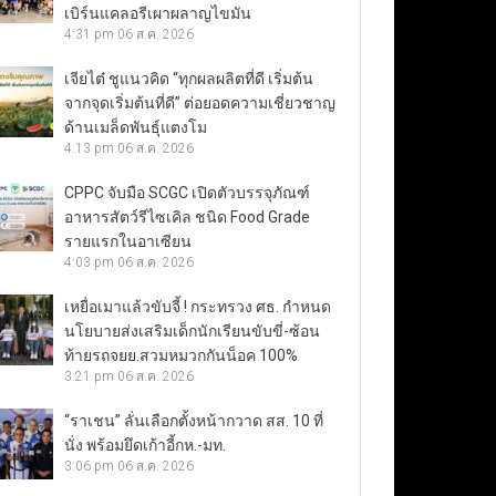
เบิร์นแคลอรีเผาผลาญไขมัน
4:31 pm
06 ส.ค. 2026
เจียไต๋ ชูแนวคิด “ทุกผลผลิตที่ดี เริ่มต้น
จากจุดเริ่มต้นที่ดี” ต่อยอดความเชี่ยวชาญ
ด้านเมล็ดพันธุ์แตงโม
4:13 pm
06 ส.ค. 2026
CPPC จับมือ SCGC เปิดตัวบรรจุภัณฑ์
อาหารสัตว์รีไซเคิล ชนิด Food Grade
รายแรกในอาเซียน
4:03 pm
06 ส.ค. 2026
เหยื่อเมาแล้วขับจี้ ! กระทรวง ศธ. กำหนด
นโยบายส่งเสริมเด็กนักเรียนขับขี่-ซ้อน
ท้ายรถจยย.สวมหมวกกันน็อค 100%
3:21 pm
06 ส.ค. 2026
“ราเชน” ลั่นเลือกตั้งหน้ากวาด สส. 10 ที่
นั่ง พร้อมยึดเก้าอี้กห.-มท.
3:06 pm
06 ส.ค. 2026