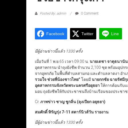
Posted By: admin
0 Comment
Facebook
Twitter
Line
มีผู้อ่านข่าวนี้แล้ว 1330 ครั้ง
เมื่อวันที่ 1 พ.ย.65 เวลา 09.00 น.
นายเดชา จาตุธนานัน
อุตสาหกรรม นำถุงยังชีพ จำนวน 2,100 ชุด พร้อมอุป
จากอุทกภัย ในพื้นที่ตำบลสามกอ และตำบลลาดงา อำเ
รวมใจ ช่วยพี่น้องชาวไทย”
โดยมี
นายกกชัย ฉายรัศมีกุ
อุตสาหกรรมจังหวัดพระนครศรีอยุธยา
ให้การต้อนรับแ
มอบ ถุงยังชีพให้กับประชาชนถึงบ้านเรือนของประชาช
Cr.
ภาพข่าว ชาญ ชูกลิ่น (ลุงเปียก อยุธยา)
สมศักดิ์ หิรัญรุ่ง 7-11 สตาร์นิวส์วัน รายงาน
มีผู้อ่านข่าวนี้แล้ว 1330 ครั้ง