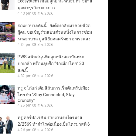
Ecosystem เชื่อมลูกบ้าน-พันธมิตร ขยาย
มูลค่าธุรกิจระยะยาว
4:43 pm
08 ส.ค. 2026
รถพยาบาลคันนี้…ยังต้องกลับมาช่วยชีวิต
ผู้คน ขอเชิญร่วมเป็นส่วนหนึ่งในการซ่อม
รถพยาบาล มูลนิธิกุศลศรัทธา อ.พระแสง
4:34 pm
08 ส.ค. 2026
PWS สนับสนุนทีมลูกหนังสถาบันพระ
ปกเกล้า พร้อมลุยศึก “รักเมืองไทย” 30
ส.ค.นี้
4:32 pm
08 ส.ค. 2026
ทรู x โก๋แก่ เติมสีสันการเริ่มต้นทริปเมือง
ไทย กับ “Stay Connected, Stay
Crunchy”
4:28 pm
08 ส.ค. 2026
ทรู คอร์ปอเรชั่น รายงานงบไตรมาส
2/2569 ทำกำไรต่อเนื่องเป็นไตรมาสที่ 6
4:26 pm
08 ส.ค. 2026