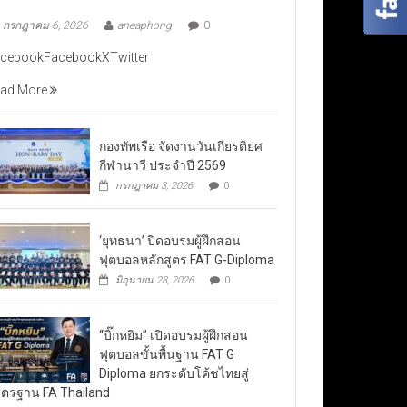
กรกฎาคม 6, 2026
aneaphong
0
cebookFacebookXTwitter
ad More
กองทัพเรือ จัดงานวันเกียรติยศ
กีฬานาวี ประจำปี 2569
กรกฎาคม 3, 2026
0
‘ยุทธนา’ ปิดอบรมผู้ฝึกสอน
ฟุตบอลหลักสูตร FAT G-Diploma
มิถุนายน 28, 2026
0
“บิ๊กหยิม” เปิดอบรมผู้ฝึกสอน
ฟุตบอลขั้นพื้นฐาน FAT G
Diploma ยกระดับโค้ชไทยสู่
ตรฐาน FA Thailand