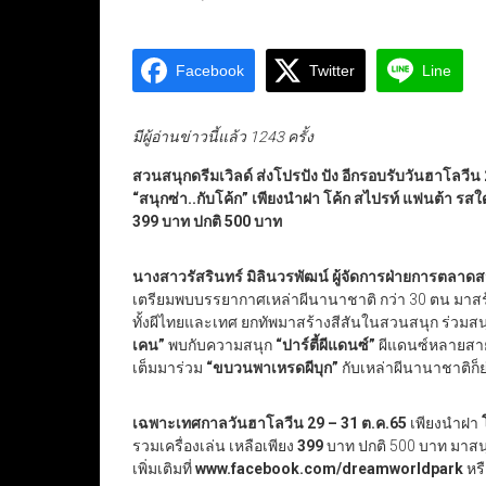
Facebook
Twitter
Line
มีผู้อ่านข่าวนี้แล้ว 1243 ครั้ง
สวนสนุกดรีมเวิลด์ ส่งโปรปัง ปัง อีกรอบรับวันฮาโลวีน
“สนุกซ่า..กับโค้ก” เพียงนำฝา โค้ก สไปรท์ แฟนต้า รสใ
399 บาท ปกติ 500 บาท
นางสาวรัสรินทร์ มิลินวรพัฒน์ ผู้จัดการฝ่ายการตลาดส
เตรียมพบบรรยากาศเหล่าผีนานาชาติ กว่า 30 ตน ม
ทั้งผีไทยและเทศ ยกทัพมาสร้างสีสันในสวนสนุก ร่วมสนุ
เคน”
พบกับความสนุก
“ปาร์ตี้ผีแดนซ์”
ผีแดนซ์หลายสาย
เต็มมาร่วม
“ขบวนพาเหรดผีบุก”
กับเหล่าผีนานาชาติก็ย
เฉพาะเทศกาลวันฮาโลวีน 29 – 31 ต.ค.65
เพียงนำฝา
รวมเครื่องเล่น เหลือเพียง
399
บาท ปกติ 500 บาท มาสน
เพิ่มเติมที่
www.facebook.com/dreamworldpark
หร