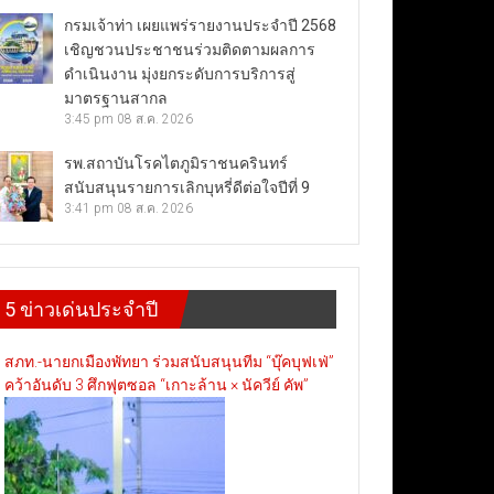
กรมเจ้าท่า เผยแพร่รายงานประจำปี 2568
เชิญชวนประชาชนร่วมติดตามผลการ
ดำเนินงาน มุ่งยกระดับการบริการสู่
มาตรฐานสากล
3:45 pm
08 ส.ค. 2026
รพ.สถาบันโรคไตภูมิราชนครินทร์
สนับสนุนรายการเลิกบุหรี่ดีต่อใจปีที่ 9
3:41 pm
08 ส.ค. 2026
5 ข่าวเด่นประจำปี
สภท.-นายกเมืองพัทยา ร่วมสนับสนุนทีม “บุ๊คบุฟเฟ่”
คว้าอันดับ 3 ศึกฟุตซอล “เกาะล้าน × นัควีย์ คัพ”