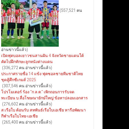
(557,521 คน
อ่านข่าวนี้แล้ว)
เปิดฟุตบอลเยาวชนสานฝัน 4 จังหวัดชายแดนใต้
คัดไปฝึกทักษะลูกหนังต่างแดน
(336,272 คน อ่านข่าวนี้แล้ว)
ประกาศรายชื่อ 14 แข้ง ฟุตซอลชายทีมชาติไทย
ชุดสู้ศึกซีเกมส์ 2025
(307,546 คน อ่านข่าวนี้แล้ว)
โปรโมเตอร์ ร้อง “ก.ล.ต.” เพิกถอนการรับจด
ทะเบียน บ.สื่อโฆษณายักษ์ใหญ่ ข้อหาปลอมเอกสาร
(276,602 คน อ่านข่าวนี้แล้ว)
ส.เรือใบ ต้อนรับ สหพันธ์เรือใบเอเชีย หารือพัฒนา
กีฬาเรือใบไทย-เอเชีย
(265,400 คน อ่านข่าวนี้แล้ว)