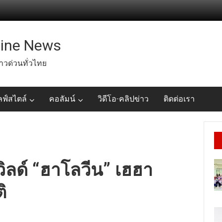
line News
่าวด่วนทั่วไทย
ลฟ์สไตล์
คอลัมน์
วิดีโอ-คลิปข่าว
ติดต่อเรา
ิลด์ “ฮาโลวีน” เฮฮา
ิ