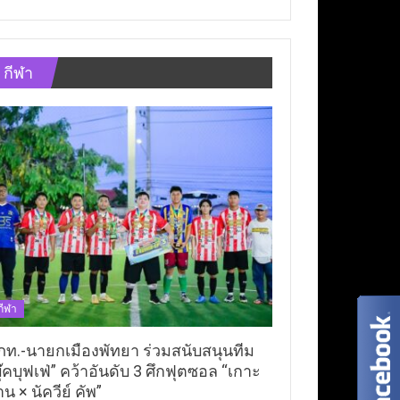
กีฬา
กีฬา
ภท.-นายกเมืองพัทยา ร่วมสนับสนุนทีม
ุ๊คบุฟเฟ่” คว้าอันดับ 3 ศึกฟุตซอล “เกาะ
าน × นัควีย์ คัพ”