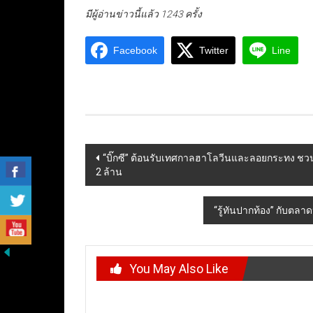
มีผู้อ่านข่าวนี้แล้ว 1243 ครั้ง
Facebook
Twitter
Line
Post
“บิ๊กซี” ต้อนรับเทศกาลฮาโลวีนและลอยกระทง ชวนน
2 ล้าน
navigation
“รู้ทันปากท้อง” กับตลา
You May Also Like