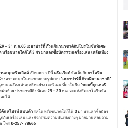
 29 – 31 ต.ค.65 เฮฮาปาร์ตี้ ก๊วนผีนานาชาติกับโปรโมชั่นพิเศษ
ด หรือขนาดใดก็ได้ 3 ฝา มาแลกซื้อบัตรรวมเครื่องเล่น เหลือเพียง
วนสนุกดรีมเวิลด์
เปิดเผยว่า ปีนี้
ดรีมเวิลด์
จัดเต็มกับ
ฮาโลวีน
าสร้างความสนุกในหลากหลายรูปแบบ
“เฮฮาปาร์ตี้ ก๊วนผีนานาชาติ”
กบนเครื่องเล่นสุดฮิตอย่าง เฮอริเคน ที่มาในธีม
“ซอมบี้บุกเฮอริ
พันธ์ ณ ปราสาทผีสิง พิเศษ
29 – 30
ต.ค. จะแต่งธีมฮาโลวีนจัด
่อมได้
โค้ก สไปรท์ แฟนต้า
รสใด หรือขนาดใดก็ได้
3
ฝา มาแลกซื้อบัตร
ุกกับเครื่องเล่น และกิจกรรมความบันเทิงต่างๆ มากมาย สอบถาม
ือ โทร
0-257- 78666