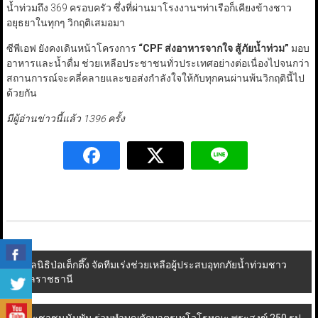
น้ำท่วมถึง 369 ครอบครัว ซึ่งที่ผ่านมาโรงงานฯท่าเรือก็เคียงข้างชาว
อยุธยาในทุกๆ วิกฤติเสมอมา
ซีพีเอฟ ยังคงเดินหน้าโครงการ
“CPF
ส่งอาหารจากใจ สู้ภัยน้ำท่วม
”
มอบ
อาหารและน้ำดื่ม ช่วยเหลือประชาชนทั่วประเทศอย่างต่อเนื่องไปจนกว่า
สถานการณ์จะคลี่คลายและขอส่งกำลังใจให้กับทุกคนผ่านพ้นวิกฤตินี้ไป
ด้วยกัน
มีผู้อ่านข่าวนี้แล้ว 1396 ครั้ง
Post
มูลนิธิป่อเต็กตึ๊ง จัดทีมเร่งช่วยเหลือผู้ประสบอุทกภัยน้ำท่วมชาว
อุบลราชธานี
navigation