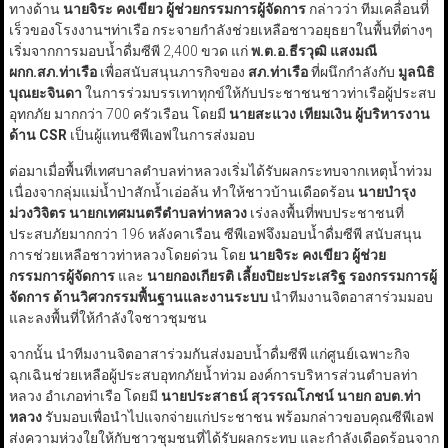
ทางด้าน
นายจิระ คงเขียว ผู้ช่วยกรรมการผู้จัดการ
กล่าวว่า ทีมเคลื่อนที่
เร็วของโรงงานฯท่าเรือ กระจายกำลังช่วยเหลือชาวอยุธยาในพื้นที่ต่างๆ
เริ่มจากการมอบน้ำดื่มซีพี 2,400 ขวด แก่
พ.ต.อ.ธีรวุฒิ แสงมณี
ผกก.สภ.ท่าเรือ
เพื่อสนับสนุนภารกิจของ
สภ.ท่าเรือ
ที่ผนึกกำลังกับ
มูลนิธิ
บุณยะจินดา
ในการร่วมบรรเทาทุกข์ให้กับประชาชนชาวท่าเรือผู้ประสบ
อุทกภัย มากกว่า 700 ครัวเรือน โดยมี
นายสะแวง เทียมเงิน ผู้บริหารงาน
ด้าน CSR
เป็นผู้แทนซีพีเอฟในการส่งมอบ
ต่อมาเมื่อพื้นที่เทศบาลตำบลท่าหลวงเริ่มได้รับผลกระทบจากเหตุน้ำท่วม
เนื่องจากลุ่มแม่น้ำป่าสักน้ำเอ่อล้น ทำให้ชาวบ้านเดือดร้อน
นายบำรุง
ม่วงวิจิตร นายกเทศมนตรีตำบลท่าหลวง
เร่งลงพื้นที่พบประชาชนที่
ประสบภัยมากกว่า 196 หลังคาเรือน ซีพีเอฟจึงมอบน้ำดื่มซีพี สนับสนุน
การช่วยเหลือชาวท่าหลวงโดยด่วน โดย
นายจิระ คงเขียว ผู้ช่วย
กรรมการผู้จัดการ
และ
นายกองเกียรติ เลี้ยงปิยะประเสริฐ รองกรรมการผู้
จัดการ
ด้านวิศวกรรมพื้นฐานและงานระบบ
นำทีมงานจิตอาสาร่วมมอบ
และลงพื้นที่ให้กำลังใจชาวชุมชน
จากนั้น นำทีมงานจิตอาสาร่วมกันส่งมอบน้ำดื่มซีพี แก่ศูนย์เฉพาะกิจ
ฉุกเฉินช่วยเหลือผู้ประสบอุทกภัยน้ำท่วม องค์การบริหารส่วนตำบลท่า
หลวง อำเภอท่าเรือ โดยมี
นายประสาธน์ สุวรรณโภชน์ นายก อบต.ท่า
หลวง
รับมอบเพื่อนำไปแจกจ่ายแก่ประชาชน พร้อมกล่าวขอบคุณซีพีเอฟ
ส่งความห่วงใยให้กับชาวชุมชนที่ได้รับผลกระทบ และกำลังเดือดร้อนจาก