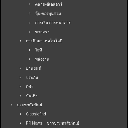
ตลาด-ซีเอสอาร์
หุ้น-กองทุนรวม
การเงิน การธนาคาร
ขายตรง
การศึกษา เทคโนโลยี
ไอที
พลังงาน
ยานยนต์
ประกัน
กีฬา
บันเทิง
ประชาสัมพันธ์
Classicfind
PR News – ข่าวประชาสัมพันธ์