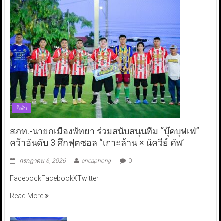
กีฬา
สภท.-นายกเมืองพัทยา ร่วมสนับสนุนทีม “บุ๊คบุฟเฟ่”
คว้าอันดับ 3 ศึกฟุตซอล “เกาะล้าน × นัควีย์ คัพ”
กรกฎาคม 6, 2026
aneaphong
0
FacebookFacebookXTwitter
Read More