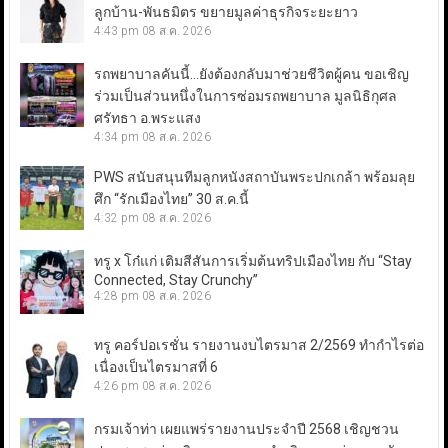
ลูกบ้าน-พันธมิตร ขยายมูลค่าธุรกิจระยะยาว
4:43 pm
08 ส.ค. 2026
รถพยาบาลคันนี้…ยังต้องกลับมาช่วยชีวิตผู้คน ขอเชิญ
ร่วมเป็นส่วนหนึ่งในการซ่อมรถพยาบาล มูลนิธิกุศล
ศรัทธา อ.พระแสง
4:34 pm
08 ส.ค. 2026
PWS สนับสนุนทีมลูกหนังสถาบันพระปกเกล้า พร้อมลุย
ศึก “รักเมืองไทย” 30 ส.ค.นี้
4:32 pm
08 ส.ค. 2026
ทรู x โก๋แก่ เติมสีสันการเริ่มต้นทริปเมืองไทย กับ “Stay
Connected, Stay Crunchy”
4:28 pm
08 ส.ค. 2026
ทรู คอร์ปอเรชั่น รายงานงบไตรมาส 2/2569 ทำกำไรต่อ
เนื่องเป็นไตรมาสที่ 6
4:26 pm
08 ส.ค. 2026
กรมเจ้าท่า เผยแพร่รายงานประจำปี 2568 เชิญชวน