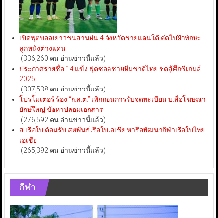
เปิดฟุตบอลเยาวชนสานฝัน 4 จังหวัดชายแดนใต้ คัดไปฝึกทักษะ
ลูกหนังต่างแดน
(336,260 คน อ่านข่าวนี้แล้ว)
ประกาศรายชื่อ 14 แข้ง ฟุตซอลชายทีมชาติไทย ชุดสู้ศึกซีเกมส์
2025
(307,538 คน อ่านข่าวนี้แล้ว)
โปรโมเตอร์ ร้อง “ก.ล.ต.” เพิกถอนการรับจดทะเบียน บ.สื่อโฆษณา
ยักษ์ใหญ่ ข้อหาปลอมเอกสาร
(276,592 คน อ่านข่าวนี้แล้ว)
ส.เรือใบ ต้อนรับ สหพันธ์เรือใบเอเชีย หารือพัฒนากีฬาเรือใบไทย-
เอเชีย
(265,392 คน อ่านข่าวนี้แล้ว)
กีฬา