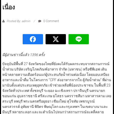
เนื่อง
Posted By: admin
0 Comment
มีผู้อ่านข่าวนี้แล้ว 1396 ครั้ง
ปัจจุบันมีพื้นที่ 27 จังหวัดของไทยที่ยังคงได้รับผลกระทบจากสถานการณ์
น้ำท่วม บริษัท เจริญโภคภัณฑ์อาหาร จำกัด (มหาชน) หรือซีพีเอฟ เดิน
หน้าคลายความเดือดร้อนแก่ผู้ประสบภัยน้ำท่วมต่อเนื่อง โดยมอบเสบียง
อาหารและน้ำดื่ม ในโครงการ “CPF ส่งอาหารจากใจ สู้ภัยน้ำท่วม” ที่ผ่าน
มานับตั้งแต่ประสบเหตุอุทกภัย เข้าช่วยเหลือพี่น้องประชาชน ในพื้นที่ 23
จังหวัดทั่วประเทศ ทั้งชลบุรี ระยอง ฉะเชิงเทรา ปราจีนบุรี นครนายก
ขอนแก่น อุบลราชธานี ศรีสะเกษ ยโสธร นครราชสีมา มหาสารคาม เลย
สระบุรี ลพบุรี พระนครศรีอยุธยา เชียงใหม่ สุโขทัย เพชรบูรณ์
นครสวรรค์ อุทัยธานี พิจิตร พิษณุโลก และกรุงเทพฯ ในเขตบางนาและ
มีนบุรี หลายระลอก และจะดำเนินไปจนกว่าสถานการณ์จะคลี่คลาย