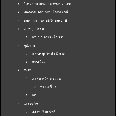
วิเคราะห์ บทความ ต่างประเทศ
พลังงาน-คมนาคม-โลจิสติกส์
อุตสาหกรรม-เออีซี-เอสเอมอี
อาชญากรรม
กระบวนการยุติธรรม
ภูมิภาค
เกษตรยุคใหม่-ภูมิภาค
การเมือง
สังคม
ศาสนา-วัฒนธรรม
พระเครื่อง
กทม
เศรษฐกิจ
อสังหาริมทรัพย์