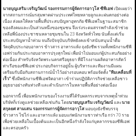
นายบุญเสริม เจริญวัฒน์ รองกรรมการผู้จัดการอาวุโส ซีพีเอฟ
เปิดเผยว่า
จากสถานการณ์มรสุมพาดผ่านประเทศไทยหลายลูกและฝนตกอย่างต่อ
เนื่อง ส่งผลให้หลายพื้นที่ประสบปัญหาอุทกภัย ซีพีเอฟในฐานะสมาชิก
ของสังคมและเป็นส่วนหนึ่งของชุมชน จึงเร่งระดมสรรพกำลังเข้าช่วย
เหลือพี่น้องประชาชนหลายชุมชนใน 23 จังหวัดทั่วไทย นับตั้งแต่เริ่ม
ประสบปัญหาน้ำท่วม จนถึงปัจจุบันบริษัทยังคงเข้าสนับสนุนน้ำดื่ม
วัตถุดิบประกอบอาหาร ข้าวสาร อาหารแห้ง ถุงยังชีพ รวมทั้งพนักงานซีพี
เอฟร่วมกันประกอบอาหารปรุงสุกใหม่ เพื่อนำไปมอบแก่ผู้ประสบภัยอย่าง
ต่อเนื่อง สำหรับจังหวัดพระนครศรีอยุธยา ที่มีโรงงานผลิตอาหารสัตว์
ท่าเรือของซีพีเอฟ ประกอบกิจการอยู่นั้น ผู้บริหารและทีมงานมีแผน
เตรียมรับมือกับสถานการณ์น้ำไว้อย่างรอบคอบ พร้อมจัดตั้ง
“ทีมเคลื่อนที่
เร็ว”
ซึ่งมีพนักงานซีพีเอฟจิตอาสา เข้าร่วมปฏิบัติภารกิจช่วยเหลือชาว
อยุธยาอย่างทันท่วงที และดำเนินการในหลายพื้นที่อย่างต่อเนื่อง
นอกจากนี้ เพื่อนพนักงานของโรงงานที่ได้รับผลกระทบจากเหตุน้ำท่วม
บริษัทก็เร่งดูแลช่วยเหลือเช่นกัน โดย
นายบุญเสริม เจริญวัฒน์
และ
นาย
สกุลยศ สามเสน
รองกรรมการผู้จัดการอาวุโส
มอบถุงยังชีพบรรจุ
ข้าวสาร ไข่ไก่ และอาหารแห้ง มอบแก่พนักงานชาวท่าเรือ กว่า 70 ราย
เพื่อช่วยเหลือในเบื้องต้นและเป็นอีกหนึ่งกำลังใจแก่บุคลากรของซีพีเอฟ
และครอบครัว