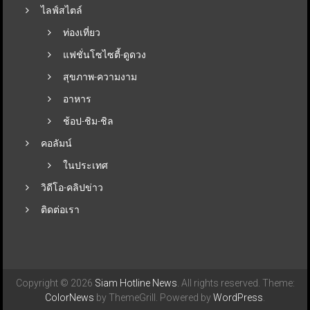
ไลฟ์สไตล์
ท่องเที่ยว
แฟชั่นโซไซตี้-ดูดวง
สุขภาพ-ความงาม
อาหาร
ช้อป-ชิม-ชิล
คอลัมน์
ในประเทศ
วิดีโอ-คลิปข่าว
ติดต่อเรา
Copyright © 2026
Siam Hotline News
. All rights reserved. Theme:
ColorNews
by ThemeGrill. Powered by
WordPress
.