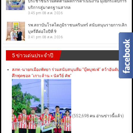
ประชาชนร่วมติดตามผลการดำเนินงาน มุ่งยกระดับการ
บริการสู่มาตรฐานสากล
3:45 pm
08 ส.ค. 2026
รพ.สถาบันโรคไตภูมิราชนครินทร์ สนับสนุนรายการเลิก
บุหรี่ดีต่อใจปีที่ 9
3:41 pm
08 ส.ค. 2026
5 ข่าวเด่นประจำปี
สภท.-นายกเมืองพัทยา ร่วมสนับสนุนทีม “บุ๊คบุฟเฟ่” คว้าอันดับ 3
ศึกฟุตซอล “เกาะล้าน × นัควีย์ คัพ”
(552,698 คน อ่านข่าวนี้แล้ว)