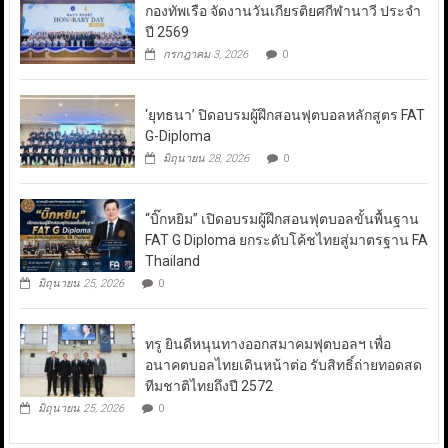
กองทัพเรือ จัดงานวันเกียรติยศกีฬานาวี ประจำ
ปี 2569
กรกฎาคม 3, 2026
0
‘ยุทธนา’ ปิดอบรมผู้ฝึกสอนฟุตบอลหลักสูตร FAT
G-Diploma
มิถุนายน 28, 2026
0
“บิ๊กหยิม” เปิดอบรมผู้ฝึกสอนฟุตบอลขั้นพื้นฐาน
FAT G Diploma ยกระดับโค้ชไทยสู่มาตรฐาน FA
Thailand
มิถุนายน 25, 2026
0
ทรู ยินดีหนุนทางออกสมาคมฟุตบอลฯ เพื่อ
อนาคตบอลไทยเดินหน้าต่อ รับสิทธิ์ถ่ายทอดสด
ทีมชาติไทยถึงปี 2572
มิถุนายน 25, 2026
0