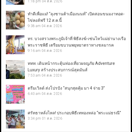
1:18 pm
04 ส.ค. 2026
ทำดีเพื่อแม่! “ลุงซานต้าเมืองนนท์” เปิดสอนขนมงาทอด-
ไข่หงส์ฟรี 12 ส.ค.นี้
9:38 am
04 ส.ค. 2026
ทร. บวงสรวงพระภูมิเจ้าที่ พิธีสงฆ์-เซ่นไหว้แม่ย่านางเรือ
พระราชพิธี เตรียมขบวนพยุหยาตราทางชลมารค
9:16 am
04 ส.ค. 2026
ททท. เดินหน้ากระตุ้นท่องเที่ยวผจญภัย Adventure
Luxury สร้างประสบการณ์สุดมันส์
7:53 am
04 ส.ค. 2026
ดรีมเวิลด์ ส่งโปรปัง “สนุกสุดคุ้ม มา 4 จ่าย 3”
6:40 am
04 ส.ค. 2026
ศรัทธาหลั่งไหล! ประกอบพิธีเททองหล่อ “พระแม่ธรณี”
3:34 pm
01 ส.ค. 2026