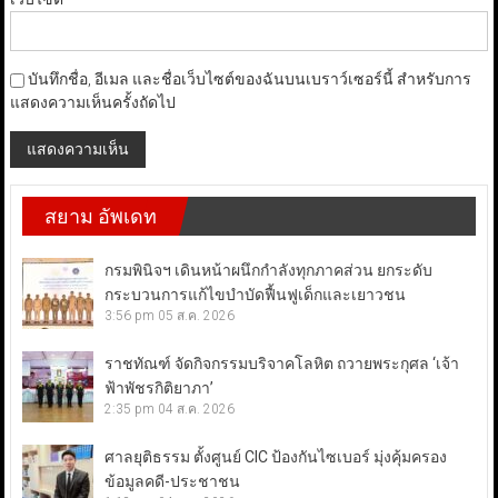
บันทึกชื่อ, อีเมล และชื่อเว็บไซต์ของฉันบนเบราว์เซอร์นี้ สำหรับการ
แสดงความเห็นครั้งถัดไป
สยาม อัพเดท
กรมพินิจฯ เดินหน้าผนึกกำลังทุกภาคส่วน ยกระดับ
กระบวนการแก้ไขบำบัดฟื้นฟูเด็กและเยาวชน
3:56 pm
05 ส.ค. 2026
ราชทัณฑ์ จัดกิจกรรมบริจาคโลหิต ถวายพระกุศล ‘เจ้า
ฟ้าพัชรกิติยาภา’
2:35 pm
04 ส.ค. 2026
ศาลยุติธรรม ตั้งศูนย์ CIC ป้องกันไซเบอร์ มุ่งคุ้มครอง
ข้อมูลคดี-ประชาชน