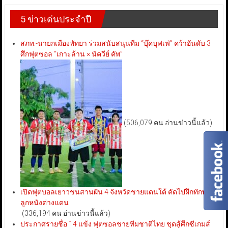
5 ข่าวเด่นประจำปี
สภท.-นายกเมืองพัทยา ร่วมสนับสนุนทีม “บุ๊คบุฟเฟ่” คว้าอันดับ 3
ศึกฟุตซอล “เกาะล้าน × นัควีย์ คัพ”
(506,079 คน อ่านข่าวนี้แล้ว)
เปิดฟุตบอลเยาวชนสานฝัน 4 จังหวัดชายแดนใต้ คัดไปฝึกทักษะ
ลูกหนังต่างแดน
(336,194 คน อ่านข่าวนี้แล้ว)
ประกาศรายชื่อ 14 แข้ง ฟุตซอลชายทีมชาติไทย ชุดสู้ศึกซีเกมส์