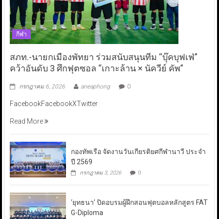
กีฬา
สภท.-นายกเมืองพัทยา ร่วมสนับสนุนทีม “บุ๊คบุฟเฟ่”
คว้าอันดับ 3 ศึกฟุตซอล “เกาะล้าน × นัควีย์ คัพ”
กรกฎาคม 6, 2026
aneaphong
0
FacebookFacebookXTwitter
Read More
กองทัพเรือ จัดงานวันเกียรติยศกีฬานาวี ประจำ
ปี 2569
กรกฎาคม 3, 2026
0
‘ยุทธนา’ ปิดอบรมผู้ฝึกสอนฟุตบอลหลักสูตร FAT
G-Diploma