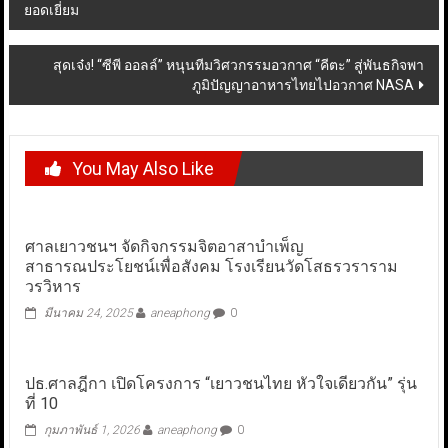
ยอดเยี่ยม
navigation
สุดเจ๋ง! “ซีพี ออลล์” หนุนทีมวิศวกรรมอวกาศ “คีตะ” สู่พันธกิจพา
ภูมิปัญญาอาหารไทยไปอวกาศ NASA
You May Also Like
ศาลเยาวชนฯ จัดกิจกรรมจิตอาสาบำเพ็ญ
สาธารณประโยชน์เพื่อสังคม โรงเรียนวัดโสธรวราราม
วรวิหาร
มีนาคม 24, 2025
aneaphong
0
ปธ.ศาลฎีกา เปิดโครงการ “เยาวชนไทย หัวใจเดียวกัน” รุ่น
ที่ 10
กุมภาพันธ์ 1, 2026
aneaphong
0