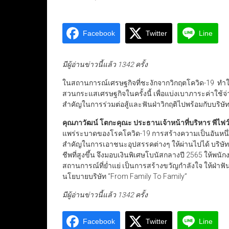
Facebook
Twitter
Line
มีผู้อ่านข่าวนี้แล้ว 1342 ครั้ง
ในสถานการณ์เศรษฐกิจที่ชะงักจากวิกฤตโควิด-19 ทำใ
สวนกระแสเศรษฐกิจในครั้งนี้ เพื่อแบ่งเบาภาระค่าใช
สำคัญในการร่วมต่อสู้และฟันฝ่าวิกฤติไปพร้อมกับบริษั
คุณภาวัฒน์ โตกะคุณะ ประธานเจ้าหน้าที่บริหาร พีไฟว์
แพร่ระบาดของโรคโควิด-19 การสร้างความเป็นอันหนึ่งอ
สำคัญในการเอาชนะอุปสรรคต่างๆ ให้ผ่านไปได้ บริษ
ชีพที่สูงขึ้น จึงมอบเงินพิเศษโบนัสกลางปี 2565 ให้พน
สถานการณ์ที่ย่ำแย่ เป็นการสร้างขวัญกำลังใจ ให้ฝ่าฟั
นโยบายบริษัท “From Family To Family”
มีผู้อ่านข่าวนี้แล้ว 1342 ครั้ง
Facebook
Twitter
Line