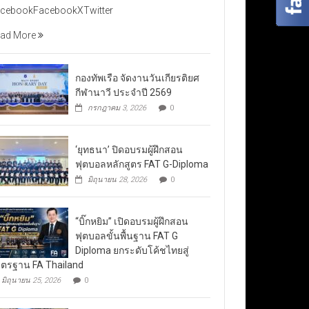
cebookFacebookXTwitter
ad More
กองทัพเรือ จัดงานวันเกียรติยศ
กีฬานาวี ประจำปี 2569
กรกฎาคม 3, 2026
0
‘ยุทธนา’ ปิดอบรมผู้ฝึกสอน
ฟุตบอลหลักสูตร FAT G-Diploma
มิถุนายน 28, 2026
0
“บิ๊กหยิม” เปิดอบรมผู้ฝึกสอน
ฟุตบอลขั้นพื้นฐาน FAT G
Diploma ยกระดับโค้ชไทยสู่
ตรฐาน FA Thailand
มิถุนายน 25, 2026
0