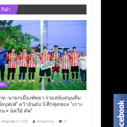
กีฬา
กีฬา
ภท.-นายกเมืองพัทยา ร่วมสนับสนุนทีม
ุ๊คบุฟเฟ่” คว้าอันดับ 3 ศึกฟุตซอล “เกาะ
าน × นัควีย์ คัพ”
กรกฎาคม 6, 2026
aneaphong
0