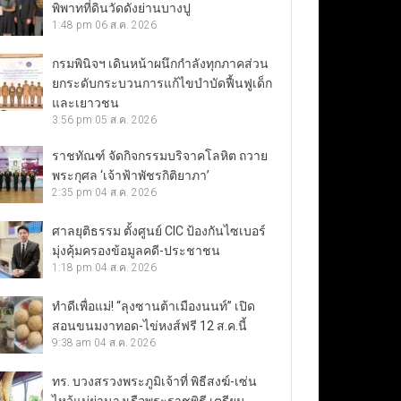
พิพาทที่ดินวัดดังย่านบางปู
1:48 pm
06 ส.ค. 2026
กรมพินิจฯ เดินหน้าผนึกกำลังทุกภาคส่วน
ยกระดับกระบวนการแก้ไขบำบัดฟื้นฟูเด็ก
และเยาวชน
3:56 pm
05 ส.ค. 2026
ราชทัณฑ์ จัดกิจกรรมบริจาคโลหิต ถวาย
พระกุศล ‘เจ้าฟ้าพัชรกิติยาภา’
2:35 pm
04 ส.ค. 2026
ศาลยุติธรรม ตั้งศูนย์ CIC ป้องกันไซเบอร์
มุ่งคุ้มครองข้อมูลคดี-ประชาชน
1:18 pm
04 ส.ค. 2026
ทำดีเพื่อแม่! “ลุงซานต้าเมืองนนท์” เปิด
สอนขนมงาทอด-ไข่หงส์ฟรี 12 ส.ค.นี้
9:38 am
04 ส.ค. 2026
ทร. บวงสรวงพระภูมิเจ้าที่ พิธีสงฆ์-เซ่น