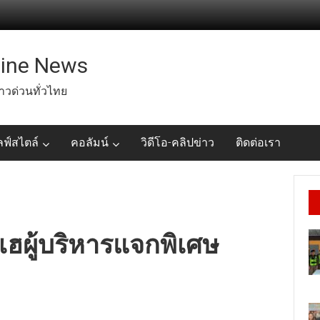
line News
่าวด่วนทั่วไทย
ลฟ์สไตล์
คอลัมน์
วิดีโอ-คลิปข่าว
ติดต่อเรา
นเฮผู้บริหารแจกพิเศษ