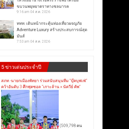
ไหว้แม่ย่านางเรือพระราชพิธี เตรียม
ขบวนพยุหยาตราทางชลมารค
9:16 am
04 ส.ค. 2026
ททท. เดินหน้ากระตุ้นท่องเที่ยวผจญภัย
Adventure Luxury สร้างประสบการณ์สุด
มันส์
7:53 am
04 ส.ค. 2026
5 ข่าวเด่นประจำปี
สภท.-นายกเมืองพัทยา ร่วมสนับสนุนทีม “บุ๊คบุฟเฟ่”
คว้าอันดับ 3 ศึกฟุตซอล “เกาะล้าน × นัควีย์ คัพ”
(509,798 คน