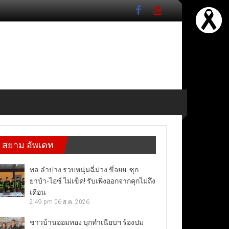
สยาม อัพเดท
ทล.ลำปาง รวบหนุ่มฉี่ม่วง ขี่จยย. ซุก
ยาบ้า-ไอซ์ ไม่เข็ด! รับเพิ่งออกจากคุกไม่ถึง
เดือน
2:49 pm
06 ส.ค. 2026
ชาวบ้านออมทอง บุกทำเนียบฯ ร้องปม