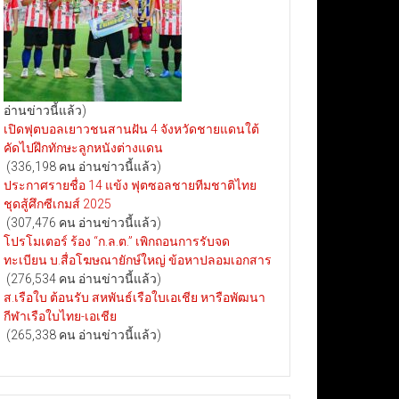
อ่านข่าวนี้แล้ว)
เปิดฟุตบอลเยาวชนสานฝัน 4 จังหวัดชายแดนใต้
คัดไปฝึกทักษะลูกหนังต่างแดน
(336,198 คน อ่านข่าวนี้แล้ว)
ประกาศรายชื่อ 14 แข้ง ฟุตซอลชายทีมชาติไทย
ชุดสู้ศึกซีเกมส์ 2025
(307,476 คน อ่านข่าวนี้แล้ว)
โปรโมเตอร์ ร้อง “ก.ล.ต.” เพิกถอนการรับจด
ทะเบียน บ.สื่อโฆษณายักษ์ใหญ่ ข้อหาปลอมเอกสาร
(276,534 คน อ่านข่าวนี้แล้ว)
ส.เรือใบ ต้อนรับ สหพันธ์เรือใบเอเชีย หารือพัฒนา
กีฬาเรือใบไทย-เอเชีย
(265,338 คน อ่านข่าวนี้แล้ว)