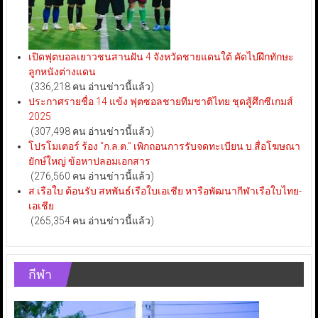
เปิดฟุตบอลเยาวชนสานฝัน 4 จังหวัดชายแดนใต้ คัดไปฝึกทักษะ
ลูกหนังต่างแดน
(336,218 คน อ่านข่าวนี้แล้ว)
ประกาศรายชื่อ 14 แข้ง ฟุตซอลชายทีมชาติไทย ชุดสู้ศึกซีเกมส์
2025
(307,498 คน อ่านข่าวนี้แล้ว)
โปรโมเตอร์ ร้อง “ก.ล.ต.” เพิกถอนการรับจดทะเบียน บ.สื่อโฆษณา
ยักษ์ใหญ่ ข้อหาปลอมเอกสาร
(276,560 คน อ่านข่าวนี้แล้ว)
ส.เรือใบ ต้อนรับ สหพันธ์เรือใบเอเชีย หารือพัฒนากีฬาเรือใบไทย-
เอเชีย
(265,354 คน อ่านข่าวนี้แล้ว)
กีฬา