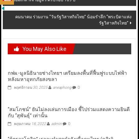
navigation
คมนาคม ร่วมงาน “วันรัฐวิสาหกิจไทย” น้อมรำลึก “พระบิดาแห่ง
รัฐวิสาหกิจไทย”
You May Also Like
กฟผ.-มูลนิธินายช่างไทยฯ เตรียมลงพื้นที่ฟื้นฟูระบบไฟฟ้า
หลังมหาอุทกภัยสงขลา
พฤศจิกายน 30, 2025
aneaphong
0
“สมโภชน์” ยันไม่ลงเล่นการเมือง ชี้ไปร่วมแสดงความยินดี
กับ “สุพันธุ์” เท่านั้น
พฤษภาคม 18, 2022
admin
0