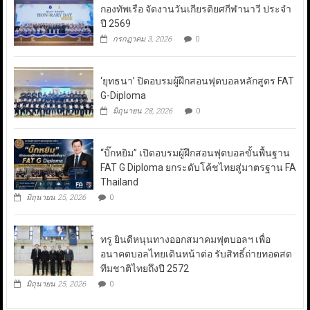
กองทัพเรือ จัดงานวันเกียรติยศกีฬานาวี ประจำ
ปี 2569
กรกฎาคม 3, 2026
0
‘ยุทธนา’ ปิดอบรมผู้ฝึกสอนฟุตบอลหลักสูตร FAT
G-Diploma
มิถุนายน 28, 2026
0
“บิ๊กหยิม” เปิดอบรมผู้ฝึกสอนฟุตบอลขั้นพื้นฐาน
FAT G Diploma ยกระดับโค้ชไทยสู่มาตรฐาน FA
Thailand
มิถุนายน 25, 2026
0
ทรู ยินดีหนุนทางออกสมาคมฟุตบอลฯ เพื่อ
อนาคตบอลไทยเดินหน้าต่อ รับสิทธิ์ถ่ายทอดสด
ทีมชาติไทยถึงปี 2572
มิถุนายน 25, 2026
0