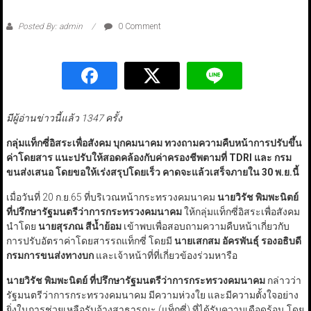
Posted By: admin
0 Comment
มีผู้อ่านข่าวนี้แล้ว 1347 ครั้ง
กลุ่มแท็กซี่อิสระเพื่อสังคม บุกคมนาคม ทวงถามความคืบหน้าการปรับขึ้น
ค่าโดยสาร แนะปรับให้สอดคล้องกับค่าครองชีพตามที่
TDRI
และ กรม
ขนส่งเสนอ โดยขอให้เร่งสรุปโดยเร็ว คาดจะแล้วเสร็จภายใน
30
พ.ย.นี้
เมื่อวันที่ 20 ก.ย.65 ที่บริเวณหน้ากระทรวงคมนาคม
นายวิรัช พิมพะนิตย์
ที่ปรึกษารัฐมนตรีว่าการกระทรวงคมนาคม
ให้กลุ่มแท็กซี่อิสระเพื่อสังคม
นำโดย
นายสุรภณ สีน้ำย้อม
เข้าพบเพื่อสอบถามความคืบหน้าเกี่ยวกับ
การปรับอัตราค่าโดยสารรถแท็กซี่ โดยมี
นายเสกสม อัครพันธุ์ รองอธิบดี
กรมการขนส่งทางบก
และเจ้าหน้าที่ที่เกี่ยวข้องร่วมหารือ
นายวิรัช พิมพะนิตย์ ที่ปรึกษารัฐมนตรีว่าการกระทรวงคมนาคม
กล่าวว่า
รัฐมนตรีว่าการกระทรวงคมนาคม มีความห่วงใย และมีความตั้งใจอย่าง
ยิ่งในการช่วยเหลือรับจ้างสาธารณะ (แท็กซี่) ที่ได้รับความเดือดร้อน โดย