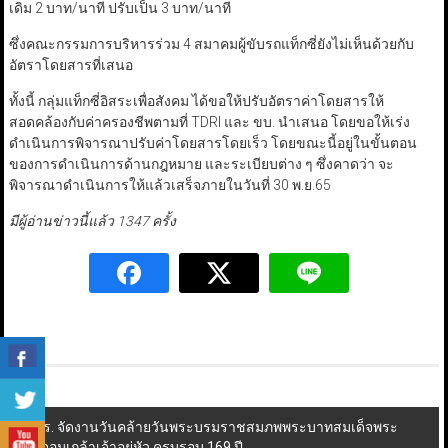
เดิม 2 บาท/นาที ปรับเป็น 3 บาท/นาที
ซึ่งคณะกรรมการบริหารร่วม 4 สมาคมผู้ขับรถแท็กซี่ยังไม่เห็นด้วยกับ
อัตราโดยสารที่เสนอ
ทั้งนี้ กลุ่มแท็กซี่อิสระเพื่อสังคม ได้ขอให้ปรับอัตราค่าโดยสารให้
สอดคล้องกับค่าครองชีพตามที่ TDRI และ ขบ. นำเสนอ โดยขอให้เร่ง
ดำเนินการพิจารณาปรับค่าโดยสารโดยเร็ว โดยขณะนี้อยู่ในขั้นตอน
ของการดำเนินการด้านกฎหมาย และระเบียบต่าง ๆ ซึ่งคาดว่า จะ
พิจารณาดำเนินการให้แล้วเสร็จภายในวันที่ 30 พ.ย.65
มีผู้อ่านข่าวนี้แล้ว 1347 ครั้ง
Post
ทร. จัดงานวันคล้ายวันพระบรมราชสมภพพระบาทสมเด็จพระ
จุลจอมเกล้าเจ้าอยู่หัว ครบรอบ 169 ปี