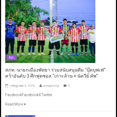
กีฬา
สภท.-นายกเมืองพัทยา ร่วมสนับสนุนทีม “บุ๊คบุฟเฟ่”
คว้าอันดับ 3 ศึกฟุตซอล “เกาะล้าน × นัควีย์ คัพ”
กรกฎาคม 6, 2026
aneaphong
0
FacebookFacebookXTwitter
Read More