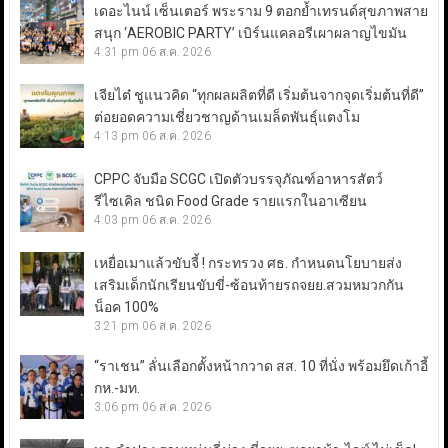
เดอะไนน์ เซ็นเตอร์ พระราม 9 ตอกย้ำเทรนด์สุขภาพสาย
สนุก ‘AEROBIC PARTY’ เบิร์นแคลอรีเผาผลาญไขมัน
4:31 pm
06 ส.ค. 2026
เจียไต๋ ชูแนวคิด “ทุกผลผลิตที่ดี เริ่มต้นจากจุดเริ่มต้นที่ดี”
ต่อยอดความเชี่ยวชาญด้านเมล็ดพันธุ์แตงโม
4:13 pm
06 ส.ค. 2026
CPPC จับมือ SCGC เปิดตัวบรรจุภัณฑ์อาหารสัตว์
รีไซเคิล ชนิด Food Grade รายแรกในอาเซียน
4:03 pm
06 ส.ค. 2026
เหยื่อเมาแล้วขับจี้ ! กระทรวง ศธ. กำหนดนโยบายส่ง
เสริมเด็กนักเรียนขับขี่-ซ้อนท้ายรถจยย.สวมหมวกกัน
น็อค 100%
3:21 pm
06 ส.ค. 2026
“ราเชน” ลั่นเลือกตั้งหน้ากวาด สส. 10 ที่นั่ง พร้อมยึดเก้าอี้
กห.-มท.
3:06 pm
06 ส.ค. 2026