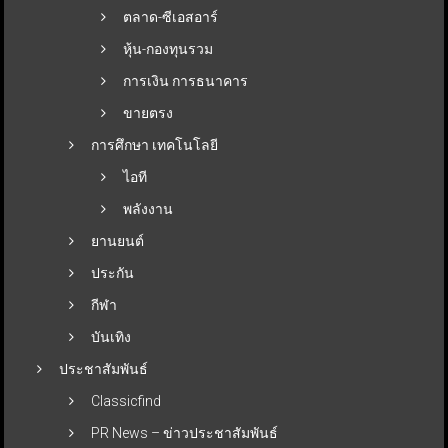
ตลาด-ซีเอสอาร์
หุ้น-กองทุนรวม
การเงิน การธนาคาร
ขายตรง
การศึกษา เทคโนโลยี
ไอที
พลังงาน
ยานยนต์
ประกัน
กีฬา
บันเทิง
ประชาสัมพันธ์
Classicfind
PR News – ข่าวประชาสัมพันธ์