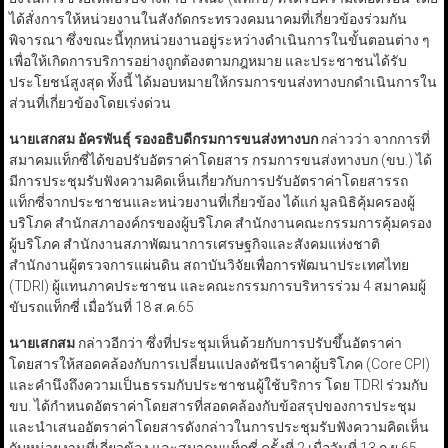
ได้สั่งการให้หน่วยงานในสังกัดกระทรวงคมนาคมที่เกี่ยวข้องร่วมกัน
พิจารณา ซึ่งขณะนี้ทุกหน่วยงานอยู่ระหว่างดำเนินการในขั้นตอนต่าง ๆ
เพื่อให้เกิดการบริการอย่างถูกต้องตามกฎหมาย และประชาชนได้รับ
ประโยชน์สูงสุด ทั้งนี้ ได้มอบหมายให้กรมการขนส่งทางบกดำเนินการใน
ส่วนที่เกี่ยวข้องโดยเร่งด่วน
นายเสกสม อัครพันธุ์ รองอธิบดีกรมการขนส่งทางบก
กล่าวว่า จากการที่
สมาคมแท็กซี่ได้ขอปรับอัตราค่าโดยสาร กรมการขนส่งทางบก (ขบ.) ได้
มีการประชุมรับฟังความคิดเห็นเกี่ยวกับการปรับอัตราค่าโดยสารรถ
แท็กซี่จากประชาชนและหน่วยงานที่เกี่ยวข้อง ได้แก่ มูลนิธิคุ้มครองผู้
บริโภค สำนักสภาองค์กรของผู้บริโภค สำนักงานคณะกรรมการคุ้มครอง
ผู้บริโภค สำนักงานสภาพัฒนาการเศรษฐกิจและสังคมแห่งชาติ
สำนักงานผู้ตรวจการแผ่นดิน สถาบันวิจัยเพื่อการพัฒนาประเทศไทย
(TDRI) ผู้แทนภาคประชาชน และคณะกรรมการบริหารร่วม 4 สมาคมผู้
ขับรถแท็กซี่ เมื่อวันที่ 18 ส.ค.65
นายเสกสม
กล่าวอีกว่า ซึ่งที่ประชุมเห็นด้วยกับการปรับขึ้นอัตราค่า
โดยสารให้สอดคล้องกับการเปลี่ยนแปลงดัชนีราคาผู้บริโภค (Core CPI)
และคำนึงถึงความเป็นธรรมกับประชาชนผู้ใช้บริการ โดย TDRI ร่วมกับ
ขบ. ได้กำหนดอัตราค่าโดยสารที่สอดคล้องกับข้อสรุปของการประชุม
และนำเสนออัตราค่าโดยสารดังกล่าวในการประชุมรับฟังความคิดเห็น