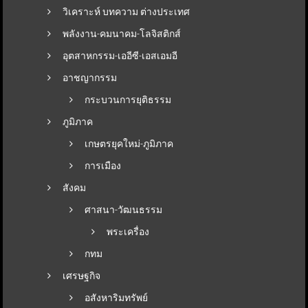
วิเคราะห์ บทความ ต่างประเทศ
พลังงาน-คมนาคม-โลจิสติกส์
อุตสาหกรรม-เออีซี-เอสเอมอี
อาชญากรรม
กระบวนการยุติธรรม
ภูมิภาค
เกษตรยุคใหม่-ภูมิภาค
การเมือง
สังคม
ศาสนา-วัฒนธรรม
พระเครื่อง
กทม
เศรษฐกิจ
อสังหาริมทรัพย์