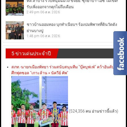
ทล.ลำปาง รวบหนุ่มฉี่ม่วง ขี่จยย. ซุกยาบ้า-ไอซ์ ไม่เข็ด!
รับเพิ่งออกจากคุกไม่ถึงเดือน
2:49 pm
06 ส.ค. 2026
ชาวบ้านออมทอง บุกทำเนียบฯ ร้องปมพิพาทที่ดินวัดดัง
ย่านบางปู
1:48 pm
06 ส.ค. 2026
5 ข่าวเด่นประจำปี
สภท.-นายกเมืองพัทยา ร่วมสนับสนุนทีม “บุ๊คบุฟเฟ่” คว้าอันดับ 3
ศึกฟุตซอล “เกาะล้าน × นัควีย์ คัพ”
(524,356 คน อ่านข่าวนี้แล้ว)