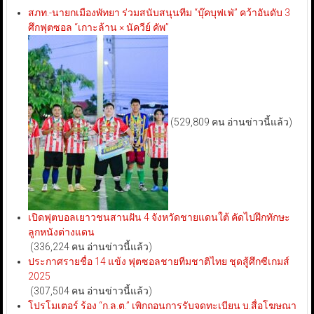
สภท.-นายกเมืองพัทยา ร่วมสนับสนุนทีม “บุ๊คบุฟเฟ่” คว้าอันดับ 3
ศึกฟุตซอล “เกาะล้าน × นัควีย์ คัพ”
(529,809 คน อ่านข่าวนี้แล้ว)
เปิดฟุตบอลเยาวชนสานฝัน 4 จังหวัดชายแดนใต้ คัดไปฝึกทักษะ
ลูกหนังต่างแดน
(336,224 คน อ่านข่าวนี้แล้ว)
ประกาศรายชื่อ 14 แข้ง ฟุตซอลชายทีมชาติไทย ชุดสู้ศึกซีเกมส์
2025
(307,504 คน อ่านข่าวนี้แล้ว)
โปรโมเตอร์ ร้อง “ก.ล.ต.” เพิกถอนการรับจดทะเบียน บ.สื่อโฆษณา