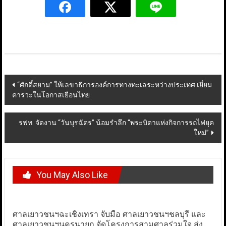
Post
“ศักดิ์สยาม” ให้เลขาธิการองค์การทางทะเลระหว่างประเทศ เยี่ยม
คารวะในโอกาสเยือนไทย
navigation
รฟท. จัดงาน “วันบุรฉัตร” น้อมรำลึก “พระบิดาแห่งกิจการรถไฟยุค
ใหม่”
You May Also Like
ศาลเยาวชนฯฉะเชิงเทรา จับมือ ศาลเยาวชนฯชลบุรี และ
ศาลเยาวชนฯนครนายก จัดโครงการสามศาลร่วมใจ ส่ง