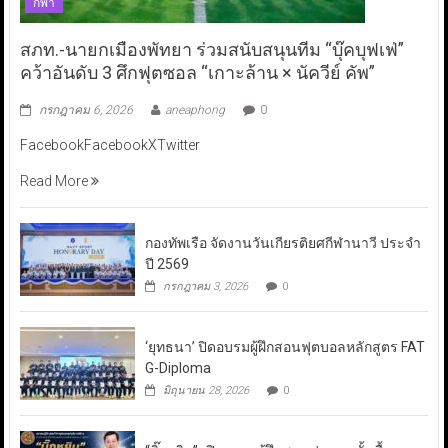
กีฬา
สภท.-นายกเมืองพัทยา ร่วมสนับสนุนทีม “บุ๊คบุฟเฟ่”
คว้าอันดับ 3 ศึกฟุตซอล “เกาะล้าน × นัควีย์ คัพ”
กรกฎาคม 6, 2026
aneaphong
0
FacebookFacebookXTwitter
Read More
กองทัพเรือ จัดงานวันเกียรติยศกีฬานาวี ประจำ
ปี 2569
กรกฎาคม 3, 2026
0
‘ยุทธนา’ ปิดอบรมผู้ฝึกสอนฟุตบอลหลักสูตร FAT
G-Diploma
มิถุนายน 28, 2026
0