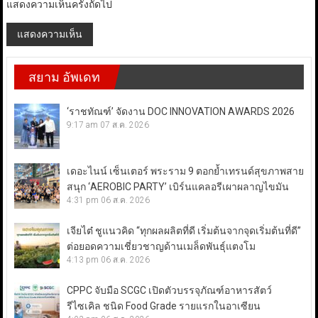
แสดงความเห็นครั้งถัดไป
สยาม อัพเดท
‘ราชทัณฑ์’ จัดงาน DOC INNOVATION AWARDS 2026
9:17 am
07 ส.ค. 2026
เดอะไนน์ เซ็นเตอร์ พระราม 9 ตอกย้ำเทรนด์สุขภาพสาย
สนุก ‘AEROBIC PARTY’ เบิร์นแคลอรีเผาผลาญไขมัน
4:31 pm
06 ส.ค. 2026
เจียไต๋ ชูแนวคิด “ทุกผลผลิตที่ดี เริ่มต้นจากจุดเริ่มต้นที่ดี”
ต่อยอดความเชี่ยวชาญด้านเมล็ดพันธุ์แตงโม
4:13 pm
06 ส.ค. 2026
CPPC จับมือ SCGC เปิดตัวบรรจุภัณฑ์อาหารสัตว์
รีไซเคิล ชนิด Food Grade รายแรกในอาเซียน