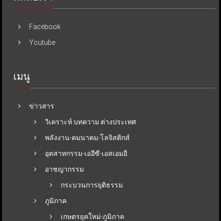
Facebook
Youtube
เมนู
ข่าวสาร
วิเคราะห์ บทความ ต่างประเทศ
พลังงาน-คมนาคม-โลจิสติกส์
อุตสาหกรรม-เออีซี-เอสเอมอี
อาชญากรรม
กระบวนการยุติธรรม
ภูมิภาค
เกษตรยุคใหม่-ภูมิภาค