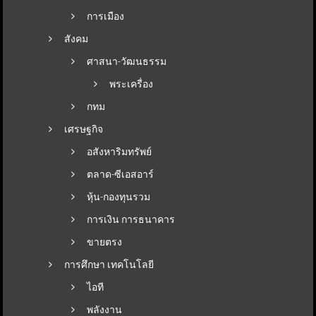
การเมือง
สังคม
ศาสนา-วัฒนธรรม
พระเครื่อง
กทม
เศรษฐกิจ
อสังหาริมทรัพย์
ตลาด-ซีเอสอาร์
หุ้น-กองทุนรวม
การเงิน การธนาคาร
ขายตรง
การศึกษา เทคโนโลยี
ไอที
พลังงาน