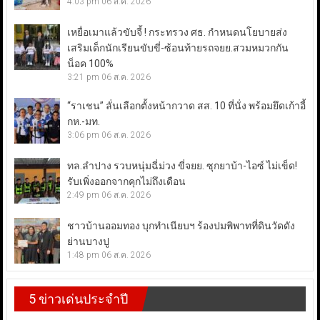
4:03 pm
06 ส.ค. 2026
เหยื่อเมาแล้วขับจี้ ! กระทรวง ศธ. กำหนดนโยบายส่ง
เสริมเด็กนักเรียนขับขี่-ซ้อนท้ายรถจยย.สวมหมวกกัน
น็อค 100%
3:21 pm
06 ส.ค. 2026
“ราเชน” ลั่นเลือกตั้งหน้ากวาด สส. 10 ที่นั่ง พร้อมยึดเก้าอี้
กห.-มท.
3:06 pm
06 ส.ค. 2026
ทล.ลำปาง รวบหนุ่มฉี่ม่วง ขี่จยย. ซุกยาบ้า-ไอซ์ ไม่เข็ด!
รับเพิ่งออกจากคุกไม่ถึงเดือน
2:49 pm
06 ส.ค. 2026
ชาวบ้านออมทอง บุกทำเนียบฯ ร้องปมพิพาทที่ดินวัดดัง
ย่านบางปู
1:48 pm
06 ส.ค. 2026
5 ข่าวเด่นประจำปี