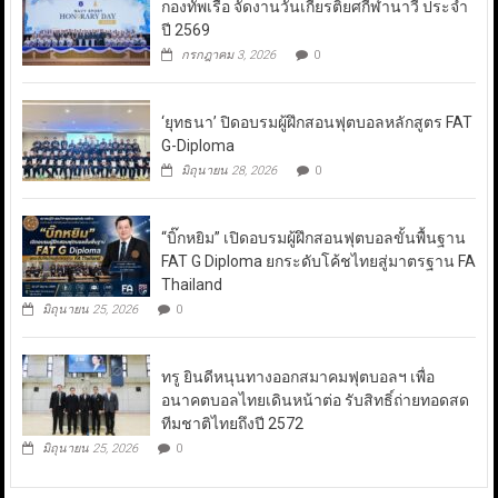
กองทัพเรือ จัดงานวันเกียรติยศกีฬานาวี ประจำ
ปี 2569
กรกฎาคม 3, 2026
0
‘ยุทธนา’ ปิดอบรมผู้ฝึกสอนฟุตบอลหลักสูตร FAT
G-Diploma
มิถุนายน 28, 2026
0
“บิ๊กหยิม” เปิดอบรมผู้ฝึกสอนฟุตบอลขั้นพื้นฐาน
FAT G Diploma ยกระดับโค้ชไทยสู่มาตรฐาน FA
Thailand
มิถุนายน 25, 2026
0
ทรู ยินดีหนุนทางออกสมาคมฟุตบอลฯ เพื่อ
อนาคตบอลไทยเดินหน้าต่อ รับสิทธิ์ถ่ายทอดสด
ทีมชาติไทยถึงปี 2572
มิถุนายน 25, 2026
0