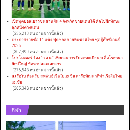
เปิดฟุตบอลเยาวชนสานฝัน 4 จังหวัดชายแดนใต้ คัดไปฝึกทักษะ
ลูกหนังต่างแดน
(336,210 คน อ่านข่าวนี้แล้ว)
ประกาศรายชื่อ 14 แข้ง ฟุตซอลชายทีมชาติไทย ชุดสู้ศึกซีเกมส์
2025
(307,490 คน อ่านข่าวนี้แล้ว)
โปรโมเตอร์ ร้อง “ก.ล.ต.” เพิกถอนการรับจดทะเบียน บ.สื่อโฆษณา
ยักษ์ใหญ่ ข้อหาปลอมเอกสาร
(276,548 คน อ่านข่าวนี้แล้ว)
ส.เรือใบ ต้อนรับ สหพันธ์เรือใบเอเชีย หารือพัฒนากีฬาเรือใบไทย-
เอเชีย
(265,348 คน อ่านข่าวนี้แล้ว)
กีฬา