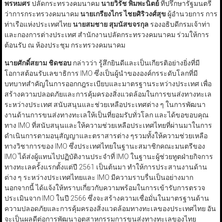
พรหมศร
ปลัดกระทรวงคมนาคม
นายวิรัช พิมพะนิตย์
ที่ปรึกษารัฐมนตรี
ว่าการกระทรวงคมนาคม
นายเกรียงไกร ไชยศิริวงศ์สุข
ผู้อำนวยการ การ
ท่าเรือแห่งประเทศไทย
นายสมชาย สุมนัสขจรกุล
รองอธิบดีกรมเจ้าท่า
และกองการต่างประเทศ สำนักงานปลัดกระทรวงคมนาคม ร่วมให้การ
ต้อนรับ ณ ห้องประชุม กระทรวงคมนาคม
นายศักดิ์สยาม ชิดชอบ
กล่าวว่า รู้สึกยินดีและเป็นเกียรติอย่างยิ่งที่มี
โอกาสต้อนรับเลขาธิการ IMO ซึ่งเป็นผู้นำขององค์กรระดับโลกที่มี
บทบาทสำคัญในการออกกฎระเบียบและมาตรฐานระหว่างประเทศ เพื่อ
สร้างความปลอดภัยและการคุ้มครองสิ่งแวดล้อมในการขนส่งทางทะเล
ระหว่างประเทศ สนับสนุนและช่วยเหลือประเทศต่าง ๆ ในการพัฒนา
งานด้านการขนส่งทางทะเลให้เป็นที่ยอมรับทั่วโลก และได้ขอขอบคุณ
ทาง IMO ที่สนับสนุนและให้ความช่วยเหลือประเทศไทยที่ผ่านมาในการ
ดำเนินการตามอนุสัญญาและตราสารต่าง ๆรวมทั้งให้ความช่วยเหลือ
ทางวิชาการของ IMO ซึ่งประเทศไทยในฐานะสมาชิกคณะมนตรีของ
IMO ได้ส่งผู้แทนไปปฏิบัติงานประจำที่ IMO ในฐานะผู้ช่วยทูตฝ่ายกิจการ
ทางทะเลครั้งแรกตั้งแต่ปี 2561 เป็นต้นมา ทำให้การประสานงานด้าน
ต่าง ๆ ระหว่างประเทศไทยและ IMO มีความราบรื่นเป็นอย่างมาก
นอกจากนี้ ได้แจ้งให้ทราบเกี่ยวกับความพร้อมในการเข้ารับการตรวจ
ประเมินจาก IMO ในปี 2566 ซึ่งจะสร้างความเชื่อมั่นในมาตรฐานด้าน
ความปลอดภัยและการคุ้มครองสิ่งแวดล้อมทางทะเลของประเทศไทย อัน
จะเป็นผลดีต่อการพัฒนาอุตสาหกรรมการขนส่งทางทะเลของไทย