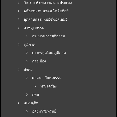
วิเคราะห์ บทความ ต่างประเทศ
พลังงาน-คมนาคม-โลจิสติกส์
อุตสาหกรรม-เออีซี-เอสเอมอี
อาชญากรรม
กระบวนการยุติธรรม
ภูมิภาค
เกษตรยุคใหม่-ภูมิภาค
การเมือง
สังคม
ศาสนา-วัฒนธรรม
พระเครื่อง
กทม
เศรษฐกิจ
อสังหาริมทรัพย์