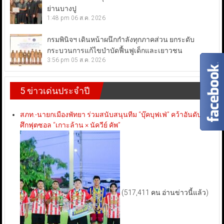
ย่านบางปู
1:48 pm
06 ส.ค. 2026
กรมพินิจฯ เดินหน้าผนึกกำลังทุกภาคส่วน ยกระดับ
กระบวนการแก้ไขบำบัดฟื้นฟูเด็กและเยาวชน
3:56 pm
05 ส.ค. 2026
5 ข่าวเด่นประจำปี
สภท.-นายกเมืองพัทยา ร่วมสนับสนุนทีม “บุ๊คบุฟเฟ่” คว้าอันดับ 3
ศึกฟุตซอล “เกาะล้าน × นัควีย์ คัพ”
(517,411 คน อ่านข่าวนี้แล้ว)