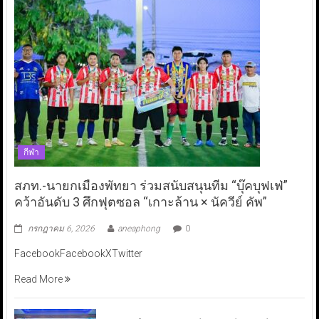
กีฬา
สภท.-นายกเมืองพัทยา ร่วมสนับสนุนทีม “บุ๊คบุฟเฟ่”
คว้าอันดับ 3 ศึกฟุตซอล “เกาะล้าน × นัควีย์ คัพ”
กรกฎาคม 6, 2026
aneaphong
0
FacebookFacebookXTwitter
Read More