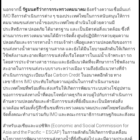
นอกจากนี้
รัฐมนตรีว่าการกระทรวงคมนาคม
ยังสร้างความเชื่อมั่นแก่
IMO ถึงการดำเนินการต่าง ๆ ของประเทศไทยในการสนับสนุนให้การ
คมนาคมขนส่งทางน้ำของประเทศไทย ดำเนินไปด้วยความมี
ประสิทธิภาพ ปลอดภัย ได้มาตรฐาน และเป็นมิตรต่อสิ่งแวดล้อม ซึ่งที่
ผ่านมากระทรวงคมนาคมได้มีการจัดตั้ง ศูนย์ปฏิบัติการควบคุมความ
ปลอดภัยและจราจรทางน้ำ กรมเจ้าท่า เพื่อดูแลความปลอดภัยของการ
ขนส่งทางน้ำตามมาตรฐานสากล และยังได้มีนโยบายผลักดันให้เกิดการ
ใช้พลังงานสะอาดเพื่อการขนส่งทั้งเรือโดยสารในแม่น้ำเจ้าพระยา รถ
โดยสารประจำทางสาธารณะและยังมีแนวคิดที่จะศึกษาการใช้พลังงาน
สะอาดในการขนส่งระบบรางระหว่างเมือง รวมถึงยังมีแนวทางที่จำ
ดำเนินการกฎระเบียบเรื่อง Carbon Credit ในอนาคตอีกด้วย ทาง
เลขาธิการ IMO ประทับใจกับความมุ่งมั่นในการดำเนินงานของ
ประเทศไทยที่พร้อมที่จะส่งเสริมให้เกิดการพัฒนาระบบห่วงโซ่อุปทาน
ของการขนส่งทางน้ำที่ตอบโจทย์ภาคธุรกิจ ควบคู่ไปกับการดำเนินการ
ด้านความปลอดภัยและคำนึงการขนส่งที่ยั่งยืนและเป็นมิตรต่อสิ่ง
แวดล้อม พร้อมทั้งรู้สึกชื่นชมที่กระทรวงคมนาคมประเทศไทยพร้อมที่จะ
จัดตั้งคณะทำงานร่วมกับ IMO และคณะกรรมาธิการเศรษฐกิจและสังคม
สำหรับเอเชียและแปซิฟิก (Economic and Social Commission for
Asia and the Pacific – ESCAP) ในการผลักดันให้เกิดการขับเคลื่อน
นโยบายการพัฒนาการขนส่งทางน้ำที่ยั่งยืนต่อไป และมีความประสงค์