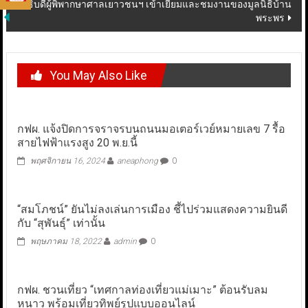
อธิบดีผู้พิพากษาศาลเยาวชนฯ เข้าเยี่ยมและชมงานของมูลนิธิบ้าน
พระพร
You May Also Like
กฟผ. แจ้งปิดการจราจรบนถนนมอเตอร์เวย์หมายเลข 7 รื้อ
สายไฟฟ้าแรงสูง 20 พ.ย.นี้
พฤศจิกายน 16, 2024
aneaphong
0
“สมโภชน์” ยันไม่ลงเล่นการเมือง ชี้ไปร่วมแสดงความยินดี
กับ “สุพันธุ์” เท่านั้น
พฤษภาคม 18, 2022
admin
0
กฟผ. ชวนเที่ยว “เทศกาลท่องเที่ยวแม่เมาะ” ต้อนรับลม
หนาว พร้อมเที่ยวทิพย์รูปแบบออนไลน์