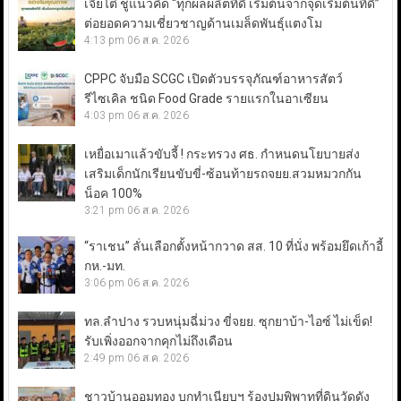
เจียไต๋ ชูแนวคิด “ทุกผลผลิตที่ดี เริ่มต้นจากจุดเริ่มต้นที่ดี”
ต่อยอดความเชี่ยวชาญด้านเมล็ดพันธุ์แตงโม
4:13 pm
06 ส.ค. 2026
CPPC จับมือ SCGC เปิดตัวบรรจุภัณฑ์อาหารสัตว์
รีไซเคิล ชนิด Food Grade รายแรกในอาเซียน
4:03 pm
06 ส.ค. 2026
เหยื่อเมาแล้วขับจี้ ! กระทรวง ศธ. กำหนดนโยบายส่ง
เสริมเด็กนักเรียนขับขี่-ซ้อนท้ายรถจยย.สวมหมวกกัน
น็อค 100%
3:21 pm
06 ส.ค. 2026
“ราเชน” ลั่นเลือกตั้งหน้ากวาด สส. 10 ที่นั่ง พร้อมยึดเก้าอี้
กห.-มท.
3:06 pm
06 ส.ค. 2026
ทล.ลำปาง รวบหนุ่มฉี่ม่วง ขี่จยย. ซุกยาบ้า-ไอซ์ ไม่เข็ด!
รับเพิ่งออกจากคุกไม่ถึงเดือน
2:49 pm
06 ส.ค. 2026
ชาวบ้านออมทอง บุกทำเนียบฯ ร้องปมพิพาทที่ดินวัดดัง