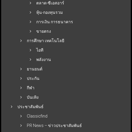
ตลาด-ซีเอสอาร์
หุ้น-กองทุนรวม
การเงิน การธนาคาร
ขายตรง
การศึกษา เทคโนโลยี
ไอที
พลังงาน
ยานยนต์
ประกัน
กีฬา
บันเทิง
ประชาสัมพันธ์
Classicfind
PR News – ข่าวประชาสัมพันธ์